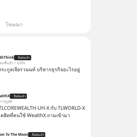
โฆษณา
thThink
ยืนยันแล้ว
โมงที่แล้ว • ธุรกิจ
ะกูลเจียรวนนท์ บริหารธุรกิจอะไรอยู่
althX
ยืนยันแล้ว
การบูสต์
 TLCOREWEALTH-UH-X กับ TLWORLD-X
ฮิตที่คนใช้ WealthX ถามเข้ามา
ion To The Moon
ยืนยันแล้ว