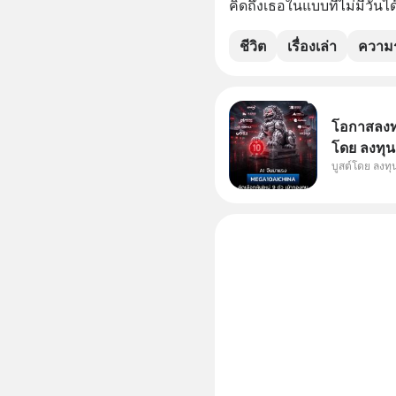
คิดถึงเธอในแบบที่ไม่มีวันได
ชีวิต
เรื่องเล่า
ความร
โอกาสลงทุน
โดย ลงทุน
บูสต์โดย ลงท
ๆ ในธีม AI
กองทุน ✅ร่
โรงงานผล