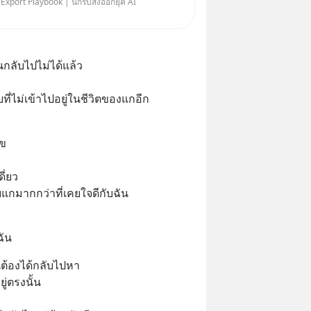
 Export Playbook | นักรบส่งออกยุค AI
อกมองเฉพาะส่วนที่เกี่ยวกับตัว
อนกลับไปไม่ได้แล้ว
ที่ไม่เข้าไปอยู่ในชีวิตของแกอีก
ุข
ี่ยว
แกมากกว่าที่เคยใจดีกับฉัน
ฉัน
นต้องได้กลับไปหา
ู่ตรงนั้น