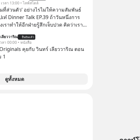
. เวลา 13:00 • ไลฟ์สไตล์
ื้นที่ส่วนตัว’ อย่างไรไม่ให้ความสัมพันธ์
ปเท๋ Dinner Talk EP.39 ถ้าวันหนึ่งการ
เราทำให้อีกฝ่ายรู้สึกเจ็บปวด คิดว่าเรา
ใส่และมองว่าเราเห็นแก่ตัวทั้งที่เราเองก็
 เลียววาริณ
ยืนยันแล้ว
เสธใครอย่างนี้มาก่อน แต่พอตั้งใจจะ
 เวลา 00:00 • หนังสือ
ขต’ เพื่อตัวเองดูสักครั้ง กลับทำให้เกิด
Originals คุยกับ วินทร์ เลียววาริณ ตอน
ามสัมพันธ์เสียอย่างนั้น โดยรายการ
ม 1
nner Talk ในวันนี้โฮสต์ทั้ง 2 ท่าน แทป-
ุตสาหะ และ เอ๋ นิ้วกลม-สราวุธ เฮ้ง
ะพาทุกคนไปสำรวจวิธีสร้างขอบเขตเพื่อ
ดูทั้งหมด
องตัวเองและรักษาความสัมพันธ์ของคน
อมกัน #boundary
elopment #แอปเท๋dinnertalk
ntothemoonpodcast