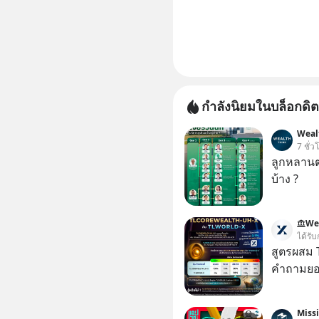
กำลังนิยมในบล็อกดิต
Weal
7 ชั่ว
ลูกหลานตร
บ้าง ?
We
ได้รับ
สูตรผสม
คำถามยอด
Miss