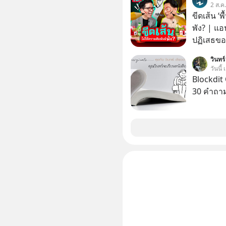
2 ส.ค
ขีดเส้น ‘พ
พัง? | แอ
ปฏิเสธของ
ตั้งกำแพง
วินทร์
ไม่เคยปฏิ
วันนี้
‘สร้างขอบเ
Blockdit 
รอยร้าวในคว
30 คำถา
แอปเท๋ Di
รวิศ หาญอ
สวัสดิ์ จ
รักษาใจข
รอบข้างไปพร้
#selfdev
#missio