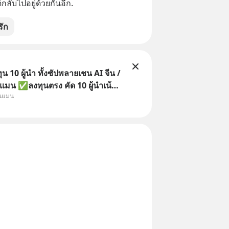
้กลับไปอยู่ด้วยกันอีก.
ัก
 10 ผู้นำ ทั้งซัปพลายเชน AI จีน /
แมน ✅ลงทุนตรง คัด 10 ผู้นำเน้น
ุนแมน
 จีน ✅คัดเลือกหุ้นใหม่ 9 ตัว เข้า
วมเป็นเจ้าของผู้นำ AI จีน ตั้งแต่
ิตชิป หน่วยความจำ โมเดล