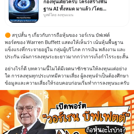
กองทุนเดียวครบ โครงสร้างพื้น
ฐาน AI ทั้งหมด มาแล้ว /โดย
บูสต์โดย ลงทุนแมน
ลงทุนแมน AI Supercycle คือ
ช่วงเวลาที่เทคโนโลยีปัญญา
ประดิษฐ์ จะกลายเป็นตัวขับเคลื่อน
🟠 สรุปสั้น ๆ เกี่ยวกับการถือหุ้นของ วอร์เรน บัฟเฟต์
หลัก ของการเติบโตทางเศรษฐกิจ
พอร์ตของ Warren Buffett แสดงให้เห็นว่า เน้นหุ้นพื้นฐาน
และวิถีชีวิตของผู้คนอย่างยาวนา
แข็งแรงที่กระจายอยู่ใน กลุ่มผู้บริโภค การเงิน พลังงาน และ
นต่
ประกัน เน้นการลงทุนระยะยาวมากกว่าการเก็งกำไรระยะสั้น
อย่างไรก็ดี บทความนี้ไมได้มีเจตนาชักชวนให้ลงทุนแต่อย่าง
ใด การลงทุนทุกประเภทมีความเสี่ยง ผู้ลงทุนจำเป็นต้องศึกษา
ข้อมูลและความเสี่ยงให้รอบคอบก่อนเริ่มทำการลงทุนนะครับ