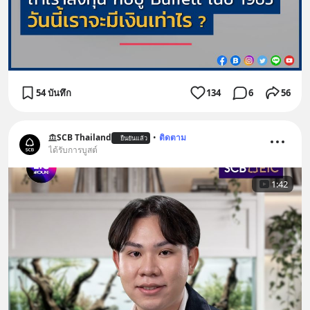
54 บันทึก
134
6
56
SCB Thailand
•
ติดตาม
ยืนยันแล้ว
ได้รับการบูสต์
1:42