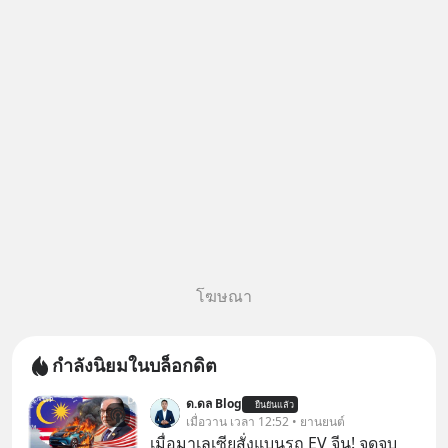
เข้ากองทุน ✅ร่วมเป็นเจ้าของผู้นำ
AI จีน ตั้งแต่โรงงานผลิตชิป หน่วย
ความจำ โมเดล
โฆษณา
กำลังนิยมในบล็อกดิต
ด.ดล Blog
ยืนยันแล้ว
เมื่อวาน เวลา 12:52 • ยานยนต์
เมื่อมาเลเซียสั่งแบนรถ EV จีน! จุดจบ