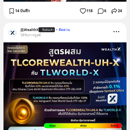
14 บันทึก
118
6
24
WealthX
•
ติดตาม
ยืนยันแล้ว
ได้รับการบูสต์