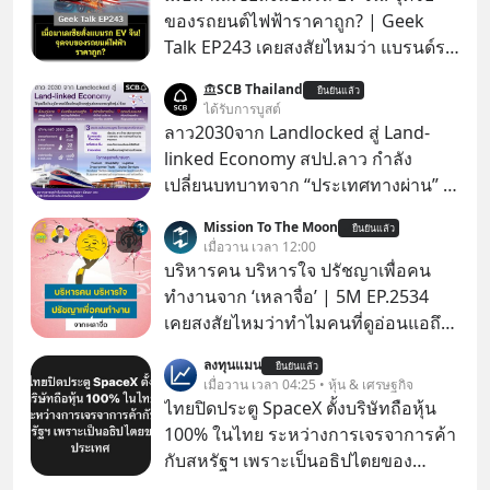
ของรถยนต์ไฟฟ้าราคาถูก? | Geek
Talk EP243 เคยสงสัยไหมว่า แบรนด์รถ
EV จากจีนที่กำลังบุกตีตลาดทั่วโลกจน
SCB Thailand
ยืนยันแล้ว
ราบคาบ จะถูกสกัดดาวรุ่งจนต้องเบรก
ได้รับการบูสต์
หัวทิ่มได้อย่างไร? นี่คือเรื่องจริงที่เพิ่ง
ลาว2030จาก Landlocked สู่ Land-
เกิดขึ้นในมาเลเซีย เมื่อรัฐบาลประกาศ
linked Economy สปป.ลาว กำลัง
งัด “กฎเหล็ก” สั่งบล็อกการนำเข้ารถ EV
เปลี่ยนบทบาทจาก “ประเทศทางผ่าน” สู่
ราคาถูกจากจีนแบบสายฟ้าแลบ ตั้ง
“ศูนย์กลางเศรษฐกิจและโลจิสติกส์”
Mission To The Moon
กำแพงราคานำเข้าขั้นต่ำสูงถึง 1.7 ล้าน
ยืนยันแล้ว
ของอนุภูมิภาคลุ่มแม่น้ำโขง
เมื่อวาน เวลา 12:00
บาท! งานนี้ทำเอาค่ายยักษ์ใหญ่อย่าง
บริหารคน บริหารใจ ปรัชญาเพื่อคน
BYD ที่เคยกวาดเรียบยอดขายถึงกับ
ทำงานจาก ‘เหลาจื่อ’ | 5M EP.2534
สะดุดไปไม่เป็น แต่เบื้องหลังมาตรการ
เคยสงสัยไหมว่าทำไมคนที่ดูอ่อนแอถึง
สุดโต่งนี้ ไม่ใช่แค่การกีดกันทางการค้า
กลายเป็นคนที่เข้มแข็งที่สุดในบาง
ธรรมดา แต่มันคือแผนอุ้มชูแบรนด์แห่ง
ลงทุนแมน
ยืนยันแล้ว
สถานการณ์ แล้วทำไมคนที่ไม่ออกแรง
เมื่อวาน เวลา 04:25 • หุ้น & เศรษฐกิจ
ชาติอย่าง Proton เพื่อรักษาตำแหน่ง
ทำอะไรเลยถึงประสบความสำเร็จได้ไว
ไทยปิดประตู SpaceX ตั้งบริษัทถือหุ้น
งานนับแสนชีวิตในประเทศ ค่ายรถจีน
กว่าใครเพื่อน? ไม่แน่ว่าคนกลุ่มนี้อาจ
100% ในไทย ระหว่างการเจรจาการค้า
จะแก้เกมหมากกระดานนี้อย่างไร? และ
จะเป็นคนที่รู้จักบริหารใจตัวเอง และคน
กับสหรัฐฯ เพราะเป็นอธิปไตยของ
ทำไมเรื่องนี้ถึงสั่นสะเทือนวงการยาน
รอบตัวได้เก่งที่สุดก็เป็นได้ โดยพอดแค
ประเทศ Bloomberg รายงาน ไทย