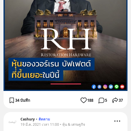
34 บันทึก
188
5
37
Cashury
•
ติดตาม
19 มี.ค. 2021 เวลา 11:00 • หุ้น & เศรษฐกิจ