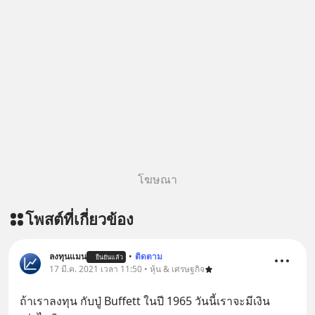
========================= 📣
สนับสนุนโดย 📣
=========================
เครียด หลับยาก ผมอยากแนะนำ
ผลิตภัณฑ์เสริมอาหาร Diip CBD ช่วย
บรรเทาความเครียด ลดความวิตกกังวล
เพิ่มการผ่อนคลาย ซึ่งช่วยให้การนอน
หลับมีประสิทธิภาพมากยิ่งขึ้น 📍 สนใจ
สั่งซื้อสินค้า Diip CBD 💬 LINE :
@diipgeek 🔗 หรือกดลิงก์
https://lin.ee/U91Fzyz
โฆษณา
โพสต์ที่เกี่ยวข้อง
ลงทุนแมน
•
ติดตาม
ยืนยันแล้ว
17 มี.ค. 2021 เวลา 11:50 • หุ้น & เศรษฐกิจ
ถ้าเราลงทุน กับปู่ Buffett ในปี 1965 วันนี้เราจะมีเงิน