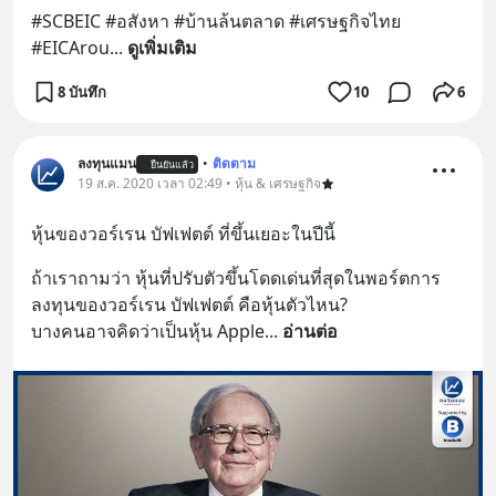
#SCBEIC #อสังหา #บ้านล้นตลาด #เศรษฐกิจไทย 
#EICArou
... 
ดูเพิ่มเติม
8 บันทึก
10
6
ลงทุนแมน
•
ติดตาม
ยืนยันแล้ว
19 ส.ค. 2020 เวลา 02:49 • หุ้น & เศรษฐกิจ
หุ้นของวอร์เรน บัฟเฟตต์ ที่ขึ้นเยอะในปีนี้
ถ้าเราถามว่า หุ้นที่ปรับตัวขึ้นโดดเด่นที่สุดในพอร์ตการ
ลงทุนของวอร์เรน บัฟเฟตต์ คือหุ้นตัวไหน?
บางคนอาจคิดว่าเป็นหุ้น Apple
... 
อ่านต่อ