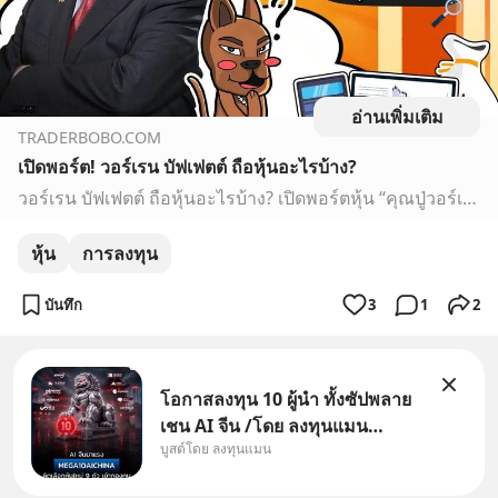
อ่านเพิ่มเติม
TRADERBOBO.COM
เปิดพอร์ต! วอร์เรน บัฟเฟตต์ ถือหุ้นอะไรบ้าง?
วอร์เรน บัฟเฟตต์ ถือหุ้นอะไรบ้าง? เปิดพอร์ตหุ้น “คุณปู่วอร์เรน บัฟเฟตต์” ปีนี้ถือหุ้นอะไร และมีประเด็นใดที่นักลงทุนควรจับตามองในตลาดหุ้นปีนี้
หุ้น
การลงทุน
บันทึก
3
1
2
โอกาสลงทุน 10 ผู้นำ ทั้งซัปพลาย
เชน AI จีน /โดย ลงทุนแมน
บูสต์โดย ลงทุนแมน
✅ลงทุนตรง คัด 10 ผู้นำเน้น ๆ ใน
ธีม AI จีน ✅คัดเลือกหุ้นใหม่ 9 ตัว