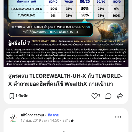
สูตรผสม TLCOREWEALTH-UH-X กับ TLWORLD-
X คำถามยอดฮิตที่คนใช้ WealthX ถามเข้ามา
1 บันทึก
3
คลินิกการลงทุน
•
ติดตาม
17 พ.ย. 2019 เวลา 14:50 • ธุรกิจ