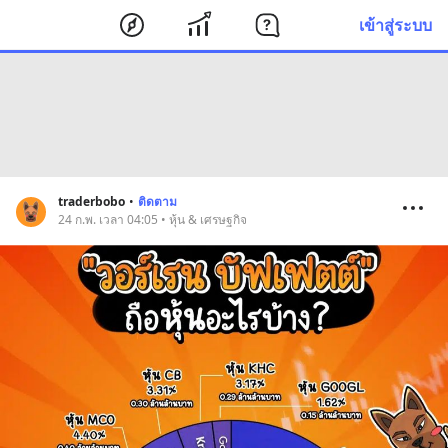
เข้าสู่ระบบ
traderbobo
•
ติดตาม
24 ก.พ. เวลา 04:05 • หุ้น & เศรษฐกิจ