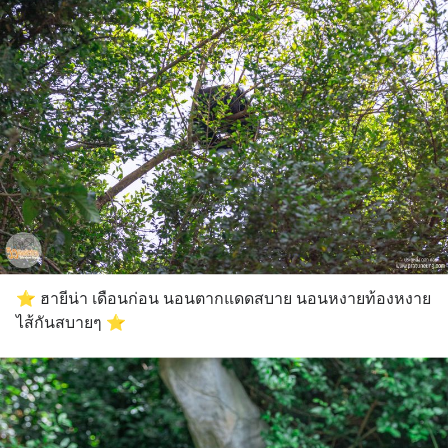
⭐️ ฮายีน่า เดือนก่อน นอนตากแดดสบาย นอนหงายท้องหงาย
ไส้กันสบายๆ ⭐️