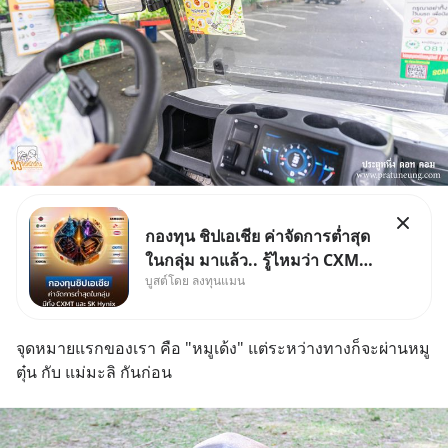
กองทุน ชิปเอเชีย ค่าจัดการต่ำสุด
ในกลุ่ม มาแล้ว.. รู้ไหมว่า CXMT
บูสต์โดย ลงทุนแมน
อยู่ดี ๆ ขึ้นมาเป็นบริษัทอันดับ 1 ใน
จีนแซงหน้า Tencent ขณะ
เดียวกัน TSMC เป็นบริษัทอันดับ 1
จุดหมายแรกของเรา คือ "หมูเด้ง" แต่ระหว่างทางก็จะผ่านหมู
ในไต้หวันมานานแล้ว
ตุ๋น กับ แม่มะลิ กันก่อน