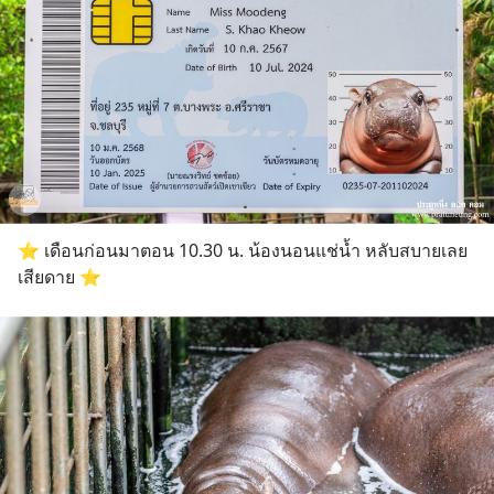
⭐️ เดือนก่อนมาตอน 10.30 น. น้องนอนแช่น้ำ หลับสบายเลย 
เสียดาย ⭐️