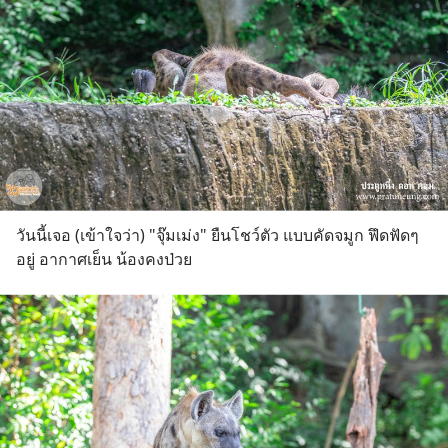
วันนี้เจอ (เข้าใจว่า) "จุ๊มเม่ง" ยืนโชว์ตัว แบบคัดจมูก ฟึดฟัดๆ
อยู่ อากาศเย็น น้องคงป่วย