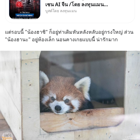
เชน AI จีน /โดย ลงทุนแมน
บูสต์โดย ลงทุนแมน
✅ลงทุนตรง คัด 10 ผู้นำเน้น ๆ ใน
ธีม AI จีน ✅คัดเลือกหุ้นใหม่ 9 ตัว
เข้ากองทุน ✅ร่วมเป็นเจ้าของ
แต่รอบนี้ "น้องฮาชิ" ก็อยู่ท่าเดิมหันหลังหลับอยู่กรงใหญ่ ส่วน 
ผู้นำ AI จีน ตั้งแต่โรงงานผลิตชิป
"น้องฮานะ" อยู่ห้องเล็ก นอนคางเกยแบบนี้ น่ารักมาก
หน่วยความจำ โมเดล