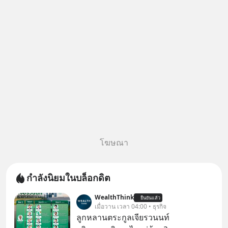
โฆษณา
กำลังนิยมในบล็อกดิต
WealthThink
ยืนยันแล้ว
เมื่อวาน เวลา 04:00 • ธุรกิจ
ลูกหลานตระกูลเจียรวนนท์