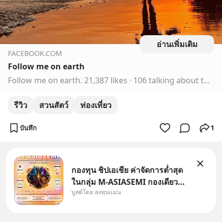
อ่านเพิ่มเติม
FACEBOOK.COM
Follow me on earth
Follow me on earth. 21,387 likes · 106 talking about this. รีวิวที่พัก ที่กิน ที่เที่ยวสวยๆ ทั้งในและนอกประเทศ เดินทางไปกับเรากันนะ
รีวิว
สวนสัตว์
ท่องเที่ยว
บันทึก
1
กองทุน ชิปเอเชีย ค่าจัดการต่ำสุด
ในกลุ่ม M-ASIASEMI กองเดียว
บูสต์โดย ลงทุนแมน
ครบ มีทั้ง CXMT จากจีน TSMC
จากไต้หวัน SK Hynix จาก
เกาหลีใต้ Kioxia จากญี่ปุ่น