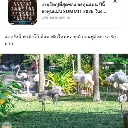
งานใหญ่ที่สุดของ ลงทุนแมน ปีนี้
ลงทุนแมน SUMMIT 2026 ในงาน
บูสต์โดย ลงทุนแมน
นี้จะมีเจ้าของธุรกิจ Dr.PONG,
หมึกกรุบ, Srichand, Jones’
Salad, LA GLACE, Fastwork,
แต่ครั้งนี้ ฟามิงโก้ มีสมาชิกใหม่หลายตัว ขนฟูสีเทา น่ารัก
MizuMi, KARMART, อิชิตัน มา
มาก
แชร์ความรู้การสร้างธุรกิจ