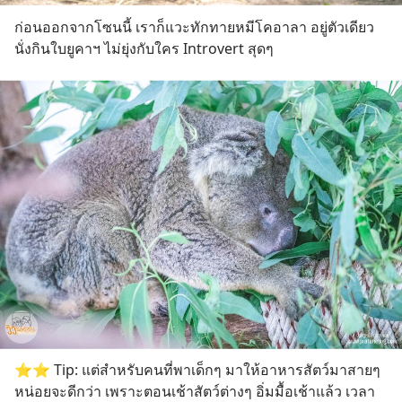
ก่อนออกจากโซนนี้ เราก็แวะทักทายหมีโคอาลา อยู่ตัวเดียว 
นั่งกินใบยูคาฯ ไม่ยุ่งกับใคร Introvert สุดๆ
⭐️⭐️ Tip: แต่สำหรับคนที่พาเด็กๆ มาให้อาหารสัตว์มาสายๆ
หน่อยจะดีกว่า เพราะตอนเช้าสัตว์ต่างๆ อิ่มมื้อเช้าแล้ว เวลา