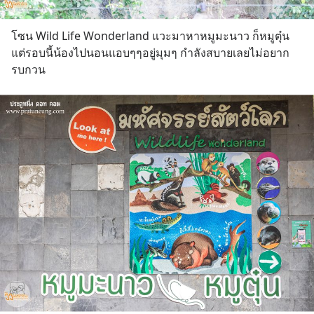
โซน Wild Life Wonderland แวะมาหาหมูมะนาว ก็หมูตุ๋น 
แต่รอบนี้น้องไปนอนแอบๆๆอยู่มุมๆ กำลังสบายเลยไม่อยาก
รบกวน