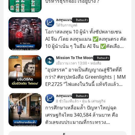
บริหารธุรกิจอะไรอยู่บ้าง ?
ลงทุนแมน
ยืนยันแล้ว
ได้รับการบูสต์
โอกาสลงทุน 10 ผู้นำ ทั้งซัปพลายเชน
AI จีน /โดย ลงทุนแมน ✅ลงทุนตรง คัด
10 ผู้นำเน้น ๆ ในธีม AI จีน ✅คัดเลือก
หุ้นใหม่ 9 ตัว เข้ากองทุน ✅ร่วมเป็น
Mission To The Moon
ยืนยันแล้ว
เจ้าของผู้นำ AI จีน ตั้งแต่โรงงานผลิตชิป
เมื่อวาน เวลา 13:00 • หนังสือ
หน่วยความจำ โมเดล AI ยันหุ่นยนต์
"อุปสรรค" อาจเป็นสัญญาณสู่ชีวิตที่ดี
✅ได้การรับยกเว้นภาษี Capital Gain
กว่า? #สรุปหนังสือ Greenlights | MM
ตามกฎหมายภาษีของประเทศไทย
EP.2725 “ไฟแดงในวันนี้ แท้จริงแล้ว
อาจเป็นสัญญาณไฟเขียวที่ยังไม่ถึงเวลา
ลงทุนแมน
ยืนยันแล้ว
เปลี่ยนสี” McConaughey ดาราดาวรุ่ง
8 ชั่วโมงที่แล้ว • หุ้น & เศรษฐกิจ
ในยุคหนึ่ง เคยปฏิเสธเงินค่าตัวหนังรอม
การศึกษาเหลื่อมล้ำ ปัญหาใหญ่ฉุด
คอมที่สูงถึง 14.5 ล้านดอลลาร์ (หรือ
เศรษฐกิจไทย 340,584 ล้านบาท คือ
ราว 500 ล้านบาท) เพียงเพราะเขาไม่
ตัวเลขงบประมาณที่กระทรวง
อยากขังตัวเองไว้ในกล่องเดิมๆ ผลที่
ศึกษาธิการ ได้รับจัดสรรในงบประมาณ
ตามมาคือ โทรศัพท์ของเขากลายเป็น