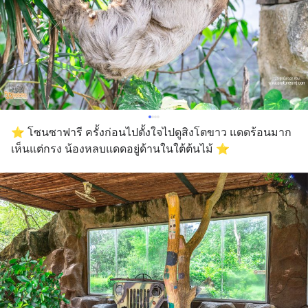
⭐️ โซนซาฟารี ครั้งก่อนไปตั้งใจไปดูสิงโตขาว แดดร้อนมาก 
เห็นแต่กรง น้องหลบแดดอยู่ด้านในใต้ต้นไม้ ⭐️