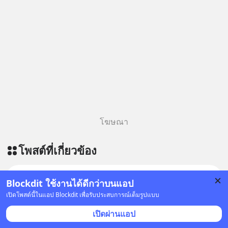
#Greenlights
#MatthewMcConaughey #พัฒนาตัว
เอง #MissionToTheMoon
#missiontothemoonpodcast
โฆษณา
โพสต์ที่เกี่ยวข้อง
เที่ยว! เยี่ยว! ราด!
•
ติดตาม
Blockdit ใช้งานได้ดีกว่าบนแอป
16 ม.ค. 2021 เวลา 09:07 • ท่องเที่ยว
เปิดโพสต์นี้ในแอป Blockdit เพื่อรับประสบการณ์เต็มรูปแบบ
ตั้งแต่ช่วงโควิดมา นอกจากทำงานกับนัดกินข้าวกับเพื่อน
เปิดผ่านแอป
บ้างประปรายก็แทบนึกไม่ออกแล้วว่าชีวิตประจำวันของ