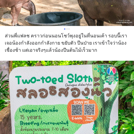
ส่วนพี่แฟลช คราวก่อนนอนโชว์พุงอยู่ในที่นอนเค้า รอบนี้เรา
เจอน้องกำลังออกกำลังกาย ขยับตัว ปีนป่าย เราเข้าใจว่าน้อง
เชื่องช้า แต่เอาจริงๆแล้วน้องปีนต้นไม้เร็วมาก