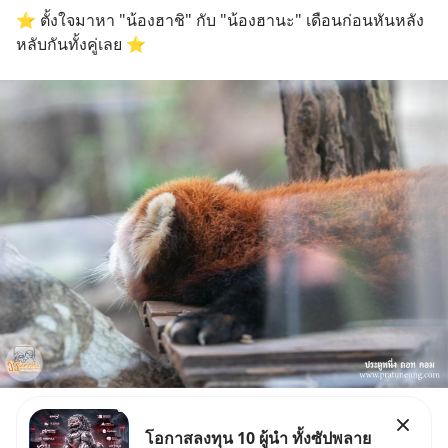
⭐️ ตั้งใจมาหา "น้องฮาชิ" กับ "น้องฮานะ" เดือนก่อนหันหลัง 
หลับกันทั้งคู่เลย ⭐️
โอกาสลงทุน 10 ผู้นำ ทั้งซัปพลาย