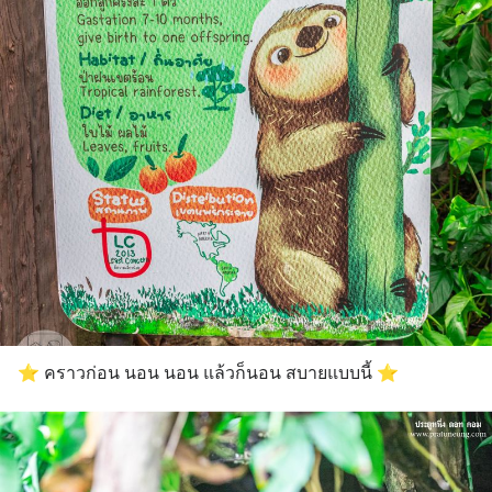
⭐️ คราวก่อน นอน นอน แล้วก็นอน สบายแบบนี้ ⭐️