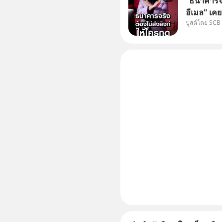
“ธนาคารจร
อีเมล” เคย
บูสต์โดย SCB
ธนาคาร บอ
โน่นนี่ หร
เก๋าเล่าก