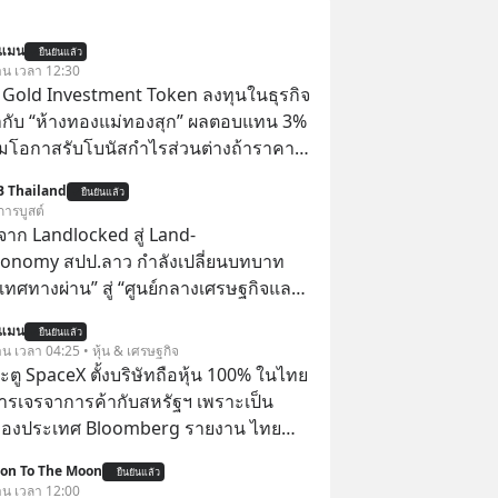
นแมน
ยืนยันแล้ว
วาน เวลา 12:30
TS Gold Investment Token ลงทุนในธุรกิจ
กับ “ห้างทองแม่ทองสุก” ผลตอบแทน 3%
้อมโอกาสรับโบนัสกำไรส่วนต่างถ้าราคา
 ลงทุนแมนจะเล่าให้ฟัง x MTS Gold
B Thailand
ยืนยันแล้ว
ุ่ม MTS Gold หรือห้างทองแม่ทองสุก อยู่
การบูสต์
มานานกว่า 74 ปี ปัจจุบันนับเป็นก
าก Landlocked สู่ Land-
จทองคำที่ใหญ่เป็นอันดับ 2 ของไทย ที่มีราย
conomy สปป.ลาว กำลังเปลี่ยนบทบาท
.5 ล้านล้านบาทในปี 2568
เทศทางผ่าน” สู่ “ศูนย์กลางเศรษฐกิจและ
์” ของอนุภูมิภาคลุ่มแม่น้ำโขง
นแมน
ยืนยันแล้ว
าน เวลา 04:25 • หุ้น & เศรษฐกิจ
ตู SpaceX ตั้งบริษัทถือหุ้น 100% ในไทย
ารเจรจาการค้ากับสหรัฐฯ เพราะเป็น
ของประเทศ Bloomberg รายงาน ไทย
ดยืนชัดเจนว่า จะไม่อนุญาตให้บริษัท
ion To The Moon
ยืนยันแล้ว
้งบริษัทโทรคมนาคมดาวเทียมที่ถือหุ้น
วาน เวลา 12:00