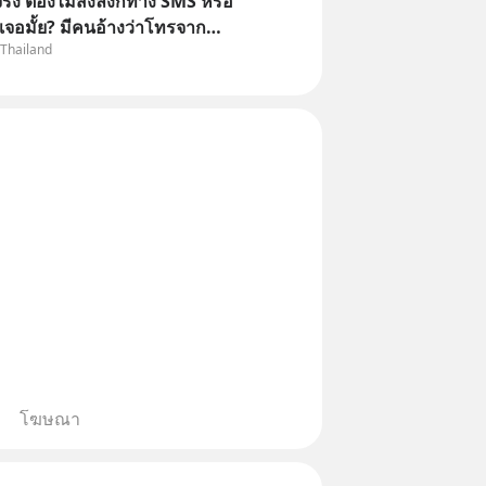
ิง ต้องไม่ส่งลิงก์ทาง SMS หรือ
เจอมั้ย? มีคนอ้างว่าโทรจาก
 Thailand
กว่าบัญชีมีปัญหา แล้วให้กดลิงก์
ือสแกนคิวอาร์โค้ดทันที มาฟัง “ป้า
ลโกง” เพื่อรู้ทันมุกหลอกลวงในคราบ
โฆษณา