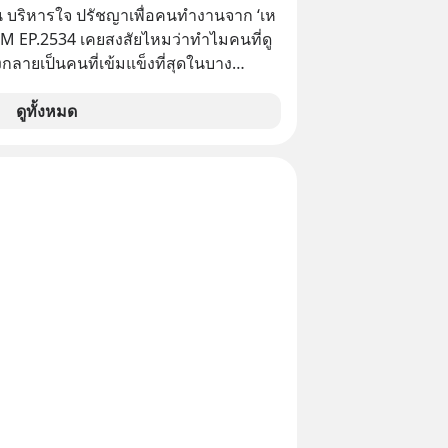
ชาวต่างชาติ ในระหว่างการเจรจาการ
 บริหารใจ ปรัชญาเพื่อคนทำงานจาก ‘เห
บาลสหรัฐ โดยให้เหตุผลว่าเป็นประเด็น
 5M EP.2534 เคยสงสัยไหมว่าทำไมคนที่ดู
ปไตยของประเทศ
กลายเป็นคนที่เข้มแข็งที่สุดในบาง
์ แล้วทำไมคนที่ไม่ออกแรงทำอะไรเลย
วามสำเร็จได้ไวกว่าใครเพื่อน? ไม่แน่ว่า
ดูทั้งหมด
้อาจจะเป็นคนที่รู้จักบริหารใจตัวเอง และ
ที่สุดก็เป็นได้ โดยพอดแคสต์ 5M
จะพาทุกคนไปสำรวจวิธีการบริหารคนและ
ปรัชญาเพื่อคนทำงานจาก ‘เหลาจื่อ’ (เล่า
ปราชญ์จีนแห่งยุคไปด้วยกัน