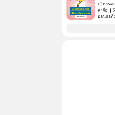
100% โดย
บริหารคน
ค้ากับรัฐ
ลาจื่อ’ |
ด้านอธิ
อ่อนแอถึง
สถานการณ
ถึงประสบค
คนกลุ่มนี
คนรอบตัวได้เก่ง
ในวันนี้
บริหารใจ 
จื๊อ) นัก