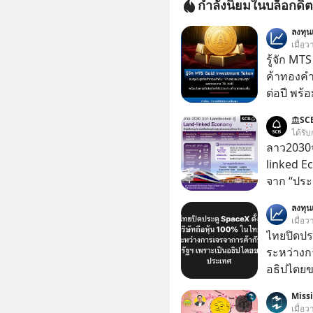
กำลังนิยมในบล็อกดิต
ลงทุ
เมื่อ
รู้จัก M
ค้าทองคำ
ต่อปี พร
ทองขึ้น /
SC
Group กล
ได้รับ
ในธุรกิจทองคำ
ลาว2030จ
ลุ่มธุรกิ
linked E
ได้รวม 3
จาก “ประ
โลจิสติกส
ลงทุ
เมื่อว
ไทยปิดประ
ระหว่างก
อธิปไตย
ประกาศจุ
Miss
สหรัฐฯ ตั
เมื่อ