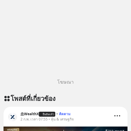
โฆษณา
โพสต์ที่เกี่ยวข้อง
WealthX
•
ติดตาม
ยืนยันแล้ว
2 ก.พ. เวลา 07:55 • หุ้น & เศรษฐกิจ