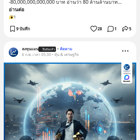
-80,000,000,000,000 บาท อ่านว่า 80 ล้านล้านบาท
... 
อ่านต่อ
1
9 บันทึก
28
1
5
ลงทุนแมน
•
ติดตาม
ยืนยันแล้ว
6 ก.พ. เวลา 05:30 • หุ้น & เศรษฐกิจ