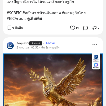
และปัญหานี้อาจไม่ได้จบแค่เรื่องเศรษฐกิจ 
#SCBEIC #อสังหา #บ้านล้นตลาด #เศรษฐกิจไทย 
#EICArou
... 
ดูเพิ่มเติม
9 บันทึก
11
7
ลงทุนแมน
•
ติดตาม
ยืนยันแล้ว
2 ก.พ. เวลา 02:52 • หุ้น & เศรษฐกิจ