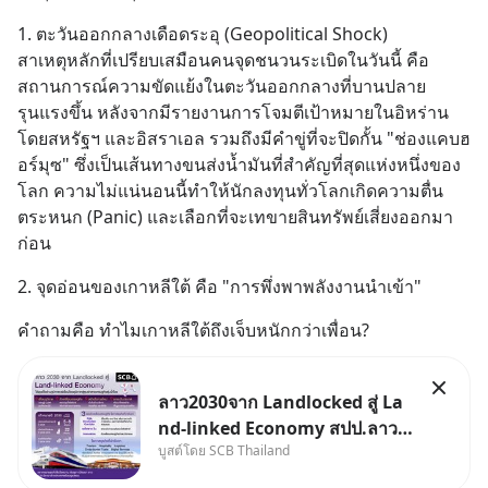
1. ตะวันออกกลางเดือดระอุ (Geopolitical Shock)
สาเหตุหลักที่เปรียบเสมือนคนจุดชนวนระเบิดในวันนี้ คือ
สถานการณ์ความขัดแย้งในตะวันออกกลางที่บานปลาย
รุนแรงขึ้น หลังจากมีรายงานการโจมตีเป้าหมายในอิหร่าน
โดยสหรัฐฯ และอิสราเอล รวมถึงมีคำขู่ที่จะปิดกั้น "ช่องแคบฮ
อร์มุซ" ซึ่งเป็นเส้นทางขนส่งน้ำมันที่สำคัญที่สุดแห่งหนึ่งของ
โลก ความไม่แน่นอนนี้ทำให้นักลงทุนทั่วโลกเกิดความตื่น
ตระหนก (Panic) และเลือกที่จะเทขายสินทรัพย์เสี่ยงออกมา
ก่อน
2. จุดอ่อนของเกาหลีใต้ คือ "การพึ่งพาพลังงานนำเข้า"
คำถามคือ ทำไมเกาหลีใต้ถึงเจ็บหนักกว่าเพื่อน?
ลาว2030จาก Landlocked สู่ La
nd-linked Economy สปป.ลาว
บูสต์โดย SCB Thailand
กำลังเปลี่ยนบทบาทจาก “ประเทศ
ทางผ่าน” สู่ “ศูนย์กลางเศรษฐกิจ