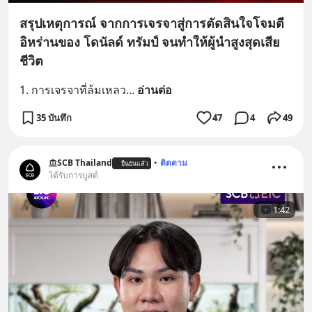
สรุปเหตุการณ์ จากการเจรจาสู่การตัดสินใจโจมตี
อิหร่านของ โดนัลด์ ทรัมป์ จนทำให้ผู้นำสูงสุดเสีย
ชีวิต
1. การเจรจาที่ล้มเหลว
... 
อ่านต่อ
35 บันทึก
47
4
49
SCB Thailand
•
ติดตาม
ยืนยันแล้ว
ได้รับการบูสต์
1:42