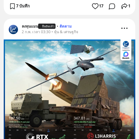
7 บันทึก
17
1
ลงทุนแมน
•
ติดตาม
ยืนยันแล้ว
2 ก.พ. เวลา 03:30 • หุ้น & เศรษฐกิจ