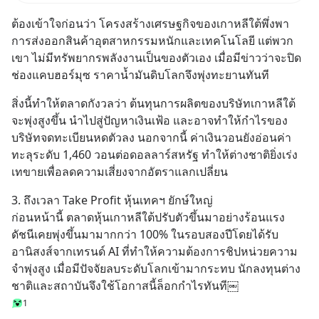
และโลจิสติกส์” ของอนุภูมิภาคลุ่ม
ต้องเข้าใจก่อนว่า โครงสร้างเศรษฐกิจของเกาหลีใต้พึ่งพา
แม่น้ำโขง
การส่งออกสินค้าอุตสาหกรรมหนักและเทคโนโลยี แต่พวก
เขา ไม่มีทรัพยากรพลังงานเป็นของตัวเอง เมื่อมีข่าวว่าจะปิด
ช่องแคบฮอร์มุซ ราคาน้ำมันดิบโลกจึงพุ่งทะยานทันที
สิ่งนี้ทำให้ตลาดกังวลว่า ต้นทุนการผลิตของบริษัทเกาหลีใต้
จะพุ่งสูงขึ้น นำไปสู่ปัญหาเงินเฟ้อ และอาจทำให้กำไรของ
บริษัทจดทะเบียนหดตัวลง นอกจากนี้ ค่าเงินวอนยังอ่อนค่า
ทะลุระดับ 1,460 วอนต่อดอลลาร์สหรัฐ ทำให้ต่างชาติยิ่งเร่ง
เทขายเพื่อลดความเสี่ยงจากอัตราแลกเปลี่ยน
3. ถึงเวลา Take Profit หุ้นเทคฯ ยักษ์ใหญ่
ก่อนหน้านี้ ตลาดหุ้นเกาหลีใต้ปรับตัวขึ้นมาอย่างร้อนแรง 
ดัชนีเคยพุ่งขึ้นมามากกว่า 100% ในรอบสองปีโดยได้รับ
อานิสงส์จากเทรนด์ AI ที่ทำให้ความต้องการชิปหน่วยความ
จำพุ่งสูง เมื่อมีปัจจัยลบระดับโลกเข้ามากระทบ นักลงทุนต่าง
ชาติและสถาบันจึงใช้โอกาสนี้ล็อกกำไรทันที￼
1