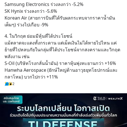
Samsung Electronics ร่วงลงกว่า -5.2%
SK Hynix ร่วงลงกว่า -5.6%
Korean Air (สายการบินที่ได้รับผลกระทบจากราคาน้ำมัน
เต็มๆ) ร่วงไปเกือบ -9%
4. ในวิกฤต ย่อมมีหุ้นที่ได้ประโยชน์
แม้ตลาดจะแดงทั้งกระดาน แต่เม็ดเงินไม่ได้หายไปไหน แค่
ย้ายที่ไปหลบภัยในกลุ่มที่ได้ประโยชน์จากสงครามและวิกฤต
พลังงาน เช่น
S-Oil (บริษัทโรงกลั่นน้ำมัน) ราคาหุ้นพุ่งทะยานกว่า +16%
Hanwha Aerospace (ยักษ์ใหญ่ด้านอาวุธยุทโธปกรณ์และ
กลาโหม) บวกไปกว่า +11%
2