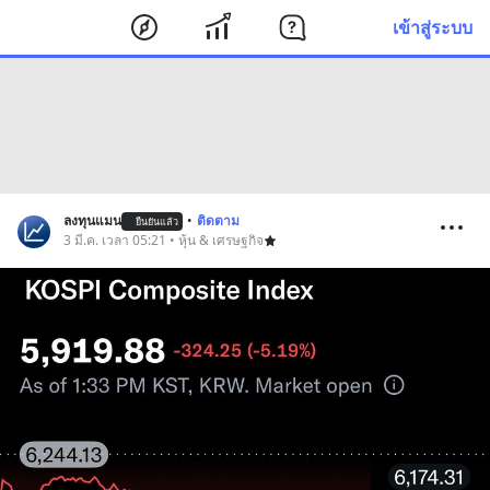
เข้าสู่ระบบ
ลงทุนแมน
•
ติดตาม
ยืนยันแล้ว
3 มี.ค. เวลา 05:21 • หุ้น & เศรษฐกิจ