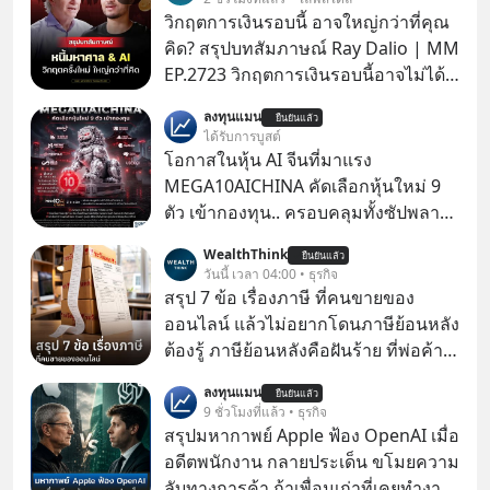
วิกฤตการเงินรอบนี้ อาจใหญ่กว่าที่คุณ
คิด? สรุปบทสัมภาษณ์ Ray Dalio | MM
EP.2723 วิกฤตการเงินรอบนี้อาจไม่ได้
เหมือนทุกครั้งที่เราเคยเจอ เมื่อ Ray
ลงทุนแมน
ยืนยันแล้ว
Dalio ชายผู้เคยทำนายวิกฤตเศรษฐกิจ
ได้รับการบูสต์
มาแล้วหลายต่อหลายครั้ง ออกมาส่ง
โอกาสในหุ้น AI จีนที่มาแรง
สัญญาณเตือนระเบิดเวลาลูกใหม่ที่
MEGA10AICHINA คัดเลือกหุ้นใหม่ 9
กำลังก่อตัวขึ้น จาก "ระเบิดหนี้สิน
ตัว เข้ากองทุน.. ครอบคลุมทั้งซัปพลาย
มหาศาล" ผสานเข้ากับ "ฟองสบู่กระแส
เชน AI จีน พิเศษ ช่วง 3 - 19 ส.ค. 69 มี
WealthThink
AI" ที่ผู้คนกำลังแห่ไล่ราคาอย่างบ้าคลั่ง
ยืนยันแล้ว
โปรโมชัน ลด 50% ค่าธรรมเนียมซื้อ |
วันนี้ เวลา 04:00 • ธุรกิจ
บทเรียนจากประวัติศาสตร์ 500 ปี บอก
ยอด 2 ล้านบาทขึ้นไป ฟรีค่าธรรมเนียม
สรุป 7 ข้อ เรื่องภาษี ที่คนขายของ
อะไรเรา? ระเบียบโลกกำลังจะเปลี่ยน
ซื้อ
ออนไลน์ แล้วไม่อยากโดนภาษีย้อนหลัง
มือไปในทิศทางไหน? และเราควรรับมือ
ต้องรู้ ภาษีย้อนหลังคือฝันร้าย ที่พ่อค้า
อย่างไรก่อนที่ทุกอย่างจะสายเกินไป?
แม่ค้าคนไหนก็คงไม่อยากพบเจอ
ร่วมเจาะลึกบทวิเคราะห์และข้อคิดการ
ลงทุนแมน
ยืนยันแล้ว
9 ชั่วโมงที่แล้ว • ธุรกิจ
เงินฉบับ Dalio กันได้ใน EP. นี้
สรุปมหากาพย์ Apple ฟ้อง OpenAI เมื่อ
#RayDalio #สรุปบทเรียน #การเงินการ
อดีตพนักงาน กลายประเด็น ขโมยความ
ลงทุน #MissionToTheMoon
ลับทางการค้า ถ้าเพื่อนเก่าที่เคยทำงาน