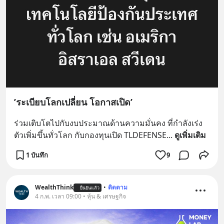
’ระเบียบโลกเปลี่ยน โอกาสเปิด’
ร่วมเติบโตไปกับงบประมาณด้านความมั่นคง ที่กำลังเร่ง
ตัวเพิ่มขึ้นทั่วโลก กับกองทุนเปิด TLDEFENSE
... 
ดูเพิ่มเติม
1 บันทึก
9
WealthThink
•
ติดตาม
ยืนยันแล้ว
4 ก.พ. เวลา 09:00 • หุ้น & เศรษฐกิจ