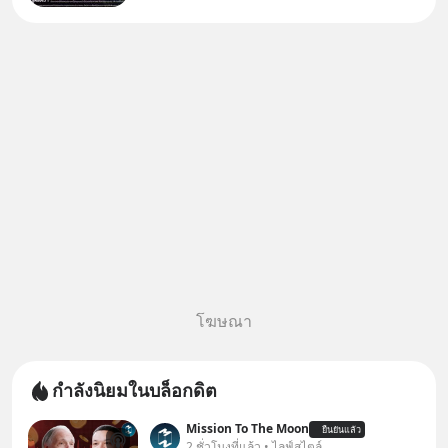
โฆษณา
กำลังนิยมในบล็อกดิต
Mission To The Moon
ยืนยันแล้ว
2 ชั่วโมงที่แล้ว • ไลฟ์สไตล์