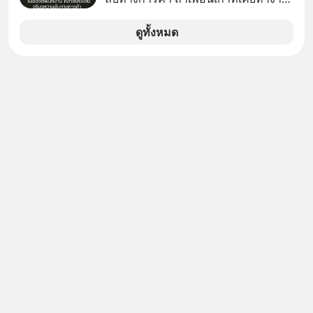
#MissionToTheMoonPodcast
ด้วยกัน ทักมาขอให้เราช่วยหาไฟล์งาน
เก่าที่เขาเคยทำไว้ ตอนยังอยู่บริษัท
ดูทั้งหมด
เดียวกัน