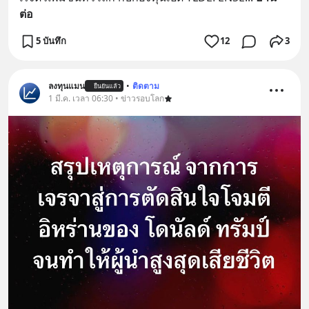
ต่อ
5 บันทึก
12
3
ลงทุนแมน
•
ติดตาม
ยืนยันแล้ว
1 มี.ค. เวลา 06:30 • ข่าวรอบโลก