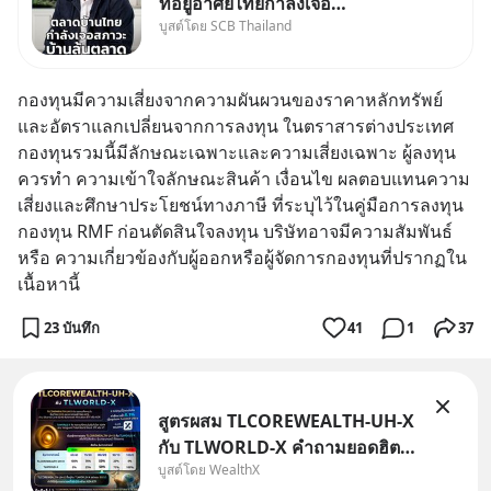
ที่อยู่อาศัยไทยกำลังเจอ
บูสต์โดย SCB Thailand
Oversupply หนักกว่าที่คิด และ
ปัญหานี้อาจไม่ได้จบแค่เรื่อง
เศรษฐกิจ #SCBEIC #อสังหา
กองทุนมีความเสี่ยงจากความผันผวนของราคาหลักทรัพย์
#บ้านล้นตลาด #เศรษฐกิจไทย
และอัตราแลกเปลี่ยนจากการลงทุน ในตราสารต่างประเทศ 
#EICAround #SCBThailand
กองทุนรวมนี้มีลักษณะเฉพาะและความเสี่ยงเฉพาะ ผู้ลงทุน
สามารถดูคลิปท
ควรทำ ความเข้าใจลักษณะสินค้า เงื่อนไข ผลตอบแทนความ
เสี่ยงและศึกษาประโยชน์ทางภาษี ที่ระบุไว้ในคู่มือการลงทุน 
กองทุน RMF ก่อนตัดสินใจลงทุน บริษัทอาจมีความสัมพันธ์
หรือ ความเกี่ยวข้องกับผู้ออกหรือผู้จัดการกองทุนที่ปรากฏใน
เนื้อหานี้
23 บันทึก
41
1
37
สูตรผสม TLCOREWEALTH-UH-X
กับ TLWORLD-X คำถามยอดฮิตที่
บูสต์โดย WealthX
คนใช้ WealthX ถามเข้ามา