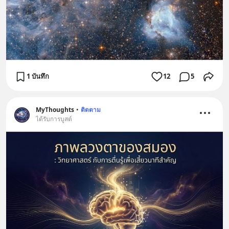
1 บันทึก
12
5
MyThoughts
•
ติดตาม
ได้รับการบูสต์