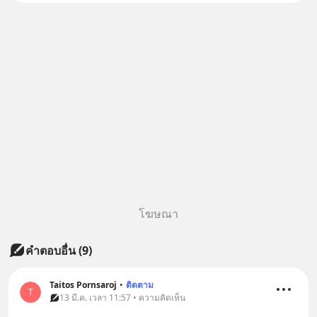
3 - 19 ส.ค. 69 มีโปรโมชัน ลด
50% ค่าธรรมเนียมซื้อ | ยอด 2
ล้านบาทขึ้นไป ฟรีค่าธรร
โฆษณา
คำตอบอื่น
(
9
)
Taitos Pornsaroj
•
ติดตาม
T
13 มี.ค. เวลา 11:57 • ความคิดเห็น