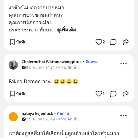
งาช้างไม่งอกจากปากหมา
คุณภาพประชาชนกำหนด
คุณภาพนักการเมือง
ประชาชนขาดทักษะ
... 
ดูเพิ่มเติม
บันทึก
2
Chalermchai Wattanawongpituk
•
ติดตาม
8 มี.ค. เวลา 14:21 • ความคิดเห็น
Faked Democracy...😃😃😃😃
บันทึก
1
nataya​ kejonluck
•
ติดตาม
n
7 มี.ค. เวลา 20:49 • ความคิดเห็น
เราต้องดูสสที่มาให้เลือกเป็นลูกเต้าเหล่าใครส่วนมาก