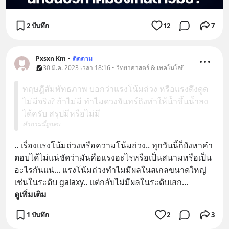
2 บันทึก
12
7
Pxsxn Km
•
ติดตาม
30 มี.ค. 2023 เวลา 18:16 • วิทยาศาสตร์ & เทคโนโลยี
ทฤษฎีสัมพัทธภาพ บอกว่าแรงโน้มถ่วง หรือแรงดึงดูด
ไม่มีจริง? ถ้าไม่มี ทำไมดวงจันทร์ถึงทำให้น้ำขึ้นน้ำลง
ได้ครับ สรุปมีหรือไม่มี
คำถามนี้ถูกลบ
.. เรื่องแรงโน้มถ่วงหรือความโน้มถ่วง.. ทุกวันนี้ก็ยังหาคำ
ตอบได้ไม่แน่ชัดว่ามันคือแรงอะไรหรือเป็นสนามหรือเป็น
อะไรกันแน่... แรงโน้มถ่วงทำไมมีผลในสเกลขนาดใหญ่
เช่นในระดับ galaxy.. แต่กลับไม่มีผลในระดับเสก
... 
ดูเพิ่มเติม
1 บันทึก
2
3