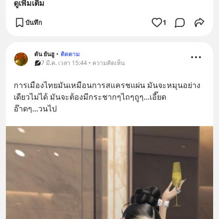
ดูเพิ่มเติม
บันทึก
1
ตัน ยันฮู
•
ติดตาม
7 มี.ค. เวลา 15:44 • ความคิดเห็น
การเมืองไทยมันเหมือนการสแครชแผ่น มันจะหมุนอย่าง
เดียวไม่ได้ มันจะต้องมีกระชากๆไถๆถูๆ...เอี๊ยด
อ๊าดๆ...วนไป