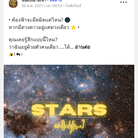
=========================
ขนมปังยามเช้า
•
ติดตาม
30 พ.ค. 2021 เวลา 09:53 • ไลฟ์สไตล์
เครียด หลับยาก ผมอยากแนะนำ
ผลิตภัณฑ์เสริมอาหาร Diip CBD ช่วย
• ท้องฟ้าจะมืดมิดแค่ไหน? 🌑
บรรเทาความเครียด ลดความวิตกกังวล
หากมีดวงดาวอยู่แค่ดวงเดียว ⭐️ •
เพิ่มการผ่อนคลาย ซึ่งช่วยให้การนอน
หลับมีประสิทธิภาพมากยิ่งขึ้น 📍 สนใจ
คุณเคยรู้สึกแบบนี้ไหม?
สั่งซื้อสินค้า Diip CBD 💬 LINE :
ว่าฉันอยู่ด้วยตัวคนเดียว ....ได้
... 
อ่านต่อ
@diipgeek 🔗 หรือกดลิงก์
1
1
https://lin.ee/U91Fzyz