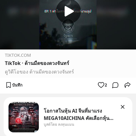
TIKTOK.COM
TikTok · ด้านมืดของดวงจันทร์
ดูวิดีโอของ ด้านมืดของดวงจันทร์
บันทึก
2
โอกาสในหุ้น AI จีนที่มาแรง
MEGA10AICHINA คัดเลือกหุ้น
บูสต์โดย ลงทุนแมน
ใหม่ 9 ตัว เข้ากองทุน.. ครอบคลุม
ทั้งซัปพลายเชน AI จีน พิเศษ ช่วง