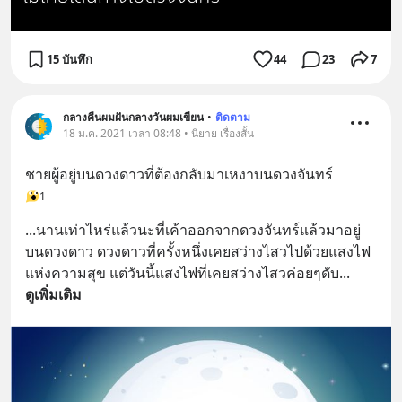
15 บันทึก
44
23
7
กลางคืนผมฝันกลางวันผมเขียน
•
ติดตาม
18 ม.ค. 2021 เวลา 08:48 • นิยาย เรื่องสั้น
ชายผู้อยู่บนดวงดาวที่ต้องกลับมาเหงาบนดวงจันทร์
1
...นานเท่าไหร่แล้วนะที่เค้าออกจากดวงจันทร์แล้วมาอยู่
บนดวงดาว ดวงดาวที่ครั้งหนึ่งเคยสว่างไสวไปด้วยแสงไฟ
แห่งความสุข แต่วันนี้แสงไฟที่เคยสว่างไสวค่อยๆดับ
... 
ดูเพิ่มเติม