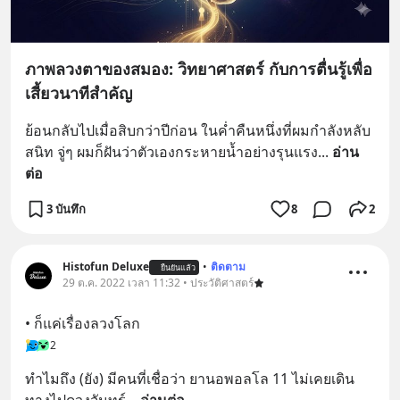
ภาพลวงตาของสมอง: วิทยาศาสตร์ กับการตื่นรู้เพื่อ
เสี้ยวนาทีสำคัญ
ย้อนกลับไปเมื่อสิบกว่าปีก่อน ในค่ำคืนหนึ่งที่ผมกำลังหลับ
สนิท จู่ๆ ผมก็ฝันว่าตัวเองกระหายน้ำอย่างรุนแรง
... 
อ่าน
ต่อ
3 บันทึก
8
2
Histofun Deluxe
•
ติดตาม
ยืนยันแล้ว
29 ต.ค. 2022 เวลา 11:32 • ประวัติศาสตร์
• ก็แค่เรื่องลวงโลก
2
ทำไมถึง (ยัง) มีคนที่เชื่อว่า ยานอพอลโล 11 ไม่เคยเดิน