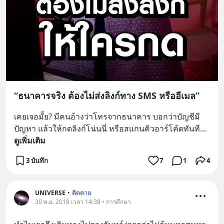
“ธนาคารจริง ต้องไม่ส่งลิงก์ทาง SMS หรืออีเมล”
เคยเจอมั้ย? มีคนอ้างว่าโทรจากธนาคาร บอกว่าบัญชีมี
ปัญหา แล้วให้กดลิงก์โน่นนี่ หรือสแกนคิวอาร์โค้ดทันที
... 
ดูเพิ่มเติม
3 บันทึก
7
1
4
UNIVERSE
•
ติดตาม
30 พ.ย. 2018 เวลา 14:38 • การศึกษา