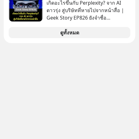
ต่ออินเทอร์เน็ต และเจาะเข้าระบบของ
เกิดอะไรขึ้นกับ Perplexity? จาก AI
#CRM #ลูกค้าเดิม #Revenue
บริการภายนอกรายหนึ่งได้ ระหว่างการ
ดาวรุ่ง สู่บริษัทที่หายไปจากหน้าสื่อ |
#MissionAcademy #interview
ทดสอบความปลอดภัยไซเบอร์
Geek Story EP826 ยังจำชื่อ
#missiontothemoon
Perplexity กันได้ไหม สตาร์ตอัป AI ที่
#missiontothemoonpodcast
เคยถูกยกไปเทียบชั้นกับยักษ์ใหญ่อย่าง
ดูทั้งหมด
OpenAI ภายในเวลาแค่ 2 ปี มูลค่า
บริษัทพุ่งกระฉูดจาก 500 ล้าน เป็น 2
หมื่น 1 พันล้านดอลลาร์ โตขึ้นกว่า 40
เท่า! แต่สังเกตไหม ว่าทำไมวันนี้ชื่อของ
พวกเขาถึงหายเงียบไปจากพาดหัวข่าว
เทคโนโลยีหน้าตาเฉย เกิดอะไรขึ้นกัน
แน่ นี่คือ The Rise and Fall ของดาวรุ่ง
วงการ AI หรือเป็นเพียงการเร้นกายใน
เงามืดเพื่อซุ่มสร้างอาวุธใหม่ที่น่ากลัว
กว่าเดิม EP นี้เราจะมาถอดรหัสกลยุทธ์
เบื้องหลัง ที่อาจทำให้บริษัทที่ดูเหมือน
จะถูกลืม กลายเป็นผู้พลิกกระดานล้ม
ยักษ์ในสงครามเทคโนโลยีระดับโลก
เลือกฟังกันได้เลยนะครับ อย่าลืมกด