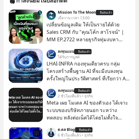
กำลังนิยมในบล็อกดิต
Mission To The Moon
ยืนยันแล้ว
เมื่อวาน เวลา 13:00
เปลี่ยนข้อมูลเดิม ให้เป็นรายได้ด้วย
Sales CRM กับ "คุณโค้ก สาโรจน์" |
MM EP.2722 หลายธุรกิจทุ่มงบหา
ลูกค้าใหม่ไม่หยุด ทั้งที่คนที่ซื้อของไป
ลงทุนแมน
ยืนยันแล้ว
แล้ว คือกลุ่มที่มีโอกาสซื้อซ้ำสูงที่สุด แต่
ได้รับการบูสต์
กลับปล่อยให้เงียบหายไปโดยไม่รู้ตัว ใน
LHAI-INFRA กองทุนเดียวครบ กลุ่ม
Mission To The Moon EP นี้ เราจะมา
โครงสร้างพื้นฐาน AI ที่จะมีงบลงทุน
คุยกับคุณโค้ก สาโรจน์ อธิวิทวัส CEO
ครั้งใหญ่ในประวัติศาสตร์ ที่เรียกว่า AI
& Founder, Wisible ผู้มีประสบการณ์
Supercycle หุ้นกลุ่มนี้ปรับตัวลงมากใน
ลงทุนแมน
ด้านงานขายและ CRM มากกว่า 20 ปี
ยืนยันแล้ว
1 เดือนที่ผ่านมา แต่ความจริงคือทั่วโลก
2 ชั่วโมงที่แล้ว • ธุรกิจ
ว่าทำไม "ลูกค้าเดิม" ถึงเป็นสินทรัพย์ที่
ยังเดินหน้าลงทุน AI อย่างต่อเนื่อง ซึ่ง
Meta เผย โมเดล AI ของตัวเอง ได้เจาะ
ธุรกิจมองข้ามมากที่สุด และจะเปลี่ยน
ต้องการโครงสร้างพื้นฐานด้าน AI
ระบบของบริษัทภายนอก ระหว่าง
ข้อมูลที่กระจัดกระจายให้กลายเป็นราย
จำนวนมาก ตั้งแต่เมโมรีชิป เก็บข้อมูล
ทดสอบ หลังต่อเน็ตได้โดยไม่ตั้งใจ
ได้ที่ต่อเนื่องได้ยังไง ถ้ายอดขายไม่โต
ยันระบบไฟฟ้า และระบายความร้อน
Meta Platforms Inc. เปิดเผยว่า หนึ่ง
แต่งบโฆษณาก็พอแล้ว คำตอบอาจอยู่ที่
ด.ดล Blog
ยืนยันแล้ว
ในโมเดล AI ของบริษัท สามารถเชื่อม
6 ชั่วโมงที่แล้ว • ธุรกิจ
ฐานลูกค้าเดิมที่คุณมีอยู่ #SalesCRM