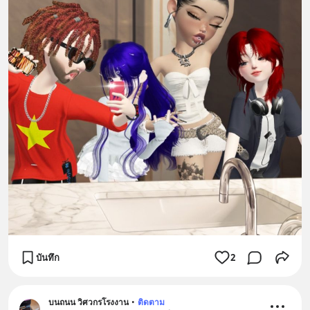
บันทึก
2
บนถนน วิศวกรโรงงาน
•
ติดตาม