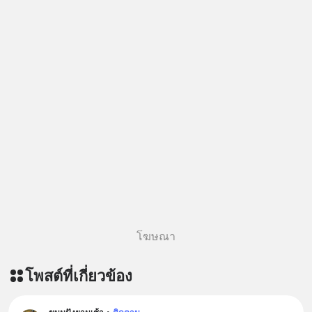
Follow ติดตาม PodCast ช่อง Geek
Forever’s Podcast ของผมกันด้วยนะ
ครับ 🎧 ฟังผ่าน Spotify :
https://tinyurl.com/msxt39d2 🎧 ฟัง
ผ่าน Apple Podcast :
https://tinyurl.com/pehre7h8 🎧 ฟัง
ผ่าน Podbean :
https://tinyurl.com/4vd3uv3z 🎧 ฟัง
ผ่าน Youtube :
https://youtu.be/30xfW_wxa-k The
original article appeared here
https://www.tharadhol.com/geek-
story-ep826-what-happens-to-
perplexity/ ติดตามสาระดี ๆ อัพเดททุก
โฆษณา
วันผ่าน Line OA ด.ดล Blog คลิกเลย -->
https://lin.ee/aMEkyNA
โพสต์ที่เกี่ยวข้อง
========================= 📣
สนับสนุนโดย 📣