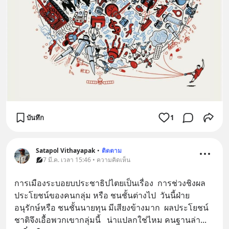
บันทึก
1
Satapol Vithayapak
•
ติดตาม
7 มี.ค. เวลา 15:46 • ความคิดเห็น
การเมืองระบอยบประชาธิปไตยเป็นเรื่อง  การช่วงชิงผล
ประโยชน์ของคนกลุ่ม หรือ ชนชั้นต่างไป  วันนี้ฝ่าย
อนุรักษ์หรือ ชนชั้นนายทุน มีเสียงข้างมาก  ผลประโยชน์
ชาติจึงเอื้อพวกเขากลุ่มนี้   น่าแปลกใช่ไหม คนฐานล่า
... 