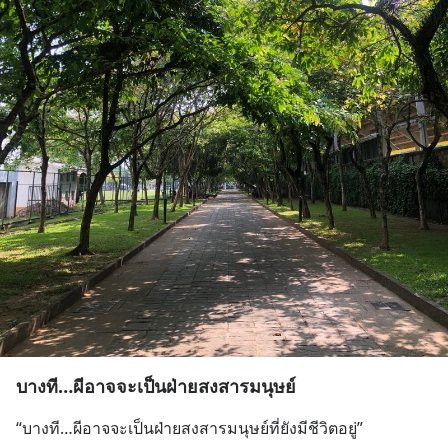
บางที…ผีอาจจะเป็นฝ่ายสงสารมนุษย์
“บางที…ผีอาจจะเป็นฝ่ายสงสารมนุษย์ที่ยังมีชีวิตอยู่”