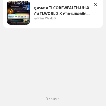
สูตรผสม TLCOREWEALTH-UH-X
กับ TLWORLD-X คำถามยอดฮิตที่
บูสต์โดย WealthX
คนใช้ WealthX ถามเข้ามา
โฆษณา