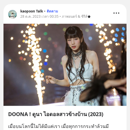
ทุกวันผ่าน Line OA ด.ดล Blog คลิกเลย
--> https://lin.ee/aMEkyNA
kaopoon Talk
•
ติดตาม
28 ต.ค. 2023 เวลา 00:35 • ภาพยนตร์ & ซีรีส์
========================= 📣
สนับสนุนโดย 📣
=========================
เครียด หลับยาก ผมอยากแนะนำ
ผลิตภัณฑ์เสริมอาหาร Diip CBD ช่วย
บรรเทาความเครียด ลดความวิตกกังวล
เพิ่มการผ่อนคลาย ซึ่งช่วยให้การนอน
หลับมีประสิทธิภาพมากยิ่งขึ้น 📍 สนใจ
สั่งซื้อสินค้า Diip CBD 💬 LINE :
@diipgeek 🔗 หรือกดลิงก์
https://lin.ee/U91Fzyz
DOONA ! ดูนา ไอดอลสาวข้างบ้าน (2023)
เมื่อบนโลกนี้ไม่ได้มีแค่เรา เมื่อทุกการกระทำล้วนมี