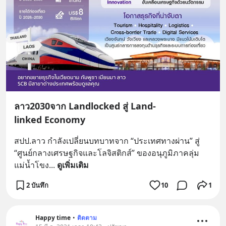
ลาว2030จาก Landlocked สู่ Land-
linked Economy
สปป.ลาว กำลังเปลี่ยนบทบาทจาก “ประเทศทางผ่าน” สู่ 
“ศูนย์กลางเศรษฐกิจและโลจิสติกส์” ของอนุภูมิภาคลุ่ม
แม่น้ำโขง
... 
ดูเพิ่มเติม
2 บันทึก
10
1
Happy time
•
ติดตาม