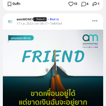
บันทึก
15
4
1
aomMONEY
•
ติดตาม
ยืนยันแล้ว
17 ก.ค. 2023 เวลา 06:17 • ไลฟ์สไตล์