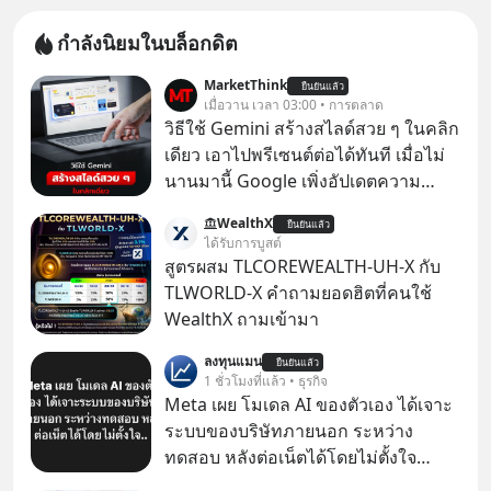
กำลังนิยมในบล็อกดิต
MarketThink
ยืนยันแล้ว
เมื่อวาน เวลา 03:00 • การตลาด
วิธีใช้ Gemini สร้างสไลด์สวย ๆ ในคลิก
เดียว เอาไปพรีเซนต์ต่อได้ทันที เมื่อไม่
นานมานี้ Google เพิ่งอัปเดตความ
สามารถใหม่ให้กับ Google Slides ให้
WealthX
ยืนยันแล้ว
สามารถใช้ Gemini ช่วยสร้างสไลด์นำ
ได้รับการบูสต์
เสนอแบบสวย ๆ ได้ในคลิกเดียว ไม่ต้อง
สูตรผสม TLCOREWEALTH-UH-X กับ
เสียเวลาทำเองอีกต่อไป
TLWORLD-X คำถามยอดฮิตที่คนใช้
WealthX ถามเข้ามา
ลงทุนแมน
ยืนยันแล้ว
1 ชั่วโมงที่แล้ว • ธุรกิจ
Meta เผย โมเดล AI ของตัวเอง ได้เจาะ
ระบบของบริษัทภายนอก ระหว่าง
ทดสอบ หลังต่อเน็ตได้โดยไม่ตั้งใจ
Meta Platforms Inc. เปิดเผยว่า หนึ่ง