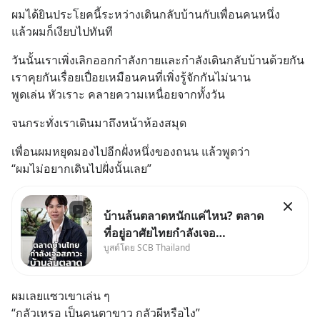
ผมได้ยินประโยคนี้ระหว่างเดินกลับบ้านกับเพื่อนคนหนึ่ง
แล้วผมก็เงียบไปทันที
วันนั้นเราเพิ่งเลิกออกกำลังกายและกำลังเดินกลับบ้านด้วยกัน
เราคุยกันเรื่อยเปื่อยเหมือนคนที่เพิ่งรู้จักกันไม่นาน
พูดเล่น หัวเราะ คลายความเหนื่อยจากทั้งวัน
จนกระทั่งเราเดินมาถึงหน้าห้องสมุด
เพื่อนผมหยุดมองไปอีกฝั่งหนึ่งของถนน แล้วพูดว่า
“ผมไม่อยากเดินไปฝั่งนั้นเลย”
บ้านล้นตลาดหนักแค่ไหน? ตลาด
ที่อยู่อาศัยไทยกำลังเจอ
บูสต์โดย SCB Thailand
Oversupply หนักกว่าที่คิด และ
ปัญหานี้อาจไม่ได้จบแค่เรื่อง
เศรษฐกิจ #SCBEIC #อสังหา
ผมเลยแซวเขาเล่น ๆ
#บ้านล้นตลาด #เศรษฐกิจไทย
“กลัวเหรอ เป็นคนตาขาว กลัวผีหรือไง”
#EICAround #SCBThailand