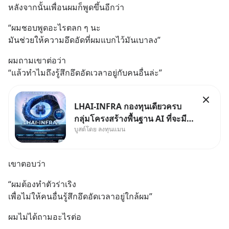
หลังจากนั้นเพื่อนผมก็พูดขึ้นอีกว่า
“ผมชอบพูดอะไรตลก ๆ นะ
มันช่วยให้ความอึดอัดที่ผมแบกไว้มันเบาลง”
ผมถามเขาต่อว่า
“แล้วทำไมถึงรู้สึกอึดอัดเวลาอยู่กับคนอื่นล่ะ”
LHAI-INFRA กองทุนเดียวครบ
กลุ่มโครงสร้างพื้นฐาน AI ที่จะมี
บูสต์โดย ลงทุนแมน
งบลงทุนครั้งใหญ่ในประวัติศาสตร์
ที่เรียกว่า AI Supercycle หุ้นกลุ่ม
นี้ปรับตัวลงมากใน 1 เดือนที่ผ่าน
เขาตอบว่า
มา แต่ความจริงคือทั่วโลกยังเดิน
หน้าลงทุน AI
“ผมต้องทำตัวร่าเริง
เพื่อไม่ให้คนอื่นรู้สึกอึดอัดเวลาอยู่ใกล้ผม”
ผมไม่ได้ถามอะไรต่อ