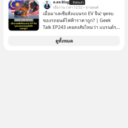
ด.ดล Blog
ยืนยันแล้ว
ในโมเดล AI ของบริษัท สามารถเชื่อม
เมื่อวาน เวลา 12:52 • ยานยนต์
ต่ออินเทอร์เน็ต และเจาะเข้าระบบของ
เมื่อมาเลเซียสั่งแบนรถ EV จีน! จุดจบ
บริการภายนอกรายหนึ่งได้ ระหว่างการ
ของรถยนต์ไฟฟ้าราคาถูก? | Geek
ทดสอบความปลอดภัยไซเบอร์
Talk EP243 เคยสงสัยไหมว่า แบรนด์รถ
EV จากจีนที่กำลังบุกตีตลาดทั่วโลกจน
ราบคาบ จะถูกสกัดดาวรุ่งจนต้องเบรก
ดูทั้งหมด
หัวทิ่มได้อย่างไร? นี่คือเรื่องจริงที่เพิ่ง
เกิดขึ้นในมาเลเซีย เมื่อรัฐบาลประกาศ
งัด “กฎเหล็ก” สั่งบล็อกการนำเข้ารถ EV
ราคาถูกจากจีนแบบสายฟ้าแลบ ตั้ง
กำแพงราคานำเข้าขั้นต่ำสูงถึง 1.7 ล้าน
บาท! งานนี้ทำเอาค่ายยักษ์ใหญ่อย่าง
BYD ที่เคยกวาดเรียบยอดขายถึงกับ
สะดุดไปไม่เป็น แต่เบื้องหลังมาตรการ
สุดโต่งนี้ ไม่ใช่แค่การกีดกันทางการค้า
ธรรมดา แต่มันคือแผนอุ้มชูแบรนด์แห่ง
ชาติอย่าง Proton เพื่อรักษาตำแหน่ง
งานนับแสนชีวิตในประเทศ ค่ายรถจีน