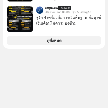
อย่างไรก่อนที่ทุกอย่างจะสายเกินไป?
xU9gYcfVJk?feature=share
บริษัทที่ผูกขาดความฉลาดของโลก
ร่วมเจาะลึกบทวิเคราะห์และข้อคิดการ
ลงทุนแมน
ยืนยันแล้ว
อินเทอร์เน็ตมาตลอด? ย้อนไปแค่ 5
เมื่อวาน เวลา 08:00 • หุ้น & เศรษฐกิจ
เงินฉบับ Dalio กันได้ใน EP. นี้
เดือนก่อน Gemini เคยสอบได้ที่ 1 ของ
รู้จัก 4 เครื่องมือการเงินพื้นฐาน ที่มนุษย์
#RayDalio #สรุปบทเรียน #การเงินการ
วงการ AI แต่วันนี้ Google กลับร่วงดิ่ง
เงินเดือนไม่ควรมองข้าม
ลงทุน #MissionToTheMoon
ไปอยู่อันดับ 11 ปล่อยให้ OpenAI และ
#MissionToTheMoonPodcast
Anthropic แซงหน้า โมเดลอาวุธหนักที่
สัญญาไว้ก็เลื่อนแล้วเลื่อนอีก ซ้ำร้ายทีม
ดูทั้งหมด
วิศวกรระดับหัวกะทิยังแห่ตบเท้าลาออก
ไปซบไหล่คู่แข่ง นี่คือจุดเริ่มต้นของการ
ร่วงหล่น หรือเป็นแค่การยอมถอยเพื่อ
กระโดดให้ไกลกว่าเดิม EP เราจะมา
แกะรอยการพลาดท่าครั้งใหญ่ที่สุดของ
Google ไปด้วยกัน เลือกฟังกันได้เลยนะ
ครับ อย่าลืมกด Follow ติดตาม
PodCast ช่อง Geek Forever’s
Podcast ของผมกันด้วยนะครับ 🎧 ฟัง
ผ่าน Spotify :
https://tinyurl.com/2ue4n2f8 🎧 ฟัง