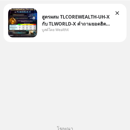
สูตรผสม TLCOREWEALTH-UH-X
กับ TLWORLD-X คำถามยอดฮิตที่
บูสต์โดย WealthX
คนใช้ WealthX ถามเข้ามา
โฆษณา