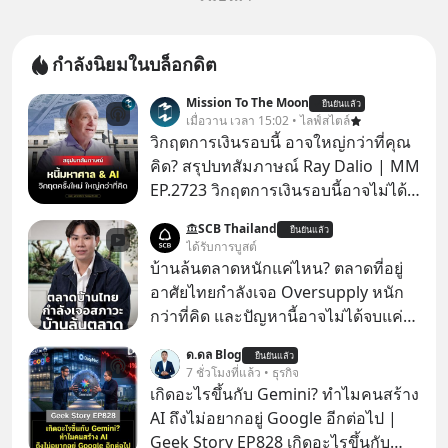
กำลังนิยมในบล็อกดิต
Mission To The Moon
ยืนยันแล้ว
เมื่อวาน เวลา 15:02 • ไลฟ์สไตล์
วิกฤตการเงินรอบนี้ อาจใหญ่กว่าที่คุณ
คิด? สรุปบทสัมภาษณ์ Ray Dalio | MM
EP.2723 วิกฤตการเงินรอบนี้อาจไม่ได้
เหมือนทุกครั้งที่เราเคยเจอ เมื่อ Ray
SCB Thailand
ยืนยันแล้ว
Dalio ชายผู้เคยทำนายวิกฤตเศรษฐกิจ
ได้รับการบูสต์
มาแล้วหลายต่อหลายครั้ง ออกมาส่ง
บ้านล้นตลาดหนักแค่ไหน? ตลาดที่อยู่
สัญญาณเตือนระเบิดเวลาลูกใหม่ที่
อาศัยไทยกำลังเจอ Oversupply หนัก
กำลังก่อตัวขึ้น จาก "ระเบิดหนี้สิน
กว่าที่คิด และปัญหานี้อาจไม่ได้จบแค่
มหาศาล" ผสานเข้ากับ "ฟองสบู่กระแส
เรื่องเศรษฐกิจ #SCBEIC #อสังหา #บ้าน
ด.ดล Blog
AI" ที่ผู้คนกำลังแห่ไล่ราคาอย่างบ้าคลั่ง
ยืนยันแล้ว
ล้นตลาด #เศรษฐกิจไทย #EICAround
7 ชั่วโมงที่แล้ว • ธุรกิจ
บทเรียนจากประวัติศาสตร์ 500 ปี บอก
#SCBThailand สามารถดูคลิปที่
เกิดอะไรขึ้นกับ Gemini? ทำไมคนสร้าง
อะไรเรา? ระเบียบโลกกำลังจะเปลี่ยน
youtube ประกอบได้ที่ link :
AI ถึงไม่อยากอยู่ Google อีกต่อไป |
มือไปในทิศทางไหน? และเราควรรับมือ
https://youtube.com/shorts/-
Geek Story EP828 เกิดอะไรขึ้นกับ