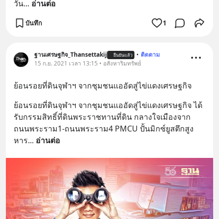
วัน
... 
อ่านต่อ
บันทึก
1
ฐานเศรษฐกิจ_Thansettakij
•
ติดตาม
ยืนยันแล้ว
15 ก.ย. 2021 เวลา 13:15 • อสังหาริมทรัพย์
ย้อนรอยที่ดินจุฬาฯ จากชุมชนแออัดสู่ไข่แดงเศรษฐกิจ
ย้อนรอยที่ดินจุฬาฯ จากชุมชนแออัดสู่ไข่แดงเศรษฐกิจ ได้
รับกรรมสิทธิ์ที่ดินพระราชทานที่ดิน กลางใจเมืองจาก
ถนนพระราม1-ถนนพระราม4 PMCU ปั้นมิกซ์ยูสตึกสูง
หาร
... 
อ่านต่อ