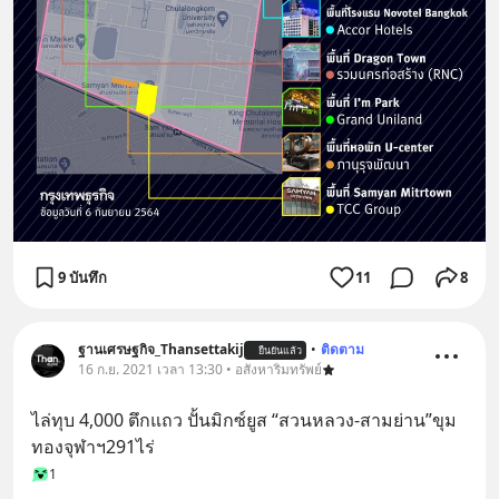
9 บันทึก
11
8
ฐานเศรษฐกิจ_Thansettakij
•
ติดตาม
ยืนยันแล้ว
16 ก.ย. 2021 เวลา 13:30 • อสังหาริมทรัพย์
ไล่ทุบ 4,000 ตึกแถว ปั้นมิกซ์ยูส “สวนหลวง-สามย่าน”ขุม
ทองจุฬาฯ291ไร่
1