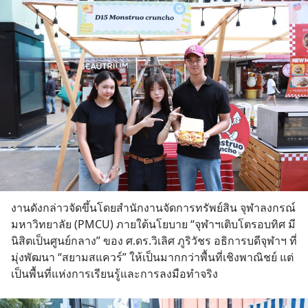
เสียเวลา แค่ใช้ PICKTECH™ บน
แอป
งานดังกล่าวจัดขึ้นโดยสำนักงานจัดการทรัพย์สิน จุฬาลงกรณ์
มหาวิทยาลัย (PMCU) ภายใต้นโยบาย “จุฬาฯเติบโตรอบทิศ มี
นิสิตเป็นศูนย์กลาง” ของ ศ.ดร.วิเลิศ ภูริวัชร อธิการบดีจุฬาฯ ที่
มุ่งพัฒนา “สยามสแควร์” ให้เป็นมากกว่าพื้นที่เชิงพาณิชย์ แต่
เป็นพื้นที่แห่งการเรียนรู้และการลงมือทำจริง