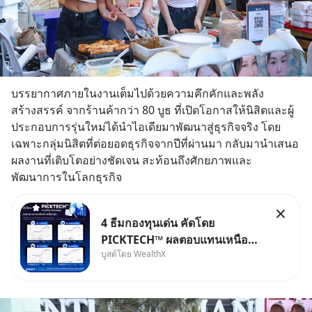
บรรยากาศภายในงานเต็มไปด้วยความคึกคักและพลัง
สร้างสรรค์ จากร้านค้ากว่า 80 บูธ ที่เปิดโอกาสให้นิสิตและผู้
ประกอบการรุ่นใหม่ได้นำไอเดียมาพัฒนาสู่ธุรกิจจริง โดย
เฉพาะกลุ่มนิสิตที่ต่อยอดธุรกิจจากปีที่ผ่านมา กลับมานำเสนอ
ผลงานที่เติบโตอย่างชัดเจน สะท้อนถึงศักยภาพและ
พัฒนาการในโลกธุรกิจ
4 ธีมกองทุนเด่น คัดโดย
PICKTECH™ ผลตอบแทนเหนือค่า
บูสต์โดย WealthX
เฉลี่ยกลุ่ม ถ้าอยากค้นหากองทุนที่
ทำผลตอบแทนได้เหนือกว่าค่า
เฉลี่ยกลุ่ม โดยที่ไม่ต้องมานั่ง
ค้นหาข้อมูลและวิเคราะห์เองให้