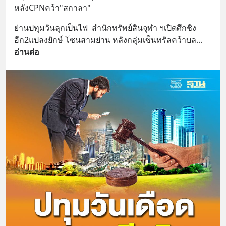
หลังCPNคว้า"สกาลา"
สั่งซื้อสินค้า Diip CBD 💬 LINE :
@diipgeek 🔗 หรือกดลิงก์
ย่านปทุมวันลุกเป็นไฟ  สำนักทรัพย์สินจุฬา ฯเปิดศึกชิง
https://lin.ee/U91Fzyz
อีก2แปลงยักษ์ โซนสามย่าน หลังกลุ่มเซ็นทรัลคว้าบล
... 
อ่านต่อ