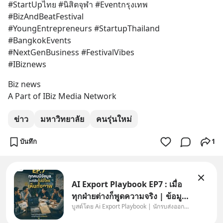
#StartUpไทย #นิสิตจุฬา #Eventกรุงเทพ 
#BizAndBeatFestival
#YoungEntrepreneurs #StartupThailand 
#BangkokEvents
#NextGenBusiness #FestivalVibes
#IBiznews
Biz news
A Part of IBiz Media Network
ข่าว
มหาวิทยาลัย
คนรุ่นใหม่
บันทึก
1
AI Export Playbook EP7 : เมื่อ
ทุกฝ่ายต่างก็พูดความจริง | ข้อมูล
บูสต์โดย Ai Export Playbook | นักรบส่งออกยุค AI
ไม่ได้โกหก แต่คนเราเลือกมอง
เฉพาะส่วนที่เกี่ยวกับตัวเองเสมอ