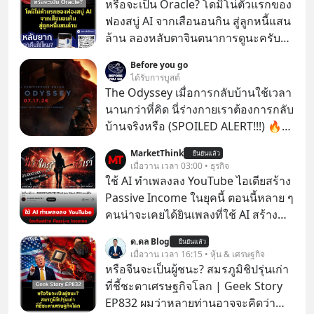
หรือจะเป็น Oracle? โดมิโน่ตัวแรกของ
ฟองสบู่ AI จากเสือนอนกิน สู่ลูกหนี้แสน
ล้าน ลองหลับตาจินตนาการดูนะครับว่า
ถ้าหากเราต้องทำงานกับบริษัทที่ขึ้นชื่อ
Before you go
ว่าเขี้ยวลากดินสุดๆ มันจะน่าปวดหัว
ได้รับการบูสต์
ขนาดไหน…
The Odyssey เมื่อการกลับบ้านใช้เวลา
นานกว่าที่คิด นี่ร่างกายเราต้องการกลับ
บ้านจริงหรือ (SPOILED ALERT!!!) 🔥
264.1
MarketThink
ยืนยันแล้ว
เมื่อวาน เวลา 03:00 • ธุรกิจ
ใช้ AI ทำเพลงลง YouTube ไอเดียสร้าง
Passive Income ในยุคนี้ ตอนนี้หลาย ๆ
คนน่าจะเคยได้ยินเพลงที่ใช้ AI สร้าง
ผ่านหูกันมาบ้าง เช่น เพลง “ไม่มีใคร
ด.ดล Blog
ยืนยันแล้ว
รู้ตัวเรา” จากช่องชื่อว่า UNHEARD
เมื่อวาน เวลา 16:15 • หุ้น & เศรษฐกิจ
MUSIC ที่ตอนนี้มียอดรับชมกว่า 26
หรือจีนจะเป็นผู้ชนะ? สมรภูมิชิปรุ่นเก่า
ล้านครั้งแล้ว
ที่ชี้ชะตาเศรษฐกิจโลก | Geek Story
EP832 ผมว่าหลายท่านอาจจะคิดว่า