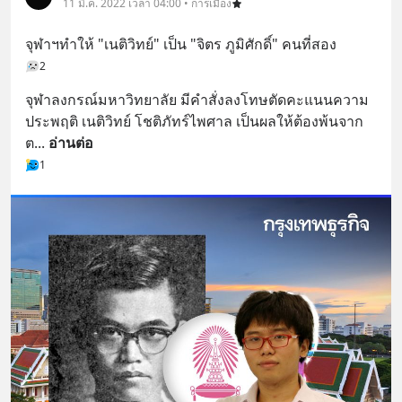
11 มี.ค. 2022 เวลา 04:00 • การเมือง
จุฬาฯทำให้ "เนติวิทย์" เป็น "จิตร ภูมิศักดิ์" คนที่สอง
2
จุฬาลงกรณ์มหาวิทยาลัย มีคำสั่งลงโทษตัดคะแนนความ
ประพฤติ เนติวิทย์ โชติภัทร์ไพศาล เป็นผลให้ต้องพ้นจาก
ต
... 
อ่านต่อ
1