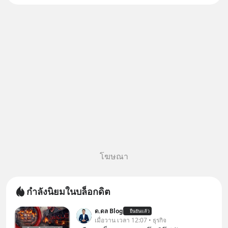
โฆษณา
กำลังนิยมในบล็อกดิต
ด.ดล Blog
ยืนยันแล้ว
เมื่อวาน เวลา 12:07 • ธุรกิจ