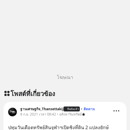
ผ่าน Apple Podcast :
https://bit.ly/4g4xDwF 🎧 ฟังผ่าน
Podbean : https://bit.ly/4fTUURS 🎧
ฟังผ่าน Youtube :
https://youtu.be/EUAWRVSAiXA The
original article appeared here
https://www.tharadhol.com/geek-
story-ep832-or-will-china-win/
ติดตามสาระดี ๆ อัพเดททุกวันผ่าน Line
OA ด.ดล Blog คลิกเลย -->
https://lin.ee/aMEkyNA
โฆษณา
========================= 📣
สนับสนุนโดย 📣
โพสต์ที่เกี่ยวข้อง
=========================
เครียด หลับยาก ผมอยากแนะนำ
ผลิตภัณฑ์เสริมอาหาร Diip CBD ช่วย
ฐานเศรษฐกิจ_Thansettakij
•
ติดตาม
ยืนยันแล้ว
8 ก.ย. 2021 เวลา 08:42 • อสังหาริมทรัพย์
บรรเทาความเครียด ลดความวิตกกังวล
เพิ่มการผ่อนคลาย ซึ่งช่วยให้การนอน
ปทุมวันเดือดทรัพย์สินจุฬาฯเปิดชิงที่ดิน 2 แปลงยักษ์
หลับมีประสิทธิภาพมากยิ่งขึ้น 📍 สนใจ