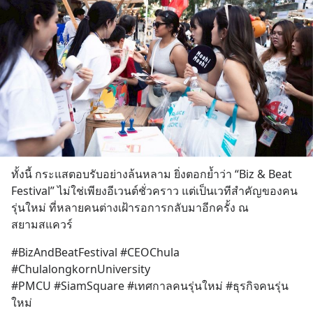
ทั้งนี้ กระแสตอบรับอย่างล้นหลาม ยิ่งตอกย้ำว่า “Biz & Beat 
Festival” ไม่ใช่เพียงอีเวนต์ชั่วคราว แต่เป็นเวทีสำคัญของคน
รุ่นใหม่ ที่หลายคนต่างเฝ้ารอการกลับมาอีกครั้ง ณ 
สยามสแควร์
#BizAndBeatFestival #CEOChula 
#ChulalongkornUniversity
#PMCU #SiamSquare #เทศกาลคนรุ่นใหม่ #ธุรกิจคนรุ่น
ใหม่