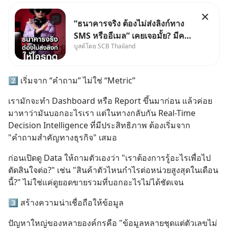
“ธนาคารจริง ต้องไม่ส่งลิงก์ทาง
SMS หรืออีเมล” เคยเจอมั้ย? มีคน
บูสต์โดย SCB Thailand
อ้างว่าโทรจากธนาคาร บอกว่า
บัญชีมีปัญหา แล้วให้กดลิงก์โน่นนี่
หรือสแกนคิวอาร์โค้ดทันที มาฟัง
2️⃣ เริ่มจาก “คำถาม” ไม่ใช่ “Metric”
“ป้าเก๋าเล่ากลโกง” เพื่อรู้ทันมุก
หลอกลวงในคราบ
เรามักจะทำ Dashboard หรือ Report ขึ้นมาก่อน แล้วค่อย
มาหาว่ามันบอกอะไรเรา แต่ในทางกลับกัน Real-Time 
Decision Intelligence ที่มีประสิทธิภาพ ต้องเริ่มจาก 
"คำถามสำคัญทางธุรกิจ" เสมอ
ก่อนเปิดดู Data ให้ถามตัวเองว่า "เราต้องการรู้อะไรเพื่อไป
ตัดสินใจต่อ?" เช่น "สินค้าตัวไหนกำไรต่อหน่วยสูงสุดในเดือน
นี้?" ไม่ใช่แค่ดูยอดขายรวมที่บอกอะไรไม่ได้ชัดเจน
3️⃣ สร้างความน่าเชื่อถือให้ข้อมูล
ปัญหาใหญ่ของหลายองค์กรคือ "ข้อมูลหลายชุดแต่ตัวเลขไม่