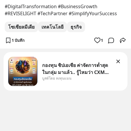
#DigitalTransformation #BusinessGrowth 
#REVISELIGHT #TechPartner #SimplifyYourSuccess
โซเชียลมีเดีย
เทคโนโลยี
ธุรกิจ
1 บันทึก
1
กองทุน ชิปเอเชีย ค่าจัดการต่ำสุด
ในกลุ่ม มาแล้ว.. รู้ไหมว่า CXMT
บูสต์โดย ลงทุนแมน
อยู่ดี ๆ ขึ้นมาเป็นบริษัทอันดับ 1 ใน
จีนแซงหน้า Tencent ขณะ
เดียวกัน TSMC เป็นบริษัทอันดับ 1
ในไต้หวันมานานแล้ว