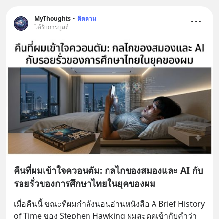
MyThoughts
•
ติดตาม
ได้รับการบูสต์
คืนที่ผมเข้าใจควอนตัม: กลไกของสมองและ AI กับ
รอยรั่วของการศึกษาไทยในยุคของผม
เมื่อคืนนี้ ขณะที่ผมกำลังนอนอ่านหนังสือ A Brief History 
of Time ของ Stephen Hawking ผมสะดุดเข้ากับคำว่า 