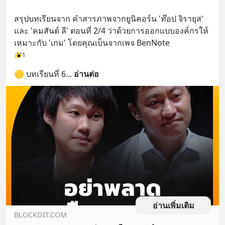
สรุปบทเรียนจาก คำสารภาพจากยูนิคอร์น 'ท๊อป จิรายุส' 
และ 'คมสันต์ ลี' ตอนที่ 2/4 ว่าด้วยการออกแบบองค์กรให้
เหมาะกับ 'เกม' โดยคุณเบ็นจากเพจ BenNote
1
🟡 บทเรียนที่ 6
... 
อ่านต่อ
อ่านเพิ่มเติม
BLOCKDIT.COM