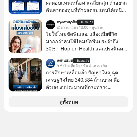
MaxValu เป็นแบรนด์ Tops ทั้งหมด
ผลตอบแทนเหนือค่าเฉลี่ยกลุ่ม ถ้าอยาก
ค้นหากองทุนที่ทำผลตอบแทนได้เหนือ
กว่าค่าเฉลี่ยกลุ่ม โดยที่ไม่ต้องมานั่ง
กรุงเทพธุรกิจ
ยืนยันแล้ว
ค้นหาข้อมูลและวิเคราะห์เองให้เสีย
เมื่อวาน เวลา 13:00 • สุขภาพ
เวลา แค่ใช้ PICKTECH™ บนแอป
ไม่ใช้ไหมขัดฟันเลย...เสี่ยงเสียชีวิต
WealthX ช่วยคัดกองทุนเด่นให้ได้
มากกว่าคนใช้ไหมขัดฟันประจำถึง
30% | Hop on Health แค่แปรงฟันคง
ไม่พอ..จากการวิจัยตามเก็บข้อมูลผู้สูง
ลงทุนแมน
ยืนยันแล้ว
อายุ 5,000 คน มีข้อมูลที่น่าสนใจเกี่ยว
9 ชั่วโมงที่แล้ว • หุ้น & เศรษฐกิจ
กับโรคต่างๆที่เกิดจากการไม่ใช้ไหมขัด
การศึกษาเหลื่อมล้ำ ปัญหาใหญ่ฉุด
ฟันเป็นประจำ เสี่ยงเกิดโรคนำไปสู่การ
เศรษฐกิจไทย 340,584 ล้านบาท คือ
เสียชีวิต...อะไรคือสาเหตุติดตามได้ใน
ตัวเลขงบประมาณที่กระทรวง
Hop On Health
ศึกษาธิการ ได้รับจัดสรรในงบประมาณ
รายจ่ายประจำปี 2568 ซึ่งมากที่สุดเป็น
ดูทั้งหมด
อันดับ 2 รองจากกระทรวงการคลัง