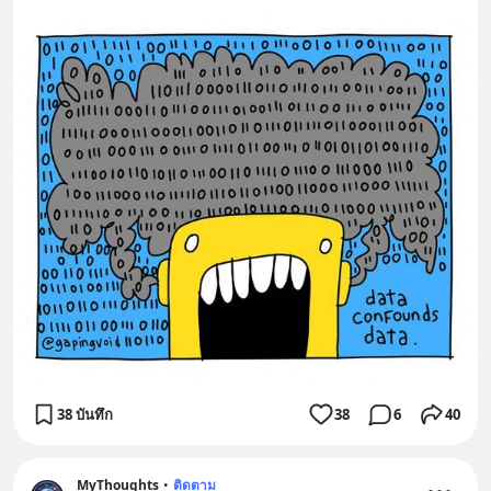
38 บันทึก
38
6
40
MyThoughts
•
ติดตาม