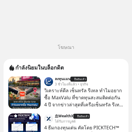
โฆษณา
กำลังนิยมในบล็อกดิต
ลงทุนแมน
ยืนยันแล้ว
3 ชั่วโมงที่แล้ว • ธุรกิจ
วิเคราะห์ดีล เซ็นทรัล รีเทล ทำไมอยาก
ซื้อ MaxValu ที่ขาดทุนสะสมติดต่อกัน
4 ปี จากข่าวล่าสุดที่เครือเซ็นทรัล รีเทล
หรือ CRC เจ้าของ Tops ประกาศซื้อซู
WealthX
ยืนยันแล้ว
เปอร์มาร์เก็ต MaxValu ในประเทศไทย
ได้รับการบูสต์
ที่มีอยู่ทั้งหมด 30 สาขา และจะเปลี่ยน
4 ธีมกองทุนเด่น คัดโดย PICKTECH™