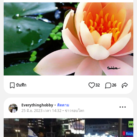
บันทึก
32
26
Everythinghobby
•
ติดตาม
25 มิ.ย. 2023 เวลา 14:32 • ข่าวรอบโลก