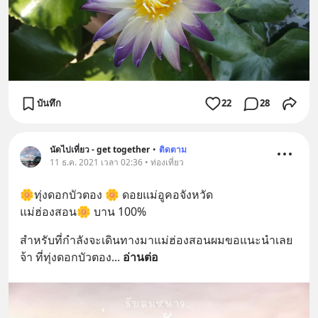
บันทึก
22
28
นัดไปเที่ยว - get together
•
ติดตาม
11 ธ.ค. 2021 เวลา 02:36 • ท่องเที่ยว
🌼ทุ่งดอกบัวตอง 🌼 ดอยแม่อูคอจังหวัด
แม่ฮ่องสอน🌼 บาน 100%
สำหรับที่กำลังจะเดินทางมาแม่ฮ่องสอนผมขอแนะนำเลย
จ้า ที่ทุ่งดอกบัวตอง
... 
อ่านต่อ