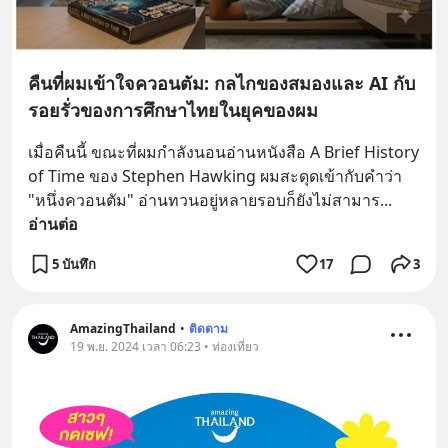
คืนที่ผมเข้าใจควอนตัม: กลไกของสมองและ AI กับ
รอยรั่วของการศึกษาไทยในยุคของผม
เมื่อคืนนี้ ขณะที่ผมกำลังนอนอ่านหนังสือ A Brief History 
of Time ของ Stephen Hawking ผมสะดุดเข้ากับคำว่า 
"หนึ่งควอนตัม" อ่านทวนอยู่หลายรอบก็ยังไม่สามาร
... 
อ่านต่อ
5 บันทึก
17
3
AmazingThailand
•
ติดตาม
19 พ.ย. 2024 เวลา 06:23 • ท่องเที่ยว