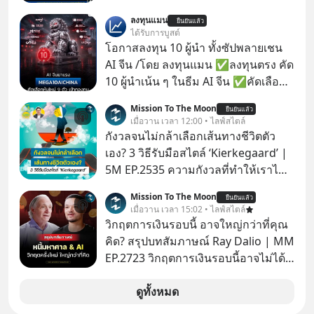
ลงทุนแมน
ยืนยันแล้ว
ได้รับการบูสต์
โอกาสลงทุน 10 ผู้นำ ทั้งซัปพลายเชน
AI จีน /โดย ลงทุนแมน ✅ลงทุนตรง คัด
10 ผู้นำเน้น ๆ ในธีม AI จีน ✅คัดเลือก
หุ้นใหม่ 9 ตัว เข้ากองทุน ✅ร่วมเป็น
Mission To The Moon
ยืนยันแล้ว
เจ้าของผู้นำ AI จีน ตั้งแต่โรงงานผลิตชิป
เมื่อวาน เวลา 12:00 • ไลฟ์สไตล์
หน่วยความจำ โมเดล AI ยันหุ่นยนต์
กังวลจนไม่กล้าเลือกเส้นทางชีวิตตัว
✅ได้การรับยกเว้นภาษี Capital Gain
เอง? 3 วิธีรับมือสไตล์ ‘Kierkegaard’ |
ตามกฎหมายภาษีของประเทศไทย
5M EP.2535 ความกังวลที่ทำให้เราไม่
กล้าตัดสินใจในเรื่องต่างๆ ทั้งเรื่องเล็ก
Mission To The Moon
ยืนยันแล้ว
เรื่องใหญ่ หรือแม้แต่เรื่องสำคัญของ
เมื่อวาน เวลา 15:02 • ไลฟ์สไตล์
ชีวิตเกิดจากการที่เรามี ‘อิสรภาพ’ และมี
วิกฤตการเงินรอบนี้ อาจใหญ่กว่าที่คุณ
ทางเลือกมากมาย ซึ่งเมื่อเทียบกับสัตว์
คิด? สรุปบทสัมภาษณ์ Ray Dalio | MM
แล้วก็จะเห็นความแตกต่างได้ชัดว่าเรา
EP.2723 วิกฤตการเงินรอบนี้อาจไม่ได้
มี ‘อำนาจ’ ในการเลือกและตัดสินใจ
เหมือนทุกครั้งที่เราเคยเจอ เมื่อ Ray
มากแค่ไหน แต่อิสรภาพ อำนาจ หรือ
Dalio ชายผู้เคยทำนายวิกฤตเศรษฐกิจ
ดูทั้งหมด
การได้มีสิทธิเลือกนี้กลับสร้างความ
มาแล้วหลายต่อหลายครั้ง ออกมาส่ง