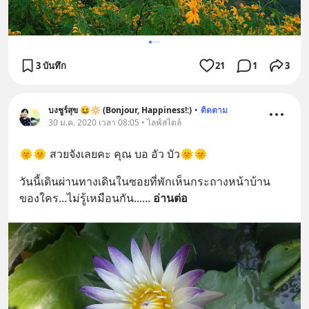
3 บันทึก
21
1
3
บงชูร์สุข 😆🔆 (Bonjour, Happiness!:)
•
ติดตาม
30 ม.ค. 2020 เวลา 08:05 • ไลฟ์สไตล์
🌞🌞 สวยจังเลยคะ คุณ บอ อัว บัว🌞🌞
วันนี้เดินผ่านทางเดินในซอยที่พักเห็นกระถางหน้าบ้าน
ของใคร...ไม่รู้เหมือนกัน...
... 
อ่านต่อ