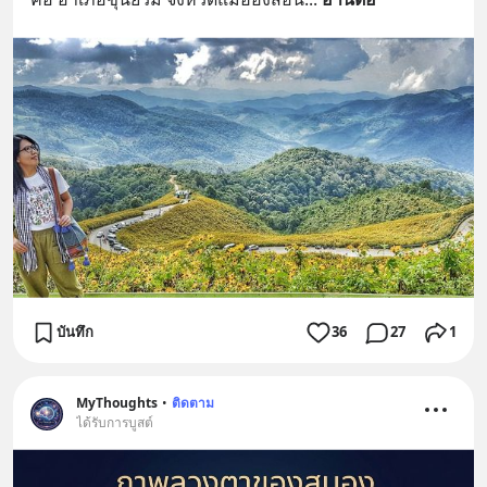
บันทึก
36
27
1
MyThoughts
•
ติดตาม
ได้รับการบูสต์