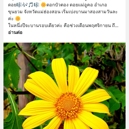
ดอย🎼🎶🎵🎼 🌼ดอกบัวตอง ดอยแม่อูคอ อำเภอ
ขุนยวม จังหวัดแม่ฮ่องสอน เริ่มเบ่งบานมาสองสามวันละ
ค่ะ 🌼 
ในหนึ่งปีจะบานรอบเดียวค่ะ คือช่วงเดือนพฤศจิกายน ถึ
... 
อ่านต่อ