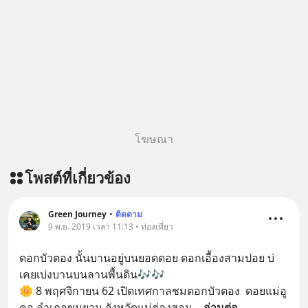
โฆษณา
โพสต์ที่เกี่ยวข้อง
Green Journey
•
ติดตาม
9 พ.ย. 2019 เวลา 11:13 • ท่องเที่ยว
ดอกบัวตอง นั้นบานอยู่บนยอดดอย ดอกเอื้องสามปอย บ่
เคยเบ่งบานบนลานพื้นดิน🎶🎶 
🌼 8 พฤศจิกายน 62 เปิดเทศกาลชมดอกบัวตอง  ดอยแม่อู
คอ อำเภอขุนยวม จังหวัดแม่ฮ่องสอน
... 
อ่านต่อ