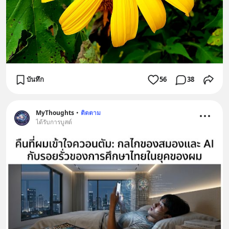
บันทึก
56
38
MyThoughts
•
ติดตาม
ได้รับการบูสต์