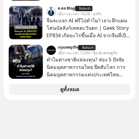
แล้วเราจะทวงคืนเวลากลับมาเพื่อไม่ให้
264.1
ด.ดล Blog
ชีวิตสูญเปล่าไปมากกว่านี้ได้อย่างไร?
ยืนยันแล้ว
เมื่อวาน เวลา 14:28 • ธุรกิจ
ติดตามได้ในพอดแคสต์ 5M EP. นี้
จีนจะแจก AI ฟรีไปทำไม? เจาะลึกแผน
#goodtime #5minutespodcast
โค่นบัลลังก์เทคตะวันตก | Geek Story
#missiontothemoonpodcast
EP834 เกิดอะไรขึ้นเมื่อ AI จากจีนที่เปิด
ให้ใช้งานฟรี กลับทำผลงานได้เทียบเท่า
กรุงเทพธุรกิจ
ยืนยันแล้ว
AI ระดับท็อปของอเมริกาที่ใช้เงินลงทุน
เมื่อวาน เวลา 12:00 • หุ้น & เศรษฐกิจ
สร้างกว่าร้อยล้านดอลลาร์
ทำไมต่างชาติแห่ลงทุน? ส่อง 5 ปัจจัย
ปรากฏการณ์นี้ทำเอาซีอีโอผู้ทรง
นิคมอุตสาหกรรมไทย ยึดฮับโลก การ
อิทธิพลอย่าง Jensen Huang แห่ง
นิคมอุตสาหกรรมแห่งประเทศไทย
Nvidia ถึงกับออกปากเชียร์สุดตัวว่านี่
(กนอ.) เปิด 5 ปัจจัยยุทธศาสตร์ หนุน
คืออนาคต แต่ในขณะเดียวกัน บริษัท
“นิคมอุตสาหกรรมไทย” ผาดโผนบนเวที
ดูทั้งหมด
ยักษ์ใหญ่อย่าง OpenAI และ
โลก ท่ามกลางสมรภูมิย้ายฐานการผลิต
Anthropic กลับนั่งไม่ติด ถึงขั้นรีบส่ง
ย้ำโครงสร้างพื้นฐาน-โลจิสติกส์แกร่ง
สัญญาณเตือนรัฐบาลอเมริกาว่าสิ่งนี้คือ
พร้อมอัดสิทธิประโยชน์ผ่านสำนักงาน
ภัยความมั่นคงระดับชาติ ทำไมจีนถึง
คณะกรรมการส่งเสริมการลงทุน (BOI)
ยอมหงายการ์ดแจกเทคโนโลยีระดับ
และอานิสงส์ FTA เปิดประตูสู่ตลาดต่าง
โลกให้ทุกคนดาวน์โหลดไปใช้แบบฟรีๆ
ประเทศ ดึงเม็ดเงินลงทุนอุตสาหกรรม