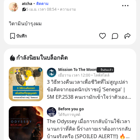
atcha
•
ติดตาม
5 เม.ย. เวลา 08:54 • ความงาม
วิตามินบำรุงผม
บันทึก
กำลังนิยมในบล็อกดิต
Mission To The Moon
ยืนยันแล้ว
เมื่อวาน เวลา 12:00 • ไลฟ์สไตล์
3 วิธีทวงคืนเวลาเพื่อชีวิตที่ไม่สูญเปล่า
ข้อคิดจากยอดนักปราชญ์ ‘Senega’ |
5M EP.2538 คนเรามักเข้าใจว่าตัวเอง
ไม่ค่อยมีเวลา แต่ Senega นักปราชญ์
Before you go
แห่งยุคโรมันได้กล่าวถึง ‘เวลา’ อันเป็น
ได้รับการบูสต์
ทรัพย์ที่มีค่าที่สุดเอาไว้เมื่อราวๆ 2,000
The Odyssey เมื่อการกลับบ้านใช้เวลา
ปีก่อนนี้ว่า “เราไม่ได้มีเวลาน้อยหรอก
นานกว่าที่คิด นี่ร่างกายเราต้องการกลับ
เราทำเวลาหล่นหายไปมากต่างหาก”
บ้านจริงหรือ (SPOILED ALERT!!!) 🔥