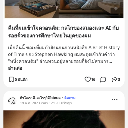
คืนที่ผมเข้าใจควอนตัม: กลไกของสมองและ AI กับ
รอยรั่วของการศึกษาไทยในยุคของผม
เมื่อคืนนี้ ขณะที่ผมกำลังนอนอ่านหนังสือ A Brief History 
of Time ของ Stephen Hawking ผมสะดุดเข้ากับคำว่า 
"หนึ่งควอนตัม" อ่านทวนอยู่หลายรอบก็ยังไม่สามาร
... 
อ่านต่อ
5 บันทึก
16
3
ถ้าใจเราดี..อะไรๆก็ดีไปหมด
•
ติดตาม
19 พ.ค. 2023 เวลา 12:19 • ปรัชญา