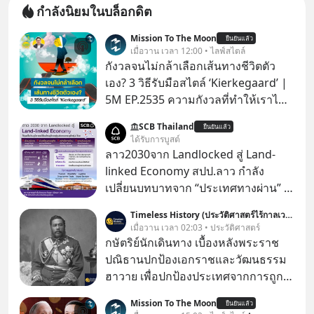
กำลังนิยมในบล็อกดิต
Mission To The Moon
ยืนยันแล้ว
เมื่อวาน เวลา 12:00 • ไลฟ์สไตล์
กังวลจนไม่กล้าเลือกเส้นทางชีวิตตัว
เอง? 3 วิธีรับมือสไตล์ ‘Kierkegaard’ |
5M EP.2535 ความกังวลที่ทำให้เราไม่
กล้าตัดสินใจในเรื่องต่างๆ ทั้งเรื่องเล็ก
SCB Thailand
ยืนยันแล้ว
เรื่องใหญ่ หรือแม้แต่เรื่องสำคัญของ
ได้รับการบูสต์
ชีวิตเกิดจากการที่เรามี ‘อิสรภาพ’ และมี
ลาว2030จาก Landlocked สู่ Land-
ทางเลือกมากมาย ซึ่งเมื่อเทียบกับสัตว์
linked Economy สปป.ลาว กำลัง
แล้วก็จะเห็นความแตกต่างได้ชัดว่าเรา
เปลี่ยนบทบาทจาก “ประเทศทางผ่าน” สู่
มี ‘อำนาจ’ ในการเลือกและตัดสินใจ
“ศูนย์กลางเศรษฐกิจและโลจิสติกส์”
Timeless History (ประวัติศาสตร์ไร้กาลเวลา)
มากแค่ไหน แต่อิสรภาพ อำนาจ หรือ
ของอนุภูมิภาคลุ่มแม่น้ำโขง
เมื่อวาน เวลา 02:03 • ประวัติศาสตร์
การได้มีสิทธิเลือกนี้กลับสร้างความ
กษัตริย์นักเดินทาง เบื้องหลังพระราช
กังวลให้กับเรา แล้วเราจะรับมือกับ
ปณิธานปกป้องเอกราชและวัฒนธรรม
ความกังวลนี้อย่างไร? ติดตามได้ในพอด
ฮาวาย เพื่อปกป้องประเทศจากการถูก
แคสต์ 5M EP. นี้ #goodtime
ผนวกดินแดนและเพื่อรักษาวัฒนธรรม
#5minutespodcast
Mission To The Moon
ยืนยันแล้ว
ฮาวายไว้ “พระเจ้าคาลาคาอัวแห่ง