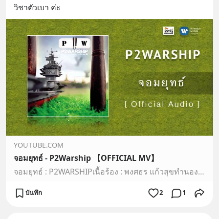
วิชาตัวเบา ค่ะ
YOUTUBE.COM
จอมยุทธ์ - P2Warship 【OFFICIAL MV】
จอมยุทธ์ : P2WARSHIPเนื้อร้อง : พงศธร แก้วสุขทำนอง : พงศธร แก้วสุขเรียบเรียง : คงยศ วงษ์วิกย์กรณ์โปรดิวซ์ : P2WARSHIP(c) 2016 i-poey studio► iTunes : https:/…
บันทึก
2
1