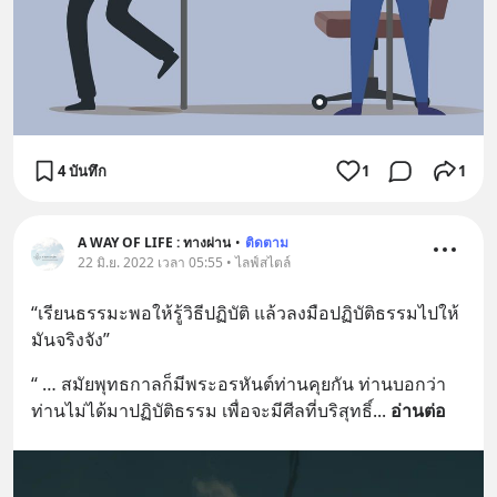
4 บันทึก
1
1
A WAY OF LIFE : ทางผ่าน
•
ติดตาม
22 มิ.ย. 2022 เวลา 05:55 • ไลฟ์สไตล์
“เรียนธรรมะพอให้รู้วิธีปฏิบัติ แล้วลงมือปฏิบัติธรรมไปให้
มันจริงจัง”
“ … สมัยพุทธกาลก็มีพระอรหันต์ท่านคุยกัน ท่านบอกว่า
ท่านไม่ได้มาปฏิบัติธรรม เพื่อจะมีศีลที่บริสุทธิ์
... 
อ่านต่อ