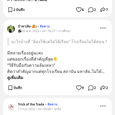
2 บันทึก
6
2
7
ป้าพา(ส้ม-🍊)
•
ติดตาม
26 พ.ค. 2022 เวลา 16:27 • การศึกษา
อะไรบ้างที่ "ต้องใช้แต่ไม่ได้เรียน" โรงเรียนไม่ได้สอน ?
มีหลายเรื่องอยู่นะคะ
แต่ขอยกเรื่องที่สำคัญที่สุด👇
“วิธีรับมือกับความล้มเหลว” 
คิดว่าสำคัญมากแต่ทุกโรงเรียน สถาบัน มหาลัย..ไม่ได้
... 
ดูเพิ่มเติม
บันทึก
9
2
2
Trick of the Trade
•
ติดตาม
17 ก.ย. 2022 เวลา 00:00 • ธุรกิจ