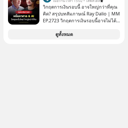
เมื่อวาน เวลา 15:02 • ไลฟ์สไตล์
#missiontothemoonpodcast
ฮาวาย (Kalākaua)” พระมหากษัตริย์
วิกฤตการเงินรอบนี้ อาจใหญ่กว่าที่คุณ
พระองค์สุดท้ายแห่งราชอาณาจักร
คิด? สรุปบทสัมภาษณ์ Ray Dalio | MM
ฮาวาย ได้เสด็จพระราชดำเนินเยือนรอบ
EP.2723 วิกฤตการเงินรอบนี้อาจไม่ได้
โลกในปีค.ศ.1881 (พ.ศ.2424) โดย
เหมือนทุกครั้งที่เราเคยเจอ เมื่อ Ray
พระองค์ทรงสร้างสัมพันธไมตรีกับ
Dalio ชายผู้เคยทำนายวิกฤตเศรษฐกิจ
ดูทั้งหมด
ประเทศญี่ปุ่น ทรงหารือเรื่องการค้าใน
มาแล้วหลายต่อหลายครั้ง ออกมาส่ง
ทวีปเอเชีย เสด็จพระราชดำเนินเยือน
สัญญาณเตือนระเบิดเวลาลูกใหม่ที่
ตะวันออกกลาง และเข้าเฝ้าพระ
กำลังก่อตัวขึ้น จาก "ระเบิดหนี้สิน
สันตะปาปา อีกทั้งยังทรงเป็นพระมหา
มหาศาล" ผสานเข้ากับ "ฟองสบู่กระแส
กษัตริย์พระองค์แรกที่เสด็จฯ รอบโลก
AI" ที่ผู้คนกำลังแห่ไล่ราคาอย่างบ้าคลั่ง
บทเรียนจากประวัติศาสตร์ 500 ปี บอก
อะไรเรา? ระเบียบโลกกำลังจะเปลี่ยน
มือไปในทิศทางไหน? และเราควรรับมือ
อย่างไรก่อนที่ทุกอย่างจะสายเกินไป?
ร่วมเจาะลึกบทวิเคราะห์และข้อคิดการ
เงินฉบับ Dalio กันได้ใน EP. นี้
#RayDalio #สรุปบทเรียน #การเงินการ
ลงทุน #MissionToTheMoon