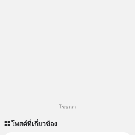
#MissionToTheMoonPodcast
โฆษณา
โพสต์ที่เกี่ยวข้อง