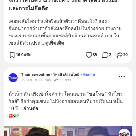
และการไม่ยึดติด
เคยสงสัยไหมว่าแท้จริงแล้วตัวเราคืออะไร? ลอง
จินตนาการว่าเรากำลังมองลึกลงไปในร่างกาย ร่างกาย
ของเราประกอบขึ้นจากเซลล์นับล้านล้านเซลล์ ภายใน
เซลล์มีส่วนประ
... 
ดูเพิ่มเติม
16 บันทึก
35
2
20
Thainewsonline - ไทยนิวส์ออนไลน์
•
ติดตาม
29 ม.ค. 2022 เวลา 14:53 • ข่าว
น้าเน็ก ลั่น เพิ่งเข้าใจคำว่า โดนแขวน "ขอโทษ" ทิดไพร
วัลย์" ถือว่าคุณชนะ ไม่บังอาจสอนคนที่บวชเรียนมาเป็น 
10 ปี
... 
อ่านต่อ
2