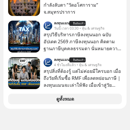
อากงก็มาจากเมืองจีน ป๊าก็พูดแต้จิ๋วได้
กำลังลับตา ”วัดอโศการาม”
มีเรื่องราวมีความผูกพันที่ได้ยินตั้งแต่
จ.สมุทรปราการ
เด็ก
ลงทุนแมน
ยืนยันแล้ว
วันนี้ เวลา 03:30 • หุ้น & เศรษฐกิจ
สรุปวิธีบริหารภาษีลงทุนนอก ฉบับ
อัปเดต 2569 ภาษีลงทุนนอก คิดตาม
ฐานภาษีบุคคลธรรมดา นั่นหมายความ
ว่าถ้าเรามีกำไร 100,000 บาท
ลงทุนแมน
ยืนยันแล้ว
4 ชั่วโมงที่แล้ว • หุ้น & เศรษฐกิจ
สรุปสิ่งที่ต้องรู้ แต่ไม่ค่อยมีใครบอก เมื่อ
ถึงวัยที่เริ่มซื้อ RMF เพื่อลดหย่อนภาษี |
ลงทุนแมนจะเล่าให้ฟัง เมื่อเข้าสู่วัย
ทำงานและเริ่มมีรายได้ถึงเกณฑ์เสีย
ภาษี หลายคนมักได้รับคำแนะนำให้
ดูทั้งหมด
ลงทุนใน RMF เพราะนอกจากจะช่วยลด
หย่อนภาษีได้แล้ว ยังเป็นโอกาสในการ
สร้างความมั่งคั่งระยะยาว แต่น้อยคน
นักที่จะลงลึกว่า ถ้าลงทุนใน RMF ควรรู้