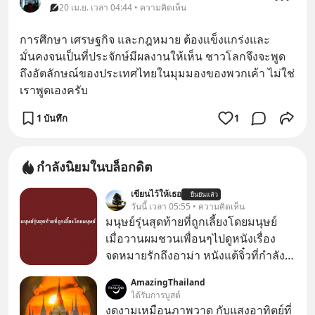
20 เม.ย. เวลา 04:44 • ความคิดเห็น
การศึกษา เศรษฐกิจ และกฎหมาย ต้องเเข็งแกร่งและ
มั่นคงจนเป็นที่ประจักษ์มีผลงานให้เห็น ชาวโลกจึงจะพูด
ถึงอัตลักษณ์ของประเทศไทยในมุมมองของพวกเค้า ไม่ใช่
เราพูดเองครับ
1 บันทึก
1
กำลังนิยมในบล็อกดิต
เขียนไว้ให้เธอ
ยืนยันแล้ว
วันนี้ เวลา 05:55 • ความคิดเห็น
มนุษย์รุ่นสุดท้ายที่ถูกเลี้ยงโดยมนุษย์
เมื่อวานผมชวนเพื่อนๆไปดูหนังเรื่อง
จดหมายรักถึงอาม่า หนังแต้จิ๋วที่กำลัง
โด่งดังทั่วโลกอยู่ในตอนนี้ เหตุเกิดจาก
AmazingThailand
ป๊าผมเห็นโปสเตอร์หนังเรื่องนี้หลาย
ได้รับการบูสต์
เดือนก่อนและอยากดูมาก ด้วยเพราะว่า
งดงามเหมือนภาพวาด กับแสงอาทิตย์ที่