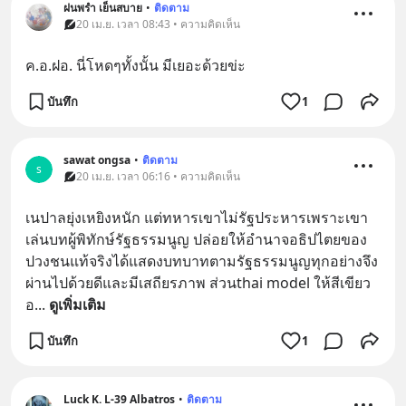
ฝนพรำ เย็นสบาย
•
ติดตาม
20 เม.ย. เวลา 08:43 • ความคิดเห็น
ค.อ.ฝอ. นี่โหดๆทั้งนั้น มีเยอะด้วยข่ะ
บันทึก
1
sawat ongsa
•
ติดตาม
s
20 เม.ย. เวลา 06:16 • ความคิดเห็น
เนปาลยุ่งเหยิงหนัก แต่ทหารเขาไม่รัฐประหารเพราะเขา
เล่นบทผู้พิทักษ์รัฐธรรมนูญ ปล่อยให้อำนาจอธิปไตยของ
ปวงชนแท้จริงได้แสดงบทบาทตามรัฐธรรมนูญทุกอย่างจึง
ผ่านไปด้วยดีและมีเสถียรภาพ ส่วนthai model ให้สีเขียว
อ
... 
ดูเพิ่มเติม
บันทึก
1
Luck K. L-39 Albatros
•
ติดตาม