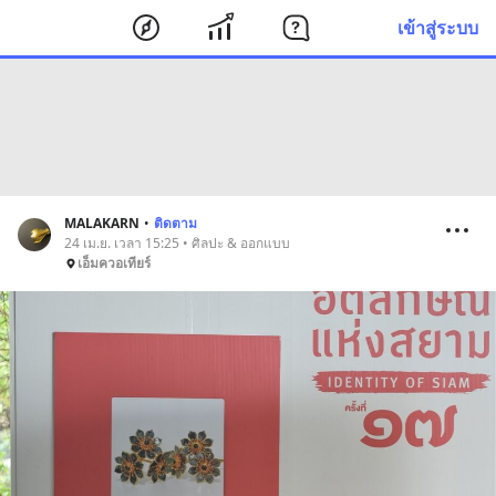
เข้าสู่ระบบ
MALAKARN
•
ติดตาม
24 เม.ย. เวลา 15:25 • ศิลปะ & ออกแบบ
เอ็มควอเทียร์