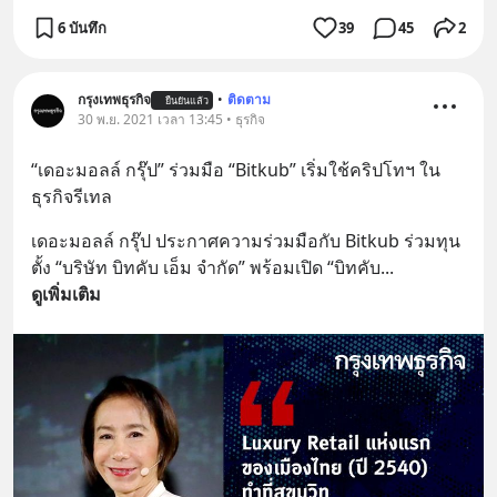
6 บันทึก
39
45
2
กรุงเทพธุรกิจ
•
ติดตาม
ยืนยันแล้ว
30 พ.ย. 2021 เวลา 13:45 • ธุรกิจ
“เดอะมอลล์ กรุ๊ป” ร่วมมือ “Bitkub” เริ่มใช้คริปโทฯ ใน
ธุรกิจรีเทล
เดอะมอลล์ กรุ๊ป ประกาศความร่วมมือกับ Bitkub ร่วมทุน
ตั้ง “บริษัท บิทคับ เอ็ม จำกัด” พร้อมเปิด “บิทคับ
... 
ดูเพิ่มเติม