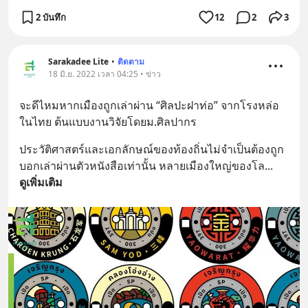
2 บันทึก
12
2
3
Sarakadee Lite
•
ติดตาม
18 มิ.ย. 2022 เวลา 04:25 • ข่าว
จะดีไหมหากเมืองถูกเล่าผ่าน “ศิลปะฝาท่อ” จากโรงหล่อ
ในไทย ต้นแบบงานวิจัยโดยม.ศิลปากร
ประวัติศาสตร์และเอกลักษณ์ของท้องถิ่นไม่จำเป็นต้องถูก
บอกเล่าผ่านตัวหนังสือเท่านั้น หลายเมืองใหญ่ของโล
... 
ดูเพิ่มเติม