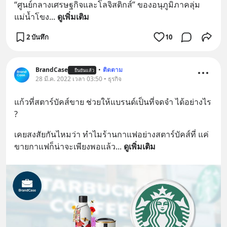
“ศูนย์กลางเศรษฐกิจและโลจิสติกส์” ของอนุภูมิภาคลุ่ม
แม่น้ำโขง
... 
ดูเพิ่มเติม
2 บันทึก
10
BrandCase
•
ติดตาม
ยืนยันแล้ว
28 มี.ค. 2022 เวลา 03:50 • ธุรกิจ
แก้วที่สตาร์บัคส์ขาย ช่วยให้แบรนด์เป็นที่จดจำ ได้อย่างไร 
?
เคยสงสัยกันไหมว่า ทำไมร้านกาแฟอย่างสตาร์บัคส์ที่ แค่
ขายกาแฟก็น่าจะเพียงพอแล้ว
... 
ดูเพิ่มเติม