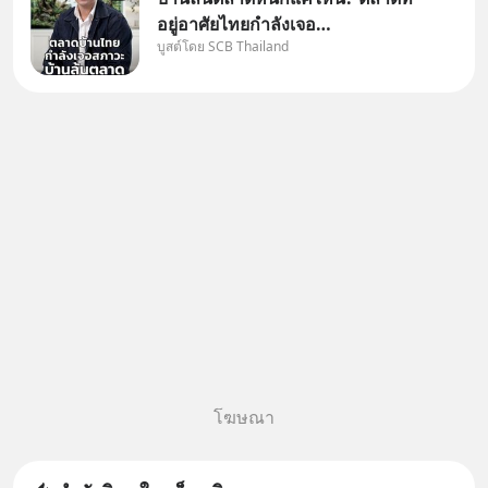
อยู่อาศัยไทยกำลังเจอ
บูสต์โดย SCB Thailand
Oversupply หนักกว่าที่คิด และ
ปัญหานี้อาจไม่ได้จบแค่เรื่อง
เศรษฐกิจ #SCBEIC #อสังหา
#บ้านล้นตลาด #เศรษฐกิจไทย
#EICAround #SCBThailand
สามารถดูคลิปท
โฆษณา