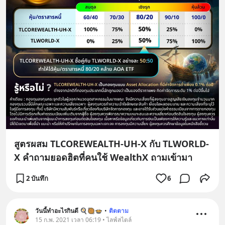
สูตรผสม TLCOREWEALTH-UH-X กับ TLWORLD-
X คำถามยอดฮิตที่คนใช้ WealthX ถามเข้ามา
2 บันทึก
6
วันนี้ทำอะไรกินดี 🍳🥘🍲
•
ติดตาม
15 ก.พ. 2021 เวลา 06:19 • ไลฟ์สไตล์