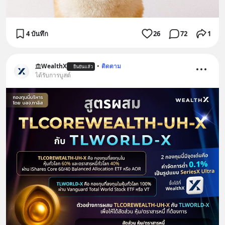
4 บันทึก
26
72
1
WealthX
•
ติดตาม
ยืนยันแล้ว
ได้รับการบูสต์