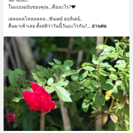
ในแบบฉบับของคุณ...คืออะไร?❤️
เฮลลลลโหลลลลล...ซันเดย์ ฮอลิเดย์..
ตื่นมาเช้าเลย ตั้งสติว่าวันนี้วันอะไรกัน?
... 
อ่านต่อ