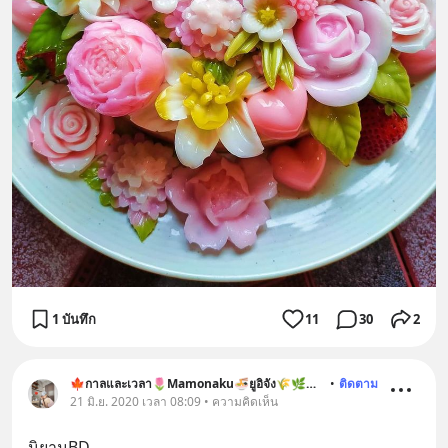
1 บันทึก
11
30
2
🍁กาลและเวลา🌷Mamonaku🍜ยูอิจัง🌾🌿🐶🐱
•
ติดตาม
21 มิ.ย. 2020 เวลา 08:09 • ความคิดเห็น
นิยามBD..