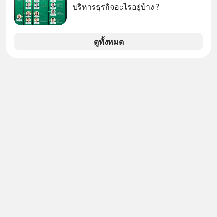
ชื่อเหล่านี้คือ “ตำนาน” ระดับเทพที่นัก
บริหารธุรกิจอะไรอยู่บ้าง ?
เล่นเครื่องเสียงยุคก่อนยอมจ่ายเงินหลัก
แสนเพื่อครอบครอง แต่เบื้องหลังความ
แมสนี้ มีโศกนาฏกรรมของโลกธุรกิจ
ดูทั้งหมด
ซ่อนอยู่ อาณาจักรเครื่องเสียงที่ยิ่งใหญ่
ที่สุดบนโลก ถูกกว้านซื้อไปด้วยมูลค่า 8
พันล้านดอลลาร์โดย Samsung และสิ่ง
ที่เจ็บปวดที่สุดคือ ยักษ์ใหญ่จาก
เกาหลีใต้ไม่ได้ซื้อเพราะหลงใหลใน
เสียงเพลง แต่ซื้อเพื่อเป็นทางลัดเอา
เทคโนโลยีไปใส่ในหน้าปัดรถยนต์
อัจฉริยะ จากจุดสูงสุดของศิลปะแห่ง
เสียงดนตรี ทำไมถึงจบลงด้วยการเป็น
แค่บรรทัดหนึ่งในบัญชีทรัพย์สินของ
บริษัทอื่น เลือกฟังกันได้เลยนะครับ อย่า
ลืมกด Follow ติดตาม PodCast ช่อง
Geek Forever’s Podcast ของผมกัน
ด้วยนะครับ 🎧 ฟังผ่าน Spotify :
https://tinyurl.com/mr39sd7c 🎧 ฟัง