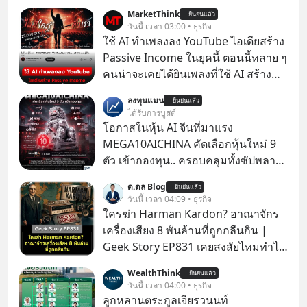
MarketThink
ยืนยันแล้ว
วันนี้ เวลา 03:00 • ธุรกิจ
ใช้ AI ทำเพลงลง YouTube ไอเดียสร้าง
Passive Income ในยุคนี้ ตอนนี้หลาย ๆ
คนน่าจะเคยได้ยินเพลงที่ใช้ AI สร้าง
ผ่านหูกันมาบ้าง เช่น เพลง “ไม่มีใคร
ลงทุนแมน
ยืนยันแล้ว
รู้ตัวเรา” จากช่องชื่อว่า UNHEARD
ได้รับการบูสต์
MUSIC ที่ตอนนี้มียอดรับชมกว่า 26
โอกาสในหุ้น AI จีนที่มาแรง
ล้านครั้งแล้ว
MEGA10AICHINA คัดเลือกหุ้นใหม่ 9
ตัว เข้ากองทุน.. ครอบคลุมทั้งซัปพลาย
เชน AI จีน พิเศษ ช่วง 3 - 19 ส.ค. 69 มี
ด.ดล Blog
ยืนยันแล้ว
โปรโมชัน ลด 50% ค่าธรรมเนียมซื้อ |
วันนี้ เวลา 04:09 • ธุรกิจ
ยอด 2 ล้านบาทขึ้นไป ฟรีค่าธรรมเนียม
ใครฆ่า Harman Kardon? อาณาจักร
ซื้อ
เครื่องเสียง 8 พันล้านที่ถูกกลืนกิน |
Geek Story EP831 เคยสงสัยไหมทำไม
หูฟัง AKG ถึงกลายเป็นแค่ของแถมใน
WealthThink
ยืนยันแล้ว
กล่องมือถือ? หรือลำโพง JBL ถึงวางขาย
วันนี้ เวลา 04:00 • ธุรกิจ
เกลื่อนตามห้างทั่วไป? ทั้งที่จริง ๆ แล้ว
ลูกหลานตระกูลเจียรวนนท์