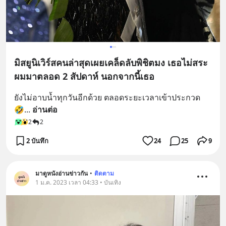
มิสยูนิเวิร์สคนล่าสุดเผยเคล็ดลับพิชิตมง เธอไม่สระ
ผมมาตลอด 2 สัปดาห์ นอกจากนี้เธอ
ยังไม่อาบน้ำทุกวันอีกด้วย ตลอดระยะเวลาเข้าประกวด 
🤣
... 
อ่านต่อ
2
2
2 บันทึก
24
25
9
มาดูหนังอ่านข่าวกัน
•
ติดตาม
1 ม.ค. 2023 เวลา 04:33 • บันเทิง