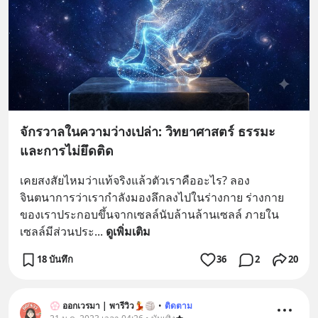
จักรวาลในความว่างเปล่า: วิทยาศาสตร์ ธรรมะ
และการไม่ยึดติด
เคยสงสัยไหมว่าแท้จริงแล้วตัวเราคืออะไร? ลอง
จินตนาการว่าเรากำลังมองลึกลงไปในร่างกาย ร่างกาย
ของเราประกอบขึ้นจากเซลล์นับล้านล้านเซลล์ ภายใน
เซลล์มีส่วนประ
... 
ดูเพิ่มเติม
18 บันทึก
36
2
20
💮 ออกเวรมา | พารีวิว💃🏐
•
ติดตาม