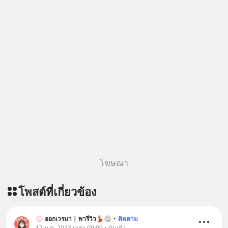
ผ่าน Apple Podcast :
https://bit.ly/4yVPIpg 🎧 ฟังผ่าน
Podbean : https://bit.ly/4hr2jL3 🎧
ฟังผ่าน Youtube :
https://youtu.be/B6IZDYopZLw The
original article appeared here
https://www.tharadhol.com/geek-
story-ep831-who-killed-harman-
kardon/ ติดตามสาระดี ๆ อัพเดททุกวัน
ผ่าน Line OA ด.ดล Blog คลิกเลย -->
https://lin.ee/aMEkyNA
=========================
สนับสนุนโดย Inspire English
โฆษณา
========================= 📍กด
รับสิทธิ์ทดลองเรียนฟรี! กับ Inspire
โพสต์ที่เกี่ยวข้อง
English ที่นี่ : inspire-
english.in.th/event/inspire-english-
x-ด-ดล-blog-mrtharadhol-แคมเปญ
💮 ออกเวรมา | พารีวิว💃🏐
•
ติดตาม
พิเศษ/ ติดต่อสอบถามคอร์สเรียนเพิ่ม
17 ม.ค. 2023 เวลา 09:09 • บันเทิง