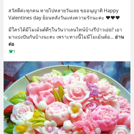
สวัสดีค่ะทุกคน หายไปหลายวันเลย ขออนุญาติ Happy 
Valentines day ย้อนหลังวันแห่งความรักนะคะ ❤️❤️❤️
มีใครได้มีโมเม้นต์ดีๆในวันวาเลนไทน์บ้างรึป่าวเอ่ย? เอา
มาแบ่งปันกันบ้างนะคะ เพราะทางนี้ไม่มีโมเม้นต์อ
... 
อ่าน
ต่อ
1