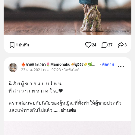
1 บันทึก
24
37
3
🍁กาลและเวลา🌷Mamonaku🍜ยูอิจัง🌾🌿🐶🐱
•
ติดตาม
23 ม.ค. 2021 เวลา 07:23 • ไลฟ์สไตล์
นิ สั ย ผู้ ช า ย แ บ บ ไ ห น
ที่ ส า ว ๆ เ ท ห ม ด ใ จ..❤️
คราวก่อนพบกับนิสัยของผู้หญิง..ที่ทั้งทำให้ผู้ชายปวดหัว 
และแพ้ทางกันไปแล้ว...
... 
อ่านต่อ