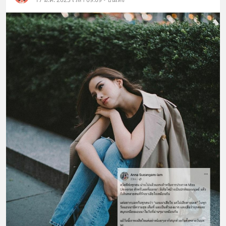
เติม Line : https://lin.ee/uaQvU5C
#เรียนรู้ผ่านการใช้จริง #มากกว่าการ
เรียนภาษา #InspireEnglish