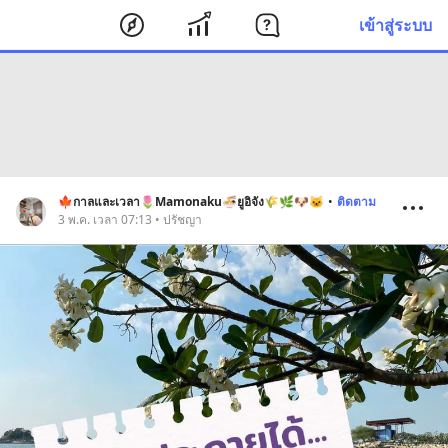
เข้าสู่ระบบ
🍁กาลและเวลา🌷Mamonaku🍜ยูอิจัง🌾🌿🐶🐱
•
ติดตาม
3 พ.ค. เวลา 07:13 • ปรัชญา