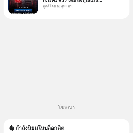
บูสต์โดย ลงทุนแมน
✅ลงทุนตรง คัด 10 ผู้นำเน้น ๆ ใน
ธีม AI จีน ✅คัดเลือกหุ้นใหม่ 9 ตัว
เข้ากองทุน ✅ร่วมเป็นเจ้าของผู้นำ
AI จีน ตั้งแต่โรงงานผลิตชิป หน่วย
ความจำ โมเดล
โฆษณา
กำลังนิยมในบล็อกดิต