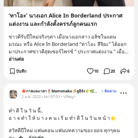
‘ทาโอะ’ นางเอก Alice In Borderland ประกาศ
แต่งงาน และกำลังตั้งครรภ์ลูกคนแรก
ข่าวดีรับปีใหม่จริงๆค่า เมื่อนางเอกสาว อลิซในแดน
มรณะ หรือ Alice In Borderland “ทาโอะ สึจิยะ” ได้ออก
มาประกาศข่าวดีสุดเซอร์ไพรซ์ “ ประกาศแต่งงาน “ เมื่อ
... 
อ่านต่อ
บันทึก
10
20
6
🍁กาลและเวลา🌷Mamonaku🍜ยูอิจัง🌾🌿🐶🐱
•
ติดตาม
2 ม.ค. 2022 เวลา 07:53 • ปรัชญา
ทำ ดี ใ น วั น นี้..
อ า จ ทำ ใ ห้ บ า ง ค น เ ริ่ ม ทำ ดี ใ น วั น ห น้ า⭐️
สวัสดีปีใหม่ แฟนคอน แฟนบทความของ ยอจ ทุกๆคน
ค่ะ...
... 
อ่านต่อ