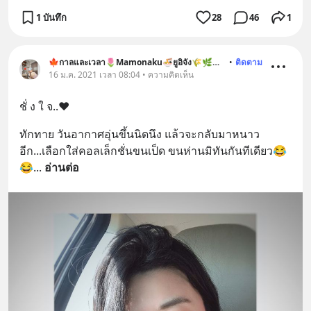
1 บันทึก
28
46
1
🍁กาลและเวลา🌷Mamonaku🍜ยูอิจัง🌾🌿🐶🐱
•
ติดตาม
16 ม.ค. 2021 เวลา 08:04 • ความคิดเห็น
ชั่ ง ใ จ..❤️
ทักทาย วันอากาศอุ่นขึ้นนิดนึง แล้วจะกลับมาหนาว
อีก...เลือกใส่คอลเล็กชั่นขนเป็ด ขนห่านมิทันกันทีเดียว😂
😂
... 
อ่านต่อ