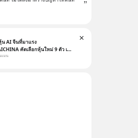
้น AI จีนที่มาแรง
HINA คัดเลือกหุ้นใหม่ 9 ตัว เข้า
ุนแมน
ครอบคลุมทั้งซัปพลายเชน AI จีน
รมเนียมซื้อ | ยอด 2 ล้านบาทขึ้น
ธรร