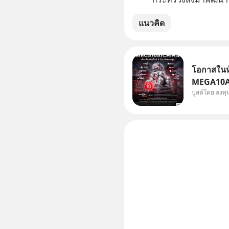
แนวคิด
โอกาสในหุ
MEGA10AIC
บูสต์โดย ลงท
กองทุน.. 
พิเศษ ช่วง 3 - 19 ส.ค. 69 มีโปรโมชัน ลด
50% ค่าธร
ไป ฟรีค่า