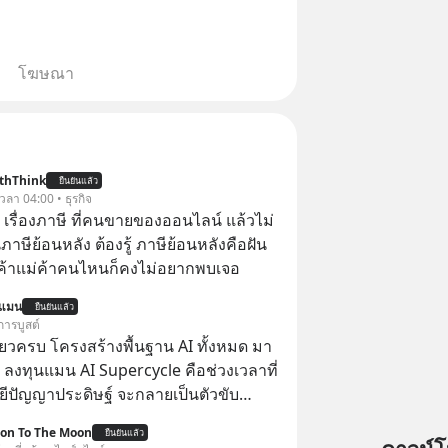
โฆษณา
thThink
ยืนยันแล้ว
 เวลา 04:00 • ธุรกิจ
อ เรื่องภาษี ที่คนขายของออนไลน์ แล้วไม่
ษีย้อนหลัง ต้องรู้ ภาษีย้อนหลังคือฝัน
พ่อค้าแม่ค้าคนไหนก็คงไม่อยากพบเจอ
นแมน
ยืนยันแล้ว
การบูสต์
ียวครบ โครงสร้างพื้นฐาน AI ทั้งหมด มา
 ลงทุนแมน AI Supercycle คือช่วงเวลาที่
ีปัญญาประดิษฐ์ จะกลายเป็นตัวขับ
ลัก ของการเติบโตทางเศรษฐกิจ และวิถี
ion To The Moon
ยืนยันแล้ว
ู้คนอย่างยาวนานต่อจากนี้