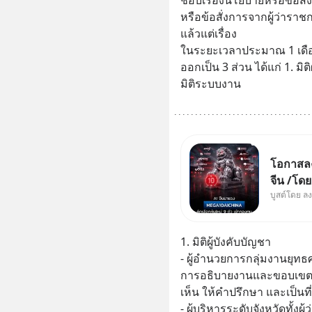
หรือข้อสั่งการจากผู้ว่าราช
แล้วแต่เรื่อง
ในระยะเวลาประมาณ 1 เดื
ออกเป็น 3 ส่วน ได้แก่ 1. มิติ
มิติระบบงาน
โอกาสลงท
จีน /โด
บูสต์โดย ล
ผู้นำเน้
ใหม่ 9 ต
ผู้นำ AI
1. มิติผู้บังคับบัญชา
ความจำ
- ผู้อำนวยการกลุ่มงานยุทธ
การอธิบายงานและขอบเขตหน
เห็น ให้คำปรึกษา และเป็นท
- ผู้บริหารระดับจังหวัดทั้ง