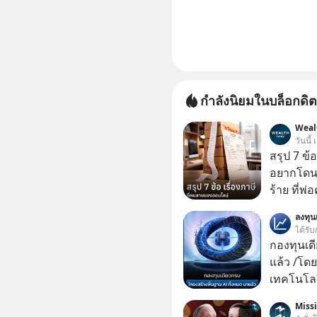
กำลังนิยมในบล็อกดิต
Weal
วันนี้
สรุป 7 ข้
อยากโดนภา
ร้าย ที่
ลงทุ
ได้รับ
กองทุนเด
แล้ว /โดย
เทคโนโลย
เคลื่อนห
Miss
ชีวิตของผ