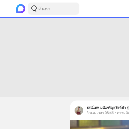
ธรณ์เทพ มณีเจริญ (สิงห์ดำ รุ
3 พ.ค. เวลา 08:46 • ความคิ