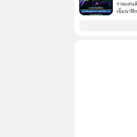
รวยแสนล้า
เข็มนาฬิก