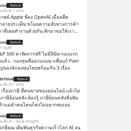
นแมน
ยืนยันแล้ว
โมงที่แล้ว • ธุรกิจ
าพย์ Apple ฟ้อง OpenAI เมื่ออดีต
กลายประเด็น ขโมยความลับทางการค้า
เก่าที่เคยทำงานด้วยกัน ทักมาขอให้เรา
์งานเก่าที่เขาเคยทำไว้ ตอนยังอยู่บริษัท
นแมน
ยืนยันแล้ว
การบูสต์
P 500 ค่าจัดการฟรี ไม่มีลิมิต กองแรก
ล้ว.. กองทุนที่ออกแบบมาเพื่อแก้ Pain
่ของนักลงทุนไทยพร้อมกัน 3 เรื่อง
thThink
ยืนยันแล้ว
โมงที่แล้ว • ธุรกิจ
อ เรื่องภาษี ที่คนขายของออนไลน์ แล้วไม่
ษีย้อนหลัง ต้องรู้ ภาษีย้อนหลังคือฝัน
พ่อค้าแม่ค้าคนไหนก็คงไม่อยากพบเจอ
นแมน
ยืนยันแล้ว
โมงที่แล้ว • หุ้น & เศรษฐกิจ
เกษียณ เดิมพันธุรกิจความเร็วโลก AI จน