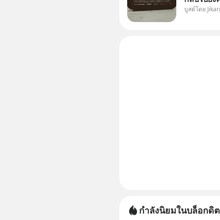
บูสต์โดย Jikar
กำลังนิยมในบล็อกดิต