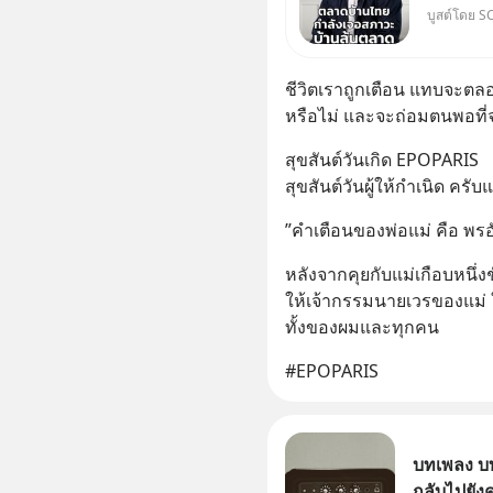
บูสต์โดย S
ที่คิด แ
เศรษฐกิจ #SCBEIC #อสังหา #บ้า
ตลาด #
ชีวิตเราถูกเตือน แทบจะตลอดเ
หรือไม่ และจะถ่อมตนพอที่
สุขสันต์วันเกิด EPOPARIS 
สุขสันต์วันผู้ให้กำเนิด ครับแ
”คำเตือนของพ่อแม่ คือ พรอ
หลังจากคุยกับแม่เกือบหนึ่งช
ให้เจ้ากรรมนายเวรของแม่ 
ทั้งของผมและทุกคน
#EPOPARIS
บทเพลง บท
กลับไปยัง