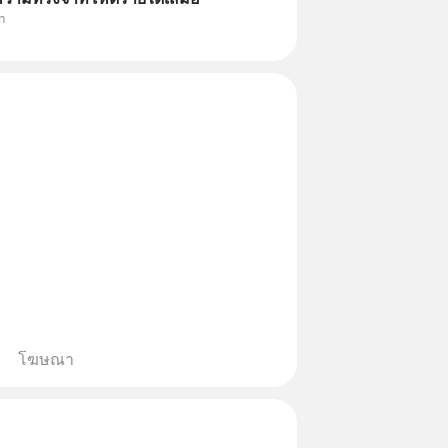
n
โฆษณา