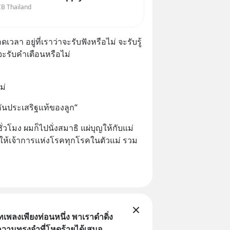
CB Thailand
ละปัญหานี้อาจไม่ได้จบแค่เรื่อง
นล้น
เศรษฐกิจไทย #EICAround
วลา อยู่ที่เราว่าจะรับฟังหรือไม่ จะรับรู้
#SCBThailand สามารถดูคลิปท
จะรับคำเตือนหรือไม่
ม่
ันประเสริฐแท้ของลูก“
ั่วโมง ผมก็ไปนั่งสมาธิ แผ่บุญให้กับแม่ 
ให้เจ้าการแห่งโรคทุกโรคในตัวแม่ รวม
เพลงเพียงท่อนหนึ่ง พาเราดำดิ่ง
ความทรงจำที่โหดร้ายได้เสมอ