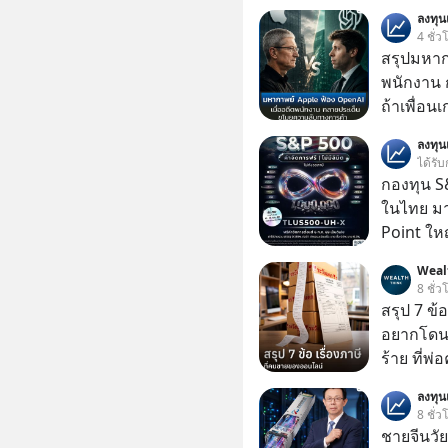
ลงทุ
4 ชั่ว
สรุปมหาก
พนักงาน 
ถ้าเพื่อน
ช่วยหาไฟล
ลงทุ
เดียวกัน
ได้รับ
กองทุน S&
ในไทย มาแ
Point ใหญ
Weal
8 ชั่ว
สรุป 7 ข้
อยากโดนภา
ร้าย ที่
ลงทุ
8 ชั่ว
ชายจีนวัย