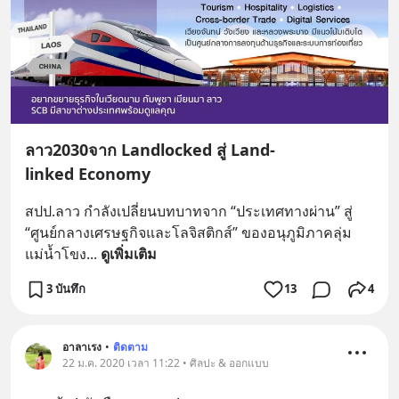
ลาว2030จาก Landlocked สู่ Land-
linked Economy
สปป.ลาว กำลังเปลี่ยนบทบาทจาก “ประเทศทางผ่าน” สู่ 
“ศูนย์กลางเศรษฐกิจและโลจิสติกส์” ของอนุภูมิภาคลุ่ม
แม่น้ำโขง
... 
ดูเพิ่มเติม
3 บันทึก
13
4
อาลาเรง
•
ติดตาม
22 ม.ค. 2020 เวลา 11:22 • ศิลปะ & ออกแบบ