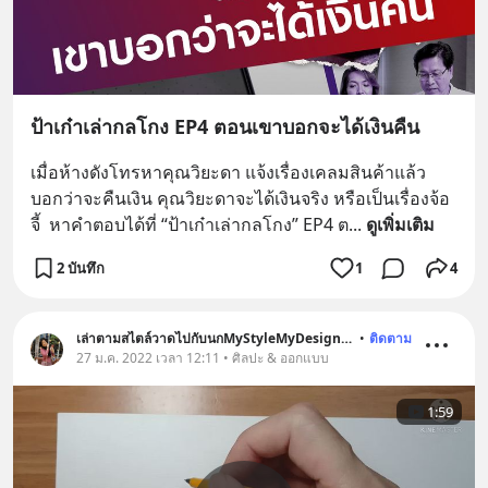
ป้าเก๋าเล่ากลโกง EP4 ตอนเขาบอกจะได้เงินคืน
เมื่อห้างดังโทรหาคุณวิยะดา แจ้งเรื่องเคลมสินค้าแล้ว
บอกว่าจะคืนเงิน คุณวิยะดาจะได้เงินจริง หรือเป็นเรื่องจ้อ
จี้  หาคำตอบได้ที่ “ป้าเก๋าเล่ากลโกง” EP4 ต
... 
ดูเพิ่มเติม
2 บันทึก
1
4
เล่าตามสไตล์วาดไปกับนกMyStyleMyDesignTellinstyle
•
ติดตาม
27 ม.ค. 2022 เวลา 12:11 • ศิลปะ & ออกแบบ
1:59