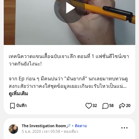
เทคนิควาดแขนเสื้อฉบับเจาะลึก ตอนที่ 1 แฟชั่นดีไซน์เขา
วาดกันยังไงนะ! 
จาก Ep ก่อน ๆ มีคนบ่นว่า "มันยากส์" นกเลยมาทบทวนดู
สงกะสัยว่าเราคงใส่ชุดข้อมูลเยอะเกินจะรับไหวเป็นแน่
... 
ดูเพิ่มเติม
บันทึก
32
58
20
The Investigation Room🔎
•
ติดตาม
5 ธ.ค. 2020 เวลา 05:58 • ท่องเที่ยว