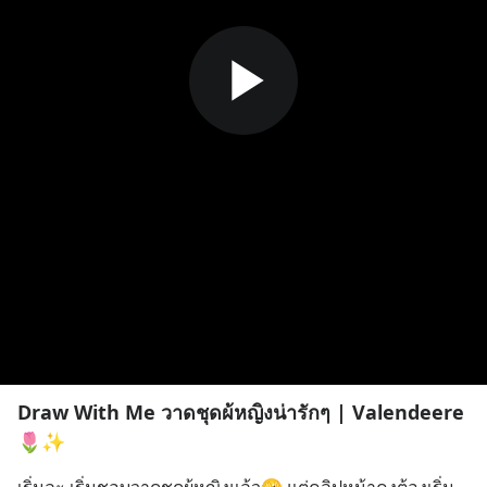
Draw With Me วาดชุดผ้หญิงน่ารักๆ | Valendeere
🌷✨️