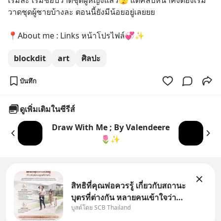
เริ่มละ เริ่มชอบวาดชุดผู้หญิงแล้ว🫣 แต่คลิปหน้าคงต้องเริ่ม
วาดชุดผู้ชายบ้างละ ตอนนี้ยังมีน้อยอยู่เลยยย
📍About me : Links หน้าโปรไฟล์💞✨️
blockdit
art
ศิลปะ
บันทึก
ดูเพิ่มเติมในซีรีส์
Draw With Me ; By Valendeere
🌷✨️
สิทธิที่คุณพ่อควรรู้ เกี่ยวกับสถานะ
บุตรที่ต่างกัน หลายคนเข้าใจว่า
บูสต์โดย SCB Thailand
"เมื่อเป็นลูกของพ่อและแม่ ก็ย่อม