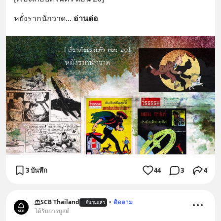
หยั่งรากนักวาด
... 
อ่านต่อ
3 บันทึก
44
3
4
SCB Thailand
•
ติดตาม
ยืนยันแล้ว
ได้รับการบูสต์