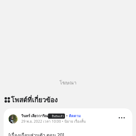
โฆษณา
โพสต์ที่เกี่ยวข้อง
วินทร์ เลียววาริณ
•
ติดตาม
ยืนยันแล้ว
29 พ.ย. 2022 เวลา 10:00 • นิยาย เรื่องสั้น
[เรื่องเกือบส่วนตัว ตอน 20]