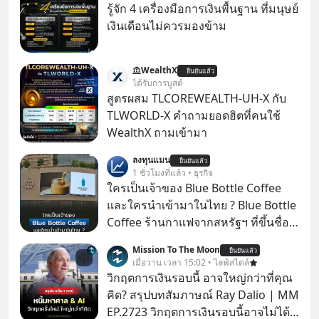
รู้จัก 4 เครื่องมือการเงินพื้นฐาน ที่มนุษย์
เงินเดือนไม่ควรมองข้าม
WealthX
ยืนยันแล้ว
ได้รับการบูสต์
สูตรผสม TLCOREWEALTH-UH-X กับ
TLWORLD-X คำถามยอดฮิตที่คนใช้
WealthX ถามเข้ามา
ลงทุนแมน
ยืนยันแล้ว
1 ชั่วโมงที่แล้ว • ธุรกิจ
ใครเป็นเจ้าของ Blue Bottle Coffee
และใครนำเข้ามาในไทย ? Blue Bottle
Coffee ร้านกาแฟจากสหรัฐฯ ที่ขึ้นชื่อ
เรื่องความพิถีพิถัน กำลังจะเปิดสาขา
Mission To The Moon
ยืนยันแล้ว
แรกในประเทศไทย ที่ Central Park
เมื่อวาน เวลา 15:02 • ไลฟ์สไตล์
วิกฤตการเงินรอบนี้ อาจใหญ่กว่าที่คุณ
คิด? สรุปบทสัมภาษณ์ Ray Dalio | MM
EP.2723 วิกฤตการเงินรอบนี้อาจไม่ได้