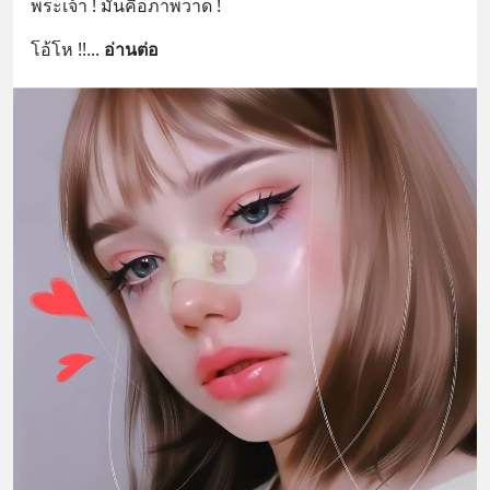
พระเจ้า ! มันคือภาพวาด !
โอ้โห !!
... 
อ่านต่อ