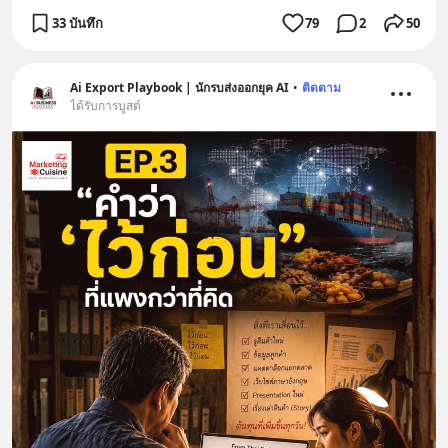
33 บันทึก
79
2
50
Ai Export Playbook | นักรบส่งออกยุค AI
•
ติดตาม
ได้รับการบูสต์