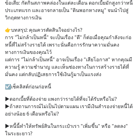
ข้อเสีย: กัดกินสภาพคล่องในแต่ละเดือน ดอกเบี้ยมักสูงกว่าหนี้
ประเภทแรก และอาจกลายเป็น "ดินพอกหางหมู" จนนำไปสู่
วิกฤตทางการเงิน
👉บทสรุป: คุณควรตัดสินใจอย่างไร?
การ "ไม่กล้าเป็นหนี้" จะเป็นเรื่อง "ดี" ก็ต่อเมื่อคุณกำลังจะก่อ
หนี้ที่ไม่สร้างรายได้ เพราะนั่นคือการรักษาความมั่นคง
ทางการเงินของคุณไว้
แต่การ "ไม่กล้าเป็นหนี้" อาจเป็นเรื่อง "เสียโอกาส" หากคุณมี
ความรู้ ความชำนาญ และเห็นช่องทางในการสร้างรายได้ที่
มั่นคง แต่กลับปฏิเสธการใช้เงินกู้มาเป็นแรงส่ง
☑️เช็คลิสต์ก่อนก่อหนี้
▶️ดอกเบี้ยที่ต้องจ่าย แพงกว่ารายได้ที่จะได้รับหรือไม่?
▶️ถ้าสถานการณ์ไม่เป็นไปตามแผน เรามีเงินสำรองจ่ายหนี้ได้
อย่างน้อย 6 เดือนหรือไม่?
▶️หนี้นี้ทำให้ทรัพย์สินในกระเป๋าเรา "เพิ่มขึ้น" หรือ "ลดลง" 
ในระยะยาว?