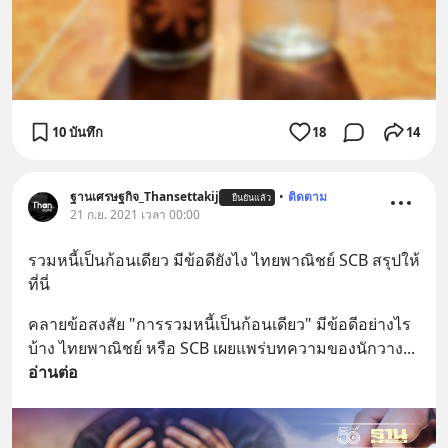
10 บันทึก
18
14
ฐานเศรษฐกิจ_Thansettakij
•
ติดตาม
ยืนยันแล้ว
21 ก.ย. 2021 เวลา 00:00
รวมหนี้เป็นก้อนเดียว มีข้อดียังไง ไทยพาณิชย์ SCB สรุปให้
ที่นี่
คลายข้อสงสัย "การรวมหนี้เป็นก้อนเดียว" มีข้อดีอย่างไร
บ้าง ไทยพาณิชย์ หรือ SCB เผยแพร่บทความของนักวาง
... 
อ่านต่อ