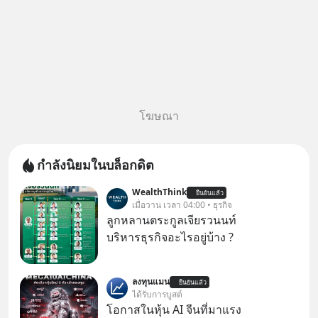
โฆษณา
กำลังนิยมในบล็อกดิต
WealthThink
ยืนยันแล้ว
เมื่อวาน เวลา 04:00 • ธุรกิจ
ลูกหลานตระกูลเจียรวนนท์
บริหารธุรกิจอะไรอยู่บ้าง ?
ลงทุนแมน
ยืนยันแล้ว
ได้รับการบูสต์
โอกาสในหุ้น AI จีนที่มาแรง