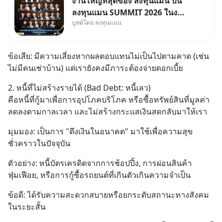
งานใหญ่ที่สุดของ ลงทุนแมน ปีนี้
ลงทุนแมน SUMMIT 2026 ในงาน
บูสต์โดย ลงทุนแมน
นี้จะมีเจ้าของธุรกิจ Dr.PONG,
หมึกกรุบ, Srichand, Jones’
Salad, LA GLACE, Fastwork,
ข้อเสีย: มีความเสี่ยงหากผลตอบแทนไม่เป็นไปตามคาด (เช่น 
MizuMi, KARMART, อิชิตัน มา
ไม่มีคนเช่าบ้าน) แต่เรายังคงมีภาระต้องจ่ายดอกเบี้ย
แชร์ความรู้การสร้างธุรกิจ
2. หนี้ที่ไม่สร้างรายได้ (Bad Debt: หนี้เลว)
คือหนี้ที่กู้มาเพื่อการอุปโภคบริโภค หรือซื้อทรัพย์สินที่มูลค่า
ลดลงตามกาลเวลา และไม่สร้างกระแสเงินสดกลับมาให้เรา
มุมมอง: เป็นการ "ดึงเงินในอนาคต" มาใช้เพื่อความสุข
ชั่วคราวในปัจจุบัน
ตัวอย่าง: หนี้บัตรเครดิตจากการช้อปปิ้ง, การผ่อนสินค้า
ฟุ่มเฟือย, หรือการกู้ซื้อรถยนต์ที่เกินตัวเกินความจำเป็น
ข้อดี: ได้รับความสะดวกสบายหรือยกระดับสถานะทางสังคม
ในระยะสั้น