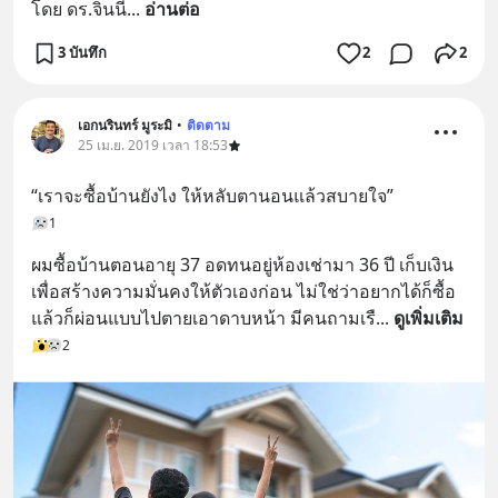
โดย ดร.จินนี่
... 
อ่านต่อ
3 บันทึก
2
2
เอกนรินทร์ มูระมิ
•
ติดตาม
25 เม.ย. 2019 เวลา 18:53
“เราจะซื้อบ้านยังไง ให้หลับตานอนแล้วสบายใจ”
1
ผมซื้อบ้านตอนอายุ 37 อดทนอยู่ห้องเช่ามา 36 ปี เก็บเงิน
เพื่อสร้างความมั่นคงให้ตัวเองก่อน ไม่ใช่ว่าอยากได้ก็ซื้อ 
แล้วก็ผ่อนแบบไปตายเอาดาบหน้า มีคนถามเรื
... 
ดูเพิ่มเติม
2