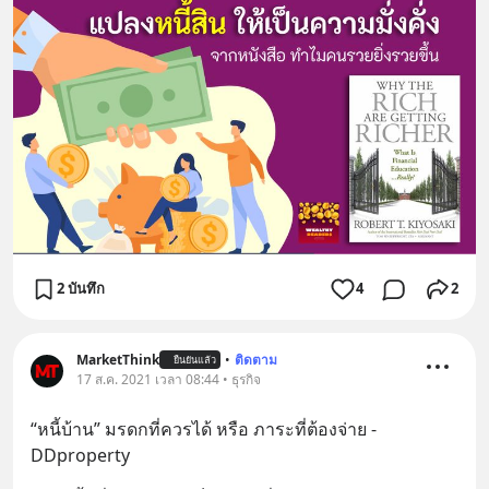
2 บันทึก
4
2
MarketThink
•
ติดตาม
ยืนยันแล้ว
17 ส.ค. 2021 เวลา 08:44 • ธุรกิจ
“หนี้บ้าน” มรดกที่ควรได้ หรือ ภาระที่ต้องจ่าย - 
DDproperty