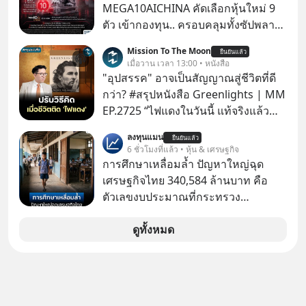
MEGA10AICHINA คัดเลือกหุ้นใหม่ 9
ตัว เข้ากองทุน.. ครอบคลุมทั้งซัปพลาย
เชน AI จีน พิเศษ ช่วง 3 - 19 ส.ค. 69 มี
Mission To The Moon
ยืนยันแล้ว
โปรโมชัน ลด 50% ค่าธรรมเนียมซื้อ |
เมื่อวาน เวลา 13:00 • หนังสือ
ยอด 2 ล้านบาทขึ้นไป ฟรีค่าธรรมเนียม
"อุปสรรค" อาจเป็นสัญญาณสู่ชีวิตที่ดี
ซื้อ
กว่า? #สรุปหนังสือ Greenlights | MM
EP.2725 “ไฟแดงในวันนี้ แท้จริงแล้ว
อาจเป็นสัญญาณไฟเขียวที่ยังไม่ถึงเวลา
ลงทุนแมน
ยืนยันแล้ว
เปลี่ยนสี” McConaughey ดาราดาวรุ่ง
6 ชั่วโมงที่แล้ว • หุ้น & เศรษฐกิจ
ในยุคหนึ่ง เคยปฏิเสธเงินค่าตัวหนังรอม
การศึกษาเหลื่อมล้ำ ปัญหาใหญ่ฉุด
คอมที่สูงถึง 14.5 ล้านดอลลาร์ (หรือ
เศรษฐกิจไทย 340,584 ล้านบาท คือ
ราว 500 ล้านบาท) เพียงเพราะเขาไม่
ตัวเลขงบประมาณที่กระทรวง
อยากขังตัวเองไว้ในกล่องเดิมๆ ผลที่
ศึกษาธิการ ได้รับจัดสรรในงบประมาณ
ตามมาคือ โทรศัพท์ของเขากลายเป็น
รายจ่ายประจำปี 2568 ซึ่งมากที่สุดเป็น
ดูทั้งหมด
ความเงียบสนิทนานถึง 14 เดือนเต็ม แต่
อันดับ 2 รองจากกระทรวงการคลัง
ความเงียบและ "ไฟแดง" ในวันนั้นกลับ
กลายเป็นการถอยหลังเพื่อตั้งหลัก จนส่ง
ให้เขาก้าวขึ้นไปยืนถือรางวัลออสการ์