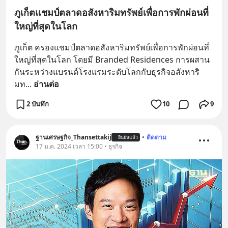
ภูเก็ตแชมป์ตลาดอสังหาริมทรัพย์เพื่อการพักผ่อนที่
ใหญ่ที่สุดในโลก
ภูเก็ต ครองแชมป์ตลาดอสังหาริมทรัพย์เพื่อการพักผ่อนที่
ใหญ่ที่สุดในโลก โดยมี Branded Residences การผสาน
กันระหว่างแบรนด์โรงแรมระดับโลกกับธุรกิจอสังหาริ
มท
... 
อ่านต่อ
2 บันทึก
10
9
ฐานเศรษฐกิจ_Thansettakij
•
ติดตาม
ยืนยันแล้ว
17 ม.ค. 2024 เวลา 15:00 • ธุรกิจ