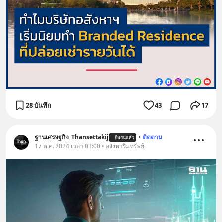
28 บันทึก
43
17
ฐานเศรษฐกิจ_Thansettakij
•
ติดตาม
ยืนยันแล้ว
17 ต.ค. 2024 เวลา 03:00 • อสังหาริมทรัพย์