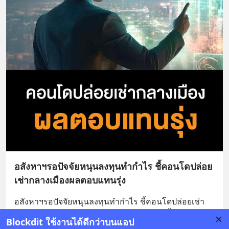
อสังหาฯรอปัจจัยหนุนลงทุนทำกำไร ชี้คอนโดปล่อย
เช่ากลางเมืองผลตอบแทนรุ่ง
อสังหาฯรอปัจจัยหนุนลงทุนทำกำไร ชี้คอนโดปล่อยเช่า
กลางเมืองผลตอบแทนรุ่ง “CBRE Thailand” ย้ำ ผล
Blockdit ใช้งานได้ดีกว่าบนแอป
ตอบแทน ย่านCBD สูงเกือบ 8%
... 
อ่านต่อ