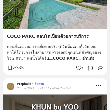
𝗖𝗢𝗖𝗢 𝗣𝗔𝗥𝗖 คอนโดเปี่ยมด้วยการบริการ
ก่อนอื่นต้องบอกว่าเสียดายจริงๆที่วันนี้ฝนตกทั้งวัน เลย
ทำให้โครงการไม่สามารถ Present จุดเด่นที่สำคัญอย่าง
วิว 2 สวน 1 แม่น้ำได้ครับ....𝗖𝗢𝗖𝗢 𝗣𝗔𝗥𝗖
... 
อ่านต่อ
2 บันทึก
1
Propholic
•
ติดตาม
27 ก.ค. 2023 เวลา 15:24 • อสังหาริมทรัพย์