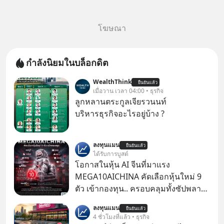
โฆษณา
กำลังนิยมในบล็อกดิต
WealthThink
ยืนยันแล้ว
เมื่อวาน เวลา 04:00 • ธุรกิจ
ลูกหลานตระกูลเจียรวนนท์
บริหารธุรกิจอะไรอยู่บ้าง ?
ลงทุนแมน
ยืนยันแล้ว
ได้รับการบูสต์
โอกาสในหุ้น AI จีนที่มาแรง
MEGA10AICHINA คัดเลือกหุ้นใหม่ 9
ตัว เข้ากองทุน.. ครอบคลุมทั้งซัปพลาย
เชน AI จีน พิเศษ ช่วง 3 - 19 ส.ค. 69 มี
ลงทุนแมน
ยืนยันแล้ว
โปรโมชัน ลด 50% ค่าธรรมเนียมซื้อ |
4 ชั่วโมงที่แล้ว • ธุรกิจ