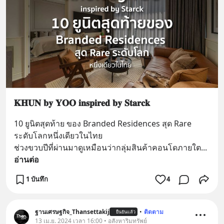
𝐊𝐇𝐔𝐍 𝐛𝐲 𝐘𝐎𝐎 𝐢𝐧𝐬𝐩𝐢𝐫𝐞𝐝 𝐛𝐲 𝐒𝐭𝐚𝐫𝐜𝐤
10 ยูนิตสุดท้าย ของ Branded Residences สุด Rare 
ระดับโลกหนึ่งเดียวในไทย
ช่วงขวบปีที่ผ่านมาดูเหมือนว่ากลุ่มสินค้าคอนโดภายใต
... 
อ่านต่อ
1 บันทึก
4
ฐานเศรษฐกิจ_Thansettakij
•
ติดตาม
ยืนยันแล้ว
13 เม.ย. 2024 เวลา 16:00 • อสังหาริมทรัพย์