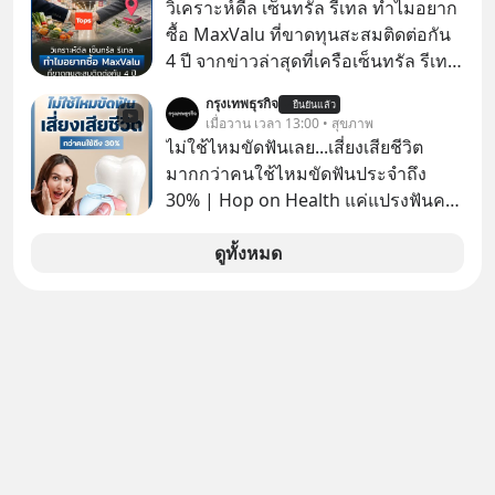
ยอด 2 ล้านบาทขึ้นไป ฟรีค่าธรรมเนียม
วิเคราะห์ดีล เซ็นทรัล รีเทล ทำไมอยาก
ซื้อ
ซื้อ MaxValu ที่ขาดทุนสะสมติดต่อกัน
4 ปี จากข่าวล่าสุดที่เครือเซ็นทรัล รีเทล
หรือ CRC เจ้าของ Tops ประกาศซื้อซู
กรุงเทพธุรกิจ
ยืนยันแล้ว
เปอร์มาร์เก็ต MaxValu ในประเทศไทย
เมื่อวาน เวลา 13:00 • สุขภาพ
ที่มีอยู่ทั้งหมด 30 สาขา และจะเปลี่ยน
ไม่ใช้ไหมขัดฟันเลย...เสี่ยงเสียชีวิต
MaxValu เป็นแบรนด์ Tops ทั้งหมด
มากกว่าคนใช้ไหมขัดฟันประจำถึง
30% | Hop on Health แค่แปรงฟันคง
ไม่พอ..จากการวิจัยตามเก็บข้อมูลผู้สูง
อายุ 5,000 คน มีข้อมูลที่น่าสนใจเกี่ยว
ดูทั้งหมด
กับโรคต่างๆที่เกิดจากการไม่ใช้ไหมขัด
ฟันเป็นประจำ เสี่ยงเกิดโรคนำไปสู่การ
เสียชีวิต...อะไรคือสาเหตุติดตามได้ใน
Hop On Health