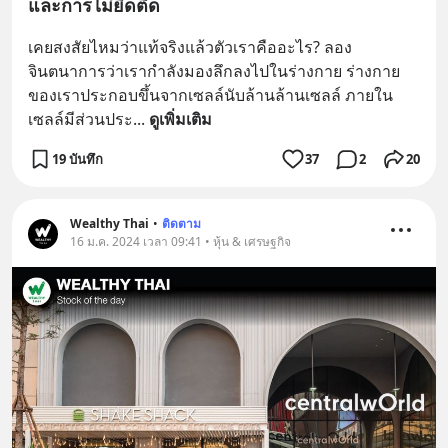
และการไม่ยึดติด
เคยสงสัยไหมว่าแท้จริงแล้วตัวเราคืออะไร? ลอง
จินตนาการว่าเรากำลังมองลึกลงไปในร่างกาย ร่างกาย
ของเราประกอบขึ้นจากเซลล์นับล้านล้านเซลล์ ภายใน
เซลล์มีส่วนประ
... 
ดูเพิ่มเติม
19 บันทึก
37
2
20
Wealthy Thai
•
ติดตาม
16 ม.ค. 2024 เวลา 09:41 • หุ้น & เศรษฐกิจ