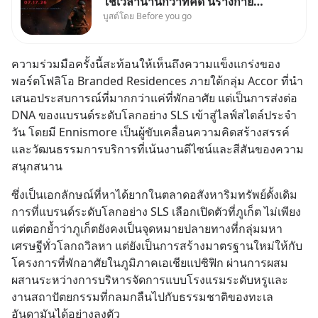
ใช้เวลานานกว่าที่คิด นี่ร่างกาย
บูสต์โดย Before you go
เราต้องการกลับบ้านจริงหรือ
(SPOILED ALERT!!!) 🔥 264.1
ความร่วมมือครั้งนี้สะท้อนให้เห็นถึงความแข็งแกร่งของ
พอร์ตโฟลิโอ Branded Residences ภายใต้กลุ่ม Accor ที่นำ
เสนอประสบการณ์ที่มากกว่าแค่ที่พักอาศัย แต่เป็นการส่งต่อ 
DNA ของแบรนด์ระดับโลกอย่าง SLS เข้าสู่ไลฟ์สไตล์ประจำ
วัน โดยมี Ennismore เป็นผู้ขับเคลื่อนความคิดสร้างสรรค์
และวัฒนธรรมการบริการที่เน้นงานดีไซน์และสีสันของความ
สนุกสนาน
ซึ่งเป็นเอกลักษณ์ที่หาได้ยากในตลาดอสังหาริมทรัพย์ดั้งเดิม 
การที่แบรนด์ระดับโลกอย่าง SLS เลือกเปิดตัวที่ภูเก็ต ไม่เพียง
แต่ตอกย้ำว่าภูเก็ตยังคงเป็นจุดหมายปลายทางที่กลุ่มมหา
เศรษฐีทั่วโลกถวิลหา แต่ยังเป็นการสร้างมาตรฐานใหม่ให้กับ
โครงการที่พักอาศัยในภูมิภาคเอเชียแปซิฟิก ผ่านการผสม
ผสานระหว่างการบริหารจัดการแบบโรงแรมระดับหรูและ
งานสถาปัตยกรรมที่กลมกลืนไปกับธรรมชาติของทะเล
อันดามันได้อย่างลงตัว