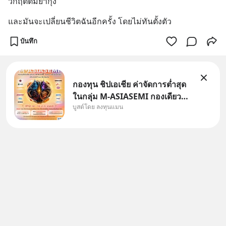
วิกฤตต้มยำกุ้ง
และมันจะเปลี่ยนชีวิตฉันอีกครั้ง โดยไม่ทันตั้งตัว
บันทึก
กองทุน ชิปเอเชีย ค่าจัดการต่ำสุด
ในกลุ่ม M-ASIASEMI กองเดียว
บูสต์โดย ลงทุนแมน
ครบ มีทั้ง CXMT จากจีน TSMC
จากไต้หวัน SK Hynix จาก
เกาหลีใต้ Kioxia จากญี่ปุ่น