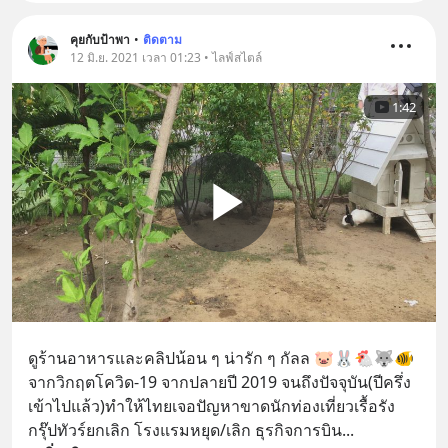
คุยกับป้าพา
•
ติดตาม
12 มิ.ย. 2021 เวลา 01:23 • ไลฟ์สไตล์
1:42
ดูร้านอาหารและคลิปน้อน ๆ น่ารัก ๆ กัลล 🐷🐰🐔🐺🐠
จากวิกฤตโควิด-19 จากปลายปี 2019 จนถึงปัจจุบัน(ปีครึ่ง
เข้าไปแล้ว)ทำให้ไทยเจอปัญหาขาดนักท่องเที่ยวเรื้อรัง 
กรุ๊ปทัวร์ยกเลิก โรงแรมหยุด/เลิก ธุรกิจการบิน
... 