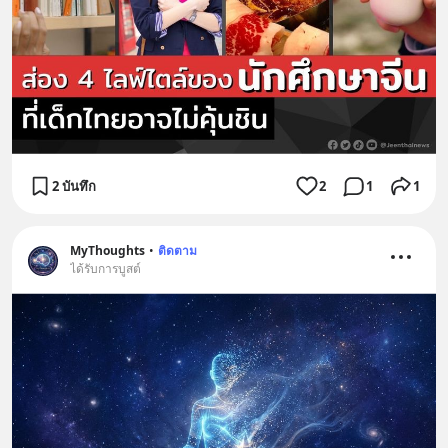
2 บันทึก
2
1
1
MyThoughts
•
ติดตาม
ได้รับการบูสต์