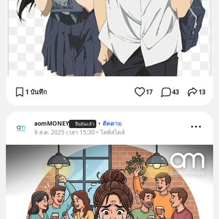
1 บันทึก
17
43
13
aomMONEY
•
ติดตาม
ยืนยันแล้ว
9 ส.ค. 2025 เวลา 15:30 • ไลฟ์สไตล์