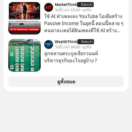
264.1
MarketThink
แมสนี้ มีโศกนาฏกรรมของโลกธุรกิจ
ยืนยันแล้ว
วันนี้ เวลา 03:00 • ธุรกิจ
ซ่อนอยู่ อาณาจักรเครื่องเสียงที่ยิ่งใหญ่
ใช้ AI ทำเพลงลง YouTube ไอเดียสร้าง
ที่สุดบนโลก ถูกกว้านซื้อไปด้วยมูลค่า 8
Passive Income ในยุคนี้ ตอนนี้หลาย ๆ
พันล้านดอลลาร์โดย Samsung และสิ่ง
คนน่าจะเคยได้ยินเพลงที่ใช้ AI สร้าง
ที่เจ็บปวดที่สุดคือ ยักษ์ใหญ่จาก
ผ่านหูกันมาบ้าง เช่น เพลง “ไม่มีใคร
เกาหลีใต้ไม่ได้ซื้อเพราะหลงใหลใน
WealthThink
ยืนยันแล้ว
รู้ตัวเรา” จากช่องชื่อว่า UNHEARD
วันนี้ เวลา 04:00 • ธุรกิจ
เสียงเพลง แต่ซื้อเพื่อเป็นทางลัดเอา
MUSIC ที่ตอนนี้มียอดรับชมกว่า 26
ลูกหลานตระกูลเจียรวนนท์
เทคโนโลยีไปใส่ในหน้าปัดรถยนต์
ล้านครั้งแล้ว
บริหารธุรกิจอะไรอยู่บ้าง ?
อัจฉริยะ จากจุดสูงสุดของศิลปะแห่ง
เสียงดนตรี ทำไมถึงจบลงด้วยการเป็น
แค่บรรทัดหนึ่งในบัญชีทรัพย์สินของ
ดูทั้งหมด
บริษัทอื่น เลือกฟังกันได้เลยนะครับ อย่า
ลืมกด Follow ติดตาม PodCast ช่อง
Geek Forever’s Podcast ของผมกัน
ด้วยนะครับ 🎧 ฟังผ่าน Spotify :
https://tinyurl.com/mr39sd7c 🎧 ฟัง
ผ่าน Apple Podcast :
https://bit.ly/4yVPIpg 🎧 ฟังผ่าน