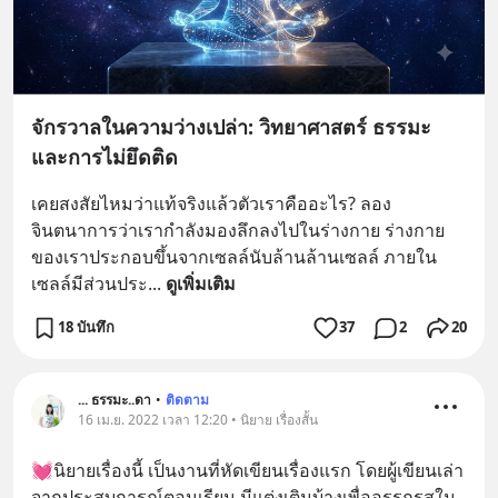
จักรวาลในความว่างเปล่า: วิทยาศาสตร์ ธรรมะ
และการไม่ยึดติด
เคยสงสัยไหมว่าแท้จริงแล้วตัวเราคืออะไร? ลอง
จินตนาการว่าเรากำลังมองลึกลงไปในร่างกาย ร่างกาย
ของเราประกอบขึ้นจากเซลล์นับล้านล้านเซลล์ ภายใน
เซลล์มีส่วนประ
... 
ดูเพิ่มเติม
18 บันทึก
37
2
20
... ธรรมะ..ดา
•
ติดตาม
16 เม.ย. 2022 เวลา 12:20 • นิยาย เรื่องสั้น
💓นิยายเรื่องนี้ เป็นงานที่หัดเขียนเรื่องแรก โดยผู้เขียนเล่า
จากประสบการณ์ตอนเรียน มีแต่งเติมบ้างเพื่ออรรถรสใน