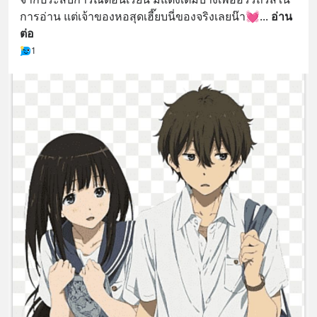
การอ่าน แต่เจ้าของหอสุดเฮี๊ยบนี่ของจริงเลยน๊า💓
... 
อ่าน
ต่อ
1