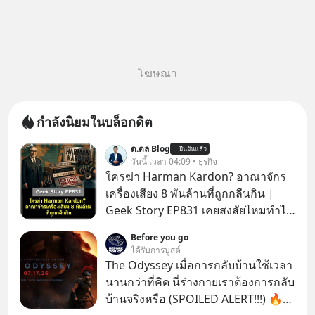
โฆษณา
กำลังนิยมในบล็อกดิต
ด.ดล Blog
ยืนยันแล้ว
วันนี้ เวลา 04:09 • ธุรกิจ
ใครฆ่า Harman Kardon? อาณาจักร
เครื่องเสียง 8 พันล้านที่ถูกกลืนกิน |
Geek Story EP831 เคยสงสัยไหมทำไม
หูฟัง AKG ถึงกลายเป็นแค่ของแถมใน
Before you go
กล่องมือถือ? หรือลำโพง JBL ถึงวางขาย
ได้รับการบูสต์
เกลื่อนตามห้างทั่วไป? ทั้งที่จริง ๆ แล้ว
The Odyssey เมื่อการกลับบ้านใช้เวลา
ชื่อเหล่านี้คือ “ตำนาน” ระดับเทพที่นัก
นานกว่าที่คิด นี่ร่างกายเราต้องการกลับ
เล่นเครื่องเสียงยุคก่อนยอมจ่ายเงินหลัก
บ้านจริงหรือ (SPOILED ALERT!!!) 🔥
แสนเพื่อครอบครอง แต่เบื้องหลังความ