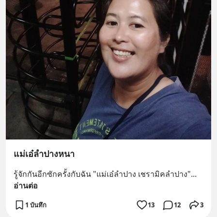
แม่เอ๋ลำปางหนา
รู้จักกันอีกซักครั้งกับฉัน "แม่เอ๋ลำปาง เชรามิคลำปาง"
... 
อ่านต่อ
1 บันทึก
13
12
3