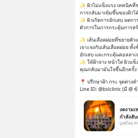
✨ ผิวไม่แข็งแรง เทคนิคที่ช่ว
การกลับมาเข้มขึ้นของฝ้าได
✨ ผิวเกิดการอักเสบ ลดการ
ตัวการในการกระตุ้นการสร้
✨ เส้นเลือดฝอยที่ขยายตัวแล
เจาะจงกับเส้นเลือดฝอย ทั้ง
อักเสบ และกระตุ้นคอลลาเจน
✨ ให้ฝ้าจาง หน้าใส ผิวแข็ง
คุณกลับมามั่นใจขึ้นอีกครั้ง
📍 ปรึกษาฝ้า กระ จุดด่างดำ
Line ID: @bslclinic (มี @ ข
งดงามเห
กำลังลั
บูสต์โดย A
จ.สมุทร