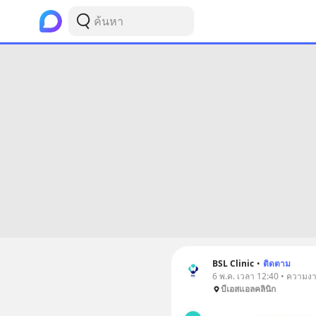
BSL Clinic
•
ติดตาม
6 พ.ค. เวลา 12:40 • ความง
บีเอสแอลคลินิก