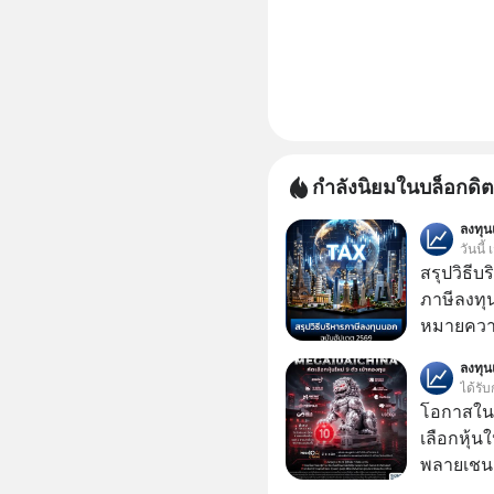
กำลังนิยมในบล็อกดิต
ลงทุ
วันนี้
สรุปวิธี
ภาษีลงทุ
หมายความ
ลงทุ
ได้รับ
โอกาสในห
เลือกหุ้น
พลายเชน AI จีน 
โปรโมชัน