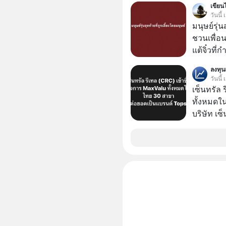
เขียนไ
บาทขึ้นไป
วันนี
มนุษย์รุ่น
ชวนเพื่อนๆ
แต้จิ๋วที่
ป๊าผมเห็น
ลงทุ
อยากดูมาก ด้วยเพราะว่าอากงก็มาจากเมื
วันนี้
ก็พูดแต้จิ
เซ็นทรัล 
เด็ก
ทั้งหมดใ
บริษัท เซ
หรือ CRC 
ฟู้ด รีเทล
หุ้นทั้ง