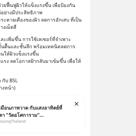
ยฟื้นฟูผิวให้แข็งแรงขึ้น เพื่อป้องกัน
้อย่างมีประสิทธิภาพ
ระคายเคืองของผิว ลดการอักเสบ ที่เป็น
างเม็ดสี
ะเพิ่มขึ้น การใช้เลเซอร์ที่จำเพาะ
ชั้นตื้นและชั้นลึก พร้อมเทคนิคลดการ
ให้ผิวแข็งแรงขึ้น
แรง ลดโอกาสฝ้ากลับมาเข้มขึ้น เพื่อให้
 กับ BSL
้างหน้า)
มือนภาพวาด กับแสงอาทิตย์ที่
บตา ”วัดอโศการาม”
mazingThailand
ปราการ