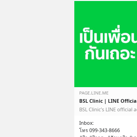
PAGE.LINE.ME
BSL Clinic | LINE Offici
Inbox: 
โทร 099-343-8666