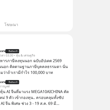
โฆษณา
นแมน
ยืนยันแล้ว
 เวลา 03:30 • หุ้น & เศรษฐกิจ
บริหารภาษีลงทุนนอก ฉบับอัปเดต 2569
นนอก คิดตามฐานภาษีบุคคลธรรมดา นั่น
ว่าถ้าเรามีกำไร 100,000 บาท
นแมน
ยืนยันแล้ว
การบูสต์
ุ้น AI จีนที่มาแรง MEGA10AICHINA คัด
ใหม่ 9 ตัว เข้ากองทุน.. ครอบคลุมทั้งซัป
พิเศษ ช่วง 3 - 19 ส.ค. 69 มี
 ลด 50% ค่าธรรมเนียมซื้อ | ยอด 2 ล้าน