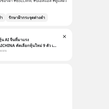
เซอร์ฝ้า #BSLClinic #บีเอสแอล #ดูแลผิว 
้า
รักษาฝ้ากระจุดด่างดำ
้น AI จีนที่มาแรง
HINA คัดเลือกหุ้นใหม่ 9 ตัว เข้า
ุนแมน
ครอบคลุมทั้งซัปพลายเชน AI จีน
รมเนียมซื้อ | ยอด 2 ล้านบาทขึ้น
ธรร