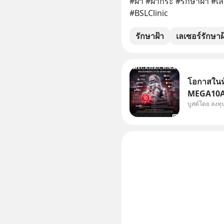
#ฝ้า #ฝ้ากระ #รักษาฝ้า #เล
#BSLClinic
รักษาฝ้า
เลเซอร์รักษาฝ
โอกาสในหุ
MEGA10AIC
บูสต์โดย ลงท
กองทุน.. 
พิเศษ ช่วง 3 - 19 ส.ค. 69 มีโปรโมชัน ลด
50% ค่าธร
ไป ฟรีค่า