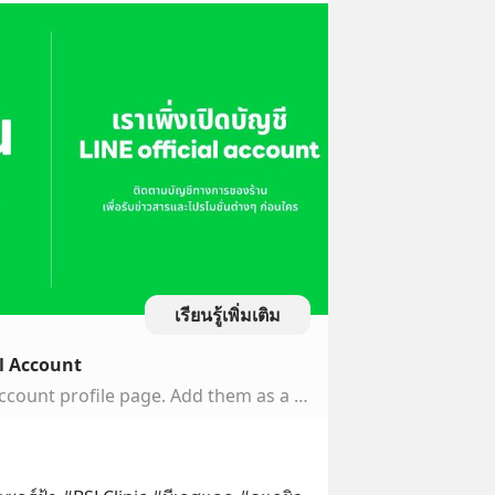
เรียนรู้เพิ่มเติม
al Account
BSL Clinic’s LINE official account profile page. Add them as a friend for the latest news.