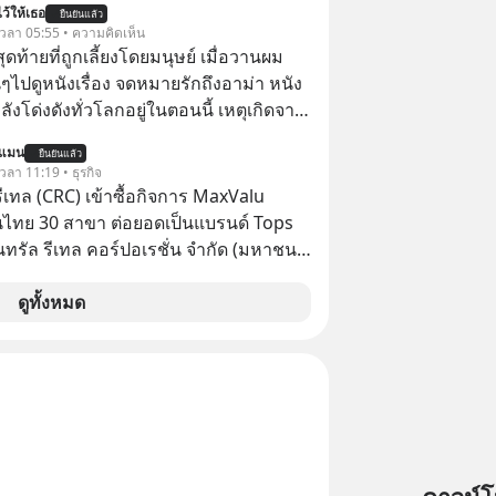
ว้ให้เธอ
ยืนยันแล้ว
 ฟรีค่าธรรมเนียมซื้อ
้ เวลา 05:55 • ความคิดเห็น
สุดท้ายที่ถูกเลี้ยงโดยมนุษย์ เมื่อวานผม
ไปดูหนังเรื่อง จดหมายรักถึงอาม่า หนัง
กำลังโด่งดังทั่วโลกอยู่ในตอนนี้ เหตุเกิดจาก
โปสเตอร์หนังเรื่องนี้หลายเดือนก่อนและ
นแมน
ยืนยันแล้ว
องจีน ป๊า
 เวลา 11:19 • ธุรกิจ
๋วได้ มีเรื่องราวมีความผูกพันที่ได้ยินตั้งแต่
รีเทล (CRC) เข้าซื้อกิจการ MaxValu
นไทย 30 สาขา ต่อยอดเป็นแบรนด์ Tops
็นทรัล รีเทล คอร์ปอเรชั่น จำกัด (มหาชน)
แจ้งตลาดหลักทรัพย์ฯ ว่า บริษัท เซ็นทรัล
 จำกัด (CFR) ซึ่งเป็นบริษัทย่อยที่ CRC ถือ
ดูทั้งหมด
ทางตรงและทางอ้อม 100%