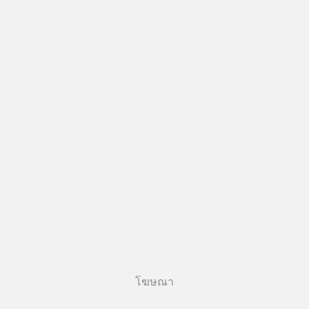
โฆษณา