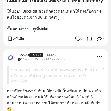
แค่คลิกเดียว ก็เจอเรื่องที่ตรงใจ ด้วยปุ่ม Category
ให้แอปฯ Blockdit ช่วยคัดสรรคอนเทนต์ให้ตรงกับความ
สนใจของคุณจาก 36 หมวดหมู่
ขั้นตอนง่ายๆ
... 
ดูเพิ่มเติม
2 บันทึก
7
2
Blockdit
•
ติดตาม
ยืนยันแล้ว
14 ก.พ. 2025 เวลา 14:12 • สุขภาพ
ขาดความรู้ การสร้างรายได้บนแพลตฟอร์ม Block dit ?
ครับ ขอคนที่ผ่านกฏ นะครับขอบคุณมากครับ
คำถามนี้ถูกลบ
การเปิดสร้างรายได้บน Blockdit นั้นเพียงแค่เปิดเพจแล้ว
สร้างโพสต์คอนเทนต์ให้ได้ดาวอย่างน้อย 3 โพสต์ ก็
สามารถเปิดระบบรับรายได้จากการทำคอนเทนต์ได้แล้ว
😀