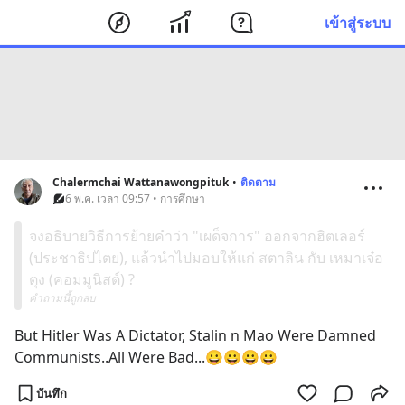
เข้าสู่ระบบ
Chalermchai Wattanawongpituk
•
ติดตาม
6 พ.ค. เวลา 09:57 • การศึกษา
จงอธิบายวิธีการย้ายคำว่า "เผด็จการ" ออกจากฮิตเลอร์
(ประชาธิปไตย), แล้วนำไปมอบให้แก่ สตาลิน กับ เหมาเจ๋อ
ตุง (คอมมูนิสต์) ?
คำถามนี้ถูกลบ
But Hitler Was A Dictator, Stalin n Mao Were Damned 
Communists..All Were Bad...😀😀😀😀
บันทึก