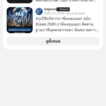
อดเป็นแบรนด์ Tops บริษัท เซ็นทรัล
รีเทล คอร์ปอเรชั่น จำกัด (มหาชน) หรือ
ลงทุนแมน
ยืนยันแล้ว
CRC แจ้งตลาดหลักทรัพย์ฯ ว่า บริษัท
วันนี้ เวลา 03:30 • หุ้น & เศรษฐกิจ
เซ็นทรัล ฟู้ด รีเทล จำกัด (CFR) ซึ่งเป็น
สรุปวิธีบริหารภาษีลงทุนนอก ฉบับ
บริษัทย่อยที่ CRC ถือหุ้นทั้งทางตรงและ
อัปเดต 2569 ภาษีลงทุนนอก คิดตาม
ทางอ้อม 100%
ฐานภาษีบุคคลธรรมดา นั่นหมายความ
ว่าถ้าเรามีกำไร 100,000 บาท
ดูทั้งหมด