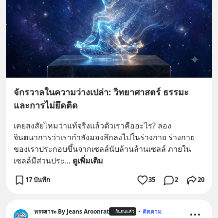
จักรวาลในความว่างเปล่า: วิทยาศาสตร์ ธรรมะ
และการไม่ยึดติด
เคยสงสัยไหมว่าแท้จริงแล้วตัวเราคืออะไร? ลอง
จินตนาการว่าเรากำลังมองลึกลงไปในร่างกาย ร่างกาย
ของเราประกอบขึ้นจากเซลล์นับล้านล้านเซลล์ ภายใน
เซลล์มีส่วนประ
... 
ดูเพิ่มเติม
17 บันทึก
35
2
20
หรรสาระ By Jeans Aroonrat
•
ติดตาม
ยืนยันแล้ว