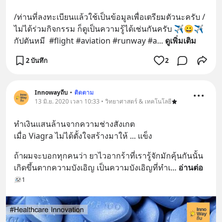
/ท่านที่ลงทะเบียนแล้วใช้เป็นข้อมูลเพื่อเตรียมตัวนะครับ /
ไม่ได้ร่วมกิจกรรม ก็ดูเป็นความรู้ได้เช่นกันครับ ✈️😀✈️ 
กัปตันหมี  #flight #aviation #runway #a
... 
ดูเพิ่มเติม
2 บันทึก
2
Innowayถีบ
•
ติดตาม
13 มิ.ย. 2020 เวลา 10:33 • วิทยาศาสตร์ & เทคโนโลยี
ทำเงินแสนล้านจากความช่างสังเกต
เมื่อ Viagra ไม่ได้ตั้งใจสร้างมาให้ ... แข็ง
ถ้าผมจะบอกทุกคนว่า ยาไวอากร้าที่เรารู้จักมักคุ้นกันนั้น 
เกิดขึ้นตากความบังเอิญ เป็นความบังเอิญที่ทำเ
... 
อ่านต่อ
1