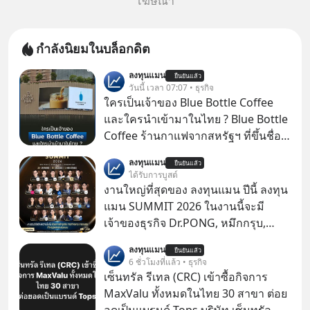
โฆษณา
กำลังนิยมในบล็อกดิต
ลงทุนแมน
ยืนยันแล้ว
วันนี้ เวลา 07:07 • ธุรกิจ
ใครเป็นเจ้าของ Blue Bottle Coffee
และใครนำเข้ามาในไทย ? Blue Bottle
Coffee ร้านกาแฟจากสหรัฐฯ ที่ขึ้นชื่อ
เรื่องความพิถีพิถัน กำลังจะเปิดสาขา
ลงทุนแมน
ยืนยันแล้ว
แรกในประเทศไทย ที่ Central Park
ได้รับการบูสต์
งานใหญ่ที่สุดของ ลงทุนแมน ปีนี้ ลงทุน
แมน SUMMIT 2026 ในงานนี้จะมี
เจ้าของธุรกิจ Dr.PONG, หมึกกรุบ,
Srichand, Jones’ Salad, LA GLACE,
ลงทุนแมน
ยืนยันแล้ว
Fastwork, MizuMi, KARMART, อิชิตัน
6 ชั่วโมงที่แล้ว • ธุรกิจ
มาแชร์ความรู้การสร้างธุรกิจ
เซ็นทรัล รีเทล (CRC) เข้าซื้อกิจการ
MaxValu ทั้งหมดในไทย 30 สาขา ต่อย