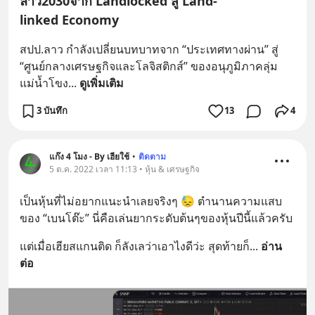
ลาว2030จาก Landlocked สู่ Land-
linked Economy
สปป.ลาว กำลังเปลี่ยนบทบาทจาก “ประเทศทางผ่าน” สู่ 
“ศูนย์กลางเศรษฐกิจและโลจิสติกส์” ของอนุภูมิภาคลุ่ม
แม่น้ำโขง
... 
ดูเพิ่มเติม
3 บันทึก
13
4
แก๊ง 4 โมง - By เฮียใช้
•
ติดตาม
5 ต.ค. 2022 เวลา 11:13 • หุ้น & เศรษฐกิจ
เป็นหุ้นที่ไม่อยากแนะนำเลยจริงๆ 😓 ตำนานความแสบ
ของ “เบนโต๊ะ” นี่คือเล่นยากระดับต้นๆของหุ้นปีนี้แล้วครับ
แต่เมื่อเฮียสแกนติด ก็ลังเลว่าเอาไงดีว่ะ สุดท้ายก็
... 
อ่าน
ต่อ