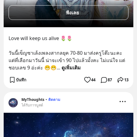
ฟังเลย
Love will keep us alive 🌷🌷
วันนี้เข็ญซาเล้งเพลงสากลยุค 70-80 มาส่งครูโต๊ะนะคะ 
แต่ที่เลือกมาวันนี้ น่าจะเข้า 90 ไปแล้วมั้งคะ ไม่แน่ใจ แต่
ชอบเลข 9 อ่ะค่ะ 😁😁
... 
ดูเพิ่มเติม
บันทึก
44
87
13
MyThoughts
•
ติดตาม
ได้รับการบูสต์