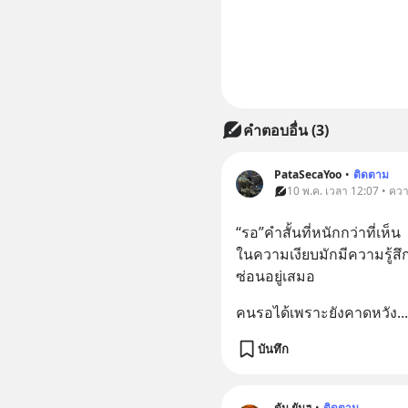
คำตอบอื่น
(
3
)
PataSecaYoo
•
ติดตาม
10 พ.ค. เวลา 12:07 • คว
“รอ”คำสั้นที่หนักกว่าที่เห็น 
ในความเงียบมักมีความรู้สึ
ซ่อนอยู่เสมอ
คนรอได้เพราะยังคาดหวัง
...
บันทึก
ตัน ยันฮู
•
ติดตาม