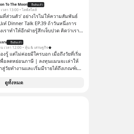
ion To The Moon
ยืนยันแล้ว
. เวลา 13:00 • ไลฟ์สไตล์
ื้นที่ส่วนตัว’ อย่างไรไม่ให้ความสัมพันธ์
ปเท๋ Dinner Talk EP.39 ถ้าวันหนึ่งการ
เราทำให้อีกฝ่ายรู้สึกเจ็บปวด คิดว่าเรา
ใส่และมองว่าเราเห็นแก่ตัวทั้งที่เราเองก็
นแมน
ยืนยันแล้ว
เสธใครอย่างนี้มาก่อน แต่พอตั้งใจจะ
าน เวลา 12:00 • หุ้น & เศรษฐกิจ
ขต’ เพื่อตัวเองดูสักครั้ง กลับทำให้เกิด
ต้องรู้ แต่ไม่ค่อยมีใครบอก เมื่อถึงวัยที่เริ่ม
ามสัมพันธ์เสียอย่างนั้น โดยรายการ
เพื่อลดหย่อนภาษี | ลงทุนแมนจะเล่าให้
nner Talk ในวันนี้โฮสต์ทั้ง 2 ท่าน แทป-
ข้าสู่วัยทำงานและเริ่มมีรายได้ถึงเกณฑ์เสีย
ุตสาหะ และ เอ๋ นิ้วกลม-สราวุธ เฮ้ง
ะพาทุกคนไปสำรวจวิธีสร้างขอบเขตเพื่อ
จากจะช่วยลดหย่อนภาษีได้แล้ว ยังเป็น
ดูทั้งหมด
องตัวเองและรักษาความสัมพันธ์ของคน
สร้างความมั่งคั่งระยะยาว แต่น้อยคน
อมกัน #boundary
ว่า ถ้าลงทุนใน RMF ควรรู้ อะไรบ้าง
elopment #แอปเท๋dinnertalk
ไหน ทำอย่างไร ถึงจะดีกับเรา แล้วเรา
ntothemoonpodcast
มูลอะไรเกี่ยวกับ RMF บ้าง เพื่อให้นำไปใช้
ต่อได้จริง ๆ ลงทุนแมนจะเล่าให้ฟัง