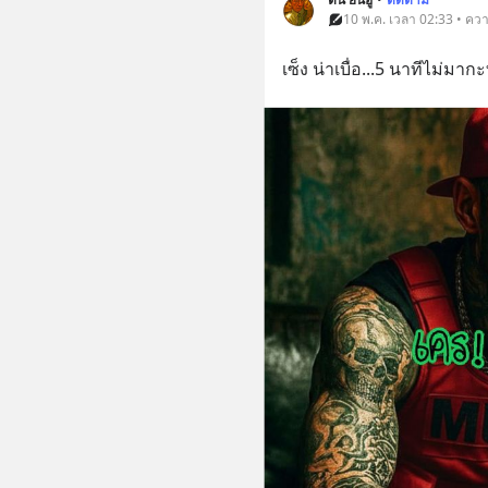
10 พ.ค. เวลา 02:33 • คว
เซ็ง น่าเบื่อ...5 นาทีไม่มากะ