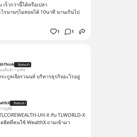
เร็วกว่านี้ได้หรือเปล่า
อะไรนานๆไม่ค่อยได้ 10นาที นานเกินไป
1
1
thThink
ยืนยันแล้ว
โมงที่แล้ว • ธุรกิจ
ะกูลเจียรวนนท์ บริหารธุรกิจอะไรอยู่
althX
ยืนยันแล้ว
การบูสต์
 TLCOREWEALTH-UH-X กับ TLWORLD-X
ฮิตที่คนใช้ WealthX ถามเข้ามา