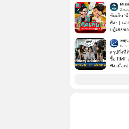
Miss
2 ส.ค
ขีดเส้น ‘พ
พัง? | แอ
ปฏิเสธของ
ตั้งกำแพง
ลงทุ
ไม่เคยปฏิ
เมื่อว
‘สร้างขอบเ
สรุปสิ่งที่
รอยร้าวในคว
ซื้อ RMF 
แอปเท๋ Di
ฟัง เมื่อเ
รวิศ หาญอ
ภาษี หลายคนมักได้รับคำแนะนำให้ลงทุนใน RMF
สวัสดิ์ จ
เพราะนอก
รักษาใจข
โอกาสในการ
รอบข้างไปพร้
นักที่จะลงลึก
#selfdev
ควรดู ตรง
#missio
ควรรู้ข้อ