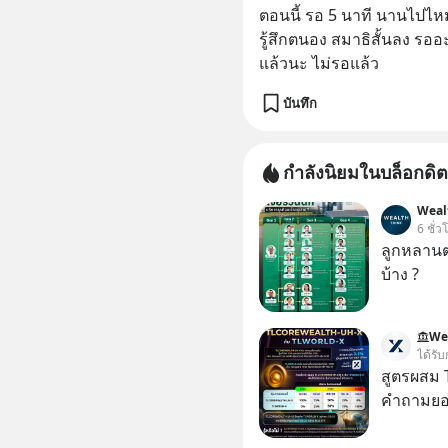
ตอนนี้ รอ 5 นาที นานไปไหม 
รู้สึกตนอง สมาธิสั้นลง รอ
แล้วนะ ไม่รอแล้ว
บันทึก
กำลังนิยมในบล็อกดิต
Weal
6 ชั่ว
ลูกหลานตร
บ้าง ?
We
ได้รับ
สูตรผสม
คำถามยอด