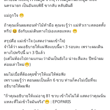
นครนายก เป็นอันจบพิธี ขากลับ หลับฝันดี
แม่ถูกใจ 😁
ถ้าคุณเห็นผมตอนทำไม้ทำมือ คุณจะรู้ว่า แม่หัวเราะตลอดทั้ง
ทริป 😆 ยังกับแม่เดินทางไปเองเลยแหละ 😁
สรุปคือ แม่เข้าใจ (แสดงว่าผมเข้าใจ)
จำได้ว่า ผมอธิบายให้แม่ฟังแบบนี้มา 3 รอบละ เพราะผมเดิน
ทางไปทริปนี้ มา 3 ปีแล้ว 
(แต่ไม่ต้องไปถามแกนะว่ามันเป็นยังไง น่าจะลืมละ ปีหน้าผม
ค่อยเล่าใหม่😁)
ผมไม่เบื่อที่ต้องคุยซ้ำๆให้แม่ให้พ่อฟัง 
เพราะผมรู้ว่า ตอนผมเป็นเด็ก 6 ขวบ ท่านก็คงไม่เบื่อที่จะ
อธิบายให้ผมฟัง
”ถ้าคุณอธิบายให้แม่อายุ 81 ขวบ เข้าใจไม่ได้ แสดงว่าคุณนั่น
แหละที่ไม่เข้าใจมันจริง“😁 : EPOPARIS