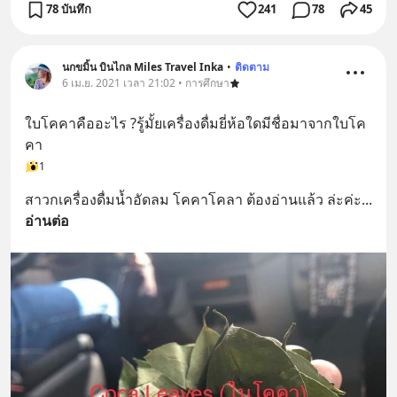
78 บันทึก
241
78
45
นกขมิ้น บินไกล Miles Travel Inka
•
ติดตาม
6 เม.ย. 2021 เวลา 21:02 • การศึกษา
ใบโคคาคืออะไร ?รู้มั้ยเครื่องดื่มยี่ห้อใดมีชื่อมาจากใบโค
คา
1
สาวกเครื่องดื่มน้ำอัดลม โคคาโคลา ต้องอ่านแล้ว ล่ะค่ะ
... 
อ่านต่อ