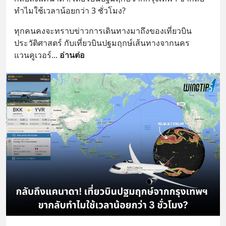
ทำไมใช้เวลาน้อยกว่า 3 ชั่วโมง?
ทุกคนคงจะทราบข่าวการเดินทางมาถึงของเที่ยวบิน
ประวัติศาสตร์ กับเที่ยวบินปฐมฤกษ์เส้นทางจากนคร
แวนคูเวอร์
... 
อ่านต่อ