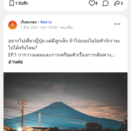
1 บันทึก
8
2
เก็บตะกอน
•
ติดตาม
7 มี.ค. 2021 เวลา 15:58 • ท่องเที่ยว
อยากไปเที่ยวญี่ปุ่น แต่มีลูกเล็ก ถ้าไปแบบไม่ง้อทัวร์เราจะ
ไปได้จริงไหม?
EP.1 การวางแผนและการเตรียมตัวเรื่องการเดินทาง
... 
อ่านต่อ