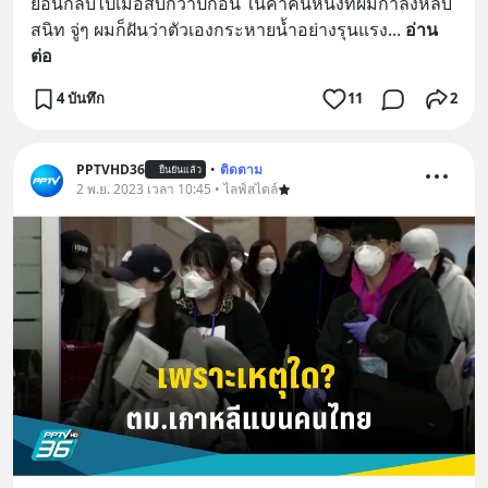
ย้อนกลับไปเมื่อสิบกว่าปีก่อน ในค่ำคืนหนึ่งที่ผมกำลังหลับ
สนิท จู่ๆ ผมก็ฝันว่าตัวเองกระหายน้ำอย่างรุนแรง
... 
อ่าน
ต่อ
4 บันทึก
11
2
PPTVHD36
•
ติดตาม
ยืนยันแล้ว
2 พ.ย. 2023 เวลา 10:45 • ไลฟ์สไตล์