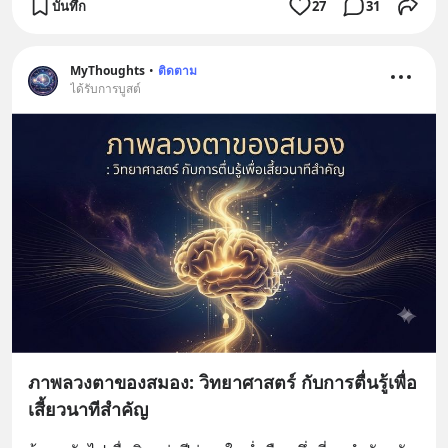
บันทึก
27
31
MyThoughts
•
ติดตาม
ได้รับการบูสต์
ภาพลวงตาของสมอง: วิทยาศาสตร์ กับการตื่นรู้เพื่อ
เสี้ยวนาทีสำคัญ