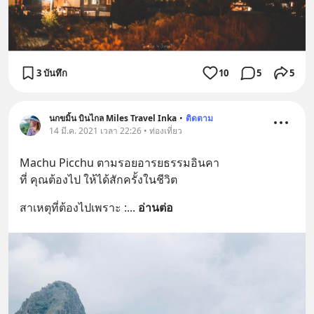
3 บันทึก
10
5
5
นกขมิ้น บินไกล Miles Travel Inka
•
ติดตาม
14 มี.ค. 2021 เวลา 22:26 • ท่องเที่ยว
Machu Picchu ตามรอยอารยธรรมอินคา
ที่ คุณต้องไป ให้ได้สักครั้งในชีวิต
สาเหตุที่ต้องไปเพราะ :
... 
อ่านต่อ