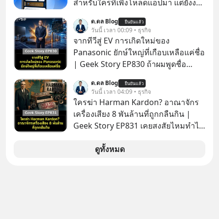
สำหรับใครที่เพิ่งโหลดแอปมา แต่ยังงง
ๆ ไม่รู้ว่าต้องกดปุ่มไหนต่อ อ่านโพสต์นี้
ด.ดล Blog
ยืนยันแล้ว
เลย WealthX จะขอพาไปทัวร์ 5 เมนู
วันนี้ เวลา 00:09 • ธุรกิจ
หลัก ที่จะทำให้คุณใช้งานแอปเป็นได้ใน
จากทีวีสู่ EV การเกิดใหม่ของ
ทันที
Panasonic ยักษ์ใหญ่ที่เกือบเหลือแค่ชื่อ
| Geek Story EP830 ถ้าผมพูดชื่อ
Panasoni คุณนึกถึงอะไร? ทีวี, ตู้เย็น,
ด.ดล Blog
ยืนยันแล้ว
ถ่านไฟฉาย? ถ้าคุณยังคิดแบบนั้น แสดง
วันนี้ เวลา 04:09 • ธุรกิจ
ว่าคุณกำลังพลาดเรื่องราวการ
ใครฆ่า Harman Kardon? อาณาจักร
‘Rebranding’ ที่ดุเดือดที่สุดใน
เครื่องเสียง 8 พันล้านที่ถูกกลืนกิน |
ประวัติศาสตร์ญี่ปุ่น! รู้หรือไม่ว่า ในวันที่
Geek Story EP831 เคยสงสัยไหมทำไม
พวกเขาขาดทุนย่อยยับเกือบ 3 แสนล้าน
หูฟัง AKG ถึงกลายเป็นแค่ของแถมใน
บาท Panasonic ตัดสินใจหักดิบ ทิ้ง
กล่องมือถือ? หรือลำโพง JBL ถึงวางขาย
ดูทั้งหมด
ตลาดเครื่องใช้ไฟฟ้าที่สู้ B2C ไม่ไหว
เกลื่อนตามห้างทั่วไป? ทั้งที่จริง ๆ แล้ว
แล้วหันไปเดิมพันครั้งใหญ่กับ Tesla
ชื่อเหล่านี้คือ “ตำนาน” ระดับเทพที่นัก
และ Software Solutions จนวันนี้พวก
เล่นเครื่องเสียงยุคก่อนยอมจ่ายเงินหลัก
เขากลายเป็นกระดูกสันหลังของ
แสนเพื่อครอบครอง แต่เบื้องหลังความ
อุตสาหกรรม EV โลกไปแล้ว… พวกเขา
แมสนี้ มีโศกนาฏกรรมของโลกธุรกิจ
ทำได้อย่างไร เลือกฟังกันได้เลยนะครับ