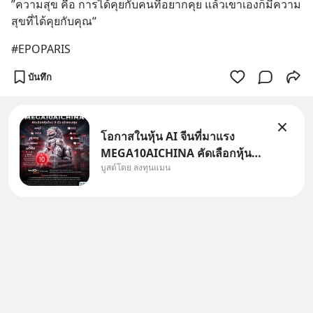
”ความสุข คือ การได้คุยกับคนที่อยากคุย แล้วเขาเองก็มีความ
สุขที่ได้คุยกับคุณ“
#EPOPARIS
บันทึก
โอกาสในหุ้น AI จีนที่มาแรง
MEGA10AICHINA คัดเลือกหุ้น
บูสต์โดย ลงทุนแมน
ใหม่ 9 ตัว เข้ากองทุน.. ครอบคลุม
ทั้งซัปพลายเชน AI จีน พิเศษ ช่วง
3 - 19 ส.ค. 69 มีโปรโมชัน ลด
50% ค่าธรรมเนียมซื้อ | ยอด 2
ล้านบาทขึ้นไป ฟรีค่าธรร