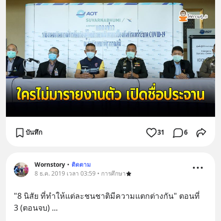
บันทึก
31
6
Wornstory
•
ติดตาม
8 ธ.ค. 2019 เวลา 03:59 • การศึกษา
"8 นิสัย ที่ทำให้แต่ละชนชาติมีความแตกต่างกัน" ตอนที่  
3 (ตอนจบ) ...