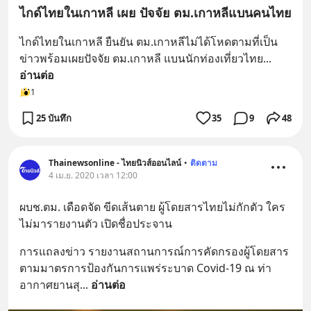
ไกด์ไทยในเกาหลี เผย ปัจจัย ตม.เกาหลีแบนคนไทย
ไกด์ไทยในเกาหลี ยืนยัน ตม.เกาหลีไม่ได้โหดตามที่เป็น
ข่าวพร้อมเผยปัจจัย ตม.เกาหลี แบนนักท่องเที่ยวไทย
... 
อ่านต่อ
1
25 บันทึก
35
9
48
Thainewsonline - ไทยนิวส์ออนไลน์
•
ติดตาม
4 เม.ย. 2020 เวลา 12:00
ผบช.ตม. เดือดจัด ขีดเส้นตาย ผู้โดยสารไทยไม่กักตัว ใคร
ไม่มารายงานตัว เปิดชื่อประจาน
การแถลงข่าว รายงานสถานการณ์การคัดกรองผู้โดยสาร
ตามมาตรการป้องกันการแพร่ระบาด Covid-19 ณ ท่า
อากาศยานสุ
... 
อ่านต่อ