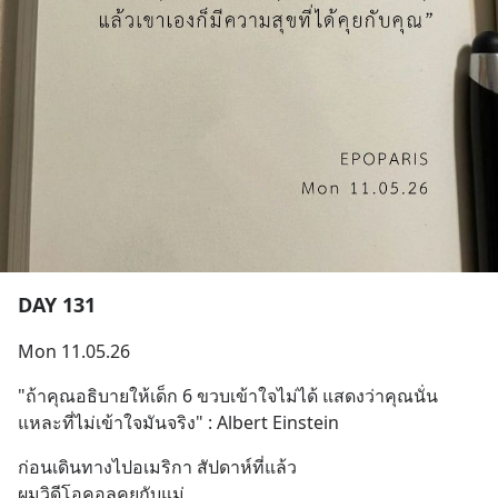
DAY 131
Mon 11.05.26
"ถ้าคุณอธิบายให้เด็ก 6 ขวบเข้าใจไม่ได้ แสดงว่าคุณนั่น
แหละที่ไม่เข้าใจมันจริง" : Albert Einstein
ก่อนเดินทางไปอเมริกา สัปดาห์ที่แล้ว
ผมวิดีโอคอลคุยกับแม่