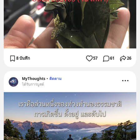
8 บันทึก
57
61
26
MyThoughts
•
ติดตาม
ได้รับการบูสต์