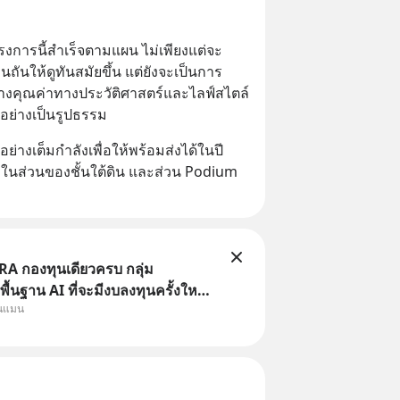
รงการนี้สำเร็จตามแผน ไม่เพียงแต่จะ
ถันให้ดูทันสมัยขึ้น แต่ยังจะเป็นการ
่างคุณค่าทางประวัติศาสตร์และไลฟ์สไตล์
อย่างเป็นรูปธรรม
ย่างเต็มกำลังเพื่อให้พร้อมส่งได้ในปี 
งในส่วนของชั้นใต้ดิน และส่วน Podium 
A กองทุนเดียวครบ กลุ่ม
ื้นฐาน AI ที่จะมีงบลงทุนครั้งใหญ่
ุนแมน
าสตร์ ที่เรียกว่า AI Supercycle
ี้ปรับตัวลงมากใน 1 เดือนที่ผ่านมา
งคือทั่วโลกยังเดินหน้าลงทุน AI