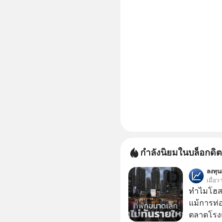
กำลังนิยมในบล็อกดิต
ลงทุ
เมื่อว
ทำไมโฮสเ
แม้การท่อ
ตลาดโรงแ