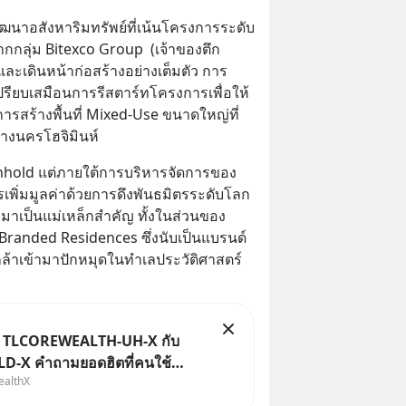
พัฒนาอสังหาริมทรัพย์ที่เน้นโครงการระดับ
ากกลุ่ม Bitexco Group  (เจ้าของตึก 
และเดินหน้าก่อสร้างอย่างเต็มตัว การ
ี้เปรียบเสมือนการรีสตาร์ทโครงการเพื่อให้
รสร้างพื้นที่ Mixed-Use ขนาดใหญ่ที่
ลางนครโฮจิมินห์
nhold แต่ภายใต้การบริหารจัดการของ 
เพิ่มมูลค่าด้วยการดึงพันธมิตรระดับโลก
้ามาเป็นแม่เหล็กสำคัญ ทั้งในส่วนของ
Branded Residences ซึ่งนับเป็นแบรนด์
กล้าเข้ามาปักหมุดในทำเลประวัติศาสตร์
ม TLCOREWEALTH-UH-X กับ
-X คำถามยอดฮิตที่คนใช้
ealthX
X ถามเข้ามา