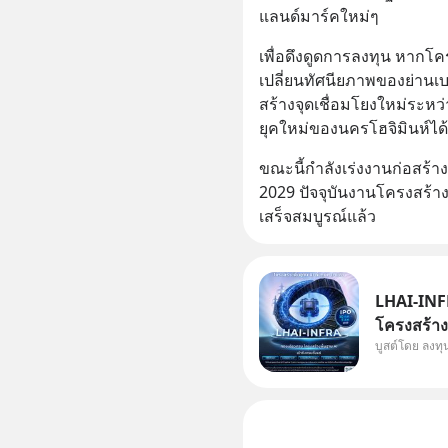
แลนด์มาร์คใหม่ๆ
เพื่อดึงดูดการลงทุน หากโค
เปลี่ยนทัศนียภาพของย่านเบน
สร้างจุดเชื่อมโยงใหม่ระหว
ยุคใหม่ของนครโฮจิมินห์ได้
ขณะนี้กำลังเร่งงานก่อสร้างอ
2029 ปัจจุบันงานโครงสร้า
เสร็จสมบูรณ์แล้ว
LHAI-INFR
โครงสร้างพ
บูสต์โดย ลงท
ในประวัติศ
หุ้นกลุ่มน
แต่ความจริ