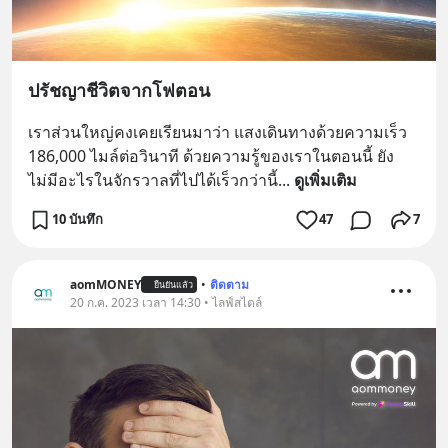
ปรัชญาชีวิตจากโฟตอน
เราส่วนใหญ่คงเคยเรียนมาว่า แสงเดินทางด้วยความเร็ว 
186,000 ไมล์ต่อวินาที ด้วยความรู้ของเราในตอนนี้ ยัง
ไม่มีอะไรในจักรวาลที่ไปได้เร็วกว่านี้
... 
ดูเพิ่มเติม
10 บันทึก
47
7
aomMONEY
•
ติดตาม
ยืนยันแล้ว
20 ก.ค. 2023 เวลา 14:30 • ไลฟ์สไตล์