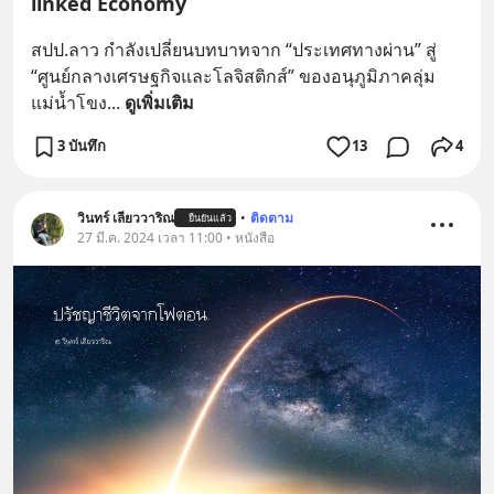
linked Economy
สปป.ลาว กำลังเปลี่ยนบทบาทจาก “ประเทศทางผ่าน” สู่ 
“ศูนย์กลางเศรษฐกิจและโลจิสติกส์” ของอนุภูมิภาคลุ่ม
แม่น้ำโขง
... 
ดูเพิ่มเติม
3 บันทึก
13
4
วินทร์ เลียววาริณ
•
ติดตาม
ยืนยันแล้ว
27 มี.ค. 2024 เวลา 11:00 • หนังสือ