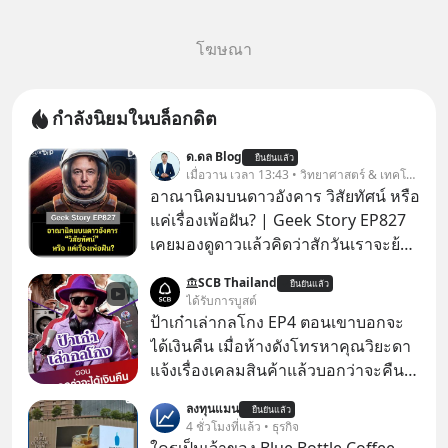
โฆษณา
กำลังนิยมในบล็อกดิต
ด.ดล Blog
ยืนยันแล้ว
เมื่อวาน เวลา 13:43 • วิทยาศาสตร์ & เทคโนโลยี
อาณานิคมบนดาวอังคาร วิสัยทัศน์ หรือ
แค่เรื่องเพ้อฝัน? | Geek Story EP827
เคยมองดูดาวแล้วคิดว่าสักวันเราจะย้าย
ไปอยู่บนดาวอังคารตามที่ Elon Musk
SCB Thailand
ยืนยันแล้ว
หรือ Jeff Bezos บอกไว้หรือเปล่า ภาพ
ได้รับการบูสต์
ฝันที่มหาเศรษฐีซิลิคอนแวลลีย์วาดไว้ว่า
ป้าเก๋าเล่ากลโกง EP4 ตอนเขาบอกจะ
มนุษย์นับล้านจะไปสร้างอาณานิคม
ได้เงินคืน เมื่อห้างดังโทรหาคุณวิยะดา
ใหม่ ล้อมรอบด้วยเทคโนโลยีสุดล้ำ อาจ
แจ้งเรื่องเคลมสินค้าแล้วบอกว่าจะคืน
จะฟังดูน่าตื่นเต้น แต่ความจริงที่ถูกซ่อน
เงิน คุณวิยะดาจะได้เงินจริง หรือเป็น
ลงทุนแมน
ไว้ใต้พรมคือ ดาวอังคารเป็นเพียงนรกที่
ยืนยันแล้ว
เรื่องจ้อจี้ หาคำตอบได้ที่ “ป้าเก๋าเล่ากล
4 ชั่วโมงที่แล้ว • ธุรกิจ
เต็มไปด้วยรังสีมรณะและฝุ่นพิษ แล้ว
โกง” EP4 ตอน “เขาบอกว่าจะได้เงิน