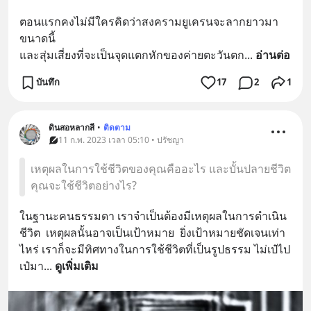
ตอนแรกคงไม่มีใครคิดว่าสงครามยูเครนจะลากยาวมา
ขนาดนี้
และสุ่มเสี่ยงที่จะเป็นจุดแตกหักของค่ายตะวันตก
... 
อ่านต่อ
บันทึก
17
2
1
ดินสอหลากสี
•
ติดตาม
11 ก.พ. 2023 เวลา 05:10 • ปรัชญา
เหตุผลในการใช้ชีวิตของคุณคืออะไร และบั้นปลายชีวิต
คุณจะใช้ชีวิตอย่างไร?
ในฐานะคนธรรมดา เราจำเป็นต้องมีเหตุผลในการดำเนิน
ชีวิต  เหตุผลนั้นอาจเป็นเป้าหมาย  ยิ่งเป้าหมายชัดเจนเท่า
ไหร่ เราก็จะมีทิศทางในการใช้ชีวิตที่เป็นรูปธรรม ไม่เป๋ไป
เป๋มา
... 
ดูเพิ่มเติม