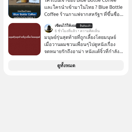
ใครเป็นเจ้าของ Blue Bottle Coffee
ทำไมบรรดาผู้นำเทคโนโลยีถึงยัง
คืน” #ป้าเก๋าเล่ากลโกง #แก้เกมกลโกง
และใครนำเข้ามาในไทย ? Blue Bottle
พยายามหลอกขายฝันลมๆ แล้งๆ นี้ให้
#อยู่อย่างยั่งยืน #Cybersecurity #เตือน
Coffee ร้านกาแฟจากสหรัฐฯ ที่ขึ้นชื่อ
กับคนทั้งโลก พวกเขากำลังซ่อนความ
ภัยออนไลน์
เรื่องความพิถีพิถัน กำลังจะเปิดสาขา
ลับอะไรไว้เบื้องหลังโปรเจกต์อวกาศที่
เขียนไว้ให้เธอ
ยืนยันแล้ว
แรกในประเทศไทย ที่ Central Park
6 ชั่วโมงที่แล้ว • ความคิดเห็น
ผลาญทรัพยากรมหาศาล วันนี้เราจะมา
มนุษย์รุ่นสุดท้ายที่ถูกเลี้ยงโดยมนุษย์
กะเทาะเปลือกความลวงโลกนี้กัน ใครที่
เมื่อวานผมชวนเพื่อนๆไปดูหนังเรื่อง
คิดว่าอนาคตของมนุษยชาติอยู่บนดาว
จดหมายรักถึงอาม่า หนังแต้จิ๋วที่กำลัง
ดวงอื่น เลือกฟังกันได้เลยนะครับ อย่า
โด่งดังทั่วโลกอยู่ในตอนนี้ เหตุเกิดจาก
ลืมกด Follow ติดตาม PodCast ช่อง
ป๊าผมเห็นโปสเตอร์หนังเรื่องนี้หลาย
ดูทั้งหมด
Geek Forever’s Podcast ของผมกัน
เดือนก่อนและอยากดูมาก ด้วยเพราะว่า
ด้วยนะครับ 🎧 ฟังผ่าน Spotify :
อากงก็มาจากเมืองจีน ป๊าก็พูดแต้จิ๋วได้
https://tinyurl.com/3yma5h3e 🎧
มีเรื่องราวมีความผูกพันที่ได้ยินตั้งแต่
ฟังผ่าน Apple Podcast :
เด็ก
https://apple.co/2lEqPPg 🎧 ฟังผ่าน
Podbean :
https://tinyurl.com/4kurcs6x 🎧 ฟัง
ผ่าน Youtube :
https://youtu.be/W2U60tbaMqM
The original article appeared here