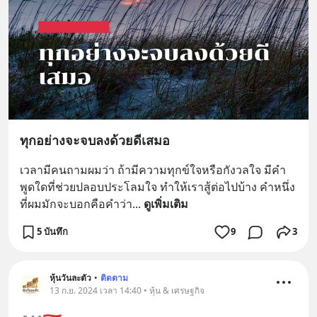
ทุกอย่างจะจบลงด้วยดีเสมอ
เวลามีคนถามผมว่า ถ้ามีความทุกข์ใจหรือกังวลใจ มีคำ
พูดใดที่ช่วยปลอบประโลมใจ ทำให้เราสู้ต่อไปบ้าง คำหนึ่ง
ที่ผมมักจะบอกคือคำว่า
... 
ดูเพิ่มเติม
5 บันทึก
9
3
หุ้นวันละตัว
•
ติดตาม
13 ก.ย. 2024 เวลา 14:40 • หุ้น & เศรษฐกิจ