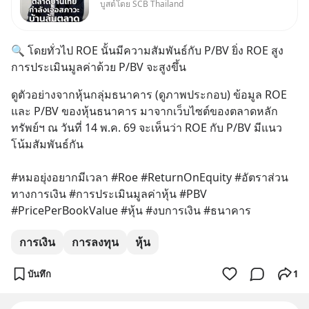
บูสต์โดย SCB Thailand
Oversupply หนักกว่าที่คิด และ
ปัญหานี้อาจไม่ได้จบแค่เรื่อง
เศรษฐกิจ #SCBEIC #อสังหา
🔍 โดยทั่วไป ROE นั้นมีความสัมพันธ์กับ P/BV ยิ่ง ROE สูง 
#บ้านล้นตลาด #เศรษฐกิจไทย
การประเมินมูลค่าด้วย P/BV จะสูงขึ้น
#EICAround #SCBThailand
สามารถดูคลิปท
ดูตัวอย่างจากหุ้นกลุ่มธนาคาร (ดูภาพประกอบ) ข้อมูล ROE 
และ P/BV ของหุ้นธนาคาร มาจากเว็บไซต์ของตลาดหลัก
ทรัพย์ฯ ณ วันที่ 14 พ.ค. 69 จะเห็นว่า ROE กับ P/BV มีแนว
โน้มสัมพันธ์กัน
#หมอยุ่งอยากมีเวลา #Roe #ReturnOnEquity #อัตราส่วน
ทางการเงิน #การประเมินมูลค่าหุ้น #PBV 
#PricePerBookValue #หุ้น #งบการเงิน #ธนาคาร
การเงิน
การลงทุน
หุ้น
บันทึก
1