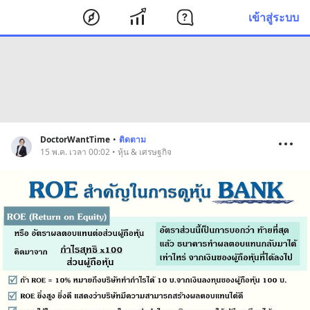
เข้าสู่ระบบ
DoctorWantTime
•
ติดตาม
15 พ.ค. เวลา 00:02 • หุ้น & เศรษฐกิจ