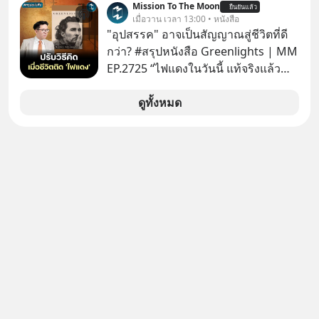
Mission To The Moon
ยืนยันแล้ว
คิดใหม่ได้เลยครับ! ในขณะที่โลกโฟกัส
เมื่อวาน เวลา 13:00 • หนังสือ
ชิป 3 นาโนเมตร แต่จีนกำลังเดินเกมที่
"อุปสรรค" อาจเป็นสัญญาณสู่ชีวิตที่ดี
น่ากลัวกว่า โดยการเข้ายึดครองตลาด
กว่า? #สรุปหนังสือ Greenlights | MM
‘Legacy Chips’ หรือชิปรุ่นเก่า ฟังดูไร้
EP.2725 “ไฟแดงในวันนี้ แท้จริงแล้ว
ค่า แต่มันคือหัวใจที่ซ่อนอยู่ในรถยนต์
อาจเป็นสัญญาณไฟเขียวที่ยังไม่ถึงเวลา
EV, อุปกรณ์การแพทย์ ไปจนถึง
เปลี่ยนสี” McConaughey ดาราดาวรุ่ง
ดูทั้งหมด
ขีปนาวุธ! จีนกำลังใช้ ‘Playbook’ เดิมที่
ในยุคหนึ่ง เคยปฏิเสธเงินค่าตัวหนังรอม
เคยใช้ถล่มตลาดโซล่าเซลล์มาแล้ว คือ
คอมที่สูงถึง 14.5 ล้านดอลลาร์ (หรือ
การทุ่มเงินอุดหนุนมหาศาลจนราคาพัง
ราว 500 ล้านบาท) เพียงเพราะเขาไม่
ทลาย ถ้าตะวันตกแก้เกมไม่ได้ อเมริกา
อยากขังตัวเองไว้ในกล่องเดิมๆ ผลที่
อาจต้องยอมจำนนและส่งมอบกุญแจ
ตามมาคือ โทรศัพท์ของเขากลายเป็น
ควบคุมโลกฮาร์ดแวร์ให้คู่แข่งอย่าง
ความเงียบสนิทนานถึง 14 เดือนเต็ม แต่
ถาวร สงครามที่โลกมองข้ามนี้ดุเดือด
ความเงียบและ "ไฟแดง" ในวันนั้นกลับ
แค่ไหน? เลือกฟังกันได้เลยนะครับ อย่า
กลายเป็นการถอยหลังเพื่อตั้งหลัก จนส่ง
ลืมกด Follow ติดตาม PodCast ช่อง
ให้เขาก้าวขึ้นไปยืนถือรางวัลออสการ์
Geek Forever’s Podcast ของผมกัน
ในบทบาทที่เปลี่ยนชีวิตเขาไปตลอดกาล
ด้วยนะครับ 🎧 ฟังผ่าน Spotify :
ใน MM EP. นี้ เราจะมาร่วมถอดรหัส
https://tinyurl.com/mr39sd7c 🎧 ฟัง
และปรับวิธีคิดกันว่า Greenlight (ไฟ