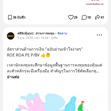
36 บันทึก
29
18
41
คลินิกหุ้น(vi) : สาระการลงทุน
•
ติดตาม
5 ม.ค. 2020 เวลา 10:24 • ธุรกิจ
อัตราส่วนด้านการเงิน "ฉบับอ่านเข้าใจง่ายๆ"
ROE ROA PE P/BV 👍🤔
เวลานักลงทุนจะศึกษาข้อมูลพื้นฐานการลงทุนของหุ้นเเต่
ละตัวหลักๆจะมีเครื่องมือ สำคัญๆในการใช้คัดเลือกหุ
... 
อ่านต่อ