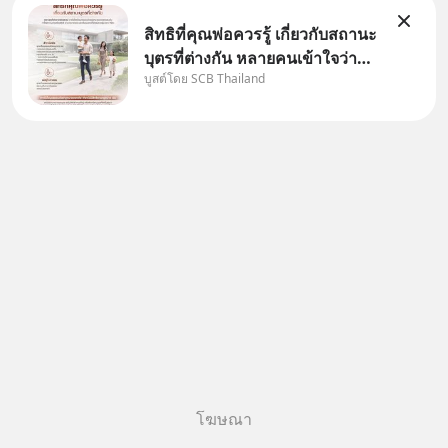
สิทธิที่คุณพ่อควรรู้ เกี่ยวกับสถานะ
บุตรที่ต่างกัน หลายคนเข้าใจว่า
บูสต์โดย SCB Thailand
"เมื่อเป็นลูกของพ่อและแม่ ก็ย่อม
เป็นบุตรชอบด้วยกฎหมายของทั้ง
สองฝ่าย" แต่ในความเป็นจริง
กฎหมายไทยไม่ได้กำหนดไว้แบบ
นั้น
โฆษณา