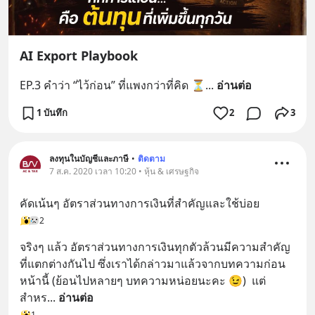
AI Export Playbook
EP.3 คำว่า “ไว้ก่อน” ที่แพงกว่าที่คิด ⏳
... 
อ่านต่อ
1 บันทึก
2
3
ลงทุนในบัญชีและภาษี
•
ติดตาม
7 ส.ค. 2020 เวลา 10:20 • หุ้น & เศรษฐกิจ
คัดเน้นๆ อัตราส่วนทางการเงินที่สำคัญและใช้บ่อย
2
จริงๆ แล้ว อัตราส่วนทางการเงินทุกตัวล้วนมีความสำคัญ
ที่แตกต่างกันไป ซึ่งเราได้กล่าวมาแล้วจากบทความก่อน
หน้านี้ (ย้อนไปหลายๆ บทความหน่อยนะคะ 😉)  แต่
สำหร
... 
อ่านต่อ
1