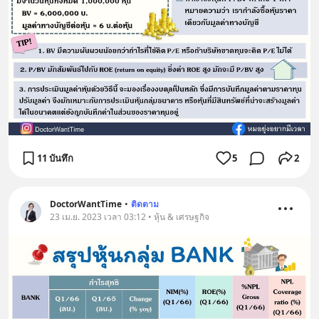
11 บันทึก
5
2
DoctorWantTime
•
ติดตาม
23 เม.ย. 2023 เวลา 03:12 • หุ้น & เศรษฐกิจ