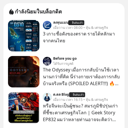
กำลังนิยมในบล็อกดิต
ลงทุนแมน
ยืนยันแล้ว
เมื่อวาน เวลา 08:00 • หุ้น & เศรษฐกิจ
3 เกาะชื่อดังของตราด รายได้หลักมา
จากคนไทย
Before you go
ได้รับการบูสต์
The Odyssey เมื่อการกลับบ้านใช้เวลา
นานกว่าที่คิด นี่ร่างกายเราต้องการกลับ
บ้านจริงหรือ (SPOILED ALERT!!!) 🔥
264.1
ด.ดล Blog
ยืนยันแล้ว
เมื่อวาน เวลา 16:15 • หุ้น & เศรษฐกิจ
หรือจีนจะเป็นผู้ชนะ? สมรภูมิชิปรุ่นเก่า
ที่ชี้ชะตาเศรษฐกิจโลก | Geek Story
EP832 ผมว่าหลายท่านอาจจะคิดว่า
สงครามชิปมีแค่เรื่อง AI ล้ำๆ ใช่ไหม?