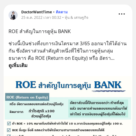
สั่งซื้อสินค้า Diip CBD 💬 LINE :
@diipgeek 🔗 หรือกดลิงก์
DoctorWantTime
•
ติดตาม
https://lin.ee/U91Fzyz
25 ต.ค. 2022 เวลา 00:32 • หุ้น & เศรษฐกิจ
ROE สำคัญในการดูหุ้น BANK
ช่วงนี้เป้นช่วงที่งบการเงินไตรมาส 3/65 ออกมาให้ได้อ่าน
กัน ซึ่งอัตราส่วนสำคัญตัวหนึ่งที่ใช้ในการดูหุ้นกลุ่ม
ธนาคาร คือ ROE (Return on Equity) หรือ อัตรา
... 
ดูเพิ่มเติม