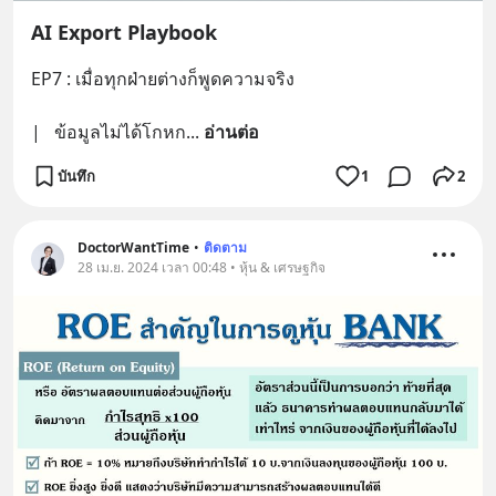
AI Export Playbook
EP7 : เมื่อทุกฝ่ายต่างก็พูดความจริง
|   ข้อมูลไม่ได้โกหก
... 
อ่านต่อ
บันทึก
1
2
DoctorWantTime
•
ติดตาม
28 เม.ย. 2024 เวลา 00:48 • หุ้น & เศรษฐกิจ