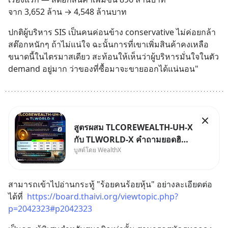
จาก 3,652 ล้าน → 4,548 ล้านบาท
ปกติผู้บริหาร SIS เป็นคนค่อนข้าง conservative ไม่ค่อยกล้า
สต๊อกหนักๆ ถ้าไม่แน่ใจ ฉะนั้นการที่เขาเพิ่มสินค้าคงเหลือ
ขนาดนี้ในไตรมาสเดียว สะท้อนให้เห็นว่าผู้บริหารมั่นใจในตัว 
demand อยู่มาก ว่าของที่ซื้อมาจะขายออกได้แน่นอน"
สูตรผสม TLCOREWEALTH-UH-X
กับ TLWORLD-X คำถามยอดฮิตที่
บูสต์โดย WealthX
คนใช้ WealthX ถามเข้ามา
สามารถเข้าไปอ่านกระทู้ "ร้อยคนร้อยหุ้น" อย่างละเอียดต่อ
ได้ที่  
https://board.thaivi.org/viewtopic.php?
p=2042323#p2042323