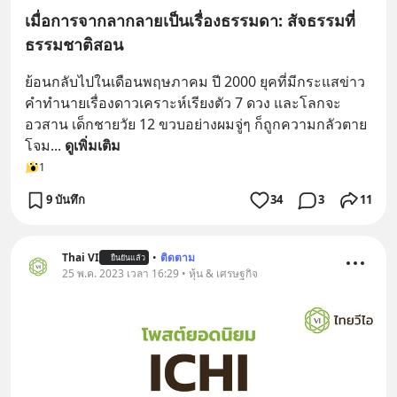
เมื่อการจากลากลายเป็นเรื่องธรรมดา: สัจธรรมที่
ธรรมชาติสอน
ย้อนกลับไปในเดือนพฤษภาคม ปี 2000 ยุคที่มีกระแสข่าว
คำทำนายเรื่องดาวเคราะห์เรียงตัว 7 ดวง และโลกจะ
อวสาน เด็กชายวัย 12 ขวบอย่างผมจู่ๆ ก็ถูกความกลัวตาย
โจม
... 
ดูเพิ่มเติม
1
9 บันทึก
34
3
11
Thai VI
•
ติดตาม
ยืนยันแล้ว
25 พ.ค. 2023 เวลา 16:29 • หุ้น & เศรษฐกิจ