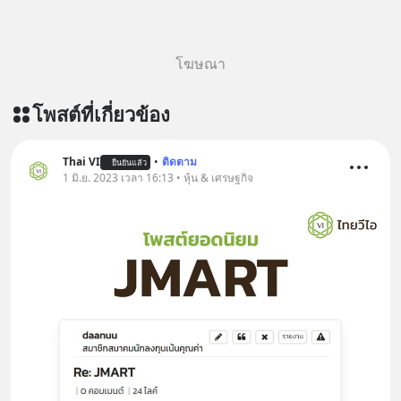
โฆษณา
โพสต์ที่เกี่ยวข้อง
Thai VI
•
ติดตาม
ยืนยันแล้ว
1 มิ.ย. 2023 เวลา 16:13 • หุ้น & เศรษฐกิจ