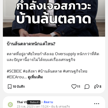
บ้านล้นตลาดหนักแค่ไหน?
ตลาดที่อยู่อาศัยไทยกำลังเจอ Oversupply หนักกว่าที่คิด 
และปัญหานี้อาจไม่ได้จบแค่เรื่องเศรษฐกิจ 
#SCBEIC #อสังหา #บ้านล้นตลาด #เศรษฐกิจไทย 
#EICArou
... 
ดูเพิ่มเติม
10 บันทึก
11
8
Thai VI
•
ติดตาม
ยืนยันแล้ว
23 ก.พ. 2023 เวลา 15:24 • หุ้น & เศรษฐกิจ