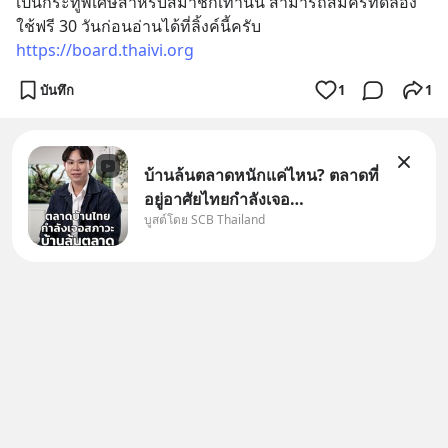
เป็นกระทู้พิเศษสำหรับสมาชิกเท่านั้น สามารถสมัครทดลอง
ใช้ฟรี 30 วันก่อนอ่านได้ที่ลิ้งค์นี้ครับ 
https://board.thaivi.org
บันทึก
1
1
บ้านล้นตลาดหนักแค่ไหน? ตลาดที่
อยู่อาศัยไทยกำลังเจอ
บูสต์โดย SCB Thailand
Oversupply หนักกว่าที่คิด และ
ปัญหานี้อาจไม่ได้จบแค่เรื่อง
เศรษฐกิจ #SCBEIC #อสังหา
#บ้านล้นตลาด #เศรษฐกิจไทย
#EICAround #SCBThailand
สามารถดูคลิปท