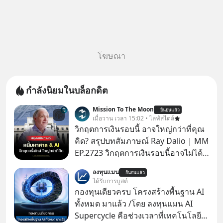
โฆษณา
กำลังนิยมในบล็อกดิต
Mission To The Moon
ยืนยันแล้ว
เมื่อวาน เวลา 15:02 • ไลฟ์สไตล์
วิกฤตการเงินรอบนี้ อาจใหญ่กว่าที่คุณ
คิด? สรุปบทสัมภาษณ์ Ray Dalio | MM
EP.2723 วิกฤตการเงินรอบนี้อาจไม่ได้
เหมือนทุกครั้งที่เราเคยเจอ เมื่อ Ray
ลงทุนแมน
ยืนยันแล้ว
Dalio ชายผู้เคยทำนายวิกฤตเศรษฐกิจ
ได้รับการบูสต์
มาแล้วหลายต่อหลายครั้ง ออกมาส่ง
กองทุนเดียวครบ โครงสร้างพื้นฐาน AI
สัญญาณเตือนระเบิดเวลาลูกใหม่ที่
ทั้งหมด มาแล้ว /โดย ลงทุนแมน AI
กำลังก่อตัวขึ้น จาก "ระเบิดหนี้สิน
Supercycle คือช่วงเวลาที่เทคโนโลยี