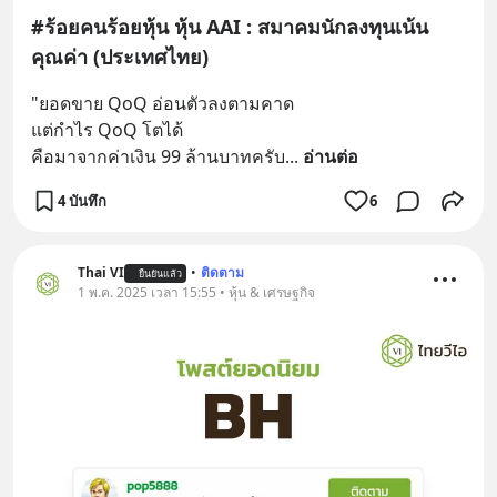
#ร้อยคนร้อยหุ้น หุ้น AAI : สมาคมนักลงทุนเน้น
คุณค่า (ประเทศไทย)
"ยอดขาย QoQ อ่อนตัวลงตามคาด
แต่กำไร QoQ โตได้
คือมาจากค่าเงิน 99 ล้านบาทครับ
... 
อ่านต่อ
4 บันทึก
6
Thai VI
•
ติดตาม
ยืนยันแล้ว
1 พ.ค. 2025 เวลา 15:55 • หุ้น & เศรษฐกิจ