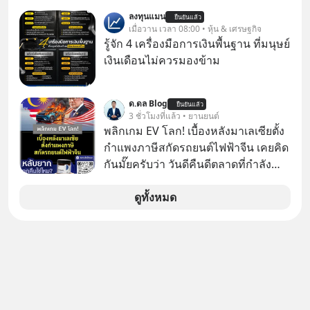
มหาศาล" ผสานเข้ากับ "ฟองสบู่กระแส
ปัญญาประดิษฐ์ จะกลายเป็นตัวขับ
ลงทุนแมน
AI" ที่ผู้คนกำลังแห่ไล่ราคาอย่างบ้าคลั่ง
ยืนยันแล้ว
เคลื่อนหลัก ของการเติบโตทาง
เมื่อวาน เวลา 08:00 • หุ้น & เศรษฐกิจ
บทเรียนจากประวัติศาสตร์ 500 ปี บอก
เศรษฐกิจ และวิถีชีวิตของผู้คนอย่าง
รู้จัก 4 เครื่องมือการเงินพื้นฐาน ที่มนุษย์
อะไรเรา? ระเบียบโลกกำลังจะเปลี่ยน
ยาวนานต่อจากนี้
เงินเดือนไม่ควรมองข้าม
มือไปในทิศทางไหน? และเราควรรับมือ
อย่างไรก่อนที่ทุกอย่างจะสายเกินไป?
ร่วมเจาะลึกบทวิเคราะห์และข้อคิดการ
ด.ดล Blog
ยืนยันแล้ว
3 ชั่วโมงที่แล้ว • ยานยนต์
เงินฉบับ Dalio กันได้ใน EP. นี้
พลิกเกม EV โลก! เบื้องหลังมาเลเซียตั้ง
#RayDalio #สรุปบทเรียน #การเงินการ
กำแพงภาษีสกัดรถยนต์ไฟฟ้าจีน เคยคิด
ลงทุน #MissionToTheMoon
กันมั๊ยครับว่า วันดีคืนดีตลาดที่กำลัง
#MissionToTheMoonPodcast
เติบโตพุ่งทะยาน จะถูกมือมืดเตะตัดขา
จนหน้าทิ่มแบบไม่ทันตั้งตัว…
ดูทั้งหมด