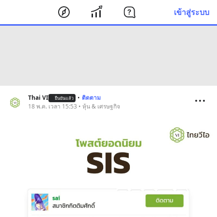
เข้าสู่ระบบ
Thai VI
•
ติดตาม
ยืนยันแล้ว
18 พ.ค. เวลา 15:53 • หุ้น & เศรษฐกิจ