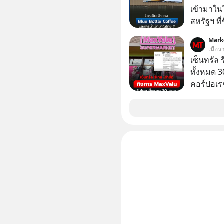
ประเทศไ
เข้ามาใน
สหรัฐฯ ที่
สาขาแรกใ
Mark
เมื่อว
เซ็นทรัล 
ทั้งหมด 3
คอร์ปอเรช
ตลาดหลัก
เข้าถือหุ
เจ้าของ 