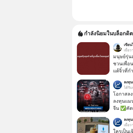
กำลังนิยมในบล็อกดิต
เขียนไ
เมื่อ
มนุษย์รุ่น
ชวนเพื่อนๆ
แต้จิ๋วที่
ป๊าผมเห็น
ลงทุ
อยากดูมาก ด้วยเพราะว่าอากงก็มาจากเมื
ได้รับ
ก็พูดแต้จิ
โอกาสลงทุ
เด็ก
ลงทุนแมน
จีน ✅คัดเ
เจ้าของผู
ลงทุ
ความจำ โ
เมื่อว
ภาษี Cap
ใครเป็นเ