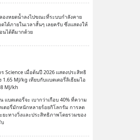
ยลองหยดน้ำลงไปขณะที่ระบบกำลังคาย
ดได้ภายในเวลาสั้นๆ เลยครับ ซึ่งแสดงให้
้อนได้ดีมากด้วย
าร Science เมื่อต้นปี 2026 เเสดงประสิทธิ
 1.65 MJ/kg เทียบกับแบตเตอรี่ลิเธียมไอ
1.08 MJ/kh
ทน แบตเตอรี่จะ เบากว่าเกือบ 40% ที่ความ
แบตเตอรี่มักหนักหลายร้อยกิโลกรัม การลด
อระยะทางวิ่งและประสิทธิภาพโดยรวมของ
ับ