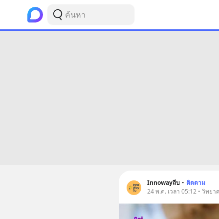
Innowayถีบ
•
ติดตาม
24 พ.ค. เวลา 05:12 • วิทยา