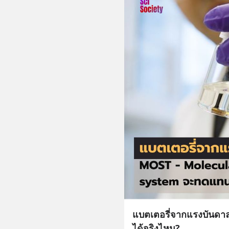
แบตเตอรี่จากแรงบันด
ได้จริงไหม?