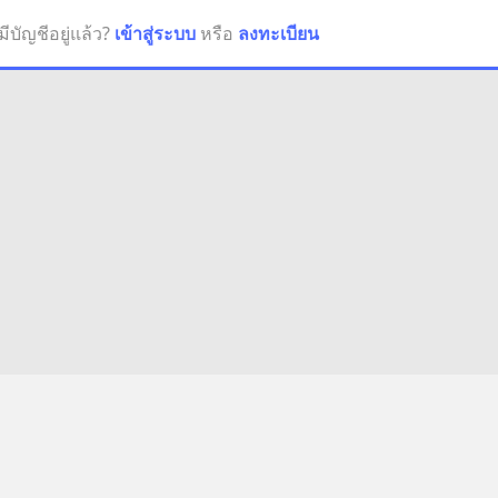
มีบัญชีอยู่แล้ว?
เข้าสู่ระบบ
หรือ
ลงทะเบียน