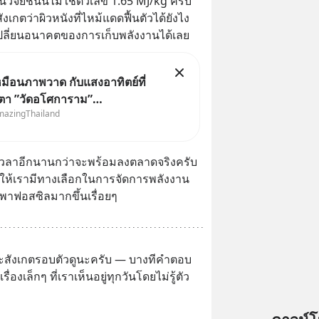
ิจัยชิ้นนี้ไม่ใช่ตัวเลข 1.65 MJ/kg ครับ 
ังเกตว่าผิวหนังที่ไหม้แดดฟื้นตัวได้ยังไง 
เปลี่ยนอนาคตของการเก็บพลังงานได้เลย
มือนภาพวาด กับแสงอาทิตย์ที่
บตา ”วัดอโศการาม”
mazingThailand
ปราการ
้เวลาอีกนานกว่าจะพร้อมลงตลาดจริงครับ 
ให้เรามีทางเลือกในการจัดการพลังงาน
พาฟอสซิลมากขึ้นเรื่อยๆ
ะสังเกตรอบตัวดูนะครับ — บางทีคำตอบ
องเล็กๆ ที่เราเห็นอยู่ทุกวันโดยไม่รู้ตัว