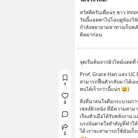
สวัสดีครับเพื่อนๆ ชาว inno
วันนี้แอดพาไปโฉบดูห้องวิจัย
กำลังพยายามหาทางเก็บพลัง
คิดมาก่อน
จุดเริ่มต้นจากผิวไหม้แดดที่
Prof. Grace Han แห่ง UC B
สามารถฟื้นตัวกลับมาได้เอง
1
พบได้เร็วกว่านี้แน่ๆ 😄)
สิ่งที่น่าสนใจคือกระบวนการ
3
เซลล์ผิวหนัง ที่มีความสาม
เรียงตัวเมื่อได้รับพลังงาน 
แรงบันดาลใจสำคัญที่ทำให้เ
ได้ เราจะสามารถใช้มันเก็
2