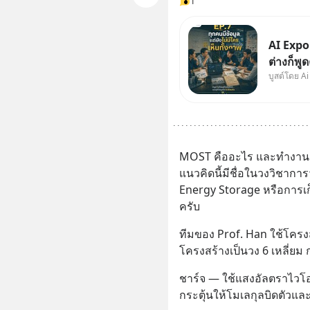
1
AI Expor
ต่างก็พูดความจริง 
บูสต์โดย Ai
คนเราเลื
เองเสมอ
MOST คืออะไร และทำงานย
แนวคิดนี้มีชื่อในวงวิชากา
Energy Storage หรือการเ
ครับ
ทีมของ Prof. Han ใช้โครงสร้
โครงสร้างเป็นวง 6 เหลี่ยม
ชาร์จ — ใช้แสงอัลตราไวโอ
กระตุ้นให้โมเลกุลบิดตัวและ