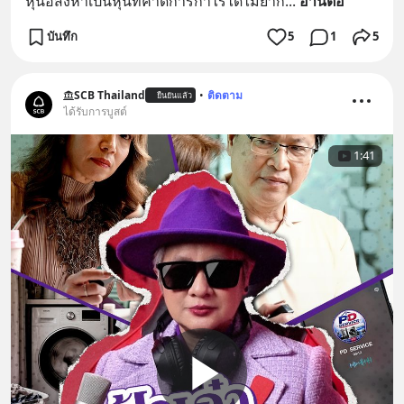
หุ้นอสังหาเป็นหุ้นที่คาดการกำไรได้ไม่ยาก
... 
อ่านต่อ
บันทึก
5
1
5
SCB Thailand
•
ติดตาม
ยืนยันแล้ว
ได้รับการบูสต์
1:41