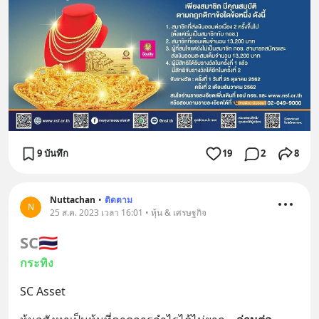
9 บันทึก
19
2
8
Nuttachan
•
ติดตาม
N
25 ส.ค. 2023 เวลา 16:01 • หุ้น & เศรษฐกิจ
SC
🇹🇭
กระทิง
SC Asset