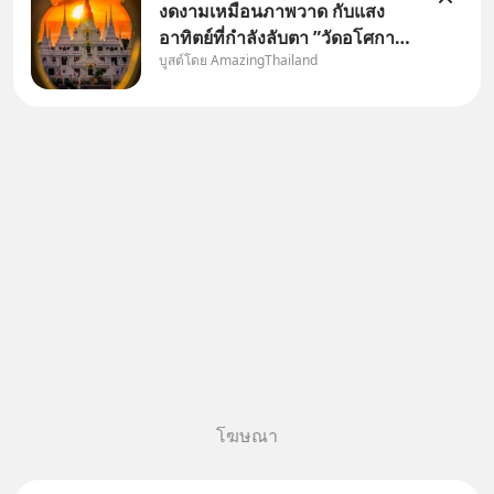
งดงามเหมือนภาพวาด กับแสง
อาทิตย์ที่กำลังลับตา ”วัดอโศกา
บูสต์โดย AmazingThailand
ราม” จ.สมุทรปราการ
โฆษณา