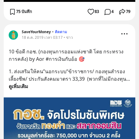
75 บันทึก
83
4
79
SaveYourMoney
•
ติดตาม
18 ต.ค. 2019 เวลา 03:17 • ข่าว
10 ข้อดี กอช. (กองทุนการออมแห่งชาติ โดย กระทรวง
การคลัง) by Aor #การเงินกับอ้อ 🎯
1. ส่งเสริมให้คน”นอกระบบ”ข้าราชการ/ กองทุนสำรอง
เลี้ยงชีพ/ ประกันสังคมมาตรา 33,39  (พวกที่ไม่มีกองทุน
... 
ดูเพิ่มเติม