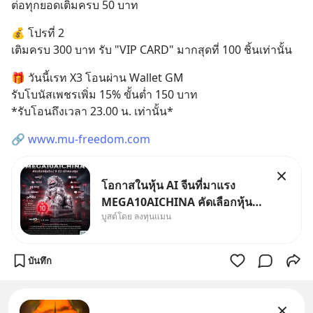
ต่อทุกยอดเติมครบ 50 บาท
💰 โปรที่ 2
เติมครบ 300 บาท รับ "VIP CARD" มากสุดที่ 100 ชิ้นเท่านั้น
🎁 วันนี้เรท X3 โอนผ่าน Wallet GM
รับโบนัสเพชรเพิ่ม 15% ขั้นต่ำ 150 บาท
*รับโอนถึงเวลา 23.00 น. เท่านั้น*
🔗 
www.mu-freedom.com
โอกาสในหุ้น AI จีนที่มาแรง
MEGA10AICHINA คัดเลือกหุ้น
บูสต์โดย ลงทุนแมน
ใหม่ 9 ตัว เข้ากองทุน.. ครอบคลุม
ทั้งซัปพลายเชน AI จีน พิเศษ ช่วง
3 - 19 ส.ค. 69 มีโปรโมชัน ลด
บันทึก
50% ค่าธรรมเนียมซื้อ | ยอด 2
ล้านบาทขึ้นไป ฟรีค่าธรร