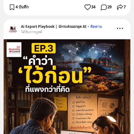
4 บันทึก
34
29
7
Ai Export Playbook | นักรบส่งออกยุค AI
•
ติดตาม
ได้รับการบูสต์