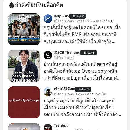
กำลังนิยมในบล็อกดิต
ลงทุนแมน
ยืนยันแล้ว
เมื่อวาน เวลา 12:00 • หุ้น & เศรษฐกิจ
สรุปสิ่งที่ต้องรู้ แต่ไม่ค่อยมีใครบอก เมื่อ
ถึงวัยที่เริ่มซื้อ RMF เพื่อลดหย่อนภาษี |
ลงทุนแมนจะเล่าให้ฟัง เมื่อเข้าสู่วัย
ทำงานและเริ่มมีรายได้ถึงเกณฑ์เสีย
SCB Thailand
ยืนยันแล้ว
ภาษี หลายคนมักได้รับคำแนะนำให้
ได้รับการบูสต์
ลงทุนใน RMF เพราะนอกจากจะช่วยลด
บ้านล้นตลาดหนักแค่ไหน? ตลาดที่อยู่
หย่อนภาษีได้แล้ว ยังเป็นโอกาสในการ
อาศัยไทยกำลังเจอ Oversupply หนัก
สร้างความมั่งคั่งระยะยาว แต่น้อยคน
กว่าที่คิด และปัญหานี้อาจไม่ได้จบแค่
นักที่จะลงลึกว่า ถ้าลงทุนใน RMF ควรรู้
เรื่องเศรษฐกิจ #SCBEIC #อสังหา #บ้าน
เขียนไว้ให้เธอ
อะไรบ้าง ควรดู ตรงไหน ทำอย่างไร ถึง
ยืนยันแล้ว
ล้นตลาด #เศรษฐกิจไทย #EICAround
เมื่อวาน เวลา 05:55 • ความคิดเห็น
จะดีกับเรา แล้วเราควรรู้ข้อมูลอะไร
#SCBThailand สามารถดูคลิปที่
มนุษย์รุ่นสุดท้ายที่ถูกเลี้ยงโดยมนุษย์
เกี่ยวกับ RMF บ้าง เพื่อให้นำไปใช้ต่อได้
youtube ประกอบได้ที่ link :
เมื่อวานผมชวนเพื่อนๆไปดูหนังเรื่อง
จริง ๆ ลงทุนแมนจะเล่าให้ฟัง
https://youtube.com/shorts/-
จดหมายรักถึงอาม่า หนังแต้จิ๋วที่กำลัง
xU9gYcfVJk?feature=share
โด่งดังทั่วโลกอยู่ในตอนนี้ เหตุเกิดจาก
Techhub
ป๊าผมเห็นโปสเตอร์หนังเรื่องนี้หลาย