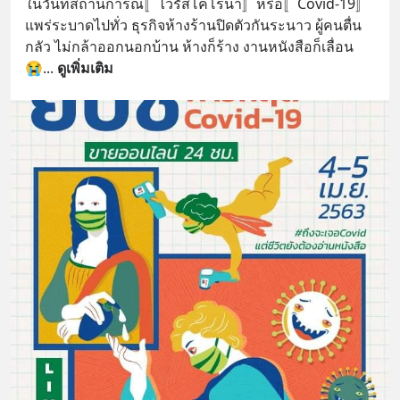
ในวันที่สถานการณ์〚ไวรัสโคโรนา〛หรือ〚Covid-19〛
แพร่ระบาดไปทั่ว ธุรกิจห้างร้านปิดตัวกันระนาว ผู้คนตื่น
กลัว ไม่กล้าออกนอกบ้าน ห้างก็ร้าง งานหนังสือก็เลื่อน 
😭
... 
ดูเพิ่มเติม