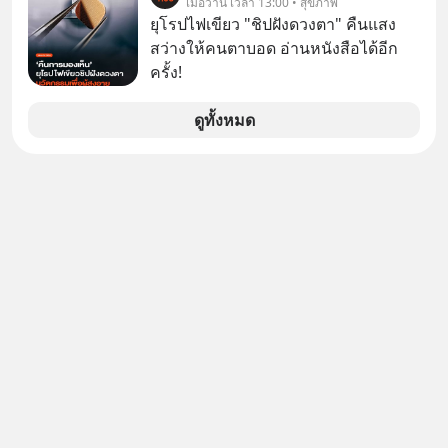
เมื่อวาน เวลา 13:00 • สุขภาพ
เดือนก่อนและอยากดูมาก ด้วยเพราะว่า
ยุโรปไฟเขียว "ชิปฝังดวงตา" คืนแสง
อากงก็มาจากเมืองจีน ป๊าก็พูดแต้จิ๋วได้
สว่างให้คนตาบอด อ่านหนังสือได้อีก
มีเรื่องราวมีความผูกพันที่ได้ยินตั้งแต่
ครั้ง!
เด็ก
ดูทั้งหมด