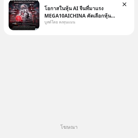
โอกาสในหุ้น AI จีนที่มาแรง
MEGA10AICHINA คัดเลือกหุ้น
บูสต์โดย ลงทุนแมน
ใหม่ 9 ตัว เข้ากองทุน.. ครอบคลุม
ทั้งซัปพลายเชน AI จีน พิเศษ ช่วง
3 - 19 ส.ค. 69 มีโปรโมชัน ลด
50% ค่าธรรมเนียมซื้อ | ยอด 2
ล้านบาทขึ้นไป ฟรีค่าธรร
โฆษณา