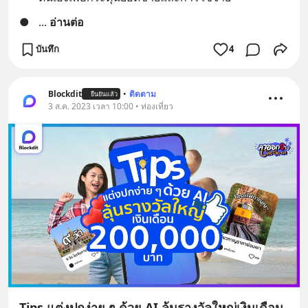
●
... 
อ่านต่อ
บันทึก
4
Blockdit
•
ติดตาม
ยืนยันแล้ว
3 ส.ค. 2023 เวลา 10:00 • ท่องเที่ยว
Tips แต่งปกง่าย ๆ ด้วย AI ลุ้นรางวัลใหญ่เงินเดือน