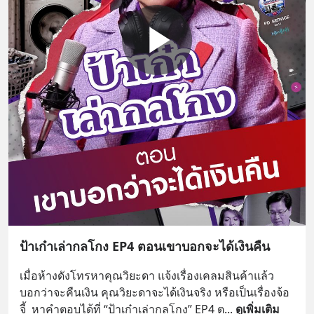
ป้าเก๋าเล่ากลโกง EP4 ตอนเขาบอกจะได้เงินคืน
เมื่อห้างดังโทรหาคุณวิยะดา แจ้งเรื่องเคลมสินค้าแล้ว
บอกว่าจะคืนเงิน คุณวิยะดาจะได้เงินจริง หรือเป็นเรื่องจ้อ
จี้  หาคำตอบได้ที่ “ป้าเก๋าเล่ากลโกง” EP4 ต
... 
ดูเพิ่มเติม