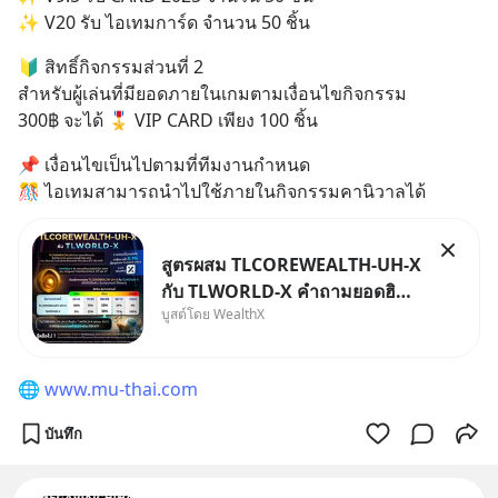
✨ V20 รับ ไอเทมการ์ด จำนวน 50 ชิ้น
🔰 สิทธิ์กิจกรรมส่วนที่ 2
สำหรับผู้เล่นที่มียอดภายในเกมตามเงื่อนไขกิจกรรม
300฿ จะได้ 🎖 VIP CARD เพียง 100 ชิ้น
📌 เงื่อนไขเป็นไปตามที่ทีมงานกำหนด
🎊 ไอเทมสามารถนำไปใช้ภายในกิจกรรมคานิวาลได้
สูตรผสม TLCOREWEALTH-UH-X
กับ TLWORLD-X คำถามยอดฮิตที่
บูสต์โดย WealthX
คนใช้ WealthX ถามเข้ามา
🌐 
www.mu-thai.com
บันทึก