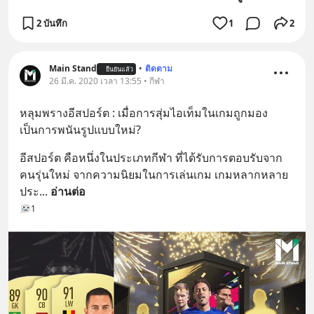
2 บันทึก
1
2
Main Stand
•
ติดตาม
ยืนยันแล้ว
26 มี.ค. 2020 เวลา 13:55 • กีฬา
หลุมพรางอีสปอร์ต : เมื่อการสุ่มไอเท็มในเกมถูกมอง
เป็นการพนันรูปแบบใหม่?
อีสปอร์ต คือหนึ่งในประเภทกีฬา ที่ได้รับการตอบรับจาก
คนรุ่นใหม่ จากความนิยมในการเล่นเกม เกมหลากหลาย
ประ
... 
อ่านต่อ
1