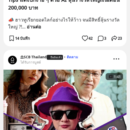
200,000 บาท
📣 ฮาวทูเรียกยอดไลก์อย่างไรให้ว้าว จนมีสิทธิ์ลุ้นรางวัล
ใหญ่ ?!
... 
อ่านต่อ
14 บันทึก
42
3
23
SCB Thailand
•
ติดตาม
ยืนยันแล้ว
ได้รับการบูสต์
1:41