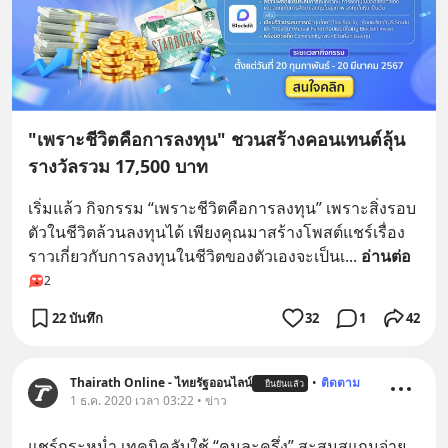
"เพราะชีวิตคือการลงทุน" ชวนสร้างคอนเทนต์ลุ้น
รางวัลรวม 17,500 บาท
เริ่มแล้ว กิจกรรม “เพราะชีวิตคือการลงทุน” เพราะสิ่งรอบ
ตัวในชีวิตล้วนลงทุนได้ เพียงคุณมาสร้างโพสต์แชร์เรื่อง
ราวเกี่ยวกับการลงทุนในชีวิตของตัวเองจะเป็นเ
... 
อ่านต่อ
2
22 บันทึก
32
1
42
Thairath Online - ไทยรัฐออนไลน์
•
ติดตาม
ยืนยันแล้ว
1 ธ.ค. 2020 เวลา 03:22 • ข่าว
แชร์กระหน่ำ เทคนิคลับใช้ “คนละครึ่ง” สะสมสแกนจ่าย