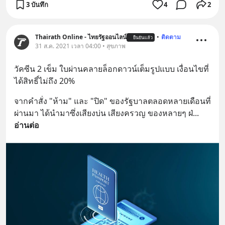
3 บันทึก
4
2
Thairath Online - ไทยรัฐออนไลน์
•
ติดตาม
ยืนยันแล้ว
31 ส.ค. 2021 เวลา 04:00 • สุขภาพ
วัคซีน 2 เข็ม ใบผ่านคลายล็อกดาวน์เต็มรูปแบบ เงื่อนไขที่
ได้สิทธิ์ไม่ถึง 20%
จากคำสั่ง "ห้าม" และ "ปิด" ของรัฐบาลตลอดหลายเดือนที่
ผ่านมา ได้นำมาซึ่งเสียงบ่น เสียงครวญ ของหลายๆ ฝ่
... 
อ่านต่อ