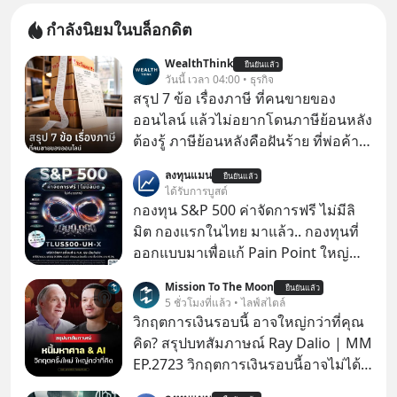
กำลังนิยมในบล็อกดิต
WealthThink
ยืนยันแล้ว
วันนี้ เวลา 04:00 • ธุรกิจ
สรุป 7 ข้อ เรื่องภาษี ที่คนขายของ
ออนไลน์ แล้วไม่อยากโดนภาษีย้อนหลัง
ต้องรู้ ภาษีย้อนหลังคือฝันร้าย ที่พ่อค้า
แม่ค้าคนไหนก็คงไม่อยากพบเจอ
ลงทุนแมน
ยืนยันแล้ว
ได้รับการบูสต์
กองทุน S&P 500 ค่าจัดการฟรี ไม่มีลิ
มิต กองแรกในไทย มาแล้ว.. กองทุนที่
ออกแบบมาเพื่อแก้ Pain Point ใหญ่
ของนักลงทุนไทยพร้อมกัน 3 เรื่อง
Mission To The Moon
ยืนยันแล้ว
5 ชั่วโมงที่แล้ว • ไลฟ์สไตล์
วิกฤตการเงินรอบนี้ อาจใหญ่กว่าที่คุณ
คิด? สรุปบทสัมภาษณ์ Ray Dalio | MM
EP.2723 วิกฤตการเงินรอบนี้อาจไม่ได้
เหมือนทุกครั้งที่เราเคยเจอ เมื่อ Ray