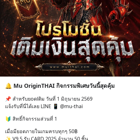
🔔 Mu OriginTHAI กิจกรรมพิเศษวันนี้สุดคุ้ม
📌 สำหรับยoดlติม วันที่ 1 มิถุนายน 2569
แจ้งรับที่นี่ได้เลย LINE 📱 @mu-thai
🔰 สิทธิ์กิจกรรมส่วนที่ 1
เมื่อมียอดภายในเกมครบทุกๆ 50฿
✨ V9.5 รับ CARD 2025 จำนวน 50 ชิ้น