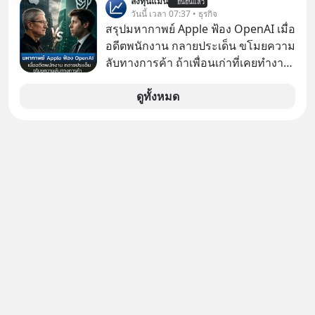
ลงทุนแมน
ยืนยันแล้ว
Dalio ชายผู้เคยทำนายวิกฤตเศรษฐกิจ
วันนี้ เวลา 07:37 • ธุรกิจ
มาแล้วหลายต่อหลายครั้ง ออกมาส่ง
สรุปมหากาพย์ Apple ฟ้อง OpenAI เมื่อ
สัญญาณเตือนระเบิดเวลาลูกใหม่ที่
อดีตพนักงาน กลายประเด็น ขโมยความ
กำลังก่อตัวขึ้น จาก "ระเบิดหนี้สิน
ลับทางการค้า ถ้าเพื่อนเก่าที่เคยทำงาน
มหาศาล" ผสานเข้ากับ "ฟองสบู่กระแส
ด้วยกัน ทักมาขอให้เราช่วยหาไฟล์งาน
AI" ที่ผู้คนกำลังแห่ไล่ราคาอย่างบ้าคลั่ง
เก่าที่เขาเคยทำไว้ ตอนยังอยู่บริษัท
ดูทั้งหมด
บทเรียนจากประวัติศาสตร์ 500 ปี บอก
เดียวกัน
อะไรเรา? ระเบียบโลกกำลังจะเปลี่ยน
มือไปในทิศทางไหน? และเราควรรับมือ
อย่างไรก่อนที่ทุกอย่างจะสายเกินไป?
ร่วมเจาะลึกบทวิเคราะห์และข้อคิดการ
เงินฉบับ Dalio กันได้ใน EP. นี้
#RayDalio #สรุปบทเรียน #การเงินการ
ลงทุน #MissionToTheMoon
#MissionToTheMoonPodcast