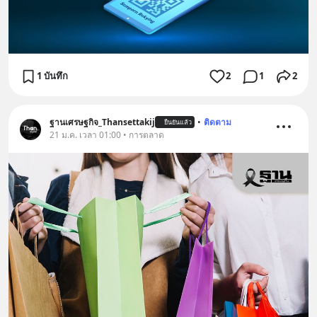
1 บันทึก
2
1
2
ฐานเศรษฐกิจ_Thansettakij
•
ติดตาม
ยืนยันแล้ว
21 ม.ค. เวลา 01:00 • การตลาด