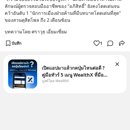
ลักษณ์ผู้ตรวจสอบมืออาชีพของ “อภิสิทธิ์” ยังคงโดดเด่นจน
คว้าอันดับ 1 "นักการเมืองฝ่ายค้านที่มีบทบาทโดดเด่นที่สุด" 
ของสวนดุสิตโพล ถึง 2 เดือนซ้อน
บทความโดย ศราวุธ เอี่ยมเซี่ยม
บันทึก
1
เปิดแอปมาแล้วกดปุ่มไหนต่อดี ?
คู่มือทัวร์ 5 เมนู WealthX ที่มือ
บูสต์โดย WealthX
ใหม่ควรรู้ สำหรับใครที่เพิ่งโหลด
แอปมา แต่ยังงง ๆ ไม่รู้ว่าต้องกด
ปุ่มไหนต่อ อ่านโพสต์นี้เลย
WealthX จะขอพาไปทัวร์ 5 เมนู
หลัก ที่จะทำให้คุ