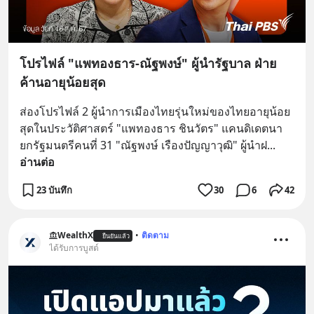
โปรไฟล์ "แพทองธาร-ณัฐพงษ์" ผู้นำรัฐบาล ฝ่าย
ค้านอายุน้อยสุด
ส่องโปรไฟล์ 2 ผู้นำการเมืองไทยรุ่นใหม่ของไทยอายุน้อย
สุดในประวัติศาสตร์ "แพทองธาร ชินวัตร" แคนดิเดตนา
ยกรัฐมนตรีคนที่ 31 "ณัฐพงษ์ เรืองปัญญาวุฒิ" ผู้นำฝ
... 
อ่านต่อ
23 บันทึก
30
6
42
WealthX
•
ติดตาม
ยืนยันแล้ว
ได้รับการบูสต์