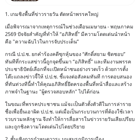
จีนแซงหน้า Tencent ขณะ
เดียวกัน TSMC เป็นบริษัทอันดับ 1
1. เกมชิงพื้นที่ข่าวรายวัน ตัดหน้าพรรคใหญ่
ในไต้หวันมานานแล้ว
เมื่อพิจารณาจากเหตุการณ์ในช่วงเดือนเมษายน - พฤษภาคม 
2569 ปัจจัยสำคัญที่ทำให้ “อภิสิทธิ์” มีความโดดเด่นนำหน้า 
คือ "ความฉับไวในการจับประเด็น”
กรณี ป.ป.ช. ยกคำร้องคดีซุกหุ้นของ “ศักดิ์สยาม ชิดชอบ” 
ทันทีที่กระแสข่าวนี้ถูกจุดขึ้นมา “อภิสิทธิ์” และทีมงานพรรค
ประชาธิปัตย์เลือกที่จะเปิดหน้าชนอย่างรวดเร็ว ด้วยการตั้ง
โต๊ะแถลงข่าวจี้ให้ ป.ป.ช. ชี้แจงต่อสังคมทันที การตอบสนอง
ที่ทันท่วงทีนี้ทำให้คุณอภิสิทธิ์ยึดครองพื้นที่หน้าสื่อและสร้าง
ภาพจำในฐานะ "ผู้ตรวจสอบหลัก" ไปได้ก่อน
ในขณะที่พรรคประชาชน แม้จะเป็นตัวตั้งตัวตีในการล่าราย
ชื่อเพื่อยื่นเอาผิด ป.ป.ช. แต่เมื่อเป็นกระบวนการที่ต้องใช้เวลา
รวบรวมหลักฐาน จึงทำให้การสื่อสารในข่าวรายวันเสียเปรียบ 
และถูกชิงความโดดเด่นไปโดยปริยาย
2. ชั้นเชิงการกำหนดวาระ บนสมรภูมิการเมือง