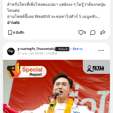
สำหรับใครที่เพิ่งโหลดแอปมา แต่ยังงง ๆ ไม่รู้ว่าต้องกดปุ่ม
ไหนต่อ
อ่านโพสต์นี้เลย WealthX จะขอพาไปทัวร์ 5 เมนูหลัก
... 
อ่านต่อ
4 บันทึก
5
ฐานเศรษฐกิจ_Thansettakij
•
ติดตาม
ยืนยันแล้ว
21 ม.ค. เวลา 05:00 • การเมือง