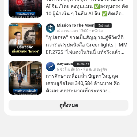
MySQL ฐานข้อมูลระดับตำนานที่
AI จีน /โดย ลงทุนแมน ✅ลงทุนตรง คัด
โปรแกรมเมอร์คนหนึ่งใช้เวลา 27 ปี
10 ผู้นำเน้น ๆ ในธีม AI จีน ✅คัดเลือก
ปลุกปั้นและตั้งชื่อตามลูกสาวของตัวเอง
หุ้นใหม่ 9 ตัว เข้ากองทุน ✅ร่วมเป็น
Mission To The Moon
เมื่อรู้ว่าผลงานชิ้นเอกกำลังจะตกไปอยู่
ยืนยันแล้ว
เจ้าของผู้นำ AI จีน ตั้งแต่โรงงานผลิตชิป
เมื่อวาน เวลา 13:00 • หนังสือ
ในมือของอาณาจักรที่จ้องจะทำลายมัน
หน่วยความจำ โมเดล AI ยันหุ่นยนต์
"อุปสรรค" อาจเป็นสัญญาณสู่ชีวิตที่ดี
เขาถึงขั้นต้องเขียนจดหมายเปิดผนึก
✅ได้การรับยกเว้นภาษี Capital Gain
กว่า? #สรุปหนังสือ Greenlights | MM
ขอร้องคนทั้งอินเทอร์เน็ตให้ช่วยหยุดยั้ง
ตามกฎหมายภาษีของประเทศไทย
EP.2725 “ไฟแดงในวันนี้ แท้จริงแล้ว
ดีลนี้! เกิดอะไรขึ้นหลังจากการควบรวม
อาจเป็นสัญญาณไฟเขียวที่ยังไม่ถึงเวลา
กิจการครั้งประวัติศาสตร์? ยักษ์ใหญ่
ลงทุนแมน
ยืนยันแล้ว
เปลี่ยนสี” McConaughey ดาราดาวรุ่ง
6 ชั่วโมงที่แล้ว • หุ้น & เศรษฐกิจ
ตั้งใจซื้อไปพัฒนาต่อ หรือแค่ซื้อไป “ฆ่า”
ในยุคหนึ่ง เคยปฏิเสธเงินค่าตัวหนังรอม
การศึกษาเหลื่อมล้ำ ปัญหาใหญ่ฉุด
ให้พ้นทางกันแน่? และทำไมจุดจบของ
คอมที่สูงถึง 14.5 ล้านดอลลาร์ (หรือ
เศรษฐกิจไทย 340,584 ล้านบาท คือ
เรื่องนี้ ถึงเป็นการฆาตกรรมแบบสโลว์
ราว 500 ล้านบาท) เพียงเพราะเขาไม่
ตัวเลขงบประมาณที่กระทรวง
โมชันที่ไม่มีแม้แต่ศพให้เห็น? เลือกฟัง
อยากขังตัวเองไว้ในกล่องเดิมๆ ผลที่
ศึกษาธิการ ได้รับจัดสรรในงบประมาณ
กันได้เลยนะครับ อย่าลืมกด Follow
ตามมาคือ โทรศัพท์ของเขากลายเป็น
รายจ่ายประจำปี 2568 ซึ่งมากที่สุดเป็น
ดูทั้งหมด
ติดตาม PodCast ช่อง Geek Forever’s
ความเงียบสนิทนานถึง 14 เดือนเต็ม แต่
อันดับ 2 รองจากกระทรวงการคลัง
Podcast ของผมกันด้วยนะครับ 🎧 ฟัง
ความเงียบและ "ไฟแดง" ในวันนั้นกลับ
ผ่าน Spotify : https://bit.ly/4g4SW17
กลายเป็นการถอยหลังเพื่อตั้งหลัก จนส่ง
🎧 ฟังผ่าน Apple Podcast :
ให้เขาก้าวขึ้นไปยืนถือรางวัลออสการ์
https://bit.ly/4cw7rdh 🎧 ฟังผ่าน