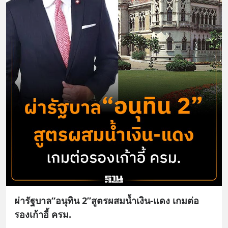
ผ่ารัฐบาล“อนุทิน 2”สูตรผสมน้ำเงิน-แดง เกมต่อ
รองเก้าอี้ ครม.