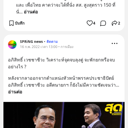
และ เพื่อไทย คาดว่าจะได้ที่นั่ง สส. สูงสุดราว 150 ที่
นั่
... 
อ่านต่อ
บันทึก
4
2
SPRiNG news
•
ติดตาม
16 ก.พ. 2022 เวลา 13:00 • การเมือง
อภิสิทธิ์ เวชชาชีวะ วิเคราะห์จุดจบลุงตู่ จะพักยกหรือจบ
อย่างไร ?
หลังจากลาออกจากตำแหน่งหัวหน้าพรรคประชาธิปัตย์ 
อภิสิทธิ์ เวชชาชีวะ อดีตนายกฯ ก็ยังไม่มีความชัดเจนว่า
... 
อ่านต่อ