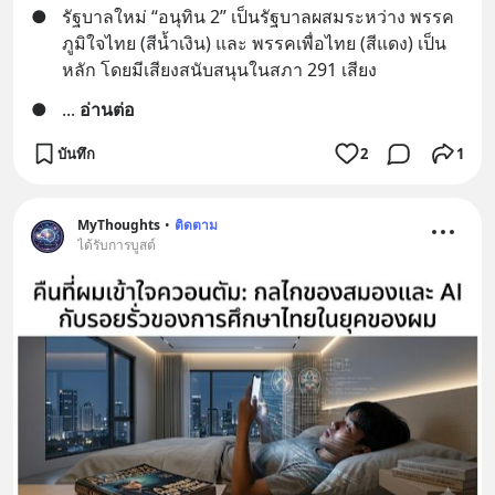
●
รัฐบาลใหม่ “อนุทิน 2” เป็นรัฐบาลผสมระหว่าง พรรค
ภูมิใจไทย (สีน้ำเงิน) และ พรรคเพื่อไทย (สีแดง) เป็น
หลัก โดยมีเสียงสนับสนุนในสภา 291 เสียง
●
... 
อ่านต่อ
บันทึก
2
1
MyThoughts
•
ติดตาม
ได้รับการบูสต์