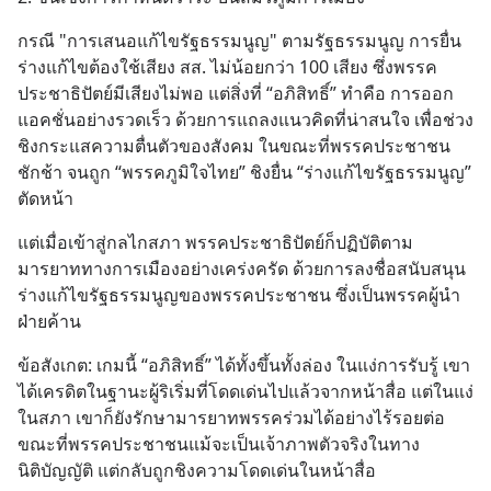
กรณี "การเสนอแก้ไขรัฐธรรมนูญ" ตามรัฐธรรมนูญ การยื่น
ร่างแก้ไขต้องใช้เสียง สส. ไม่น้อยกว่า 100 เสียง ซึ่งพรรค
ประชาธิปัตย์มีเสียงไม่พอ แต่สิ่งที่ “อภิสิทธิ์” ทำคือ การออก
แอคชั่นอย่างรวดเร็ว ด้วยการแถลงแนวคิดที่น่าสนใจ เพื่อช่วง
ชิงกระแสความตื่นตัวของสังคม ในขณะที่พรรคประชาชน
ชักช้า จนถูก “พรรคภูมิใจไทย” ชิงยื่น “ร่างแก้ไขรัฐธรรมนูญ” 
ตัดหน้า
แต่เมื่อเข้าสู่กลไกสภา พรรคประชาธิปัตย์ก็ปฏิบัติตาม
มารยาททางการเมืองอย่างเคร่งครัด ด้วยการลงชื่อสนับสนุน
ร่างแก้ไขรัฐธรรมนูญของพรรคประชาชน ซึ่งเป็นพรรคผู้นำ
ฝ่ายค้าน
ข้อสังเกต: เกมนี้ “อภิสิทธิ์” ได้ทั้งขึ้นทั้งล่อง ในแง่การรับรู้ เขา
ได้เครดิตในฐานะผู้ริเริ่มที่โดดเด่นไปแล้วจากหน้าสื่อ แต่ในแง่
ในสภา เขาก็ยังรักษามารยาทพรรคร่วมได้อย่างไร้รอยต่อ 
ขณะที่พรรคประชาชนแม้จะเป็นเจ้าภาพตัวจริงในทาง
นิติบัญญัติ แต่กลับถูกชิงความโดดเด่นในหน้าสื่อ