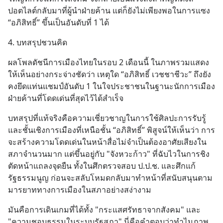
ปอตไลต์กลับมาที่ผู้นำฝ่ายค้าน แต่ก็ยังไม่เพียงพอในการแซง 
“อภิสิทธิ์” ขึ้นเป็นอันดับที่ 1 ได้
4. บทสรุปชวนคิด
ผลโพลดัชนีการเมืองไทยในรอบ 2 เดือนนี้ ในภาพรวมแสดง
ให้เห็นอย่างกระจ่างชัดว่า เหตุใด “อภิสิทธิ์ เวชชาชีวะ” ถึงยัง
คงยึดแท่นแชมป์อันดับ 1 ในใจประชาชนในฐานะนักการเมือง
ฝ่ายค้านที่โดดเด่นที่สุดไว้ได้สำเร็จ
บทสรุปที่แท้จริงคือความเชี่ยวชาญในการใช้ศิลปะการรับรู้ 
และชั้นเชิงการเมืองที่เหนือชั้น “อภิสิทธิ์” พิสูจน์ให้เห็นว่า การ
จะสร้างความโดดเด่นในหน้าสื่อไม่จำเป็นต้องอาศัยเสียงใน
สภาจำนวนมาก แต่ขึ้นอยู่กับ "จังหวะก้าว" ที่ฉับไวในการชิง
ตัดหน้าแถลงจุดยืน ทั้งในศึกตรวจสอบ ป.ป.ช. และศึกแก้
รัฐธรรมนูญ ก่อนจะสลับโหมดกลับมาทำหน้าที่สนับสนุนตาม
มารยาททางการเมืองในสภาอย่างสง่างาม
มันคือการเดินเกมที่ได้ทั้ง "กระแสศรัทธาจากสังคม" และ 
"ความชอบธรรมในระบบรัฐสภา" นี่คือคำตอบว่าทำไมภาพ