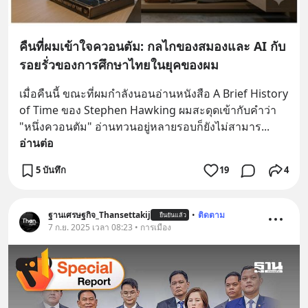
คืนที่ผมเข้าใจควอนตัม: กลไกของสมองและ AI กับ
รอยรั่วของการศึกษาไทยในยุคของผม
เมื่อคืนนี้ ขณะที่ผมกำลังนอนอ่านหนังสือ A Brief History 
of Time ของ Stephen Hawking ผมสะดุดเข้ากับคำว่า 
"หนึ่งควอนตัม" อ่านทวนอยู่หลายรอบก็ยังไม่สามาร
... 
อ่านต่อ
5 บันทึก
19
4
ฐานเศรษฐกิจ_Thansettakij
•
ติดตาม
ยืนยันแล้ว
7 ก.ย. 2025 เวลา 08:23 • การเมือง