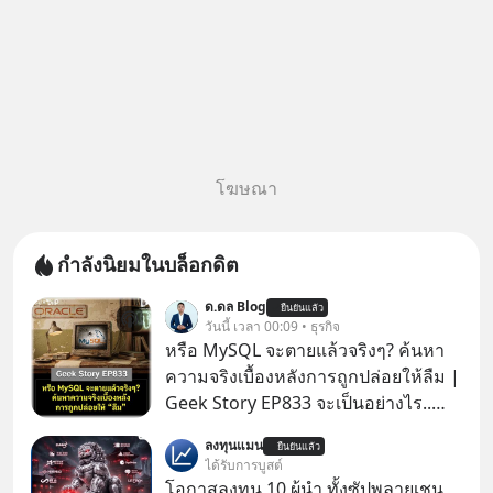
โฆษณา
กำลังนิยมในบล็อกดิต
ด.ดล Blog
ยืนยันแล้ว
วันนี้ เวลา 00:09 • ธุรกิจ
หรือ MySQL จะตายแล้วจริงๆ? ค้นหา
ความจริงเบื้องหลังการถูกปล่อยให้ลืม |
Geek Story EP833 จะเป็นอย่างไร..
เมื่อซอฟต์แวร์ฟรีที่หล่อเลี้ยงเว็บไซต์
ลงทุนแมน
ยืนยันแล้ว
กว่าครึ่งโลก ถูกมหาเศรษฐีคู่แข่งทุ่มเงิน
ได้รับการบูสต์
ซื้อกิจการไป? นี่คือเรื่องจริงของ
โอกาสลงทุน 10 ผู้นำ ทั้งซัปพลายเชน