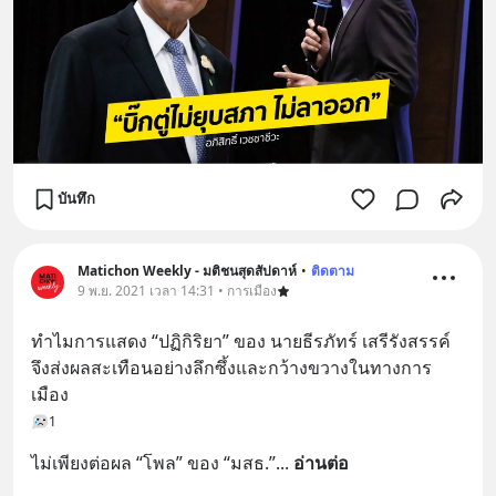
บันทึก
Matichon Weekly - มติชนสุดสัปดาห์
•
ติดตาม
9 พ.ย. 2021 เวลา 14:31 • การเมือง
ทําไมการแสดง “ปฏิกิริยา” ของ นายธีรภัทร์ เสรีรังสรรค์ 
จึงส่งผลสะเทือนอย่างลึกซึ้งและกว้างขวางในทางการ
เมือง
1
ไม่เพียงต่อผล “โพล” ของ “มสธ.”
... 
อ่านต่อ