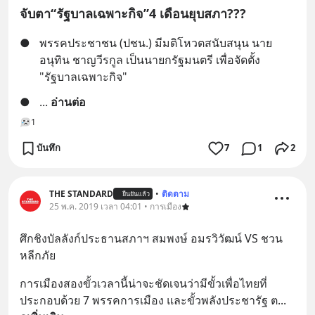
จับตา“รัฐบาลเฉพาะกิจ”4 เดือนยุบสภา???
●
พรรคประชาชน (ปชน.) มีมติโหวตสนับสนุน นาย
อนุทิน ชาญวีรกูล เป็นนายกรัฐมนตรี เพื่อจัดตั้ง 
"รัฐบาลเฉพาะกิจ"
●
... 
อ่านต่อ
1
บันทึก
7
1
2
THE STANDARD
•
ติดตาม
ยืนยันแล้ว
25 พ.ค. 2019 เวลา 04:01 • การเมือง
ศึกชิงบัลลังก์ประธานสภาฯ สมพงษ์ อมรวิวัฒน์ VS ชวน 
หลีกภัย
การเมืองสองขั้วเวลานี้น่าจะชัดเจนว่ามีขั้วเพื่อไทยที่
ประกอบด้วย 7 พรรคการเมือง และขั้วพลังประชารัฐ ต
... 