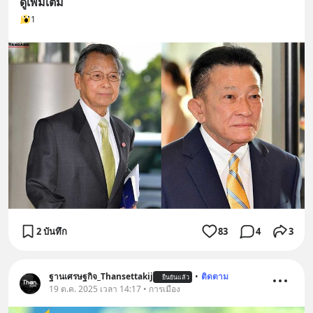
ดูเพิ่มเติม
1
2 บันทึก
83
4
3
ฐานเศรษฐกิจ_Thansettakij
•
ติดตาม
ยืนยันแล้ว
19 ต.ค. 2025 เวลา 14:17 • การเมือง