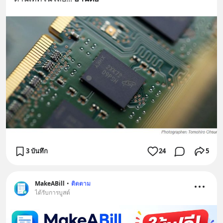
3 บันทึก
24
5
MakeABill
•
ติดตาม
ได้รับการบูสต์