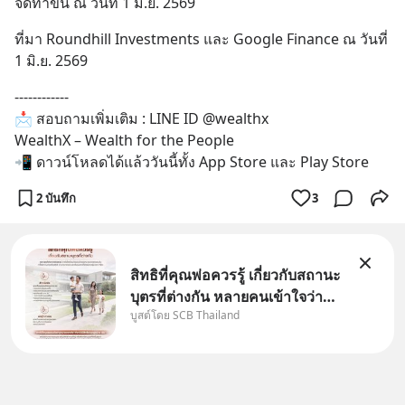
จัดทำขึ้น ณ วันที่ 1 มิ.ย. 2569
ที่มา Roundhill Investments และ Google Finance ณ วันที่ 
1 มิ.ย. 2569
------------ 
📩 สอบถามเพิ่มเติม : LINE ID @wealthx 
WealthX – Wealth for the People  
📲 ดาวน์โหลดได้แล้ววันนี้ทั้ง App Store และ Play Store
2 บันทึก
3
สิทธิที่คุณพ่อควรรู้ เกี่ยวกับสถานะ
บุตรที่ต่างกัน หลายคนเข้าใจว่า
บูสต์โดย SCB Thailand
"เมื่อเป็นลูกของพ่อและแม่ ก็ย่อม
เป็นบุตรชอบด้วยกฎหมายของทั้ง
สองฝ่าย" แต่ในความเป็นจริง
กฎหมายไทยไม่ได้กำหนดไว้แบบ