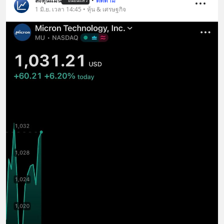
ลงทุนแมน
•
ติดตาม
ยืนยันแล้ว
1 มิ.ย. เวลา 14:45 • หุ้น & เศรษฐกิจ