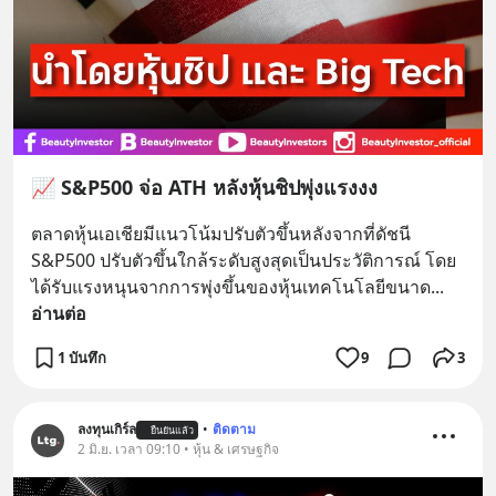
📈 S&P500 จ่อ ATH หลังหุ้นชิปพุ่งแรงงง
ตลาดหุ้นเอเชียมีแนวโน้มปรับตัวขึ้นหลังจากที่ดัชนี 
S&P500 ปรับตัวขึ้นใกล้ระดับสูงสุดเป็นประวัติการณ์ โดย
ได้รับแรงหนุนจากการพุ่งขึ้นของหุ้นเทคโนโลยีขนาด
... 
อ่านต่อ
1 บันทึก
9
3
ลงทุนเกิร์ล
•
ติดตาม
ยืนยันแล้ว
2 มิ.ย. เวลา 09:10 • หุ้น & เศรษฐกิจ