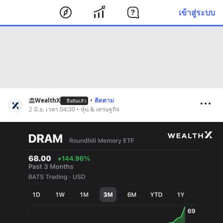
เข้าสู่ระบบ
WealthX
•
ติดตาม
ยืนยันแล้ว
2 มิ.ย. เวลา 04:30 • หุ้น & เศรษฐกิจ