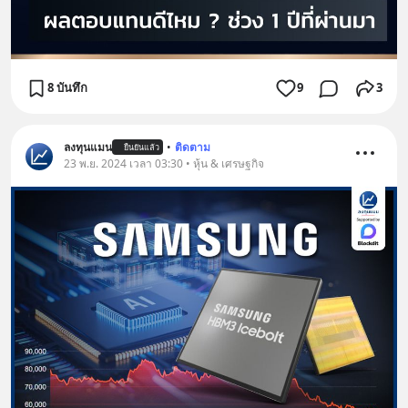
8 บันทึก
9
3
ลงทุนแมน
•
ติดตาม
ยืนยันแล้ว
23 พ.ย. 2024 เวลา 03:30 • หุ้น & เศรษฐกิจ