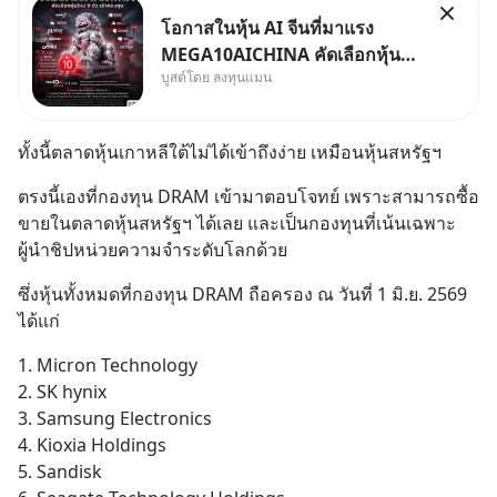
โอกาสในหุ้น AI จีนที่มาแรง
MEGA10AICHINA คัดเลือกหุ้น
บูสต์โดย ลงทุนแมน
ใหม่ 9 ตัว เข้ากองทุน.. ครอบคลุม
ทั้งซัปพลายเชน AI จีน พิเศษ ช่วง
3 - 19 ส.ค. 69 มีโปรโมชัน ลด
ทั้งนี้ตลาดหุ้นเกาหลีใต้ไม่ได้เข้าถึงง่าย เหมือนหุ้นสหรัฐฯ
50% ค่าธรรมเนียมซื้อ | ยอด 2
ล้านบาทขึ้นไป ฟรีค่าธรร
ตรงนี้เองที่กองทุน DRAM เข้ามาตอบโจทย์ เพราะสามารถซื้อ
ขายในตลาดหุ้นสหรัฐฯ ได้เลย และเป็นกองทุนที่เน้นเฉพาะ
ผู้นำชิปหน่วยความจำระดับโลกด้วย
ซึ่งหุ้นทั้งหมดที่กองทุน DRAM ถือครอง ณ วันที่ 1 มิ.ย. 2569 
ได้แก่
1. Micron Technology
2. SK hynix
3. Samsung Electronics
4. Kioxia Holdings
5. Sandisk