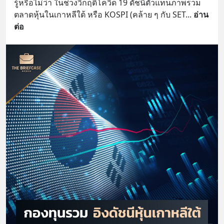
รู้หรือไม่ว่า ในช่วงวิกฤติโควิด 19 ดัชนีตัวแทนภาพรวม
ตลาดหุ้นในเกาหลีใต้ หรือ KOSPI (คล้าย ๆ กับ SET
... 
อ่าน
ต่อ