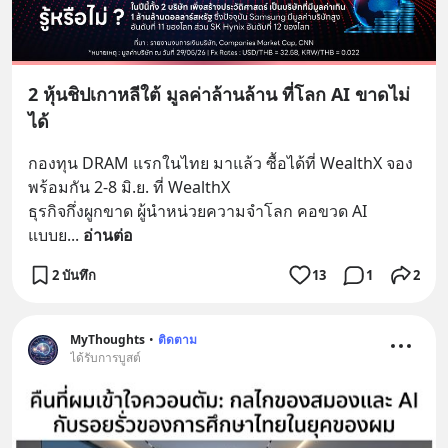
2 หุ้นชิปเกาหลีใต้ มูลค่าล้านล้าน ที่โลก AI ขาดไม่
ได้
กองทุน DRAM แรกในไทย มาแล้ว ซื้อได้ที่ WealthX จอง
พร้อมกัน 2-8 มิ.ย. ที่ WealthX
ธุรกิจกึ่งผูกขาด ผู้นำหน่วยความจำโลก คอขวด AI 
แบบย
... 
อ่านต่อ
2 บันทึก
13
1
2
MyThoughts
•
ติดตาม
ได้รับการบูสต์