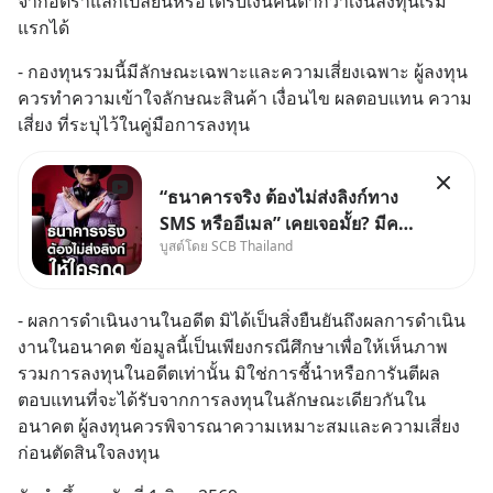
จากอัตราแลกเปลี่ยนหรือได้รับเงินคืนต่ำกว่าเงินลงทุนเริ่ม
แรกได้
- กองทุนรวมนี้มีลักษณะเฉพาะและความเสี่ยงเฉพาะ ผู้ลงทุน
ควรทำความเข้าใจลักษณะสินค้า เงื่อนไข ผลตอบแทน ความ
เสี่ยง ที่ระบุไว้ในคู่มือการลงทุน
“ธนาคารจริง ต้องไม่ส่งลิงก์ทาง
SMS หรืออีเมล” เคยเจอมั้ย? มีคน
บูสต์โดย SCB Thailand
อ้างว่าโทรจากธนาคาร บอกว่า
บัญชีมีปัญหา แล้วให้กดลิงก์โน่นนี่
หรือสแกนคิวอาร์โค้ดทันที มาฟัง
- ผลการดำเนินงานในอดีต มิได้เป็นสิ่งยืนยันถึงผลการดำเนิน
“ป้าเก๋าเล่ากลโกง” เพื่อรู้ทันมุก
งานในอนาคต ข้อมูลนี้เป็นเพียงกรณีศึกษาเพื่อให้เห็นภาพ
หลอกลวงในคราบ
รวมการลงทุนในอดีตเท่านั้น มิใช่การชี้นำหรือการันตีผล
ตอบแทนที่จะได้รับจากการลงทุนในลักษณะเดียวกันใน
อนาคต ผู้ลงทุนควรพิจารณาความเหมาะสมและความเสี่ยง
ก่อนตัดสินใจลงทุน