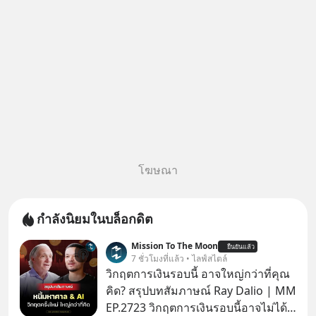
นั้น
โฆษณา
กำลังนิยมในบล็อกดิต
Mission To The Moon
ยืนยันแล้ว
7 ชั่วโมงที่แล้ว • ไลฟ์สไตล์
วิกฤตการเงินรอบนี้ อาจใหญ่กว่าที่คุณ
คิด? สรุปบทสัมภาษณ์ Ray Dalio | MM
EP.2723 วิกฤตการเงินรอบนี้อาจไม่ได้