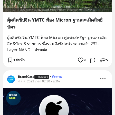
ผู้ผลิตชิปจีน YMTC ฟ้อง Micron ฐานละเมิดสิทธิ
บัตร
ผู้ผลิตชิปจีน YMTC ฟ้อง Micron คู่แข่งสหรัฐฯ ฐานละเมิด
สิทธิบัตร 8 รายการ ซึ่งรวมถึงชิปหน่วยความจำ 232-
Layer NAND
... 
อ่านต่อ
1 บันทึก
9
5
BrandCase
•
ติดตาม
ยืนยันแล้ว
4 ต.ค. 2023 เวลา 02:30 • ธุรกิจ