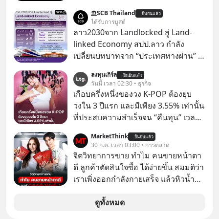
เหมือนทุกครั้งที่เราเคยเจอ เมื่อ Ray
SCB Thailand
ยืนยันแล้ว
Dalio ชายผู้เคยทำนายวิกฤตเศรษฐกิจ
ได้รับการบูสต์
มาแล้วหลายต่อหลายครั้ง ออกมาส่ง
ลาว2030จาก Landlocked สู่ Land-
สัญญาณเตือนระเบิดเวลาลูกใหม่ที่
linked Economy สปป.ลาว กำลัง
กำลังก่อตัวขึ้น จาก "ระเบิดหนี้สิน
เปลี่ยนบทบาทจาก “ประเทศทางผ่าน” สู่
มหาศาล" ผสานเข้ากับ "ฟองสบู่กระแส
“ศูนย์กลางเศรษฐกิจและโลจิสติกส์”
ลงทุนเกิร์ล
AI" ที่ผู้คนกำลังแห่ไล่ราคาอย่างบ้าคลั่ง
ยืนยันแล้ว
ของอนุภูมิภาคลุ่มแม่น้ำโขง
วันนี้ เวลา 02:30 • ธุรกิจ
บทเรียนจากประวัติศาสตร์ 500 ปี บอก
เกือบครึ่งหนึ่งของวง K-POP ต้องยุบ
อะไรเรา? ระเบียบโลกกำลังจะเปลี่ยน
วงใน 3 ปีแรก และมีเพียง 3.55% เท่านั้น
มือไปในทิศทางไหน? และเราควรรับมือ
ที่ประสบความสำเร็จจน “คืนทุน” เวลา
อย่างไรก่อนที่ทุกอย่างจะสายเกินไป?
มองเข้าไปในวงการ K-POP เรามักจะ
ร่วมเจาะลึกบทวิเคราะห์และข้อคิดการ
MarketThink
ยืนยันแล้ว
เห็นภาพความสำเร็จที่หรูหรา คอนเสิร์ต
30 ก.ค. เวลา 03:00 • การตลาด
เงินฉบับ Dalio กันได้ใน EP. นี้
สเกลใหญ่ระดับสเตเดียม และยอดขา
จิตวิทยาการขาย ทำไม คนขายหน้าตา
#RayDalio #สรุปบทเรียน #การเงินการ
ยอัลบัมถล่มทลายจากวงตัวท็อปอย่าง
ดี ลูกค้าตัดสินใจซื้อ ได้ง่ายขึ้น สมมติว่า
ลงทุน #MissionToTheMoon
BTS, BLACKPINK หรือ SEVENTEEN
เราเพิ่งออกกำลังกายเสร็จ แล้วหิวน้ำ
#MissionToTheMoonPodcast
มาก ๆ แล้วเจอร้านขายน้ำอยู่สองร้านที่
ขายของเหมือนกันทุกอย่าง
ดูทั้งหมด