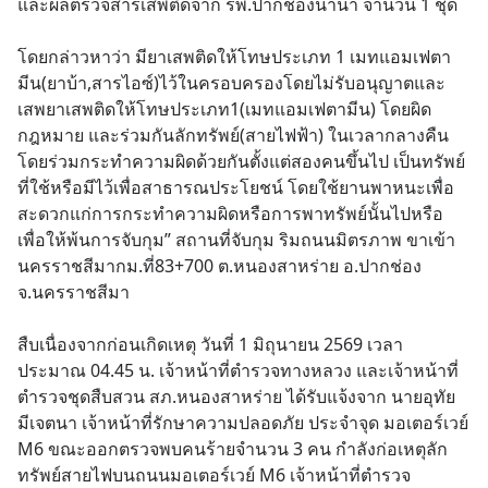
และผลตรวจสารเสพติดจาก รพ.ปากช่องนานา จำนวน 1 ชุด
โดยกล่าวหาว่า มียาเสพติดให้โทษประเภท 1 เมทแอมเฟตา
มีน(ยาบ้า,สารไอซ์)ไว้ในครอบครองโดยไม่รับอนุญาตและ
เสพยาเสพติดให้โทษประเภท1(เมทแอมเฟตามีน) โดยผิด
กฎหมาย และร่วมกันลักทรัพย์(สายไฟฟ้า) ในเวลากลางคืน 
โดยร่วมกระทำความผิดด้วยกันตั้งแต่สองคนขึ้นไป เป็นทรัพย์
ที่ใช้หรือมีไว้เพื่อสาธารณประโยชน์ โดยใช้ยานพาหนะเพื่อ
สะดวกแก่การกระทำความผิดหรือการพาทรัพย์นั้นไปหรือ
เพื่อให้พ้นการจับกุม” สถานที่จับกุม ริมถนนมิตรภาพ ขาเข้า
นครราชสีมากม.ที่83+700 ต.หนองสาหร่าย อ.ปากช่อง 
จ.นครราชสีมา
สืบเนื่องจากก่อนเกิดเหตุ วันที่ 1 มิถุนายน 2569 เวลา
ประมาณ 04.45 น. เจ้าหน้าที่ตำรวจทางหลวง และเจ้าหน้าที่
ตำรวจชุดสืบสวน สภ.หนองสาหร่าย ได้รับแจ้งจาก นายอุทัย 
มีเจตนา เจ้าหน้าที่รักษาความปลอดภัย ประจำจุด มอเตอร์เวย์ 
M6 ขณะออกตรวจพบคนร้ายจำนวน 3 คน กำลังก่อเหตุลัก
ทรัพย์สายไฟบนถนนมอเตอร์เวย์ M6 เจ้าหน้าที่ตำรวจ