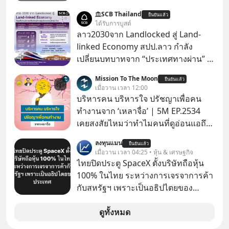
EV จากจีนที่กำลังบุกตีตลาดทั่วโลกจน
SCB Thailand
ยืนยันแล้ว
ราบคาบ จะถูกสกัดดาวรุ่งจนต้องเบรก
ได้รับการบูสต์
หัวทิ่มได้อย่างไร? นี่คือเรื่องจริงที่เพิ่ง
ลาว2030จาก Landlocked สู่ Land-
เกิดขึ้นในมาเลเซีย เมื่อรัฐบาลประกาศ
linked Economy สปป.ลาว กำลัง
งัด “กฎเหล็ก” สั่งบล็อกการนำเข้ารถ EV
เปลี่ยนบทบาทจาก “ประเทศทางผ่าน” สู่
ราคาถูกจากจีนแบบสายฟ้าแลบ ตั้ง
“ศูนย์กลางเศรษฐกิจและโลจิสติกส์”
Mission To The Moon
กำแพงราคานำเข้าขั้นต่ำสูงถึง 1.7 ล้าน
ยืนยันแล้ว
ของอนุภูมิภาคลุ่มแม่น้ำโขง
เมื่อวาน เวลา 12:00
บาท! งานนี้ทำเอาค่ายยักษ์ใหญ่อย่าง
บริหารคน บริหารใจ ปรัชญาเพื่อคน
BYD ที่เคยกวาดเรียบยอดขายถึงกับ
ทำงานจาก ‘เหลาจื่อ’ | 5M EP.2534
สะดุดไปไม่เป็น แต่เบื้องหลังมาตรการ
เคยสงสัยไหมว่าทำไมคนที่ดูอ่อนแอถึง
สุดโต่งนี้ ไม่ใช่แค่การกีดกันทางการค้า
กลายเป็นคนที่เข้มแข็งที่สุดในบาง
ธรรมดา แต่มันคือแผนอุ้มชูแบรนด์แห่ง
ลงทุนแมน
ยืนยันแล้ว
สถานการณ์ แล้วทำไมคนที่ไม่ออกแรง
เมื่อวาน เวลา 04:25 • หุ้น & เศรษฐกิจ
ชาติอย่าง Proton เพื่อรักษาตำแหน่ง
ทำอะไรเลยถึงประสบความสำเร็จได้ไว
ไทยปิดประตู SpaceX ตั้งบริษัทถือหุ้น
งานนับแสนชีวิตในประเทศ ค่ายรถจีน
กว่าใครเพื่อน? ไม่แน่ว่าคนกลุ่มนี้อาจ
100% ในไทย ระหว่างการเจรจาการค้า
จะแก้เกมหมากกระดานนี้อย่างไร? และ
จะเป็นคนที่รู้จักบริหารใจตัวเอง และคน
กับสหรัฐฯ เพราะเป็นอธิปไตยของ
ทำไมเรื่องนี้ถึงสั่นสะเทือนวงการยาน
รอบตัวได้เก่งที่สุดก็เป็นได้ โดยพอดแค
ประเทศ Bloomberg รายงาน ไทย
ยนต์ทั้งภูมิภาค? เราจะพาไปเจาะลึก
สต์ 5M ในวันนี้จะพาทุกคนไปสำรวจวิธี
ประกาศจุดยืนชัดเจนว่า จะไม่อนุญาต
ดูทั้งหมด
เบื้องหลังสงคราม EV สุดเดือดนี้กัน
การบริหารคนและบริหารใจ ปรัชญา
ให้บริษัทสหรัฐฯ ตั้งบริษัทโทรคมนาคม
เลือกฟังกันได้เลยนะครับ อย่าลืมกด