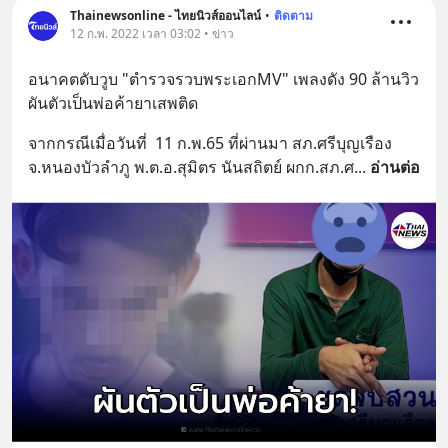
Thainewsonline - ไทยนิวส์ออนไลน์
•
ติดตาม
12 ก.พ. 2022 เวลา 03:02 • ข่าว
อนาคตดับวูบ "ตำรวจรวบพระเอกMV" เพลงดัง 90 ล้านวิว 
ผันตัวเป็นพ่อค้ายาเสพติด
จากกรณีเมื่อวันที่  11 ก.พ.65 ที่ผ่านมา สภ.ศรีบุญเรือง 
จ.หนองบัวลำภู พ.ต.อ.สุมิตร นันสถิตย์ ผกก.สภ.ศ
... 
อ่านต่อ