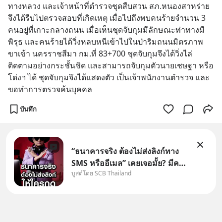
ทางหลวง และเจ้าหน้าที่ตำรวจชุดสืบสวน สภ.หนองสาหร่าย 
จึงได้รีบไปตรวจสอบที่เกิดเหตุ เมื่อไปถึงพบคนร้ายจำนวน 3 
คนอยู่ที่เกาะกลางถนน เมื่อเห็นชุดจับกุมมีลักษณะท่าทางมี
พิรุธ และคนร้ายได้วิ่งหลบหนีเข้าไปในป่าริมถนนมิตรภาพ 
ขาเข้า นครราชสีมา กม.ที่ 83+700 ชุดจับกุมจึงได้วิ่งไล่
ติดตามอย่างกระชั้นชิด และสามารถจับกุมตัวนายเชษฐา หรือ
โด่งฯ ได้ ชุดจับกุมจึงได้แสดงตัว เป็นเจ้าพนักงานตำรวจ และ
ขอทำการตรวจค้นบุคคล
บันทึก
“ธนาคารจริง ต้องไม่ส่งลิงก์ทาง
SMS หรืออีเมล” เคยเจอมั้ย? มีคน
บูสต์โดย SCB Thailand
อ้างว่าโทรจากธนาคาร บอกว่า
บัญชีมีปัญหา แล้วให้กดลิงก์โน่นนี่
หรือสแกนคิวอาร์โค้ดทันที มาฟัง
“ป้าเก๋าเล่ากลโกง” เพื่อรู้ทันมุก