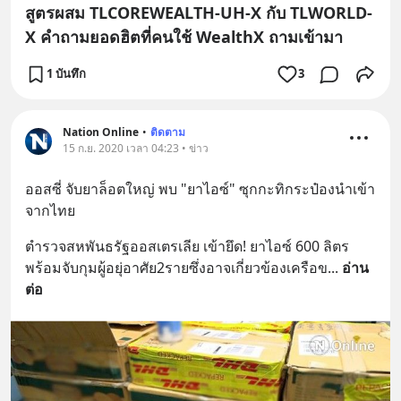
สูตรผสม TLCOREWEALTH-UH-X กับ TLWORLD-
X คำถามยอดฮิตที่คนใช้ WealthX ถามเข้ามา
1 บันทึก
3
Nation Online
•
ติดตาม
15 ก.ย. 2020 เวลา 04:23 • ข่าว
ออสซี่ จับยาล็อตใหญ่ พบ "ยาไอซ์" ซุกกะทิกระป๋องนำเข้า
จากไทย
ตำรวจสหพันธรัฐออสเตรเลีย เข้ายึด! ยาไอซ์ 600 ลิตร 
พร้อมจับกุมผู้อยุ่อาศัย2รายซึ่งอาจเกี่ยวข้องเครือข
... 
อ่าน
ต่อ