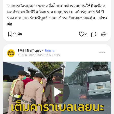
จากกรณีเหตุสลด ชายคลั่งล็อคคอตำรวจก่อนใช้มีดเชือด
คอตำรวจเสียชีวิต โดย ร.ต.ต.บุญธรรม แก้วรัฐ อายุ 54 ปี 
รอง สวป.สภ.ร่อนพิบูลย์ ขณะเข้าระงับเหตุชายคลุ้ม
... 
อ่าน
ต่อ
บันทึก
2
FM91 Trafficpro
•
ติดตาม
15 ม.ค. 2023 เวลา 01:32 • ข่าว
1:27