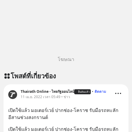
=========================
เครียด หลับยาก ผมอยากแนะนำ
ผลิตภัณฑ์เสริมอาหาร Diip CBD ช่วย
บรรเทาความเครียด ลดความวิตกกังวล
เพิ่มการผ่อนคลาย ซึ่งช่วยให้การนอน
หลับมีประสิทธิภาพมากยิ่งขึ้น 📍 สนใจ
สั่งซื้อสินค้า Diip CBD 💬 LINE :
@diipgeek 🔗 หรือกดลิงก์
https://lin.ee/U91Fzyz
โฆษณา
โพสต์ที่เกี่ยวข้อง
Thairath Online - ไทยรัฐออนไลน์
•
ติดตาม
ยืนยันแล้ว
11 เม.ย. 2022 เวลา 05:49 • ข่าว
เปิดใช้แล้ว มอเตอร์เวย์ ปากช่อง-โคราช รับมือรถทะลัก
อีสานช่วงสงกรานต์
เปิดใช้แล้ว มอเตอร์เวย์ ปากช่อง-โคราช รับมือรถทะลัก