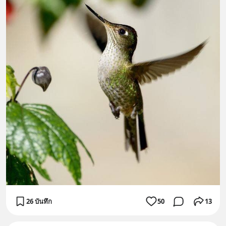
26 บันทึก
50
13