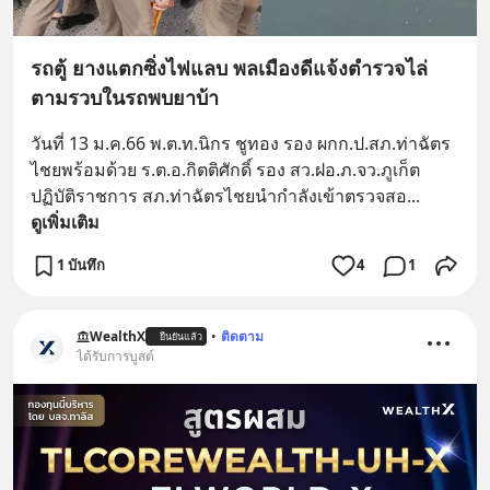
รถตู้ ยางแตกซิ่งไฟแลบ พลเมืองดีแจ้งตำรวจไล่
ตามรวบในรถพบยาบ้า
วันที่ 13 ม.ค.66 พ.ต.ท.นิกร ชูทอง รอง ผกก.ป.สภ.ท่าฉัตร
ไชยพร้อมด้วย ร.ต.อ.กิตติศักดิ์ รอง สว.ฝอ.ภ.จว.ภูเก็ต
ปฏิบัติราชการ สภ.ท่าฉัตรไชยนำกำลังเข้าตรวจสอ
... 
ดูเพิ่มเติม
1 บันทึก
4
1
WealthX
•
ติดตาม
ยืนยันแล้ว
ได้รับการบูสต์