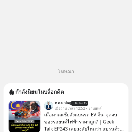
หลอกลวงในคราบ
โฆษณา
กำลังนิยมในบล็อกดิต
ด.ดล Blog
ยืนยันแล้ว
เมื่อวาน เวลา 12:52 • ยานยนต์
เมื่อมาเลเซียสั่งแบนรถ EV จีน! จุดจบ
ของรถยนต์ไฟฟ้าราคาถูก? | Geek
Talk EP243 เคยสงสัยไหมว่า แบรนด์รถ