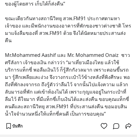
ของผู้โดยสาร เก็บได้ก็ส่งคืน” 
ขณะเดียวกันทางสถานีวิทยุ สวพ.FM91 ประกาศตามหา
เจ้าของ และมีพนักงานของอาคารที่พักของชาวต่างชาติ โทร
มาแจ้งลืมของที่ สวพ.FM91 ด้วย จึงได้นัดหมายประสานส่ง
คืน 
Mr.Mohammed Aashif และ Mr. Mohammed Onaiz  ชาว
ศรีลังกา เจ้าของเงิน กล่าวว่า “มาเที่ยวเมืองไทย แล้วใช้
บริการแท็กซี่ พอลืมเงินไว้ ก็รู้สึกกังวลมาก เพราะตอนขึ้นรถ
มา รู้สึกเพลียและง่วง จึงวางกระเป๋าไว้ข้างหลังที่พิงศีรษะ พอ
ถึงที่พักลงจากรถ ถึงรู้ตัวว่าลืมไว้ จากนั้นไปแจ้งความ แล้วก
ลับมารอที่พัก แต่เข้าห้องไม่ได้ เพราะกุญแจอยู่ในกระเป๋าที่
ลืมไว้ ดีใจมาก ที่มีแท็กซี่เก็บเงินได้และส่งคืน ขอบคุณแท็กซี่
คนดีและสถานีวิทยุ สวพ.FM91 ที่ประสานส่งคืน ขอมอบสิน
น้ำใจจำนวนหนึ่งให้แท็กซี่คนดี เป็นการขอบคุณ”
บันทึก