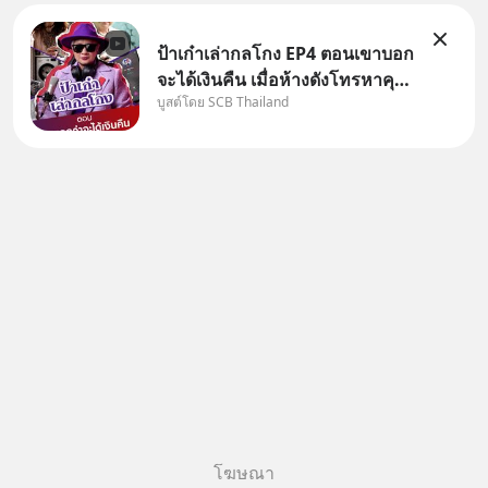
ป้าเก๋าเล่ากลโกง EP4 ตอนเขาบอก
จะได้เงินคืน เมื่อห้างดังโทรหาคุณ
บูสต์โดย SCB Thailand
วิยะดา แจ้งเรื่องเคลมสินค้าแล้ว
บอกว่าจะคืนเงิน คุณวิยะดาจะได้
เงินจริง หรือเป็นเรื่องจ้อจี้ หาคำ
ตอบได้ที่ “ป้าเก๋าเล่ากลโกง” EP4
ตอน “เขา
โฆษณา