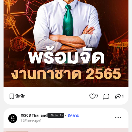
บันทึก
7
1
SCB Thailand
•
ติดตาม
ยืนยันแล้ว
ได้รับการบูสต์