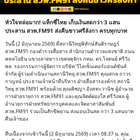
หัวใจหล่อมาก! แท็กซี่ไทย เก็บเงินสดกว่า 3 แสน
ประสาน สวพ.FM91 ส่งคืนชาวศรีลังกา ครบทุกบาท
วันนี้ (2 มิถุนายน 2569) ที่สถานีวิทยุพิทักษ์สันติราษฎร์ 
สวพ.FM91 กองตำรวจสื่อสาร สำนักงานตำรวจแห่งชาติ ถนน
พหลโยธิน แขวงลาดยาว เขตจตุจักร กทม. ดร.ไจตนย์ ศรีวัง
พล  รองกรรมการผู้จัดการ บริษัท วิไลเซ็นเตอร์แอนด์ซันส์ 
จำกัด ผู้ร่วมดำเนินงานสถานีวิทยุ สวพ.FM91 คุณสกล ถาวร
กาญจน์ ประธานเจ้าหน้าที่บริหาร ฝ่ายสื่อสารองค์กร สถานี
วิทยุ สวพ.FM91 พร้อมด้วย คุณพิชญา อังคทะวานิช ผู้อำนวย
การฝ่ายรายการ สวพ.FM91 และคุณจิตต์ผ่องใส ศรีวังพล ผู้
อำนวยการฝ่ายทรัพยากรบุคคลเเละจิตอาสาสัมพันธ์  
สวพ.FM91 ร่วมเป็นสักขีพยาน ส่งมอบเงินสด กว่า 3 แสนบาท 
คืนเจ้าของ 
สืบเนื่องจากเช้าวันนี้ (2 มิถุนายน 2569) เวลา 08.37 น. คุณ