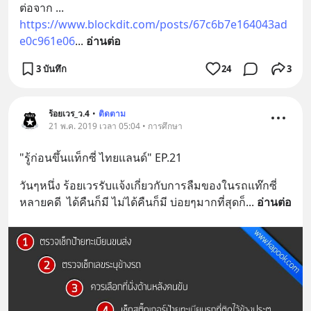
ต่อจาก ... 
https://www.blockdit.com/posts/67c6b7e164043ad
e0c961e06
... 
อ่านต่อ
3 บันทึก
24
3
ร้อยเวร_ว.4
•
ติดตาม
21 พ.ค. 2019 เวลา 05:04 • การศึกษา
"รู้ก่อนขึ้นแท็กซี่ ไทยแลนด์" EP.21
วันๆหนึ่ง ร้อยเวรรับแจ้งเกี่ยวกับการลืมของในรถแท๊กซี่
หลายคดี  ได้คืนก็มี ไม่ได้คืนก็มี บ่อยๆมากที่สุดก็
... 
อ่านต่อ