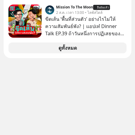
สมการนี้เกิดขึ้นได้อย่างไร และมันเข้า
Mission To The Moon
ยืนยันแล้ว
2 ส.ค. เวลา 13:00 • ไลฟ์สไตล์
มาพลิกโฉมหน้าประวัติศาสตร์
ขีดเส้น ‘พื้นที่ส่วนตัว’ อย่างไรไม่ให้
มนุษยชาติจนถึงยุค AI ได้อย่างไร EP นี้
ความสัมพันธ์พัง? | แอปเท๋ Dinner
เราจะมาเจาะลึกเบื้องหลังความลับนี้ไป
Talk EP.39 ถ้าวันหนึ่งการปฏิเสธของ
พร้อมกันครับ เลือกฟังกันได้เลยนะครับ
เราทำให้อีกฝ่ายรู้สึกเจ็บปวด คิดว่าเรา
อย่าลืมกด Follow ติดตาม PodCast
ตั้งกำแพงใส่และมองว่าเราเห็นแก่ตัวทั้ง
ดูทั้งหมด
ช่อง Geek Forever’s Podcast ของผม
ที่เราเองก็ไม่เคยปฏิเสธใครอย่างนี้มา
กันด้วยนะครับ 🎧 ฟังผ่าน Spotify :
ก่อน แต่พอตั้งใจจะ ‘สร้างขอบเขต’ เพื่อ
https://tinyurl.com/mr32c4h3 🎧
ตัวเองดูสักครั้ง กลับทำให้เกิดรอยร้าว
ฟังผ่าน Apple Podcast :
ในความสัมพันธ์เสียอย่างนั้น โดยราย
https://apple.co/2lEqPPg 🎧 ฟังผ่าน
การแอปเท๋ Dinner Talk ในวันนี้โฮสต์
Podbean :
ทั้ง 2 ท่าน แทป-รวิศ หาญอุตสาหะ และ
https://tinyurl.com/mvnxk4wy 🎧
เอ๋ นิ้วกลม-สราวุธ เฮ้งสวัสดิ์ จะพาทุก
ฟังผ่าน Youtube :
คนไปสำรวจวิธีสร้างขอบเขตเพื่อรักษา
https://youtu.be/KQ3bzHfpTKc The
ใจของตัวเองและรักษาความสัมพันธ์
original article appeared here
ของคนรอบข้างไปพร้อมกัน
https://www.tharadhol.com/geek-
#boundary #selfdevelopment #แอป
story-ep829-markov-chain-story/
เท๋dinnertalk