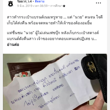
ร้อยเวร_ว.4
•
ติดตาม
9 มิ.ย. 2019 เวลา 06:59 • การศึกษา
สาวทำกระเป๋าแบรนด์เนมหรูหาย ... แต่ "นวย" คนจน ใจดี
เก็บได้ส่งคืน พร้อมจดหมายทำให้เจ้าของต้องอมยิ้ม
แห่ชื่นชม "นวย" ผู้ไม่เล่นเฟซบุ๊ก หลังเก็บกระเป๋าสตางค์ 
แบรนด์ดังคืนสาว เจ้าของอยากตอบแทนแต่ปฏิเสธ บ
... 
อ่านต่อ