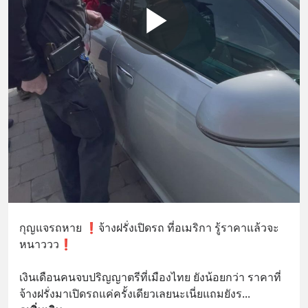
กุญแจรถหาย ❗️จ้างฝรั่งเปิดรถ ที่อเมริกา รู้ราคาแล้วจะ
หนาววว❗️  
เงินเดือนคนจบปริญญาตรีที่เมืองไทย ยังน้อยกว่า ราคาที่
จ้างฝรั่งมาเปิดรถแค่ครั้งเดียวเลยนะเนี่ยแถมยังร
... 