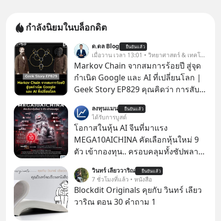
กำลังนิยมในบล็อกดิต
ด.ดล Blog
ยืนยันแล้ว
เมื่อวาน เวลา 13:01 • วิทยาศาสตร์ & เทคโนโลยี
Markov Chain จากสมการร้อยปี สู่จุด
กำเนิด Google และ AI ที่เปลี่ยนโลก |
Geek Story EP829 คุณคิดว่า การสับ
ไพ่ในคาสิโน ปริมาณยูเรเนียมในระเบิด
ลงทุนแมน
ยืนยันแล้ว
นิวเคลียร์ อัลกอริทึมของ Google ที่ใช้
ได้รับการบูสต์
โค่นล้มแชมป์เก่าอย่าง Yahoo และ
โอกาสในหุ้น AI จีนที่มาแรง
ความฉลาดของ AI ในปัจจุบัน มีอะไรที่
MEGA10AICHINA คัดเลือกหุ้นใหม่ 9
เหมือนกัน? เชื่อหรือไม่ว่า สิ่งเปลี่ยนโลก
ตัว เข้ากองทุน.. ครอบคลุมทั้งซัปพลาย
ทั้งหมดนี้ ล้วนมีจุดเริ่มต้นมาจาก “การ
เชน AI จีน พิเศษ ช่วง 3 - 19 ส.ค. 69 มี
วินทร์ เลียววาริณ
ทะเลาะกัน” ของนักคณิตศาสตร์ชาว
ยืนยันแล้ว
โปรโมชัน ลด 50% ค่าธรรมเนียมซื้อ |
7 ชั่วโมงที่แล้ว • หนังสือ
รัสเซียสองคนเมื่อกว่าร้อยปีก่อน! จาก
ยอด 2 ล้านบาทขึ้นไป ฟรีค่าธรรมเนียม
Blockdit Originals คุยกับ วินทร์ เลียว
สมการที่เคยถูกมองว่าไร้สาระและไม่มี
ซื้อ
วาริณ ตอน 30 คำถาม 1
ประโยชน์ สู่รากฐานของเทคโนโลยี
ระดับล้านล้านดอลลาร์ จุดกำเนิดของ