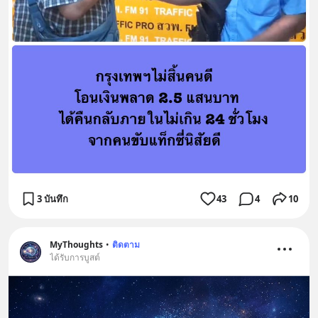
3 บันทึก
43
4
10
MyThoughts
•
ติดตาม
ได้รับการบูสต์