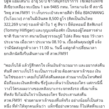
ปฐพี แย้มเสนาะ อายุ 50 ปี ชาวสมุทรปราการ โชเฟอร์แท็กซี่ 
สีเขียวเหลือง ทะเบียน 1 มค-9465 กทม. โทรมาแจ้ง ที่ สถานี
วิทยุ สวพ.FM91 ว่า เก็บกระเป๋าสะพายสีดำ ยี่ห้อ BIAOWANG 
(ไบโอแวง) ภายในมีเงินสด 8,500 ยูโร (คิดเป็นเงินไทย 
322,269 บาท) รองเท้าผ้าใบ 1 คู่ สีขาว ยี่ห้อทอมมี่ ฮิลฟิเกอร์ 
(Tommy Hilfiger) และกุญแจห้องพัก เป็นของผู้โดยสารต่าง
ชาติ รับมาจาก สนามบินสุวรรณภูมิ ไปส่ง สีลม ซอย 19 เวลา
ประมาณ เมื่อเวลา ประมาณ 08.10 น. เบื้องต้นคุณปฐพี แจ้ง
ว่ามีนัดส่งลูกค้าเวลา 11.00 น. วันนี้ แต่ลูกค้าเปลี่ยนเวลา
ยกเลิกนัดจึงรีบเดินทางมาที่ สวพ.FM91 
“พอเก็บได้ แล้วรู้สึกตกใจ เห็นเงินจำนวนมาก และอยากส่งคืน
ทันที เพราะเก็บไว้ จะเป็นภาระด้วย ต้องตามหาเจ้าของ เงิน
ไม่ใช่ของเรา เคยเก็บได้ก็ส่งคืนตลอด ส่วนมากเป็นโทรศัพท์
มือถือและเงินหลักพัน ซึ่งรู้และเห็นว่าเป็นของใคร แต่กรณีนี้
วางไว้ตรงแผงวางของหลังเบาะกระจกหลังรถ เพิ่งมาเห็น
ทีหลัง จึงไม่มั่นใจว่าเป็นของใคร จึงประสานส่งคืน 
สวพ.FM91  ช่วยตามหาเจ้าของที่แท้จริง อย่างน้อยก็เป็นส่วน
หนึ่ง ที่ทำให้ทุกคนเห็นว่า  แท็กซี่อย่างพวกผม ก็ไม่คิดที่จะเอา