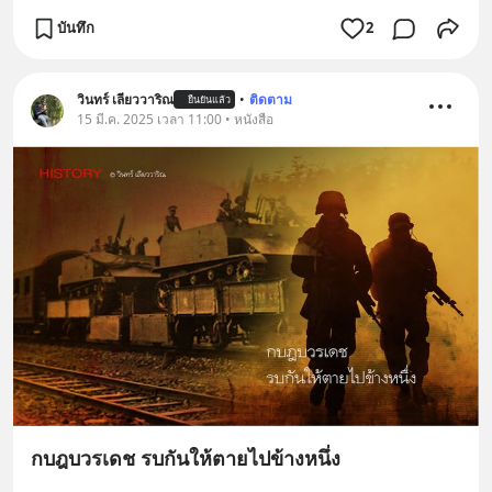
บันทึก
2
วินทร์ เลียววาริณ
•
ติดตาม
ยืนยันแล้ว
15 มี.ค. 2025 เวลา 11:00 • หนังสือ
กบฎบวรเดช รบกันให้ตายไปข้างหนึ่ง