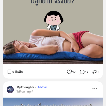
5 บันทึก
17
17
9
MyThoughts
•
ติดตาม
ได้รับการบูสต์