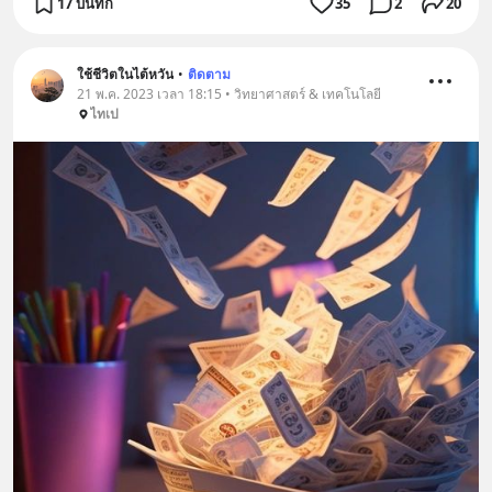
17 บันทึก
35
2
20
ใช้ชีวิตในไต้หวัน
•
ติดตาม
21 พ.ค. 2023 เวลา 18:15 • วิทยาศาสตร์ & เทคโนโลยี
ไทเป