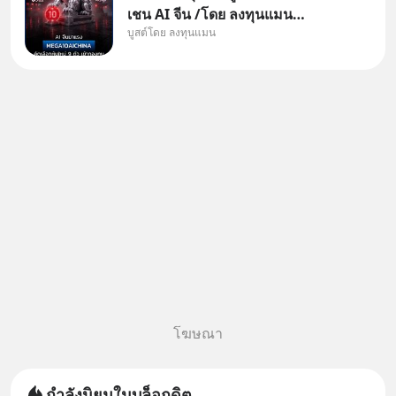
เชน AI จีน /โดย ลงทุนแมน
บูสต์โดย ลงทุนแมน
✅ลงทุนตรง คัด 10 ผู้นำเน้น ๆ ใน
ธีม AI จีน ✅คัดเลือกหุ้นใหม่ 9 ตัว
เข้ากองทุน ✅ร่วมเป็นเจ้าของผู้นำ
AI จีน ตั้งแต่โรงงานผลิตชิป หน่วย
ความจำ โมเดล
โฆษณา
กำลังนิยมในบล็อกดิต