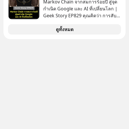
Markov Chain จากสมการร้อยปี สู่จุด
เท๋dinnertalk
หย่อนภาษีได้แล้ว ยังเป็นโอกาสในการ
กำเนิด Google และ AI ที่เปลี่ยนโลก |
#missiontothemoonpodcast
สร้างความมั่งคั่งระยะยาว แต่น้อยคน
Geek Story EP829 คุณคิดว่า การสับ
นักที่จะลงลึกว่า ถ้าลงทุนใน RMF ควรรู้
ไพ่ในคาสิโน ปริมาณยูเรเนียมในระเบิด
อะไรบ้าง ควรดู ตรงไหน ทำอย่างไร ถึง
นิวเคลียร์ อัลกอริทึมของ Google ที่ใช้
ดูทั้งหมด
จะดีกับเรา แล้วเราควรรู้ข้อมูลอะไร
โค่นล้มแชมป์เก่าอย่าง Yahoo และ
เกี่ยวกับ RMF บ้าง เพื่อให้นำไปใช้ต่อได้
ความฉลาดของ AI ในปัจจุบัน มีอะไรที่
จริง ๆ ลงทุนแมนจะเล่าให้ฟัง
เหมือนกัน? เชื่อหรือไม่ว่า สิ่งเปลี่ยนโลก
ทั้งหมดนี้ ล้วนมีจุดเริ่มต้นมาจาก “การ
ทะเลาะกัน” ของนักคณิตศาสตร์ชาว
รัสเซียสองคนเมื่อกว่าร้อยปีก่อน! จาก
สมการที่เคยถูกมองว่าไร้สาระและไม่มี
ประโยชน์ สู่รากฐานของเทคโนโลยี
ระดับล้านล้านดอลลาร์ จุดกำเนิดของ
สมการนี้เกิดขึ้นได้อย่างไร และมันเข้า
มาพลิกโฉมหน้าประวัติศาสตร์
มนุษยชาติจนถึงยุค AI ได้อย่างไร EP นี้
เราจะมาเจาะลึกเบื้องหลังความลับนี้ไป
พร้อมกันครับ เลือกฟังกันได้เลยนะครับ