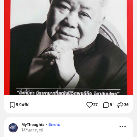
9 บันทึก
27
5
36
MyThoughts
•
ติดตาม
ได้รับการบูสต์