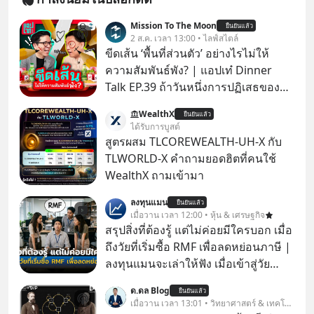
Mission To The Moon
ยืนยันแล้ว
2 ส.ค. เวลา 13:00 • ไลฟ์สไตล์
ขีดเส้น ‘พื้นที่ส่วนตัว’ อย่างไรไม่ให้
ความสัมพันธ์พัง? | แอปเท๋ Dinner
Talk EP.39 ถ้าวันหนึ่งการปฏิเสธของ
เราทำให้อีกฝ่ายรู้สึกเจ็บปวด คิดว่าเรา
WealthX
ยืนยันแล้ว
ตั้งกำแพงใส่และมองว่าเราเห็นแก่ตัวทั้ง
ได้รับการบูสต์
ที่เราเองก็ไม่เคยปฏิเสธใครอย่างนี้มา
สูตรผสม TLCOREWEALTH-UH-X กับ
ก่อน แต่พอตั้งใจจะ ‘สร้างขอบเขต’ เพื่อ
TLWORLD-X คำถามยอดฮิตที่คนใช้
ตัวเองดูสักครั้ง กลับทำให้เกิดรอยร้าว
WealthX ถามเข้ามา
ในความสัมพันธ์เสียอย่างนั้น โดยราย
ลงทุนแมน
การแอปเท๋ Dinner Talk ในวันนี้โฮสต์
ยืนยันแล้ว
เมื่อวาน เวลา 12:00 • หุ้น & เศรษฐกิจ
ทั้ง 2 ท่าน แทป-รวิศ หาญอุตสาหะ และ
สรุปสิ่งที่ต้องรู้ แต่ไม่ค่อยมีใครบอก เมื่อ
เอ๋ นิ้วกลม-สราวุธ เฮ้งสวัสดิ์ จะพาทุก
ถึงวัยที่เริ่มซื้อ RMF เพื่อลดหย่อนภาษี |
คนไปสำรวจวิธีสร้างขอบเขตเพื่อรักษา
ลงทุนแมนจะเล่าให้ฟัง เมื่อเข้าสู่วัย
ใจของตัวเองและรักษาความสัมพันธ์
ทำงานและเริ่มมีรายได้ถึงเกณฑ์เสีย
ของคนรอบข้างไปพร้อมกัน
ด.ดล Blog
ยืนยันแล้ว
ภาษี หลายคนมักได้รับคำแนะนำให้
เมื่อวาน เวลา 13:01 • วิทยาศาสตร์ & เทคโนโลยี
#boundary #selfdevelopment #แอป
ลงทุนใน RMF เพราะนอกจากจะช่วยลด