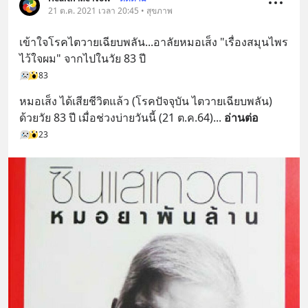
21 ต.ค. 2021 เวลา 20:45 • สุขภาพ
เครียด หลับยาก ผมอยากแนะนำ
ผลิตภัณฑ์เสริมอาหาร Diip CBD ช่วย
เข้าใจโรคไตวายเฉียบพลัน...อาลัยหมอเส็ง "เรื่องสมุนไพร
บรรเทาความเครียด ลดความวิตกกังวล
ไว้ใจผม" จากไปในวัย 83 ปี
เพิ่มการผ่อนคลาย ซึ่งช่วยให้การนอน
83
หลับมีประสิทธิภาพมากยิ่งขึ้น 📍 สนใจ
สั่งซื้อสินค้า Diip CBD 💬 LINE :
หมอเส็ง ได้เสียชีวิตแล้ว (โรคปัจจุบัน ไตวายเฉียบพลัน) 
@diipgeek 🔗 หรือกดลิงก์
ด้วยวัย 83 ปี เมื่อช่วงบ่ายวันนี้ (21 ต.ค.64)
... 
อ่านต่อ
https://lin.ee/U91Fzyz
23