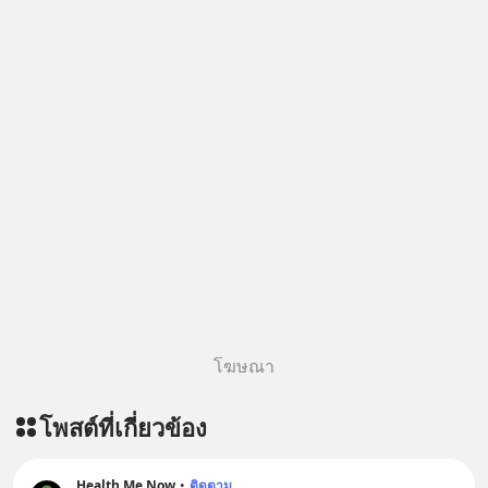
อย่าลืมกด Follow ติดตาม PodCast
ช่อง Geek Forever’s Podcast ของผม
กันด้วยนะครับ 🎧 ฟังผ่าน Spotify :
https://tinyurl.com/mr32c4h3 🎧
ฟังผ่าน Apple Podcast :
https://apple.co/2lEqPPg 🎧 ฟังผ่าน
Podbean :
https://tinyurl.com/mvnxk4wy 🎧
ฟังผ่าน Youtube :
https://youtu.be/KQ3bzHfpTKc The
original article appeared here
https://www.tharadhol.com/geek-
story-ep829-markov-chain-story/
ติดตามสาระดี ๆ อัพเดททุกวันผ่าน Line
โฆษณา
OA ด.ดล Blog คลิกเลย -->
https://lin.ee/aMEkyNA
โพสต์ที่เกี่ยวข้อง
========================= 📣
สนับสนุนโดย 📣
=========================
Health Me Now
•
ติดตาม