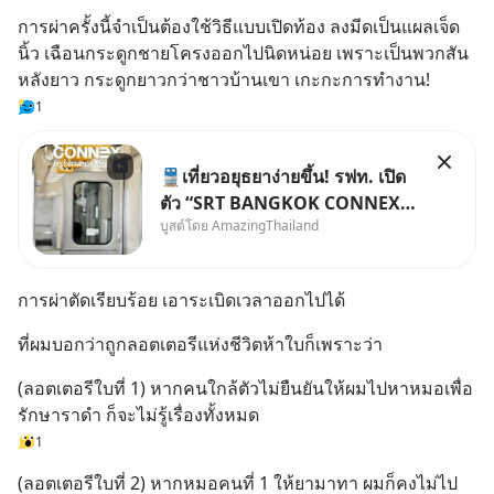
การผ่าครั้งนี้จำเป็นต้องใช้วิธีแบบเปิดท้อง ลงมีดเป็นแผลเจ็ด
นิ้ว เฉือนกระดูกชายโครงออกไปนิดหน่อย เพราะเป็นพวกสัน
หลังยาว กระดูกยาวกว่าชาวบ้านเขา เกะกะการทำงาน!
1
🚆เที่ยวอยุธยาง่ายขึ้น! รฟท. เปิด
ตัว “SRT BANGKOK CONNEX”
บูสต์โดย AmazingThailand
รถไฟชานเมืองปรับอากาศ เชื่อม
กรุงเทพฯ–อยุธยา ที่จะเริ่มเสิร์ฟให้
ทุกคนได้มาร่วมประสบการณ์ไป
การผ่าตัดเรียบร้อย เอาระเบิดเวลาออกไปได้
ด้วยกัน ตั้งแค่วันที่ 1 สิงหาคม
2569 นี้! ค่าตั๋วเริ
ที่ผมบอกว่าถูกลอตเตอรีแห่งชีวิตห้าใบก็เพราะว่า
(ลอตเตอรีใบที่ 1) หากคนใกล้ตัวไม่ยืนยันให้ผมไปหาหมอเพื่อ
รักษาราดำ ก็จะไม่รู้เรื่องทั้งหมด
1
(ลอตเตอรีใบที่ 2) หากหมอคนที่ 1 ให้ยามาทา ผมก็คงไม่ไป