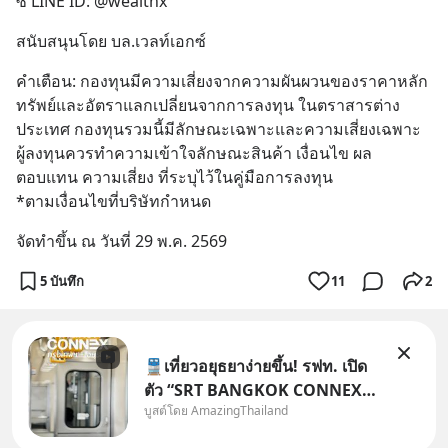
ซ์ LINE ID: @wealthx
สนับสนุนโดย บล.เวลท์เอกซ์
คำเตือน: กองทุนมีความเสี่ยงจากความผันผวนของราคาหลัก
ทรัพย์และอัตราแลกเปลี่ยนจากการลงทุน ในตราสารต่าง
ประเทศ กองทุนรวมนี้มีลักษณะเฉพาะและความเสี่ยงเฉพาะ 
ผู้ลงทุนควรทำความเข้าใจลักษณะสินค้า เงื่อนไข ผล
ตอบแทน ความเสี่ยง ที่ระบุไว้ในคู่มือการลงทุน
*ตามเงื่อนไขที่บริษัทกำหนด
จัดทำขึ้น ณ วันที่ 29 พ.ค. 2569
5 บันทึก
11
2
🚆เที่ยวอยุธยาง่ายขึ้น! รฟท. เปิด
ตัว “SRT BANGKOK CONNEX”
บูสต์โดย AmazingThailand
รถไฟชานเมืองปรับอากาศ เชื่อม
กรุงเทพฯ–อยุธยา ที่จะเริ่มเสิร์ฟให้