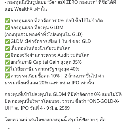
- กองทุนนี้เป็นรูปแบบ “SeriesX ZERO กองแรก” ที่ซื้อได้ที่
แอป WealthX เท่านั้น
✅กองทุนแรก ที่ค่าจัดการ 0% ต่อปี ซื้อได้ไม่จำกัด
✅กองทุนแรก ที่ลงทุน GLDM
(กองทุนรวมทองคำทั่วไปลงทุนใน GLD)
✅GLDM มีค่าจัดการเพียง 1 ใน 4 ของ GLD
✅เก็บทองในห้องนิรภัยระดับโลก
✅มีทองจริงผ่านการตรวจ Audit ระดับโลก
✅ยกเว้นภาษี Capital Gain สูงสุด 35%
✅ไม่เสียภาษีมรดกสหรัฐฯ สูงสุด 40%
✅ค่าธรรมเนียมซื้อลด 10% | 2 ล้านบาทขึ้นไป ค่า
ธรรมเนียมซื้อลด 20% เฉพาะช่วง IPO เท่านั้น
กองทุนที่เข้าไปลงทุนใน GLDM ที่มีค่าจัดการ 0% แบบไม่มีลิ
มิต กองทุนนี้บริหารโดยบลจ. วรรณ ชื่อว่า “ONE-GOLD-X-
UH” จะ IPO วันที่ 4 - 9 มิ.ย. 2569
โดยความน่าสนใจของกองทุนนี้ สรุปให้ฟังง่าย ๆ คือ