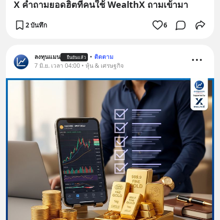
X คำถามยอดฮิตที่คนใช้ WealthX ถามเข้ามา
2 บันทึก
6
ลงทุนแมน
•
ติดตาม
ยืนยันแล้ว
7 มิ.ย. เวลา 04:00 • หุ้น & เศรษฐกิจ