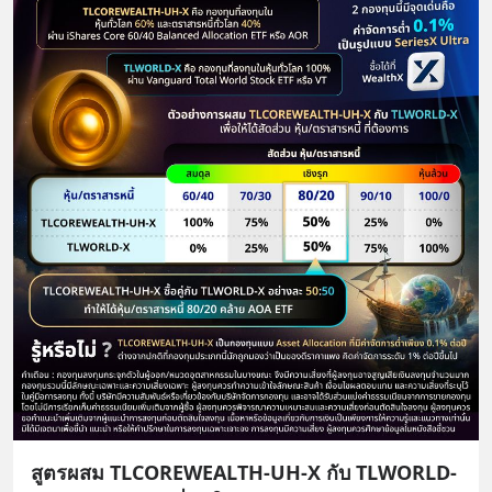
สูตรผสม TLCOREWEALTH-UH-X กับ TLWORLD-