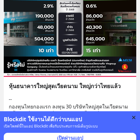
หุ้นธนาคารใหญ่สุดเวียดนาม ใหญ่กว่าไทยแล้ว
--
กองทุนไทยกองแรก ลงทุน 30 บริษัทใหญ่สุดในเวียดนาม
ครั้งแรกที่ค่าจัดการต่ำเพียง 0.32% ซื้อได้ที่ Weal
... 
อ่าน
Blockdit ใช้งานได้ดีกว่าบนแอป
ต่อ
เปิดโพสต์นี้ในแอป Blockdit เพื่อรับประสบการณ์เต็มรูปแบบ
2 บันทึก
17
1
3
เปิดผ่านแอป