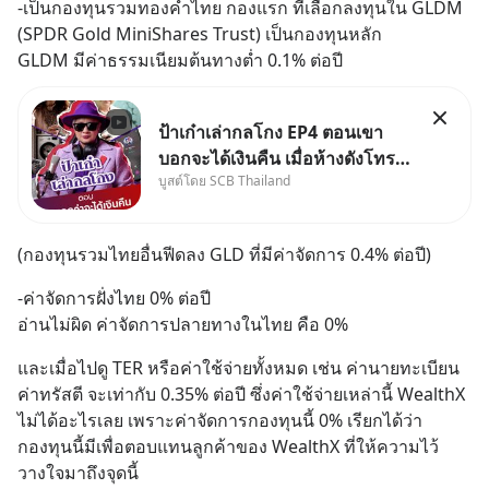
-เป็นกองทุนรวมทองคำไทย กองแรก ที่เลือกลงทุนใน GLDM 
(SPDR Gold MiniShares Trust) เป็นกองทุนหลัก
GLDM มีค่าธรรมเนียมต้นทางต่ำ 0.1% ต่อปี
ป้าเก๋าเล่ากลโกง EP4 ตอนเขา
บอกจะได้เงินคืน เมื่อห้างดังโทร
บูสต์โดย SCB Thailand
หาคุณวิยะดา แจ้งเรื่องเคลมสินค้า
แล้วบอกว่าจะคืนเงิน คุณวิยะดา
จะได้เงินจริง หรือเป็นเรื่องจ้อจี้ หา
(กองทุนรวมไทยอื่นฟีดลง GLD ที่มีค่าจัดการ 0.4% ต่อปี)
คำตอบได้ที่ “ป้าเก๋าเล่ากลโกง”
EP4 ตอน “เขา
-ค่าจัดการฝั่งไทย 0% ต่อปี 
อ่านไม่ผิด ค่าจัดการปลายทางในไทย คือ 0%
และเมื่อไปดู TER หรือค่าใช้จ่ายทั้งหมด เช่น ค่านายทะเบียน 
ค่าทรัสตี จะเท่ากับ 0.35% ต่อปี ซึ่งค่าใช้จ่ายเหล่านี้ WealthX 
ไม่ได้อะไรเลย เพราะค่าจัดการกองทุนนี้ 0% เรียกได้ว่า
กองทุนนี้มีเพื่อตอบแทนลูกค้าของ WealthX ที่ให้ความไว้
วางใจมาถึงจุดนี้