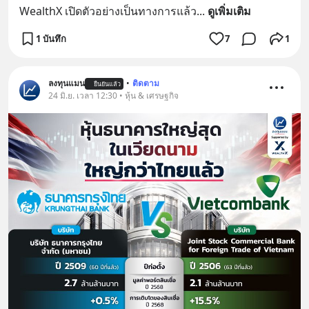
WealthX เปิดตัวอย่างเป็นทางการแล้ว
... 
ดูเพิ่มเติม
1 บันทึก
7
1
ลงทุนแมน
•
ติดตาม
ยืนยันแล้ว
24 มิ.ย. เวลา 12:30 • หุ้น & เศรษฐกิจ