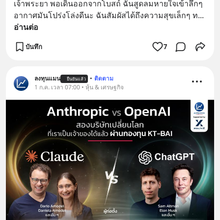
เจ้าพระยา พอเดินออกจากโบสถ์ ฉันสูดลมหายใจเข้าลึกๆ 
อากาศมันโปร่งโล่งดีนะ ฉันสัมผัสได้ถึงความสุขเล็กๆ ท
... 
อ่านต่อ
บันทึก
7
ลงทุนแมน
•
ติดตาม
ยืนยันแล้ว
1 ก.ค. เวลา 07:00 • หุ้น & เศรษฐกิจ