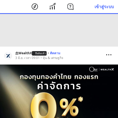
เข้าสู่ระบบ
WealthX
•
ติดตาม
ยืนยันแล้ว
3 มิ.ย. เวลา 09:01 • หุ้น & เศรษฐกิจ