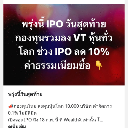
พรุ่งนี้วันสุดท้าย
📣กองทุนใหม่ ลงทุนหุ้นโลก 10,000 บริษัท ค่าจัดการ 
0.1% ไม่มีลิมิต
เปิดจอง IPO ถึง 18 ก.พ. นี้ ที่ WealthX เท่านั้น โ
... 
ดูเพิ่มเติม