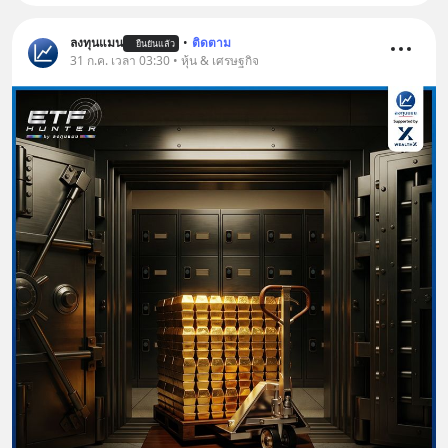
ลงทุนแมน
•
ติดตาม
ยืนยันแล้ว
31 ก.ค. เวลา 03:30 • หุ้น & เศรษฐกิจ