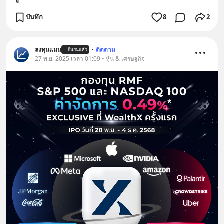
บันทึก
8
2
ลงทุนแมน
•
ติดตาม
ยืนยันแล้ว
27 พ.ย. 2025 เวลา 01:09 • หุ้น & เศรษฐกิจ