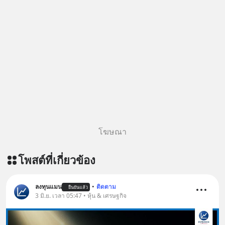
โฆษณา
โพสต์ที่เกี่ยวข้อง
ลงทุนแมน
•
ติดตาม
ยืนยันแล้ว
3 มิ.ย. เวลา 05:47 • หุ้น & เศรษฐกิจ