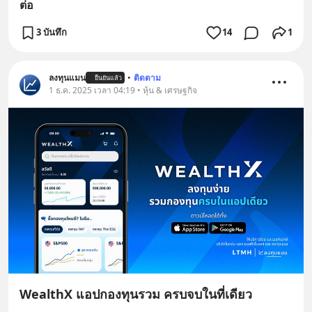
ต่อ
3 บันทึก
14
1
ลงทุนแมน
•
ติดตาม
ยืนยันแล้ว
1 ธ.ค. 2025 เวลา 04:19 • หุ้น & เศรษฐกิจ
WealthX แอปกองทุนรวม ครบจบในที่เดียว