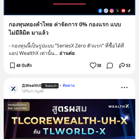
กองทุนทองคำไทย ค่าจัดการ 0% กองแรก แบบ
ไม่มีลิมิต มาแล้ว
- กองทุนนี้เป็นรูปแบบ “SeriesX Zero ตัวแรก” ที่ซื้อได้ที่
แอป WealthX เท่านั้น
... 
อ่านต่อ
48 บันทึก
38
53
WealthX
•
ติดตาม
ยืนยันแล้ว
ได้รับการบูสต์