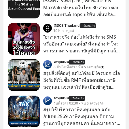
เซ็นทรัล รีเทล (CRC) เข้าซื้อกิจการ
MaxValu ทั้งหมดในไทย 30 สาขา ต่อย
อดเป็นแบรนด์ Tops บริษัท เซ็นทรัล
รีเทล คอร์ปอเรชั่น จำกัด (มหาชน) หรือ
SCB Thailand
ยืนยันแล้ว
CRC แจ้งตลาดหลักทรัพย์ฯ ว่า บริษัท
ได้รับการบูสต์
เซ็นทรัล ฟู้ด รีเทล จำกัด (CFR) ซึ่งเป็น
“ธนาคารจริง ต้องไม่ส่งลิงก์ทาง SMS
บริษัทย่อยที่ CRC ถือหุ้นทั้งทางตรงและ
หรืออีเมล” เคยเจอมั้ย? มีคนอ้างว่าโทร
ทางอ้อม 100%
จากธนาคาร บอกว่าบัญชีมีปัญหา แล้ว
ให้กดลิงก์โน่นนี่ หรือสแกนคิวอาร์โค้ด
ลงทุนแมน
ยืนยันแล้ว
ทันที มาฟัง “ป้าเก๋าเล่ากลโกง” เพื่อรู้ทัน
8 ชั่วโมงที่แล้ว • หุ้น & เศรษฐกิจ
มุกหลอกลวงในคราบความน่าเชื่อถือ
สรุปสิ่งที่ต้องรู้ แต่ไม่ค่อยมีใครบอก เมื่อ
กันค่ะ #แก้เกมกลโกง #ป้าเก๋าเล่ากล
ถึงวัยที่เริ่มซื้อ RMF เพื่อลดหย่อนภาษี |
โกง #LivesSustainably #อยู่อย่าง
ลงทุนแมนจะเล่าให้ฟัง เมื่อเข้าสู่วัย
ยั่งยืน #CyberSecurity #ป้าเก๋า
ทำงานและเริ่มมีรายได้ถึงเกณฑ์เสีย
ลงทุนแมน
#FraudEducation #FinancialLiteracy
ยืนยันแล้ว
ภาษี หลายคนมักได้รับคำแนะนำให้
วันนี้ เวลา 03:30 • หุ้น & เศรษฐกิจ
#DigitalBankWithHumanTouch
ลงทุนใน RMF เพราะนอกจากจะช่วยลด
สรุปวิธีบริหารภาษีลงทุนนอก ฉบับ
หย่อนภาษีได้แล้ว ยังเป็นโอกาสในการ
อัปเดต 2569 ภาษีลงทุนนอก คิดตาม
สร้างความมั่งคั่งระยะยาว แต่น้อยคน
ฐานภาษีบุคคลธรรมดา นั่นหมายความ
นักที่จะลงลึกว่า ถ้าลงทุนใน RMF ควรรู้