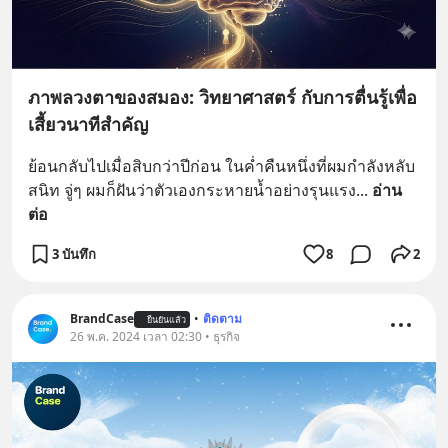
ภาพลวงตาของสมอง: วิทยาศาสตร์ กับการตื่นรู้เพื่อ
เสี้ยวนาทีสำคัญ
ย้อนกลับไปเมื่อสิบกว่าปีก่อน ในค่ำคืนหนึ่งที่ผมกำลังหลับ
สนิท จู่ๆ ผมก็ฝันว่าตัวเองกระหายน้ำอย่างรุนแรง
... 
อ่าน
ต่อ
3 บันทึก
8
2
BrandCase
•
ติดตาม
ยืนยันแล้ว
26 พ.ค. 2024 เวลา 02:30 • ธุรกิจ