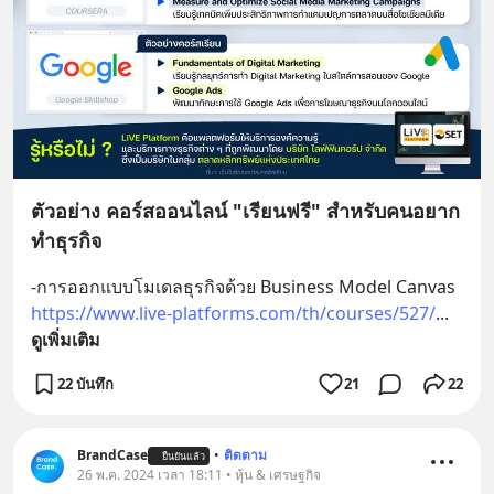
ตัวอย่าง คอร์สออนไลน์ "เรียนฟรี" สำหรับคนอยาก
ทำธุรกิจ
-การออกแบบโมเดลธุรกิจด้วย Business Model Canvas
https://www.live-platforms.com/th/courses/527/
... 
ดูเพิ่มเติม
22 บันทึก
21
22
BrandCase
•
ติดตาม
ยืนยันแล้ว
26 พ.ค. 2024 เวลา 18:11 • หุ้น & เศรษฐกิจ