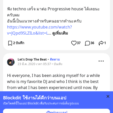
ฟัง techno เสร็จ มาต่อ Progressive house ได้เลยนะ
ครับผม
อันนี้เป็นแนวทางสำหรับคนอยากทำนะครับ
https://www.youtube.com/watch?
v=JQpd9SLZILo&list=L
... 
ดูเพิ่มเติม
2 บันทึก
37
36
1
Let's Drop The Beat
•
ติดตาม
23 มี.ค. 2020 เวลา 05:37 • บันเทิง
Hi everyone, I has been asking myself for a while 
who is my favorite DJ and who I think is the best 
from what I has been experienced until now. By 
according to massive DJ performance, skill and 
Blockdit ใช้งานได้ดีกว่าบนแอป
techni
... 
อ่านต่อ
เปิดโพสต์นี้ในแอป Blockdit เพื่อรับประสบการณ์เต็มรูปแบบ
3 บันทึก
5
1
เปิดผ่านแอป