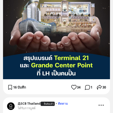
16 บันทึก
34
1
30
SCB Thailand
•
ติดตาม
ยืนยันแล้ว
ได้รับการบูสต์