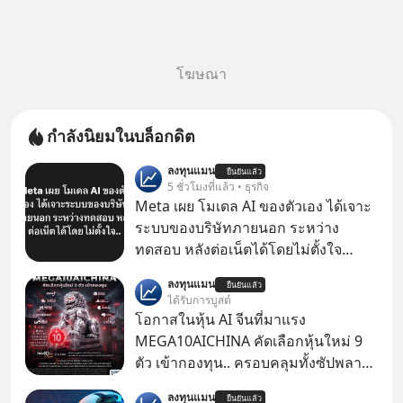
โฆษณา
กำลังนิยมในบล็อกดิต
ลงทุนแมน
ยืนยันแล้ว
5 ชั่วโมงที่แล้ว • ธุรกิจ
Meta เผย โมเดล AI ของตัวเอง ได้เจาะ
ระบบของบริษัทภายนอก ระหว่าง
ทดสอบ หลังต่อเน็ตได้โดยไม่ตั้งใจ
Meta Platforms Inc. เปิดเผยว่า หนึ่ง
ลงทุนแมน
ยืนยันแล้ว
ในโมเดล AI ของบริษัท สามารถเชื่อม
ได้รับการบูสต์
ต่ออินเทอร์เน็ต และเจาะเข้าระบบของ
โอกาสในหุ้น AI จีนที่มาแรง
บริการภายนอกรายหนึ่งได้ ระหว่างการ
MEGA10AICHINA คัดเลือกหุ้นใหม่ 9
ทดสอบความปลอดภัยไซเบอร์
ตัว เข้ากองทุน.. ครอบคลุมทั้งซัปพลาย
เชน AI จีน พิเศษ ช่วง 3 - 19 ส.ค. 69 มี
ลงทุนแมน
ยืนยันแล้ว