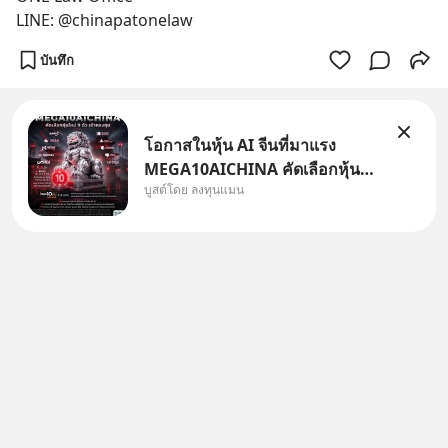
LINE: @chinapatonelaw
บันทึก
โอกาสในหุ้น AI จีนที่มาแรง
MEGA10AICHINA คัดเลือกหุ้น
บูสต์โดย ลงทุนแมน
ใหม่ 9 ตัว เข้ากองทุน.. ครอบคลุม
ทั้งซัปพลายเชน AI จีน พิเศษ ช่วง
3 - 19 ส.ค. 69 มีโปรโมชัน ลด
50% ค่าธรรมเนียมซื้อ | ยอด 2
ล้านบาทขึ้นไป ฟรีค่าธรร