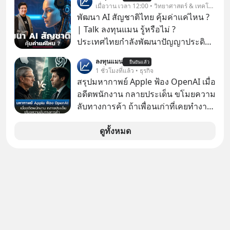
โปรโมชัน ลด 50% ค่าธรรมเนียมซื้อ |
เมื่อวาน เวลา 12:00 • วิทยาศาสตร์ & เทคโนโลยี
ยอด 2 ล้านบาทขึ้นไป ฟรีค่าธรรมเนียม
พัฒนา AI สัญชาติไทย คุ้มค่าแค่ไหน ?
ซื้อ
| Talk ลงทุนแมน รู้หรือไม่ ?
ประเทศไทยกำลังพัฒนาปัญญาประดิษฐ์
หรือ AI เป็นของตัวเอง ภายใต้ชื่อ
ลงทุนแมน
ยืนยันแล้ว
“ThaiLLM” เพื่อให้คนไทยมีโครงสร้าง
1 ชั่วโมงที่แล้ว • ธุรกิจ
พื้นฐานด้าน AI ที่เข้าใจภาษาไทย และ
สรุปมหากาพย์ Apple ฟ้อง OpenAI เมื่อ
บริบททางสังคมไทยได้เป็นอย่างดี
อดีตพนักงาน กลายประเด็น ขโมยความ
คำถามคือ การลงมือพัฒนา AI ของ
ลับทางการค้า ถ้าเพื่อนเก่าที่เคยทำงาน
ประเทศจะคุ้มค่าแค่ไหน ? และหลังจาก
ด้วยกัน ทักมาขอให้เราช่วยหาไฟล์งาน
นำ ThaiLLM มาใช้จริง จะเกิดอะไรขึ้น
เก่าที่เขาเคยทำไว้ ตอนยังอยู่บริษัท
ดูทั้งหมด
กับสังคมไทย ธุรกิจไทย และเศรษฐกิจ
เดียวกัน
ไทยบ้าง ? ร่วมวิเคราะห์เรื่องนี้ผ่านมุม
มองของ ดร.อภิวดี ปิยธรรมรงค์ ผู้
เชี่ยวชาญอาวุโสด้านบูรณาการข้อมูล
และปัญญาประดิษฐ์ และคุณปฏิภาณ
ประเสริฐสม ผู้จัดการโครงการ
ThaiLLM