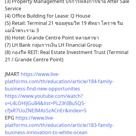
(3) Property Management บริการหลังการขาย After Sale 
Service 
(4) Office Building for Lease: Q House 
(5) Retail: Terminal 21 ซอยสุขมวิท 19 พัทยา โคราช ริม
แม่น้ำพระราม 3
(6) Hotel: Grande Centre Point หลายสาขา
(7) LH Bank กลุ่มการเงิน LH Financial Group
(8) กองรีท REIT: Real Estate Investment Trust (Terminal 
21 / Grande Centre Point)
JMART 
https://www.live-
platforms.com/th/education/article/184-family-
business-find-new-opportunities
https://www.youtube.com/watch?
v=L4LOHlJGuB4&list=PL23hIBuSQS-
cfJxR7UoZNEIMAs5zACnEr&index=5
EPG 
https://www.live-
platforms.com/th/education/article/183-family-
business-innovation-to-white-ocean