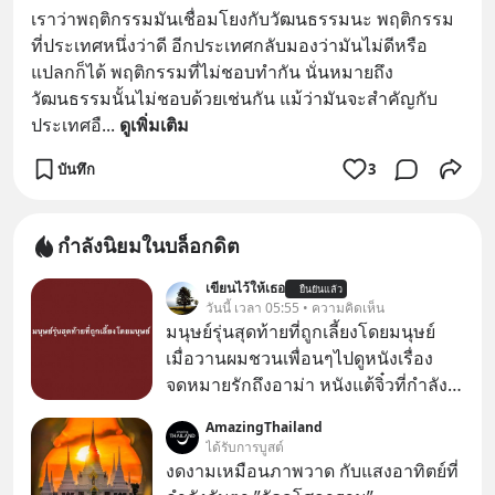
เราว่าพฤติกรรมมันเชื่อมโยงกับวัฒนธรรมนะ พฤติกรรม
ที่ประเทศหนึ่งว่าดี อีกประเทศกลับมองว่ามันไม่ดีหรือ
แปลกก็ได้ พฤติกรรมที่ไม่ชอบทำกัน นั่นหมายถึง
วัฒนธรรมนั้นไม่ชอบด้วยเช่นกัน แม้ว่ามันจะสำคัญกับ
ประเทศอื
... 
ดูเพิ่มเติม
บันทึก
3
กำลังนิยมในบล็อกดิต
เขียนไว้ให้เธอ
ยืนยันแล้ว
วันนี้ เวลา 05:55 • ความคิดเห็น
มนุษย์รุ่นสุดท้ายที่ถูกเลี้ยงโดยมนุษย์
เมื่อวานผมชวนเพื่อนๆไปดูหนังเรื่อง
จดหมายรักถึงอาม่า หนังแต้จิ๋วที่กำลัง
โด่งดังทั่วโลกอยู่ในตอนนี้ เหตุเกิดจาก
AmazingThailand
ป๊าผมเห็นโปสเตอร์หนังเรื่องนี้หลาย
ได้รับการบูสต์
เดือนก่อนและอยากดูมาก ด้วยเพราะว่า
งดงามเหมือนภาพวาด กับแสงอาทิตย์ที่
อากงก็มาจากเมืองจีน ป๊าก็พูดแต้จิ๋วได้