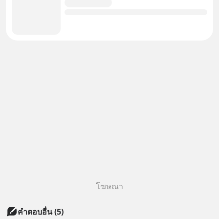
โฆษณา
คำตอบอื่น
(
5
)