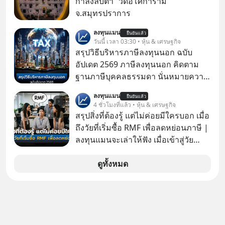
กำลังลับตา ”วัดอโศการาม”
มีเรื่องราวมีความผูกพันที่ได้ยินตั้งแต่
จ.สมุทรปราการ
เด็ก
ลงทุนแมน
ยืนยันแล้ว
วันนี้ เวลา 03:30 • หุ้น & เศรษฐกิจ
สรุปวิธีบริหารภาษีลงทุนนอก ฉบับ
อัปเดต 2569 ภาษีลงทุนนอก คิดตาม
ฐานภาษีบุคคลธรรมดา นั่นหมายความ
ว่าถ้าเรามีกำไร 100,000 บาท
ลงทุนแมน
ยืนยันแล้ว
4 ชั่วโมงที่แล้ว • หุ้น & เศรษฐกิจ
สรุปสิ่งที่ต้องรู้ แต่ไม่ค่อยมีใครบอก เมื่อ
ถึงวัยที่เริ่มซื้อ RMF เพื่อลดหย่อนภาษี |
ลงทุนแมนจะเล่าให้ฟัง เมื่อเข้าสู่วัย
ทำงานและเริ่มมีรายได้ถึงเกณฑ์เสีย
ภาษี หลายคนมักได้รับคำแนะนำให้
ดูทั้งหมด
ลงทุนใน RMF เพราะนอกจากจะช่วยลด
หย่อนภาษีได้แล้ว ยังเป็นโอกาสในการ
สร้างความมั่งคั่งระยะยาว แต่น้อยคน
นักที่จะลงลึกว่า ถ้าลงทุนใน RMF ควรรู้
อะไรบ้าง ควรดู ตรงไหน ทำอย่างไร ถึง