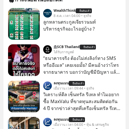
WealthThink
ยืนยันแล้ว
8 ส.ค. เวลา 04:00 • ธุรกิจ
ลูกหลานตระกูลเจียรวนนท์
บริหารธุรกิจอะไรอยู่บ้าง ?
SCB Thailand
ยืนยันแล้ว
ได้รับการบูสต์
“ธนาคารจริง ต้องไม่ส่งลิงก์ทาง SMS
หรืออีเมล” เคยเจอมั้ย? มีคนอ้างว่าโทร
จากธนาคาร บอกว่าบัญชีมีปัญหา แล้ว
ให้กดลิงก์โน่นนี่ หรือสแกนคิวอาร์โค้ด
ลงทุนแมน
ยืนยันแล้ว
ทันที มาฟัง “ป้าเก๋าเล่ากลโกง” เพื่อรู้ทัน
เมื่อวาน เวลา 09:44 • ธุรกิจ
มุกหลอกลวงในคราบความน่าเชื่อถือ
วิเคราะห์ดีล เซ็นทรัล รีเทล ทำไมอยาก
กันค่ะ #แก้เกมกลโกง #ป้าเก๋าเล่ากล
ซื้อ MaxValu ที่ขาดทุนสะสมติดต่อกัน
โกง #LivesSustainably #อยู่อย่าง
4 ปี จากข่าวล่าสุดที่เครือเซ็นทรัล รีเทล
ยั่งยืน #CyberSecurity #ป้าเก๋า
หรือ CRC เจ้าของ Tops ประกาศซื้อซู
ลงทุนแมน
#FraudEducation #FinancialLiteracy
ยืนยันแล้ว
เปอร์มาร์เก็ต MaxValu ในประเทศไทย
เมื่อวาน เวลา 04:00 • หุ้น & เศรษฐกิจ
#DigitalBankWithHumanTouch