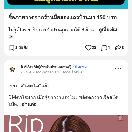
ซื้อภาพวาดจากร้านมือสองแถวบ้านมา 150 บาท
ไม่รู้เป็นของจิตรกรดังประมูลขายได้ 9 ล้าน
... 
ดูเพิ่มเติม
1
3 บันทึก
25
1
8
DM Art Me(สำหรับทำคอนเทนต์)
•
ติดตาม
26 ก.พ. 2022 เวลา 09:01 • ความคิดเห็น
เจอร่าง"แตงโม"แล้ว
DMตกใจมาก เมื่อรู้ข่าวว่าแตงโมง พลัดตกจากเรือสปีด
โบ๊ท
... 
อ่านต่อ