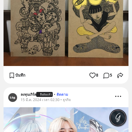
บันทึก
8
5
ลงทุนเกิร์ล
•
ติดตาม
ยืนยันแล้ว
15 มี.ค. 2024 เวลา 02:30 • ธุรกิจ