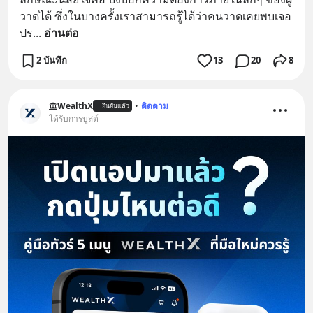
วาดได้ ซึ่งในบางครั้งเราสามารถรู้ได้ว่าคนวาดเคยพบเจอ
ปร
... 
อ่านต่อ
2 บันทึก
13
20
8
WealthX
•
ติดตาม
ยืนยันแล้ว
ได้รับการบูสต์