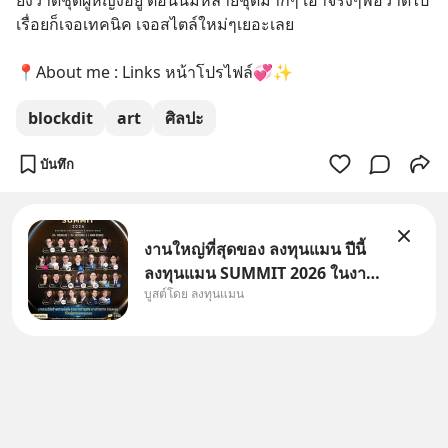
ยังวาดชุดผู้หญิงอยู่ ตอนนี้มีหลายชุดมากๆ เอาจริงๆพอวาดไป
เรื่อยก็เจอเทคนิค เจอสไตล์ใหม่ๆเยอะเลย
📍About me : Links หน้าโปรไฟล์💞✨️
blockdit
art
ศิลปะ
บันทึก
งานใหญ่ที่สุดของ ลงทุนแมน ปีนี้
ลงทุนแมน SUMMIT 2026 ในงาน
บูสต์โดย ลงทุนแมน
นี้จะมีเจ้าของธุรกิจ Dr.PONG,
หมึกกรุบ, Srichand, Jones’
Salad, LA GLACE, Fastwork,
MizuMi, KARMART, อิชิตัน มา
แชร์ความรู้การสร้างธุรกิจ