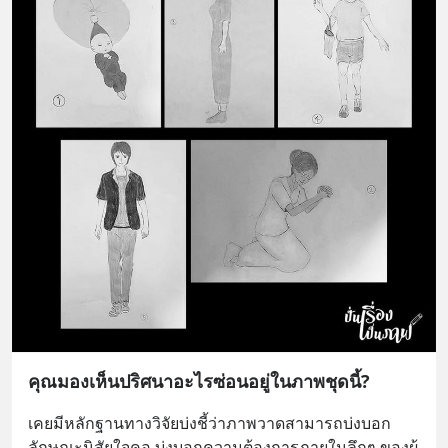
คุณมองเห็นปริศนาอะไรซ่อนอยู่ในภาพชุดนี้?
เคยมีหลักฐานทางวิจัยบ่งชี้ว่าภาพวาดสามารถบ่งบอก
ลักษณะนิสัยใจคอ บ่งบอกความต้องการภายในลึกๆ ของผู้