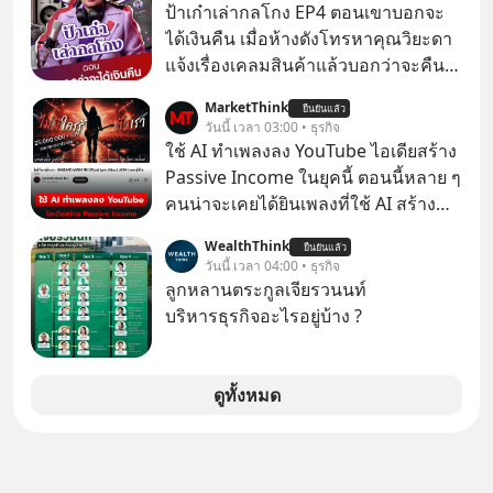
เกลื่อนตามห้างทั่วไป? ทั้งที่จริง ๆ แล้ว
ป้าเก๋าเล่ากลโกง EP4 ตอนเขาบอกจะ
ชื่อเหล่านี้คือ “ตำนาน” ระดับเทพที่นัก
ได้เงินคืน เมื่อห้างดังโทรหาคุณวิยะดา
เล่นเครื่องเสียงยุคก่อนยอมจ่ายเงินหลัก
แจ้งเรื่องเคลมสินค้าแล้วบอกว่าจะคืน
แสนเพื่อครอบครอง แต่เบื้องหลังความ
เงิน คุณวิยะดาจะได้เงินจริง หรือเป็น
MarketThink
แมสนี้ มีโศกนาฏกรรมของโลกธุรกิจ
ยืนยันแล้ว
เรื่องจ้อจี้ หาคำตอบได้ที่ “ป้าเก๋าเล่ากล
วันนี้ เวลา 03:00 • ธุรกิจ
ซ่อนอยู่ อาณาจักรเครื่องเสียงที่ยิ่งใหญ่
โกง” EP4 ตอน “เขาบอกว่าจะได้เงิน
ใช้ AI ทำเพลงลง YouTube ไอเดียสร้าง
ที่สุดบนโลก ถูกกว้านซื้อไปด้วยมูลค่า 8
คืน” #ป้าเก๋าเล่ากลโกง #แก้เกมกลโกง
Passive Income ในยุคนี้ ตอนนี้หลาย ๆ
พันล้านดอลลาร์โดย Samsung และสิ่ง
#อยู่อย่างยั่งยืน #Cybersecurity #เตือน
คนน่าจะเคยได้ยินเพลงที่ใช้ AI สร้าง
ที่เจ็บปวดที่สุดคือ ยักษ์ใหญ่จาก
ภัยออนไลน์
ผ่านหูกันมาบ้าง เช่น เพลง “ไม่มีใคร
เกาหลีใต้ไม่ได้ซื้อเพราะหลงใหลใน
WealthThink
ยืนยันแล้ว
รู้ตัวเรา” จากช่องชื่อว่า UNHEARD
วันนี้ เวลา 04:00 • ธุรกิจ
เสียงเพลง แต่ซื้อเพื่อเป็นทางลัดเอา
MUSIC ที่ตอนนี้มียอดรับชมกว่า 26
ลูกหลานตระกูลเจียรวนนท์
เทคโนโลยีไปใส่ในหน้าปัดรถยนต์
ล้านครั้งแล้ว
บริหารธุรกิจอะไรอยู่บ้าง ?
อัจฉริยะ จากจุดสูงสุดของศิลปะแห่ง
เสียงดนตรี ทำไมถึงจบลงด้วยการเป็น
แค่บรรทัดหนึ่งในบัญชีทรัพย์สินของ
ดูทั้งหมด
บริษัทอื่น เลือกฟังกันได้เลยนะครับ อย่า
ลืมกด Follow ติดตาม PodCast ช่อง
Geek Forever’s Podcast ของผมกัน
ด้วยนะครับ 🎧 ฟังผ่าน Spotify :