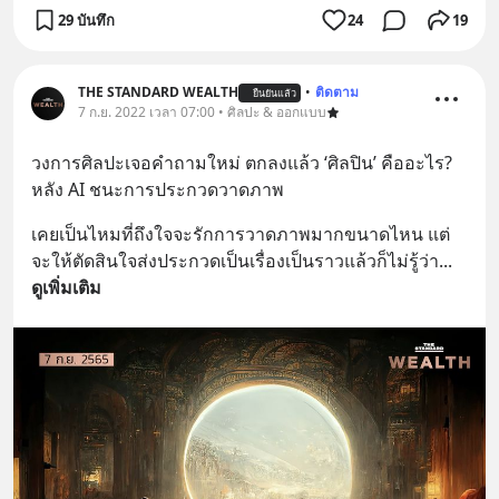
29 บันทึก
24
19
THE STANDARD WEALTH
•
ติดตาม
ยืนยันแล้ว
7 ก.ย. 2022 เวลา 07:00 • ศิลปะ & ออกแบบ
วงการศิลปะเจอคำถามใหม่ ตกลงแล้ว ‘ศิลปิน’ คืออะไร? 
หลัง AI ชนะการประกวดวาดภาพ
เคยเป็นไหมที่ถึงใจจะรักการวาดภาพมากขนาดไหน แต่
จะให้ตัดสินใจส่งประกวดเป็นเรื่องเป็นราวแล้วก็ไม่รู้ว่า
... 
ดูเพิ่มเติม