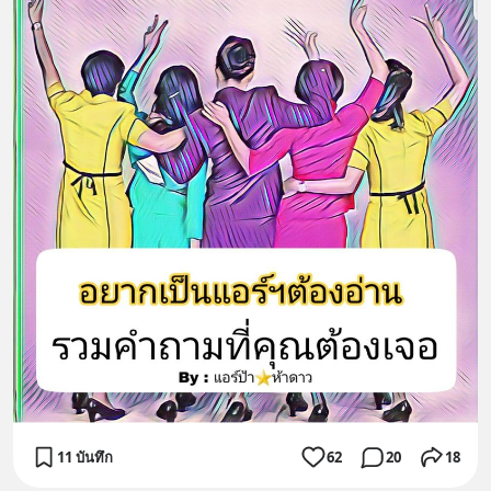
11 บันทึก
62
20
18