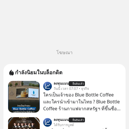
โฆษณา
กำลังนิยมในบล็อกดิต
ลงทุนแมน
ยืนยันแล้ว
วันนี้ เวลา 07:07 • ธุรกิจ
ใครเป็นเจ้าของ Blue Bottle Coffee
และใครนำเข้ามาในไทย ? Blue Bottle
Coffee ร้านกาแฟจากสหรัฐฯ ที่ขึ้นชื่อ
เรื่องความพิถีพิถัน กำลังจะเปิดสาขา
ลงทุนแมน
ยืนยันแล้ว
แรกในประเทศไทย ที่ Central Park
ได้รับการบูสต์