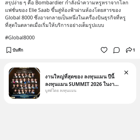
สรุปง่าย ๆ คือ Bombardier กำลังนำความหรูหราจากโลก
แฟชั่นของ Elie Saab ขึ้นสู่ท้องฟ้าผ่านห้องโดยสารของ 
Global 8000 ซึ่งอาจกลายเป็นหนึ่งในเครื่องบินธุรกิจที่หรู
ที่สุดในตลาดเมื่อเริ่มให้บริการอย่างเต็มรูปแบบ
#Global8000
บันทึก
1
งานใหญ่ที่สุดของ ลงทุนแมน ปีนี้
ลงทุนแมน SUMMIT 2026 ในงาน
บูสต์โดย ลงทุนแมน
นี้จะมีเจ้าของธุรกิจ Dr.PONG,
หมึกกรุบ, Srichand, Jones’
Salad, LA GLACE, Fastwork,
MizuMi, KARMART, อิชิตัน มา
แชร์ความรู้การสร้างธุรกิจ