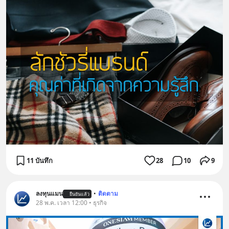
11 บันทึก
28
10
9
ลงทุนแมน
•
ติดตาม
ยืนยันแล้ว
28 พ.ค. เวลา 12:00 • ธุรกิจ