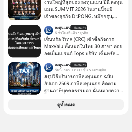
งานใหญ่ที่สุดของ ลงทุนแมน ปีนี้ ลงทุน
แมน SUMMIT 2026 ในงานนี้จะมี
เจ้าของธุรกิจ Dr.PONG, หมึกกรุบ,
Srichand, Jones’ Salad, LA GLACE,
ลงทุนแมน
ยืนยันแล้ว
Fastwork, MizuMi, KARMART, อิชิตัน
6 ชั่วโมงที่แล้ว • ธุรกิจ
มาแชร์ความรู้การสร้างธุรกิจ
เซ็นทรัล รีเทล (CRC) เข้าซื้อกิจการ
MaxValu ทั้งหมดในไทย 30 สาขา ต่อย
อดเป็นแบรนด์ Tops บริษัท เซ็นทรัล
รีเทล คอร์ปอเรชั่น จำกัด (มหาชน) หรือ
ลงทุนแมน
ยืนยันแล้ว
CRC แจ้งตลาดหลักทรัพย์ฯ ว่า บริษัท
วันนี้ เวลา 03:30 • หุ้น & เศรษฐกิจ
เซ็นทรัล ฟู้ด รีเทล จำกัด (CFR) ซึ่งเป็น
สรุปวิธีบริหารภาษีลงทุนนอก ฉบับ
บริษัทย่อยที่ CRC ถือหุ้นทั้งทางตรงและ
อัปเดต 2569 ภาษีลงทุนนอก คิดตาม
ทางอ้อม 100%
ฐานภาษีบุคคลธรรมดา นั่นหมายความ
ว่าถ้าเรามีกำไร 100,000 บาท
ดูทั้งหมด