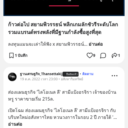
ก้าวต่อไป สยามพิวรรธน์ พลิกเกมลักชัวรีระดับโลก
รวมแบรนด์ทรงพลังที่มีฐานกำลังซื้อสูงที่สุด
ลงทุนแมนจะเล่าให้ฟัง x สยามพิวรรธน์
... 
อ่านต่อ
1 บันทึก
9
1
ฐานเศรษฐกิจ_Thansettakij
•
ติดตาม
ยืนยันแล้ว
19 ต.ค. 2022 เวลา 23:00 • อสังหาริมทรัพย์
ส่องแผนธุรกิจ 'ไลโอเนล ลี' สามีแป้งอรจิรา เจ้าของบ้าน
หรู ราคาขายเริ่ม 215ล.
เปิดโฉม ส่องแผนธุรกิจ 'ไลโอเนล ลี' สามีแป้งอรจิรา กับ
บริบทใหม่อสังหาฯไทย หวนวงการในรอบ 2 ปี ภายใต้ '
... 
อ่านต่อ