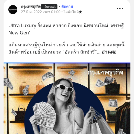
กรุงเทพธุรกิจ
•
ติดตาม
ยืนยันแล้ว
27 มี.ค. 2022 เวลา 01:00 • ไลฟ์สไตล์
Ultra Luxury ยิ่งแพง หายาก ยิ่งชอบ นิพพานใหม่ 'เศรษฐี 
New Gen'
อภิมหาเศรษฐีรุ่นใหม่ รวยเร็ว เลยใช้จ่ายเงินง่าย และยุคนี้
สินค้าพร้อมเปย์ เป็นหมวด "อัลตร้า ลักชัวรี"
... 
อ่านต่อ