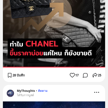
28 บันทึก
17
25
MyThoughts
•
ติดตาม
ได้รับการบูสต์