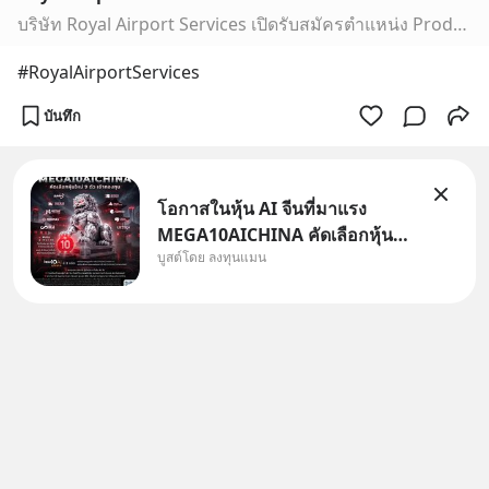
บริษัท Royal Airport Services เปิดรับสมัครตำแหน่ง Production Planning & Engineering Officer รับ 1 อัตรา วุฒิ ปวส. สาขาซ่อมบำรุงอากาศยาน อากาศยานศาสตร์ หรือ ป.ตรี สาขาวิศวกรรมอากาศยาน มีประสบการณ์ด้านซ่อมบำรุงอากาศยาน หรือด้าน Maintenance Planning / Technical Records อย่างน้อย 3–5 ปี (จะได้รับการพิจา…
#RoyalAirportServices
บันทึก
โอกาสในหุ้น AI จีนที่มาแรง
MEGA10AICHINA คัดเลือกหุ้น
บูสต์โดย ลงทุนแมน
ใหม่ 9 ตัว เข้ากองทุน.. ครอบคลุม
ทั้งซัปพลายเชน AI จีน พิเศษ ช่วง
3 - 19 ส.ค. 69 มีโปรโมชัน ลด
50% ค่าธรรมเนียมซื้อ | ยอด 2
ล้านบาทขึ้นไป ฟรีค่าธรร