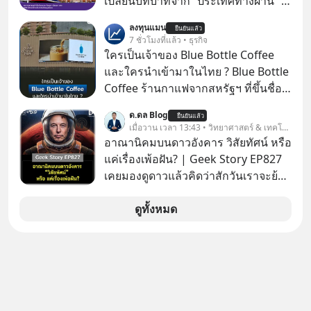
เปลี่ยนบทบาทจาก “ประเทศทางผ่าน” สู่
นักที่จะลงลึกว่า ถ้าลงทุนใน RMF ควรรู้
“ศูนย์กลางเศรษฐกิจและโลจิสติกส์”
ลงทุนแมน
อะไรบ้าง ควรดู ตรงไหน ทำอย่างไร ถึง
ยืนยันแล้ว
ของอนุภูมิภาคลุ่มแม่น้ำโขง
7 ชั่วโมงที่แล้ว • ธุรกิจ
จะดีกับเรา แล้วเราควรรู้ข้อมูลอะไร
ใครเป็นเจ้าของ Blue Bottle Coffee
เกี่ยวกับ RMF บ้าง เพื่อให้นำไปใช้ต่อได้
และใครนำเข้ามาในไทย ? Blue Bottle
จริง ๆ ลงทุนแมนจะเล่าให้ฟัง
Coffee ร้านกาแฟจากสหรัฐฯ ที่ขึ้นชื่อ
เรื่องความพิถีพิถัน กำลังจะเปิดสาขา
ด.ดล Blog
ยืนยันแล้ว
แรกในประเทศไทย ที่ Central Park
เมื่อวาน เวลา 13:43 • วิทยาศาสตร์ & เทคโนโลยี
อาณานิคมบนดาวอังคาร วิสัยทัศน์ หรือ
แค่เรื่องเพ้อฝัน? | Geek Story EP827
เคยมองดูดาวแล้วคิดว่าสักวันเราจะย้าย
ไปอยู่บนดาวอังคารตามที่ Elon Musk
หรือ Jeff Bezos บอกไว้หรือเปล่า ภาพ
ดูทั้งหมด
ฝันที่มหาเศรษฐีซิลิคอนแวลลีย์วาดไว้ว่า
มนุษย์นับล้านจะไปสร้างอาณานิคม
ใหม่ ล้อมรอบด้วยเทคโนโลยีสุดล้ำ อาจ
จะฟังดูน่าตื่นเต้น แต่ความจริงที่ถูกซ่อน
ไว้ใต้พรมคือ ดาวอังคารเป็นเพียงนรกที่
เต็มไปด้วยรังสีมรณะและฝุ่นพิษ แล้ว