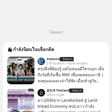
โฆษณา
กำลังนิยมในบล็อกดิต
ลงทุนแมน
ยืนยันแล้ว
2 ชั่วโมงที่แล้ว • หุ้น & เศรษฐกิจ
สรุปสิ่งที่ต้องรู้ แต่ไม่ค่อยมีใครบอก เมื่อ
ถึงวัยที่เริ่มซื้อ RMF เพื่อลดหย่อนภาษี |
ลงทุนแมนจะเล่าให้ฟัง เมื่อเข้าสู่วัย
ทำงานและเริ่มมีรายได้ถึงเกณฑ์เสีย
SCB Thailand
ยืนยันแล้ว
ภาษี หลายคนมักได้รับคำแนะนำให้
ได้รับการบูสต์
ลงทุนใน RMF เพราะนอกจากจะช่วยลด
ลาว2030จาก Landlocked สู่ Land-
หย่อนภาษีได้แล้ว ยังเป็นโอกาสในการ
linked Economy สปป.ลาว กำลัง
สร้างความมั่งคั่งระยะยาว แต่น้อยคน