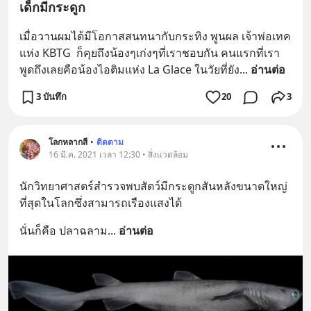
เด็กมีกระดูก
เมื่อวานผมได้มีโอกาสสนทนากับกระทิง พูนผล เจ้าพ่อเทค
แห่ง KBTG  ก็คุยถึงน้องๆเก่งๆที่เราชอบกัน คนแรกที่เรา
พูดถึงเลยคือน้องไอติมแห่ง La Glace ในวัยที่ยัง
... 
อ่านต่อ
3 บันทึก
20
3
โลกหลากสี
•
ติดตาม
16 มี.ค. 2021 เวลา 12:30 • สิ่งแวดล้อม
นักวิทยาศาสตร์สำรวจพบสัตว์มีกระดูกสันหลังขนาดใหญ่
ที่สุดในโลกซึ่งสามารถเรืองแสงได้
นั่นก็คือ ปลาฉลาม
... 
อ่านต่อ