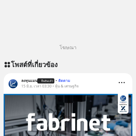
ผลิตภัณฑ์เสริมอาหาร Diip CBD ช่วย
บรรเทาความเครียด ลดความวิตกกังวล
เพิ่มการผ่อนคลาย ซึ่งช่วยให้การนอน
หลับมีประสิทธิภาพมากยิ่งขึ้น 📍 สนใจ
สั่งซื้อสินค้า Diip CBD 💬 LINE :
@diipgeek 🔗 หรือกดลิงก์
https://lin.ee/U91Fzyz
โฆษณา
โพสต์ที่เกี่ยวข้อง
ลงทุนแมน
•
ติดตาม
ยืนยันแล้ว
15 มิ.ย. เวลา 03:30 • หุ้น & เศรษฐกิจ