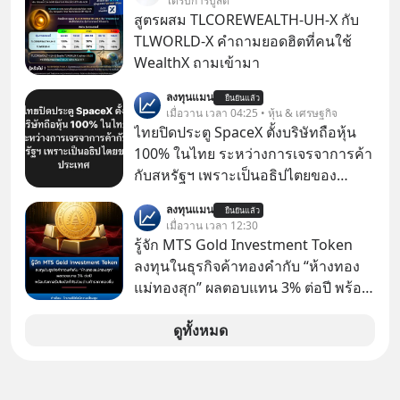
ได้รับการบูสต์
หัวทิ่มได้อย่างไร? นี่คือเรื่องจริงที่เพิ่ง
สูตรผสม TLCOREWEALTH-UH-X กับ
เกิดขึ้นในมาเลเซีย เมื่อรัฐบาลประกาศ
TLWORLD-X คำถามยอดฮิตที่คนใช้
งัด “กฎเหล็ก” สั่งบล็อกการนำเข้ารถ EV
WealthX ถามเข้ามา
ราคาถูกจากจีนแบบสายฟ้าแลบ ตั้ง
ลงทุนแมน
กำแพงราคานำเข้าขั้นต่ำสูงถึง 1.7 ล้าน
ยืนยันแล้ว
เมื่อวาน เวลา 04:25 • หุ้น & เศรษฐกิจ
บาท! งานนี้ทำเอาค่ายยักษ์ใหญ่อย่าง
ไทยปิดประตู SpaceX ตั้งบริษัทถือหุ้น
BYD ที่เคยกวาดเรียบยอดขายถึงกับ
100% ในไทย ระหว่างการเจรจาการค้า
สะดุดไปไม่เป็น แต่เบื้องหลังมาตรการ
กับสหรัฐฯ เพราะเป็นอธิปไตยของ
สุดโต่งนี้ ไม่ใช่แค่การกีดกันทางการค้า
ประเทศ Bloomberg รายงาน ไทย
ธรรมดา แต่มันคือแผนอุ้มชูแบรนด์แห่ง
ลงทุนแมน
ยืนยันแล้ว
ประกาศจุดยืนชัดเจนว่า จะไม่อนุญาต
เมื่อวาน เวลา 12:30
ชาติอย่าง Proton เพื่อรักษาตำแหน่ง
ให้บริษัทสหรัฐฯ ตั้งบริษัทโทรคมนาคม
รู้จัก MTS Gold Investment Token
งานนับแสนชีวิตในประเทศ ค่ายรถจีน
ดาวเทียมที่ถือหุ้น 100% โดยชาวต่าง
ลงทุนในธุรกิจค้าทองคำกับ “ห้างทอง
จะแก้เกมหมากกระดานนี้อย่างไร? และ
ชาติ ในระหว่างการเจรจาการค้ากับ
แม่ทองสุก” ผลตอบแทน 3% ต่อปี พร้อม
ทำไมเรื่องนี้ถึงสั่นสะเทือนวงการยาน
รัฐบาลสหรัฐ โดยให้เหตุผลว่าเป็น
โอกาสรับโบนัสกำไรส่วนต่างถ้าราคา
ยนต์ทั้งภูมิภาค? เราจะพาไปเจาะลึก
ประเด็นด้านอธิปไตยของประเทศ
ทองขึ้น / ลงทุนแมนจะเล่าให้ฟัง x MTS
ดูทั้งหมด
เบื้องหลังสงคราม EV สุดเดือดนี้กัน
Gold Group กลุ่ม MTS Gold หรือห้าง
เลือกฟังกันได้เลยนะครับ อย่าลืมกด
ทองแม่ทองสุก อยู่ในธุรกิจทองคำมา
Follow ติดตาม PodCast ช่อง Geek
นานกว่า 74 ปี ปัจจุบันนับเป็นกลุ่มธุรกิจ