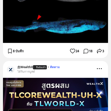
8 บันทึก
24
18
3
WealthX
•
ติดตาม
ยืนยันแล้ว
ได้รับการบูสต์