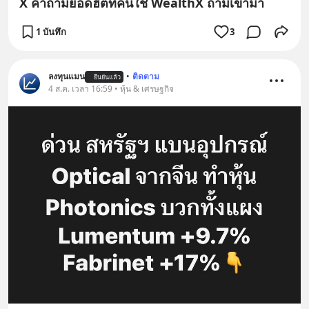
X คำถามยอดฮิตที่คนใช้ WealthX ถามเข้ามา
1 บันทึก
3
ลงทุนแมน
•
ติดตาม
ยืนยันแล้ว
4 ส.ค. เวลา 16:59 • หุ้น & เศรษฐกิจ