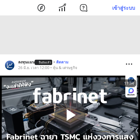
เข้าสู่ระบบ
ลงทุนแมน
•
ติดตาม
ยืนยันแล้ว
26 มิ.ย. เวลา 12:00 • หุ้น & เศรษฐกิจ
11:34