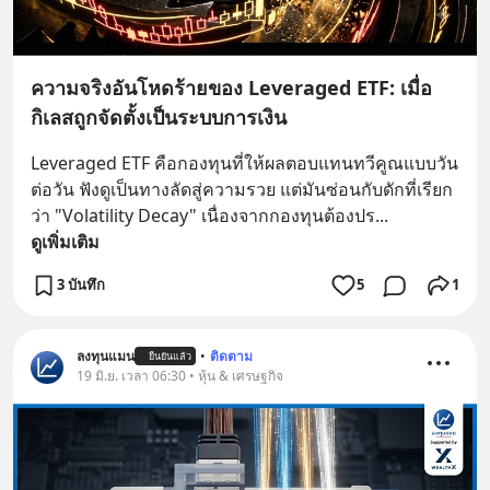
ความจริงอันโหดร้ายของ Leveraged ETF: เมื่อ
กิเลสถูกจัดตั้งเป็นระบบการเงิน
Leveraged ETF คือกองทุนที่ให้ผลตอบแทนทวีคูณแบบวัน
ต่อวัน ฟังดูเป็นทางลัดสู่ความรวย แต่มันซ่อนกับดักที่เรียก
ว่า "Volatility Decay" เนื่องจากกองทุนต้องปร
... 
ดูเพิ่มเติม
3 บันทึก
5
1
ลงทุนแมน
•
ติดตาม
ยืนยันแล้ว
19 มิ.ย. เวลา 06:30 • หุ้น & เศรษฐกิจ