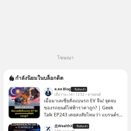
โฆษณา
กำลังนิยมในบล็อกดิต
ด.ดล Blog
ยืนยันแล้ว
เมื่อวาน เวลา 12:52 • ยานยนต์
เมื่อมาเลเซียสั่งแบนรถ EV จีน! จุดจบ
ของรถยนต์ไฟฟ้าราคาถูก? | Geek
Talk EP243 เคยสงสัยไหมว่า แบรนด์รถ
EV จากจีนที่กำลังบุกตีตลาดทั่วโลกจน
WealthX
ยืนยันแล้ว
ราบคาบ จะถูกสกัดดาวรุ่งจนต้องเบรก