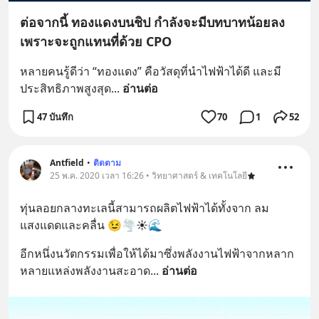
ต่อจากนี้ ทองแดงบนชิป กำลังจะมีบทบาทน้อยลง
เพราะจะถูกแทนที่ด้วย CPO
หลายคนรู้ดีว่า “ทองแดง” คือวัสดุที่นำไฟฟ้าได้ดี และมี
ประสิทธิภาพสูงสุด
... 
อ่านต่อ
47 บันทึก
70
1
52
Antfield
•
ติดตาม
25 พ.ค. 2020 เวลา 16:26 • วิทยาศาสตร์ & เทคโนโลยี
ทุ่นลอยกลางทะเลนี้สามารถผลิตไฟฟ้าได้ทั้งจาก ลม 
แสงแดดและคลื่น 😉🌪️☀️🌊
อีกหนึ่งนวัตกรรมเพื่อให้ได้มาซึ่งพลังงานไฟฟ้าจากหลาก
หลายแหล่งพลังงานสะอาด
... 
อ่านต่อ