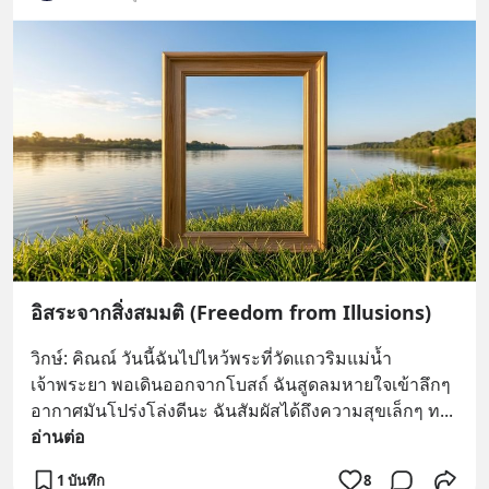
อิสระจากสิ่งสมมติ (Freedom from Illusions)
วิกษ์: คิณณ์ วันนี้ฉันไปไหว้พระที่วัดแถวริมแม่น้ำ
เจ้าพระยา พอเดินออกจากโบสถ์ ฉันสูดลมหายใจเข้าลึกๆ 
อากาศมันโปร่งโล่งดีนะ ฉันสัมผัสได้ถึงความสุขเล็กๆ ท
... 
อ่านต่อ
1 บันทึก
8