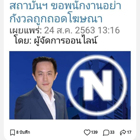
8 บันทึก
139
33
17