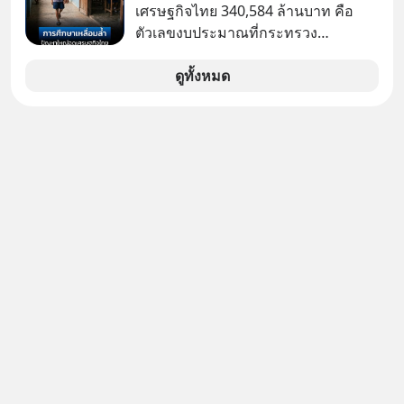
คอมที่สูงถึง 14.5 ล้านดอลลาร์ (หรือ
เศรษฐกิจไทย 340,584 ล้านบาท คือ
ราว 500 ล้านบาท) เพียงเพราะเขาไม่
ตัวเลขงบประมาณที่กระทรวง
อยากขังตัวเองไว้ในกล่องเดิมๆ ผลที่
ศึกษาธิการ ได้รับจัดสรรในงบประมาณ
ตามมาคือ โทรศัพท์ของเขากลายเป็น
รายจ่ายประจำปี 2568 ซึ่งมากที่สุดเป็น
ดูทั้งหมด
ความเงียบสนิทนานถึง 14 เดือนเต็ม แต่
อันดับ 2 รองจากกระทรวงการคลัง
ความเงียบและ "ไฟแดง" ในวันนั้นกลับ
กลายเป็นการถอยหลังเพื่อตั้งหลัก จนส่ง
ให้เขาก้าวขึ้นไปยืนถือรางวัลออสการ์
ในบทบาทที่เปลี่ยนชีวิตเขาไปตลอดกาล
ใน MM EP. นี้ เราจะมาร่วมถอดรหัส
และปรับวิธีคิดกันว่า Greenlight (ไฟ
เขียว) จะสร้างมันขึ้นมาล่วงหน้าด้วย
วินัยและความพร้อมได้อย่างไร?
Yellowlight (ไฟเหลือง) จะรับมือกับ
สัญญาณเตือน และชะลอตัวอย่างมีสติ
อย่างไร? Redlight (ไฟแดง) จะเปลี่ยน
อุปสรรคและความผิดพลาดให้กลายเป็น
บทเรียนที่ส่งเราไปได้ไกลกว่าเดิมได้
อย่างไร? หากคุณกำลังรู้สึกว่าชีวิตเจอ