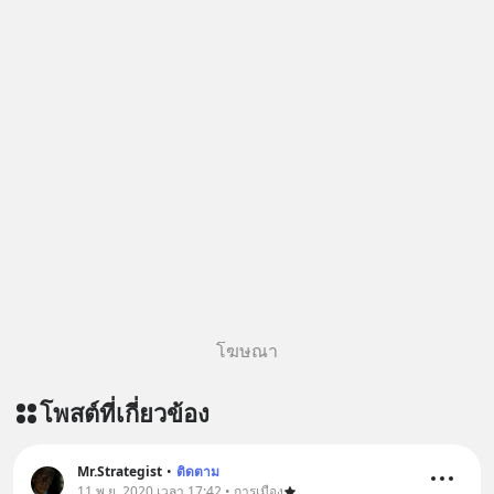
แต่ทางตัน ลองเปิดใจฟัง EP. นี้ แล้วคุณ
จะพบว่า อุปสรรคตรงหน้าอาจเป็นเพียง
ทางเลี้ยวที่พาคุณไปเจอชีวิตที่ดีกว่าเดิม
#Greenlights
#MatthewMcConaughey #พัฒนาตัว
เอง #MissionToTheMoon
#missiontothemoonpodcast
โฆษณา
โพสต์ที่เกี่ยวข้อง
Mr.Strategist
•
ติดตาม
11 พ.ย. 2020 เวลา 17:42 • การเมือง