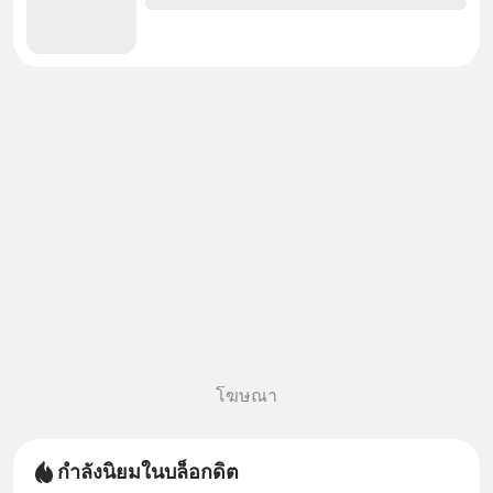
โฆษณา
กำลังนิยมในบล็อกดิต