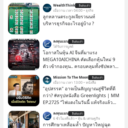
WealthThink
ยืนยันแล้ว
เมื่อวาน เวลา 04:00 • ธุรกิจ
ลูกหลานตระกูลเจียรวนนท์
บริหารธุรกิจอะไรอยู่บ้าง ?
ลงทุนแมน
ยืนยันแล้ว
ได้รับการบูสต์
โอกาสในหุ้น AI จีนที่มาแรง
MEGA10AICHINA คัดเลือกหุ้นใหม่ 9
ตัว เข้ากองทุน.. ครอบคลุมทั้งซัปพลาย
เชน AI จีน พิเศษ ช่วง 3 - 19 ส.ค. 69 มี
Mission To The Moon
ยืนยันแล้ว
โปรโมชัน ลด 50% ค่าธรรมเนียมซื้อ |
เมื่อวาน เวลา 13:00 • หนังสือ
ยอด 2 ล้านบาทขึ้นไป ฟรีค่าธรรมเนียม
"อุปสรรค" อาจเป็นสัญญาณสู่ชีวิตที่ดี
ซื้อ
กว่า? #สรุปหนังสือ Greenlights | MM
EP.2725 “ไฟแดงในวันนี้ แท้จริงแล้ว
อาจเป็นสัญญาณไฟเขียวที่ยังไม่ถึงเวลา
ลงทุนแมน
ยืนยันแล้ว
เปลี่ยนสี” McConaughey ดาราดาวรุ่ง
6 ชั่วโมงที่แล้ว • หุ้น & เศรษฐกิจ
ในยุคหนึ่ง เคยปฏิเสธเงินค่าตัวหนังรอม
การศึกษาเหลื่อมล้ำ ปัญหาใหญ่ฉุด