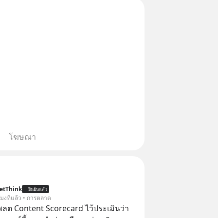
โฆษณา
etThink
ยืนยันแล้ว
วโมงที่แล้ว • การตลาด
ลต Content Scorecard ไว้ประเมินว่า