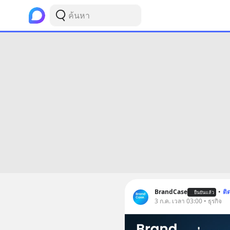
BrandCase
•
ติ
ยืนยันแล้ว
3 ก.ค. เวลา 03:00 • ธุรกิจ