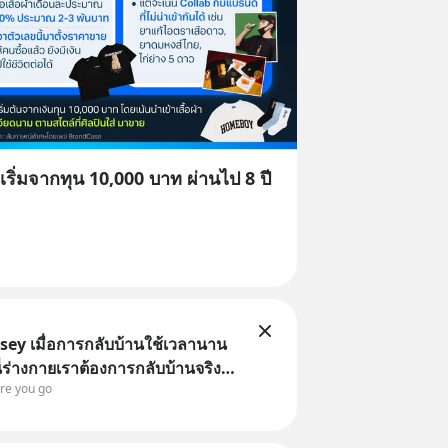
ริ่มจากทุน 10,000 บาท ผ่านไป 8 ปี
ey เมื่อการกลับบ้านใช้เวลานาน
 นี่ร่างกายเราต้องการกลับบ้านจริง
ore you go
ILED ALERT!!!) 🔥 264.1