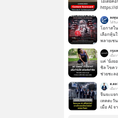
ไอเดียคอ
https://
kTtNLjI
ลงทุ
t4nWawp
ได้รับ
โอกาสในห
เลือกหุ้น
พลายเชน AI จีน 
โปรโมชัน
กรุงเท
บาทขึ้นไป
เมื่อ
แค่ 'นั่ง
ชิล ไขคว
ช่วยชะลอ
ชาวต่างช
ด.ดล 
นั่งยองแบ
เมื่อว
หงายหลัง 
จีนจะแจก
สามารถนั่
เทคตะวัน
เมื่อ AI 
เทียบเท่า