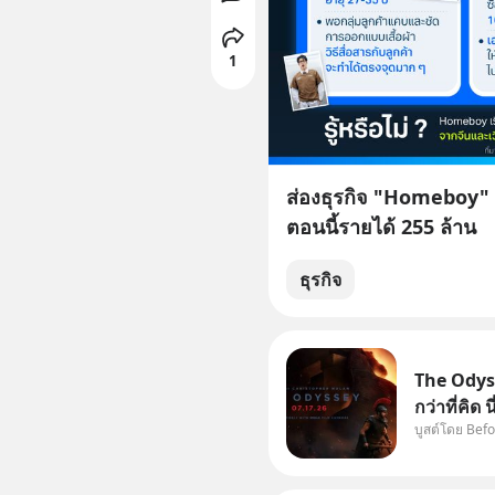
1
ส่องธุรกิจ "Homeboy" เ
ตอนนี้รายได้ 255 ล้าน
ธุรกิจ
The Odyss
กว่าที่คิด
บูสต์โดย Bef
หรือ (SPO