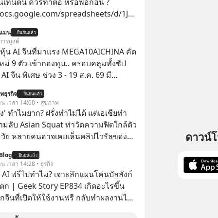
นเทนต์นี้ ควรทำต่อ หรือพอก่อน ?
docs.google.com/spreadsheets/d/1J0Z
WLZaxcK2dVL40iMZl4127-
นแมน
ยืนยันแล้ว
iK5I/copy
การบูสต์
ุ้น AI จีนที่มาแรง MEGA10AICHINA คัด
ใหม่ 9 ตัว เข้ากองทุน.. ครอบคลุมทั้งซัป
พิเศษ ช่วง 3 - 19 ส.ค. 69 มี
 ลด 50% ค่าธรรมเนียมซื้อ | ยอด 2 ล้าน
พธุรกิจ
ยืนยันแล้ว
 ฟรีค่าธรรมเนียมซื้อ
วาน เวลา 14:00 • สุขภาพ
ยอง' ทำไมยาก? ฝรั่งทำไม่ได้ แต่เอเชียทำ
ามลับ Asian Squat ท่าวัดความฟิตใกล้ตัว
ดาวน์
วัย หลายคนอาจเคยเห็นคลิปไวรัลของ
าติที่พยายามทำ “Asian Squat” หรือการ
Blog
ยืนยันแล้ว
บคนเอเชีย แต่สุดท้ายก็เสียการทรงตัว ล้ม
าน เวลา 14:28 • ธุรกิจ
หรือไม่ก็ต้องยกส้นเท้าขึ้น เพราะไม่
 AI ฟรีไปทำไม? เจาะลึกแผนโค่นบัลลังก์
งค้างในท่านั้นได้
ตก | Geek Story EP834 เกิดอะไรขึ้น
จากจีนที่เปิดให้ใช้งานฟรี กลับทำผลงานได้
 AI ระดับท็อปของอเมริกาที่ใช้เงินลงทุน